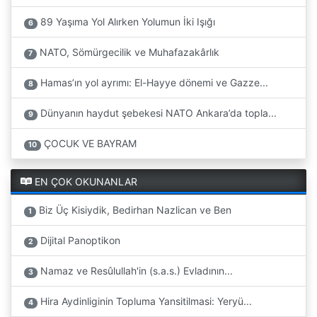
89 Yaşıma Yol Alırken Yolumun İki Işığı
6
NATO, Sömürgecilik ve Muhafazakârlık
7
Hamas’ın yol ayrımı: El-Hayye dönemi ve Gazze...
8
Dünyanın haydut şebekesi NATO Ankara’da topla...
9
ÇOCUK VE BAYRAM
10
EN ÇOK OKUNANLAR
Biz Üç Kisiydik, Bedirhan Nazlican ve Ben
1
Dijital Panoptikon
2
Namaz ve Resûlullah'in (s.a.s.) Evladının...
3
Hira Aydinliginin Topluma Yansitilmasi: Yeryü...
4