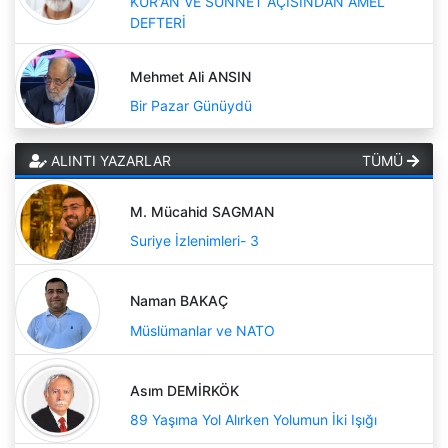
KUR'AN VE SÜNNET AÇISINDAN AMEL
DEFTERİ
Mehmet Ali ANSIN
Bir Pazar Günüydü
ALINTI YAZARLAR
TÜMÜ
M. Mücahid SAGMAN
Suriye İzlenimleri- 3
Naman BAKAÇ
Müslümanlar ve NATO
Asım DEMİRKÖK
89 Yaşıma Yol Alırken Yolumun İki Işığı