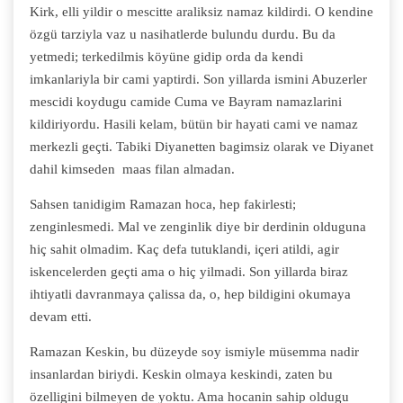
Kirk, elli yildir o mescitte araliksiz namaz kildirdi. O kendine
özgü tarziyla vaz u nasihatlerde bulundu durdu. Bu da
yetmedi; terkedilmis köyüne gidip orda da kendi
imkanlariyla bir cami yaptirdi. Son yillarda ismini Abuzerler
mescidi koydugu camide Cuma ve Bayram namazlarini
kildiriyordu. Hasili kelam, bütün bir hayati cami ve namaz
merkezli geçti. Tabiki Diyanetten bagimsiz olarak ve Diyanet
dahil kimseden maas filan almadan.
Sahsen tanidigim Ramazan hoca, hep fakirlesti;
zenginlesmedi. Mal ve zenginlik diye bir derdinin olduguna
hiç sahit olmadim. Kaç defa tutuklandi, içeri atildi, agir
iskencelerden geçti ama o hiç yilmadi. Son yillarda biraz
ihtiyatli davranmaya çalissa da, o, hep bildigini okumaya
devam etti.
Ramazan Keskin, bu düzeyde soy ismiyle müsemma nadir
insanlardan biriydi. Keskin olmaya keskindi, zaten bu
özelligini bilmeyen de yoktu. Ama hocanin sahip oldugu