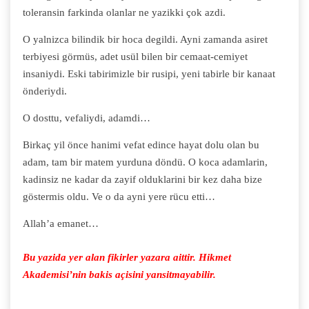
toleransin farkinda olanlar ne yazikki çok azdi.
O yalnizca bilindik bir hoca degildi. Ayni zamanda asiret
terbiyesi görmüs, adet usül bilen bir cemaat-cemiyet
insaniydi. Eski tabirimizle bir rusipi, yeni tabirle bir kanaat
önderiydi.
O dosttu, vefaliydi, adamdi…
Birkaç yil önce hanimi vefat edince hayat dolu olan bu
adam, tam bir matem yurduna döndü. O koca adamlarin,
kadinsiz ne kadar da zayif olduklarini bir kez daha bize
göstermis oldu. Ve o da ayni yere rücu etti…
Allah’a emanet…
Bu yazida yer alan fikirler yazara aittir. Hikmet
Akademisi’nin bakis açisini yansitmayabilir.