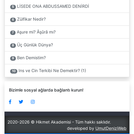
LİSEDE ONA ABDUSSAMED DENİRDİ
5
Zülfikar Nedir?
6
Aşure mi? Âşûrâ mı?
7
Üç Günlük Dünya?
8
Ben Demistim?
9
Ins ve Cin Terkibi Ne Demektir? (1)
10
Bizimle sosyal ağlarda bağlantı kurun!
2020-2026 © Hikmet Akademisi - Tüm hakkı saklıdır.
developed by
UmutDeniziWeb