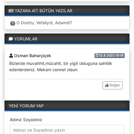
YAZARA AİT BÜTÜN YAZILAR
O Dosttu, Vefaliydi, Adamdi?
1
YORUMLAR
Osman Baharçiçek
12.8.2022 10:18
Bizlerde muvahhit,mücahit, bir yigit olduguna sahitlik
edenlerdeniz. Mekani cennet olsun.
Beğen
YENİ YORUM YAP
Adınız Soyadınız