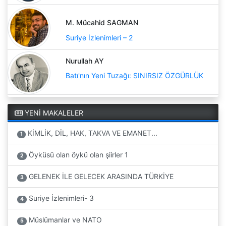
M. Mücahid SAGMAN
Suriye İzlenimleri – 2
Nurullah AY
Batı'nın Yeni Tuzağı: SINIRSIZ ÖZGÜRLÜK
YENİ MAKALELER
KİMLİK, DİL, HAK, TAKVA VE EMANET...
1
Öyküsü olan öykü olan şiirler 1
2
GELENEK İLE GELECEK ARASINDA TÜRKİYE
3
Suriye İzlenimleri- 3
4
Müslümanlar ve NATO
5