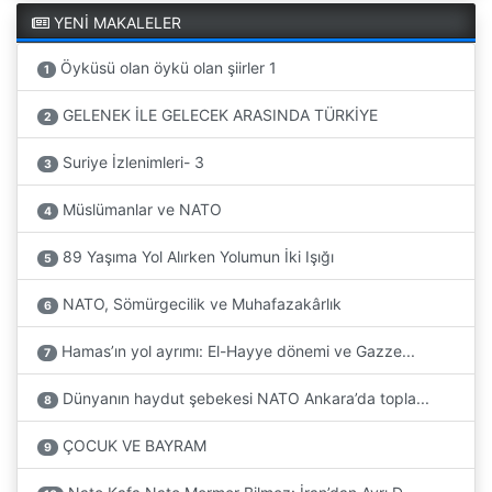
YENİ MAKALELER
Öyküsü olan öykü olan şiirler 1
1
GELENEK İLE GELECEK ARASINDA TÜRKİYE
2
Suriye İzlenimleri- 3
3
Müslümanlar ve NATO
4
89 Yaşıma Yol Alırken Yolumun İki Işığı
5
NATO, Sömürgecilik ve Muhafazakârlık
6
Hamas’ın yol ayrımı: El-Hayye dönemi ve Gazze...
7
Dünyanın haydut şebekesi NATO Ankara’da topla...
8
ÇOCUK VE BAYRAM
9