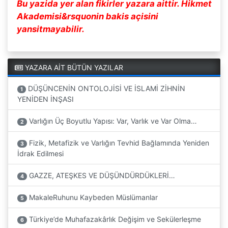
Bu yazida yer alan fikirler yazara aittir. Hikmet
Akademisi&rsquonin bakis açisini
yansitmayabilir.
YAZARA AİT BÜTÜN YAZILAR
DÜŞÜNCENİN ONTOLOJİSİ VE İSLAMİ ZİHNİN
1
YENİDEN İNŞASI
Varlığın Üç Boyutlu Yapısı: Var, Varlık ve Var Olma…
2
Fizik, Metafizik ve Varlığın Tevhid Bağlamında Yeniden
3
İdrak Edilmesi
GAZZE, ATEŞKES VE DÜŞÜNDÜRDÜKLERİ…
4
MakaleRuhunu Kaybeden Müslümanlar
5
Türkiye’de Muhafazakârlık Değişim ve Sekülerleşme
6