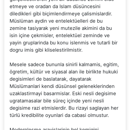
etmeye ve oradan da Islam düsüncesini
diledikleri gibi biçimlendirmeye çalismislardir.
Müslüman aydin ve entelektüelleri de bu
zemine tasiyarak yeni mutezile akimini da bu
isin içine çekmisler, entelektüel zeminde ve
yayin gruplarinda bu konu islenmis ve tutarli bir
dogru imis gibi kliselestirilmistir.
Mesele sadece bununla sinirli kalmamis, egitim,
ögretim, kültür ve siyasal alan ile birlikte hukuki
degisimleri de baslatarak, dayatarak
Müslümanlari kendi düsünsel geleneklerinden
uzaklastirmayi basarmislar. Eski nesli degisime
ugratamasalar bile süreç içinde yeni nesli
degisime razi etmislerdir. Bu rizayi saglayan her
türlü kredibilite oyunlari da cabasi olmustur.
Modernlesme arayislarinin bel kemigini