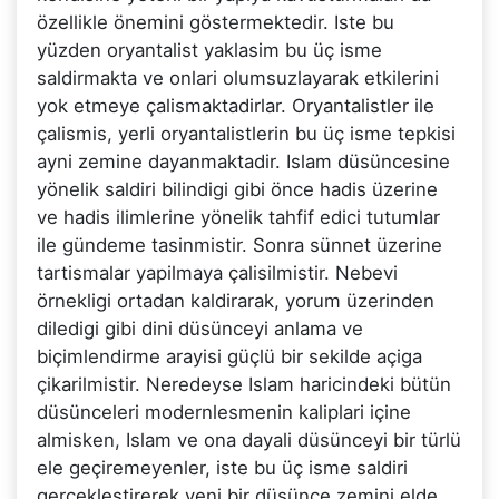
özellikle önemini göstermektedir. Iste bu
yüzden oryantalist yaklasim bu üç isme
saldirmakta ve onlari olumsuzlayarak etkilerini
yok etmeye çalismaktadirlar. Oryantalistler ile
çalismis, yerli oryantalistlerin bu üç isme tepkisi
ayni zemine dayanmaktadir. Islam düsüncesine
yönelik saldiri bilindigi gibi önce hadis üzerine
ve hadis ilimlerine yönelik tahfif edici tutumlar
ile gündeme tasinmistir. Sonra sünnet üzerine
tartismalar yapilmaya çalisilmistir. Nebevi
örnekligi ortadan kaldirarak, yorum üzerinden
diledigi gibi dini düsünceyi anlama ve
biçimlendirme arayisi güçlü bir sekilde açiga
çikarilmistir. Neredeyse Islam haricindeki bütün
düsünceleri modernlesmenin kaliplari içine
almisken, Islam ve ona dayali düsünceyi bir türlü
ele geçiremeyenler, iste bu üç isme saldiri
gerçeklestirerek yeni bir düsünce zemini elde