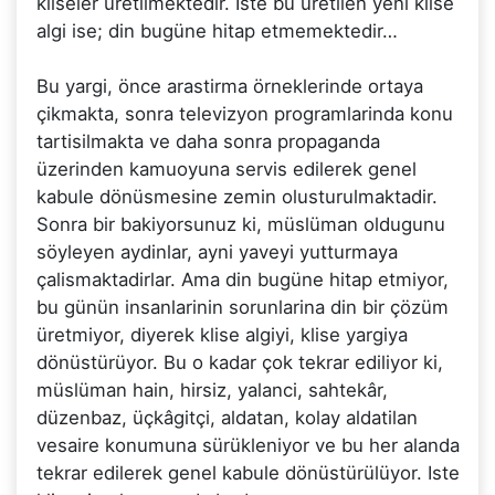
kliseler üretilmektedir. Iste bu üretilen yeni klise
algi ise; din bugüne hitap etmemektedir…
Bu yargi, önce arastirma örneklerinde ortaya
çikmakta, sonra televizyon programlarinda konu
tartisilmakta ve daha sonra propaganda
üzerinden kamuoyuna servis edilerek genel
kabule dönüsmesine zemin olusturulmaktadir.
Sonra bir bakiyorsunuz ki, müslüman oldugunu
söyleyen aydinlar, ayni yaveyi yutturmaya
çalismaktadirlar. Ama din bugüne hitap etmiyor,
bu günün insanlarinin sorunlarina din bir çözüm
üretmiyor, diyerek klise algiyi, klise yargiya
dönüstürüyor. Bu o kadar çok tekrar ediliyor ki,
müslüman hain, hirsiz, yalanci, sahtekâr,
düzenbaz, üçkâgitçi, aldatan, kolay aldatilan
vesaire konumuna sürükleniyor ve bu her alanda
tekrar edilerek genel kabule dönüstürülüyor. Iste