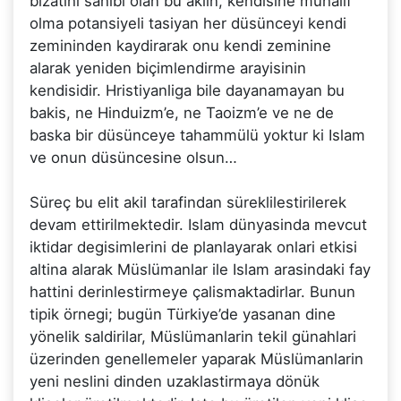
bizatihi sahibi olan bu aklin, kendisine muhalif
olma potansiyeli tasiyan her düsünceyi kendi
zemininden kaydirarak onu kendi zeminine
alarak yeniden biçimlendirme arayisinin
kendisidir. Hristiyanliga bile dayanamayan bu
bakis, ne Hinduizm’e, ne Taoizm’e ve ne de
baska bir düsünceye tahammülü yoktur ki Islam
ve onun düsüncesine olsun…
Süreç bu elit akil tarafindan süreklilestirilerek
devam ettirilmektedir. Islam dünyasinda mevcut
iktidar degisimlerini de planlayarak onlari etkisi
altina alarak Müslümanlar ile Islam arasindaki fay
hattini derinlestirmeye çalismaktadirlar. Bunun
tipik örnegi; bugün Türkiye’de yasanan dine
yönelik saldirilar, Müslümanlarin tekil günahlari
üzerinden genellemeler yaparak Müslümanlarin
yeni neslini dinden uzaklastirmaya dönük