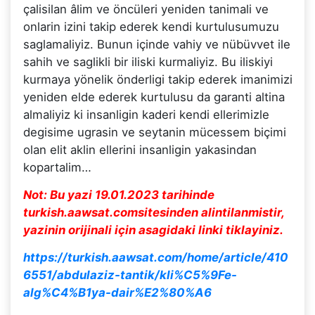
çalisilan âlim ve öncüleri yeniden tanimali ve
onlarin izini takip ederek kendi kurtulusumuzu
saglamaliyiz. Bunun içinde vahiy ve nübüvvet ile
sahih ve saglikli bir iliski kurmaliyiz. Bu iliskiyi
kurmaya yönelik önderligi takip ederek imanimizi
yeniden elde ederek kurtulusu da garanti altina
almaliyiz ki insanligin kaderi kendi ellerimizle
degisime ugrasin ve seytanin mücessem biçimi
olan elit aklin ellerini insanligin yakasindan
kopartalim…
Not: Bu yazi 19.01.2023 tarihinde
turkish.aawsat.comsitesinden alintilanmistir,
yazinin orijinali için asagidaki linki tiklayiniz.
https://turkish.aawsat.com/home/article/410
6551/abdulaziz-tantik/kli%C5%9Fe-
alg%C4%B1ya-dair%E2%80%A6