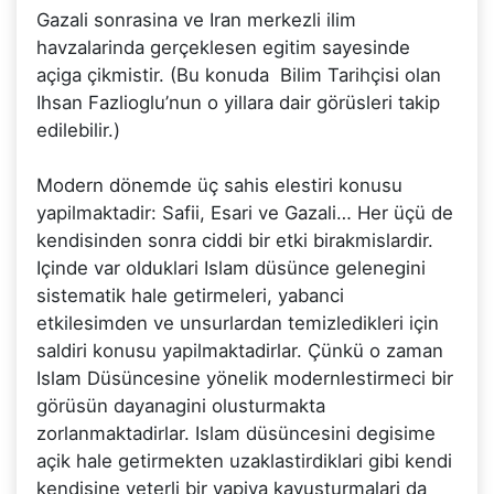
Gazali sonrasina ve Iran merkezli ilim
havzalarinda gerçeklesen egitim sayesinde
açiga çikmistir. (Bu konuda Bilim Tarihçisi olan
Ihsan Fazlioglu’nun o yillara dair görüsleri takip
edilebilir.)
Modern dönemde üç sahis elestiri konusu
yapilmaktadir: Safii, Esari ve Gazali… Her üçü de
kendisinden sonra ciddi bir etki birakmislardir.
Içinde var olduklari Islam düsünce gelenegini
sistematik hale getirmeleri, yabanci
etkilesimden ve unsurlardan temizledikleri için
saldiri konusu yapilmaktadirlar. Çünkü o zaman
Islam Düsüncesine yönelik modernlestirmeci bir
görüsün dayanagini olusturmakta
zorlanmaktadirlar. Islam düsüncesini degisime
açik hale getirmekten uzaklastirdiklari gibi kendi
kendisine yeterli bir yapiya kavusturmalari da