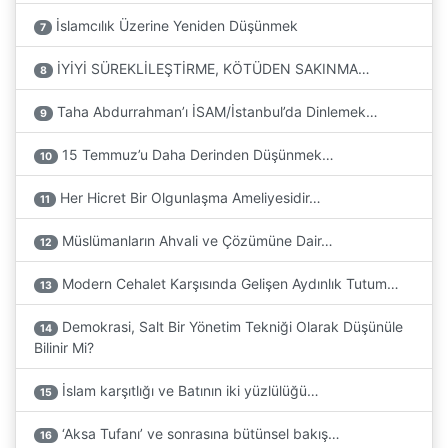
İslamcılık Üzerine Yeniden Düşünmek
7
İYİYİ SÜREKLİLEŞTİRME, KÖTÜDEN SAKINMA…
8
Taha Abdurrahman’ı İSAM/İstanbul’da Dinlemek…
9
15 Temmuz’u Daha Derinden Düşünmek…
10
Her Hicret Bir Olgunlaşma Ameliyesidir…
11
Müslümanların Ahvali ve Çözümüne Dair…
12
Modern Cehalet Karşısında Gelişen Aydınlık Tutum…
13
Demokrasi, Salt Bir Yönetim Tekniği Olarak Düşünüle
14
Bilinir Mi?
İslam karşıtlığı ve Batının iki yüzlülüğü…
15
‘Aksa Tufanı’ ve sonrasına bütünsel bakış…
16