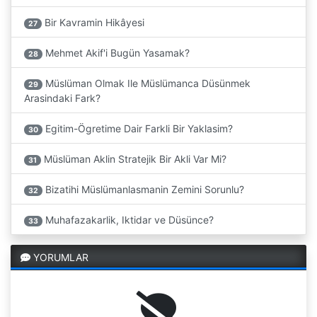
Bir Kavramin Hikâyesi
27
Mehmet Akif'i Bugün Yasamak?
28
Müslüman Olmak Ile Müslümanca Düsünmek
29
Arasindaki Fark?
Egitim-Ögretime Dair Farkli Bir Yaklasim?
30
Müslüman Aklin Stratejik Bir Akli Var Mi?
31
Bizatihi Müslümanlasmanin Zemini Sorunlu?
32
Muhafazakarlik, Iktidar ve Düsünce?
33
YORUMLAR