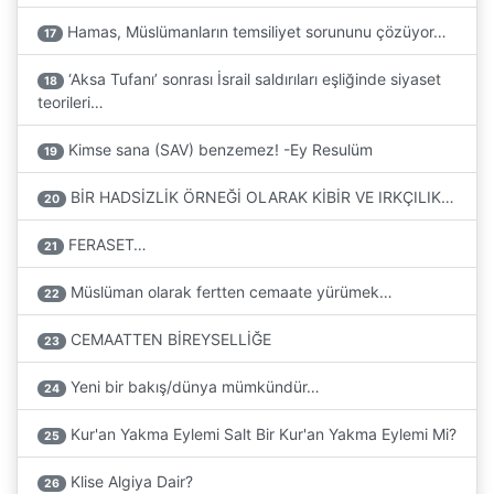
Hamas, Müslümanların temsiliyet sorununu çözüyor…
17
‘Aksa Tufanı’ sonrası İsrail saldırıları eşliğinde siyaset
18
teorileri…
Kimse sana (SAV) benzemez! -Ey Resulüm
19
BİR HADSİZLİK ÖRNEĞİ OLARAK KİBİR VE IRKÇILIK…
20
FERASET…
21
Müslüman olarak fertten cemaate yürümek…
22
CEMAATTEN BİREYSELLİĞE
23
Yeni bir bakış/dünya mümkündür…
24
Kur'an Yakma Eylemi Salt Bir Kur'an Yakma Eylemi Mi?
25
Klise Algiya Dair?
26