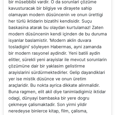
bir müsebbibi vardir. O da sorunlari çözüme
kavusturacak bir bilgiye ve dirayete sahip
olamayan modern düsüncenin ve onun ürettigi
her türlü iktidarin bizatihi kendisidir. Suçu
baskasina atarak bu olaydan kurtulamaz! Zaten
modern düsüncenin kendi içinden de bu duruma
isyanlar baslamistir. ‘Modern aklin duvara
tosladigini’ söyleyen Habermas, ayni zamanda
bir modern rasyonel aydindir. Yeni batili aydin
elitler, sürekli yeni arayislar ile mevcut sorunlarin
çözümüne dair bir yaklasim gelistirme
arayislarini sürdürmektedirler. Gelip dayandiklari
yer ise mistik düsünce ve onun üretim
araçlaridir. Bu nokta ayrica dikkate alinmalidir.
Buna ragmen, elit akil diye tanimladigimiz iktidar
odagi, dünyayi bambaska bir yere dogru
çekmeye çalismaktadir. Son yirmi yildir
neredeyse binlerce kitap, film, çalisma,