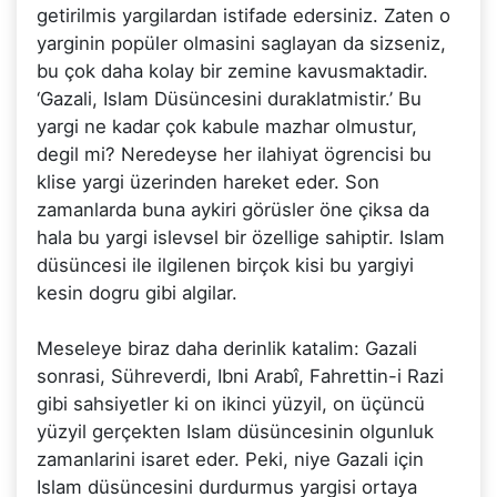
getirilmis yargilardan istifade edersiniz. Zaten o
yarginin popüler olmasini saglayan da sizseniz,
bu çok daha kolay bir zemine kavusmaktadir.
‘Gazali, Islam Düsüncesini duraklatmistir.’ Bu
yargi ne kadar çok kabule mazhar olmustur,
degil mi? Neredeyse her ilahiyat ögrencisi bu
klise yargi üzerinden hareket eder. Son
zamanlarda buna aykiri görüsler öne çiksa da
hala bu yargi islevsel bir özellige sahiptir. Islam
düsüncesi ile ilgilenen birçok kisi bu yargiyi
kesin dogru gibi algilar.
Meseleye biraz daha derinlik katalim: Gazali
sonrasi, Sühreverdi, Ibni Arabî, Fahrettin-i Razi
gibi sahsiyetler ki on ikinci yüzyil, on üçüncü
yüzyil gerçekten Islam düsüncesinin olgunluk
zamanlarini isaret eder. Peki, niye Gazali için
Islam düsüncesini durdurmus yargisi ortaya