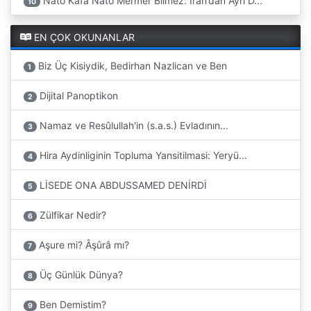
Nato Kafa Nato Mermer Bilmez: İran’dan Ayrı D...
10
EN ÇOK OKUNANLAR
Biz Üç Kisiydik, Bedirhan Nazlican ve Ben
1
Dijital Panoptikon
2
Namaz ve Resûlullah'in (s.a.s.) Evladının...
3
Hira Aydinliginin Topluma Yansitilmasi: Yeryü...
4
LİSEDE ONA ABDUSSAMED DENİRDİ
5
Zülfikar Nedir?
6
Aşure mi? Âşûrâ mı?
7
Üç Günlük Dünya?
8
Ben Demistim?
9