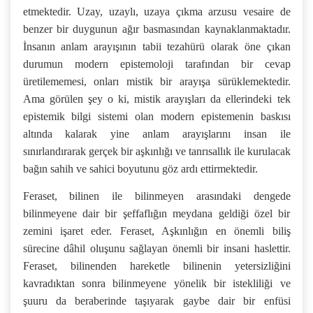
etmektedir. Uzay, uzaylı, uzaya çıkma arzusu vesaire de
benzer bir duygunun ağır basmasından kaynaklanmaktadır.
İnsanın anlam arayışının tabii tezahürü olarak öne çıkan
durumun modern epistemoloji tarafından bir cevap
üretilememesi, onları mistik bir arayışa sürüklemektedir.
Ama görülen şey o ki, mistik arayışları da ellerindeki tek
epistemik bilgi sistemi olan modern epistemenin baskısı
altında kalarak yine anlam arayışlarını insan ile
sınırlandırarak gerçek bir aşkınlığı ve tanrısallık ile kurulacak
bağın sahih ve sahici boyutunu göz ardı ettirmektedir.
Feraset, bilinen ile bilinmeyen arasındaki dengede
bilinmeyene dair bir şeffaflığın meydana geldiği özel bir
zemini işaret eder. Feraset, Aşkınlığın en önemli biliş
sürecine dâhil oluşunu sağlayan önemli bir insani haslettir.
Feraset, bilinenden hareketle bilinenin yetersizliğini
kavradıktan sonra bilinmeyene yönelik bir istekliliği ve
şuuru da beraberinde taşıyarak gaybe dair bir enfüsi