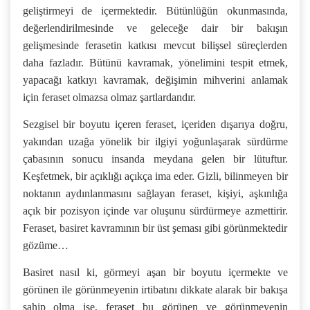
geliştirmeyi de içermektedir. Bütünlüğün okunmasında,
değerlendirilmesinde ve geleceğe dair bir bakışın
gelişmesinde ferasetin katkısı mevcut bilişsel süreçlerden
daha fazladır. Bütünü kavramak, yönelimini tespit etmek,
yapacağı katkıyı kavramak, değişimin mihverini anlamak
için feraset olmazsa olmaz şartlardandır.
Sezgisel bir boyutu içeren feraset, içeriden dışarıya doğru,
yakından uzağa yönelik bir ilgiyi yoğunlaşarak sürdürme
çabasının sonucu insanda meydana gelen bir lütuftur.
Keşfetmek, bir açıklığı açıkça ima eder. Gizli, bilinmeyen bir
noktanın aydınlanmasını sağlayan feraset, kişiyi, aşkınlığa
açık bir pozisyon içinde var oluşunu sürdürmeye azmettirir.
Feraset, basiret kavramının bir üst şeması gibi görünmektedir
gözüme…
Basiret nasıl ki, görmeyi aşan bir boyutu içermekte ve
görünen ile görünmeyenin irtibatını dikkate alarak bir bakışa
sahip olma ise, feraset bu görünen ve görünmeyenin