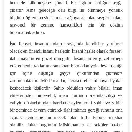
hem de bilinmeyene yönelik bir ilginin varlığını açığa
çıkartır. Ama geleceğe dair bilgi ile bilinmeye yönelik
bilginin öğrenilmesini tamda sağlayacak olan sezgisel olanı
rasyonel bir zemine hapsettikleri için bir çözüm
bulamamaktadırlar.
İşte feraset, insanın anlam arayışında kendisine yardımcı
olacak en önemli insani haslettir. İnsani haslet olarak feraset,
ilahi inayetin en güzel örneğidir. İnsan, bu en güzel örneği
yok etmenin yollarını aramaktan bıkmadan yola devam ettiği
için içine düştüğü gayya çukurundan çıkmakta
zorlanmaktadır. Müslümanlar, feraset ehli olmaya liyakat
kesbedecek kişilerdir. Sahip oldukları vahiy bilgisi, iman
etmelerinden mütevellit, iman nurunun aydınlatıcılığı ve
vahyin düsturlarından hareketle eylemlerini sahih ve sahici
bir zeminde devam ettirerek ilahi rahmet gereği ruhunu ona
açarak kendisine indirilecek olan lütfü kabule mazhar
olabilir. Fakat bugünün Müslümanları da seküler baskın