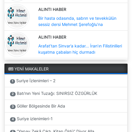
ALINTI HABER
Bir hasta odasında, sabrın ve tevekkülün
sessiz dersi Mehmet Şerefoğlu’na
ALINTI HABER
Arafat’tan Sinvar’a kadar... İran’ın Filistinlileri
kuşatma çabaları hiç durmadı
YENİ MAKALELER
Suriye İzlenimleri – 2
1
Batı'nın Yeni Tuzağı: SINIRSIZ ÖZGÜRLÜK
2
Göller Bölgesinde Bir Ada
3
Suriye izlenimleri-1
4
“Yapay Zekâ Çıktı, Kitap Öldü” Diyor Alla...
5