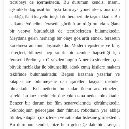
tecrübeyi de içermektedir. Bu durumun kendisi insanı,
aşkınlıkla doğrusal bir ilişki kurmaya yöneltirken, ona olan
açıklığı, ilahi inayetin inişini de beraberinde taşımaktadır. Bu
istikamet/yönelim, ferasetin gücünü artırdığı oranda sağlam
bir yapıya büründüğü de tecrübelerden bilinmektedir.
Meydana gelen herhangi bir olayı göz ardı etmek, ferasetin
körelmesi anlamını taşımaktadır. Modern episteme ve biliş
süreçleri, bilmeyi hep sınırlı bir zemine hapsettiği için
feraseti köreltmiştir. O yüzden bugün Amerika şirketleri, çok
büyük meblağlar ile bütünselliği idrak etmiş kişilere makam
teklifinde bulunmaktadır. Beğeni kazanan yazarlar ve
kitaplar ise bilinmeyene dair işaretleri taşıyan metinler
olmaktadır. Kehanetlerin bu kadar önem arz etmeleri,
sürekli bu tarz metinlerin öne çıkmasına neden olmaktadır.
Benzer bir durum ise film senaryolarında görülmektedir.
Teknolojinin geleceğine dair filmler, robotların yer aldığı
filmler, kitaplar çok izlenen ve satılanlar listesine girmektedir.
Bu durumun kendisi, bize hem geleceğe dair bir arayışın,