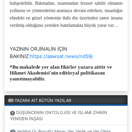
bahşedebilir. Bıkmadan, usanmadan feraset sahibi olmanın
yollarını ve yöntemlerini aramaya devam ederken, insanlığın
elindeki en güzel yöntemin ilahi din üzerinden zaten insana
verilmiş olduğunu yeniden hatırlamakta büyük yarar var…
YAZININ ORJİNALİN İÇİN
BAKINIZ:
https://aawsat.news/nd59j
*Bu makalede yer alan fikirler yazara aittir ve
Hikmet Akademisi'nin editöryal politikasını
yansıtmayabilir.
YAZARA AİT BÜTÜN YAZILAR
DÜŞÜNCENİN ONTOLOJİSİ VE İSLAMİ ZİHNİN
1
YENİDEN İNŞASI
Varlığın Üç Boyutlu Yapısı: Var, Varlık ve Var Olma…
2