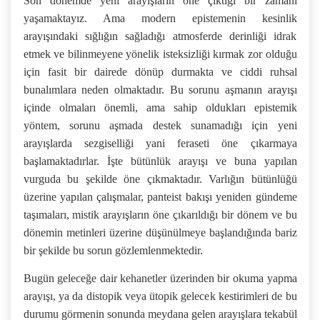
Son dönemde yeni arayışların öne çıktığı bir zamanı
yaşamaktayız. Ama modern epistemenin kesinlik
arayışındaki sığlığın sağladığı atmosferde derinliği idrak
etmek ve bilinmeyene yönelik isteksizliği kırmak zor olduğu
için fasit bir dairede dönüp durmakta ve ciddi ruhsal
bunalımlara neden olmaktadır. Bu sorunu aşmanın arayışı
içinde olmaları önemli, ama sahip oldukları epistemik
yöntem, sorunu aşmada destek sunamadığı için yeni
arayışlarda sezgiselliği yani feraseti öne çıkarmaya
başlamaktadırlar. İşte bütünlük arayışı ve buna yapılan
vurguda bu şekilde öne çıkmaktadır. Varlığın bütünlüğü
üzerine yapılan çalışmalar, panteist bakışı yeniden gündeme
taşımaları, mistik arayışların öne çıkarıldığı bir dönem ve bu
dönemin metinleri üzerine düşünülmeye başlandığında bariz
bir şekilde bu sorun gözlemlenmektedir.
Bugün geleceğe dair kehanetler üzerinden bir okuma yapma
arayışı, ya da distopik veya ütopik gelecek kestirimleri de bu
durumu görmenin sonunda meydana gelen arayışlara tekabül