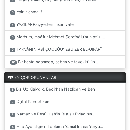
Yalnızlaşma..!
6
YAZILARRaiyyetten İnsaniyete
7
Merhum, mağfur Mehmet Şerefoğlu’nun aziz ...
8
TAKVÂNIN ASİ ÇOCUĞU: EBU ZER EL-GIFÂRÎ
9
Bir hasta odasında, sabrın ve tevekkülün ...
10
EN ÇOK OKUNANLAR
Biz Üç Kisiydik, Bedirhan Nazlican ve Ben
1
Dijital Panoptikon
2
Namaz ve Resûlullah'in (s.a.s.) Evladının...
3
Hira Aydinliginin Topluma Yansitilmasi: Yeryü...
4