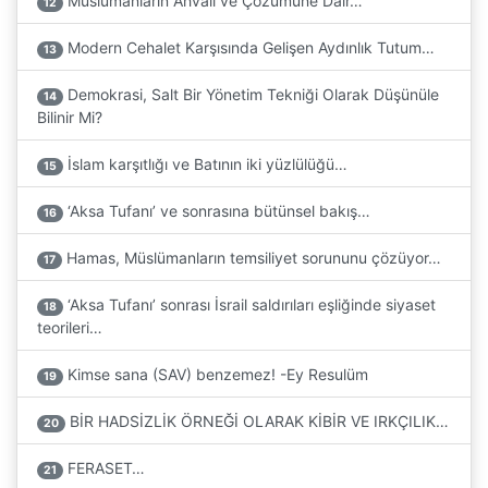
Müslümanların Ahvali ve Çözümüne Dair…
12
Modern Cehalet Karşısında Gelişen Aydınlık Tutum…
13
Demokrasi, Salt Bir Yönetim Tekniği Olarak Düşünüle
14
Bilinir Mi?
İslam karşıtlığı ve Batının iki yüzlülüğü…
15
‘Aksa Tufanı’ ve sonrasına bütünsel bakış…
16
Hamas, Müslümanların temsiliyet sorununu çözüyor…
17
‘Aksa Tufanı’ sonrası İsrail saldırıları eşliğinde siyaset
18
teorileri…
Kimse sana (SAV) benzemez! -Ey Resulüm
19
BİR HADSİZLİK ÖRNEĞİ OLARAK KİBİR VE IRKÇILIK…
20
FERASET…
21