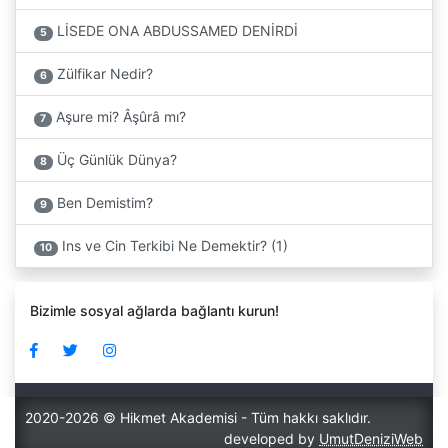
LİSEDE ONA ABDUSSAMED DENİRDİ
5
Zülfikar Nedir?
6
Aşure mi? Âşûrâ mı?
7
Üç Günlük Dünya?
8
Ben Demistim?
9
Ins ve Cin Terkibi Ne Demektir? (1)
10
Bizimle sosyal ağlarda bağlantı kurun!
2020-2026 © Hikmet Akademisi - Tüm hakkı saklıdır.
developed by
UmutDeniziWeb