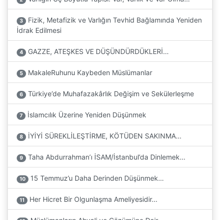
Fizik, Metafizik ve Varlığın Tevhid Bağlamında Yeniden
3
İdrak Edilmesi
GAZZE, ATEŞKES VE DÜŞÜNDÜRDÜKLERİ…
4
MakaleRuhunu Kaybeden Müslümanlar
5
Türkiye’de Muhafazakârlık Değişim ve Sekülerleşme
6
İslamcılık Üzerine Yeniden Düşünmek
7
İYİYİ SÜREKLİLEŞTİRME, KÖTÜDEN SAKINMA…
8
Taha Abdurrahman’ı İSAM/İstanbul’da Dinlemek…
9
15 Temmuz’u Daha Derinden Düşünmek…
10
Her Hicret Bir Olgunlaşma Ameliyesidir…
11