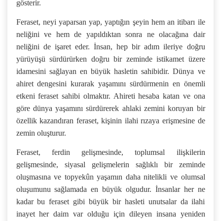
gösterir.
Feraset, neyi yaparsan yap, yaptığın şeyin hem an itibarı ile
neliğini ve hem de yapıldıktan sonra ne olacağına dair
neliğini de işaret eder. İnsan, hep bir adım ileriye doğru
yürüyüşü sürdürürken doğru bir zeminde istikamet üzere
idamesini sağlayan en büyük hasletin sahibidir. Dünya ve
ahiret dengesini kurarak yaşamını sürdürmenin en önemli
etkeni feraset sahibi olmaktır. Ahireti hesaba katan ve ona
göre dünya yaşamını sürdürerek ahlaki zemini koruyan bir
özellik kazandıran feraset, kişinin ilahi rızaya erişmesine de
zemin oluşturur.
Feraset, ferdin gelişmesinde, toplumsal ilişkilerin
gelişmesinde, siyasal gelişmelerin sağlıklı bir zeminde
oluşmasına ve topyekûn yaşamın daha nitelikli ve olumsal
oluşumunu sağlamada en büyük olgudur. İnsanlar her ne
kadar bu feraset gibi büyük bir hasleti unutsalar da ilahi
inayet her daim var olduğu için dileyen insana yeniden