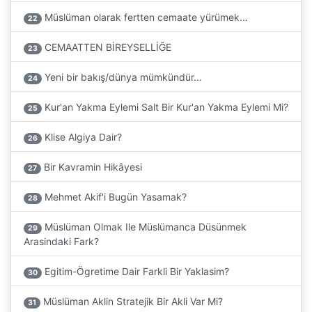
Müslüman olarak fertten cemaate yürümek…
22
CEMAATTEN BİREYSELLİĞE
23
Yeni bir bakış/dünya mümkündür…
24
Kur'an Yakma Eylemi Salt Bir Kur'an Yakma Eylemi Mi?
25
Klise Algiya Dair?
26
Bir Kavramin Hikâyesi
27
Mehmet Akif'i Bugün Yasamak?
28
Müslüman Olmak Ile Müslümanca Düsünmek
29
Arasindaki Fark?
Egitim-Ögretime Dair Farkli Bir Yaklasim?
30
Müslüman Aklin Stratejik Bir Akli Var Mi?
31