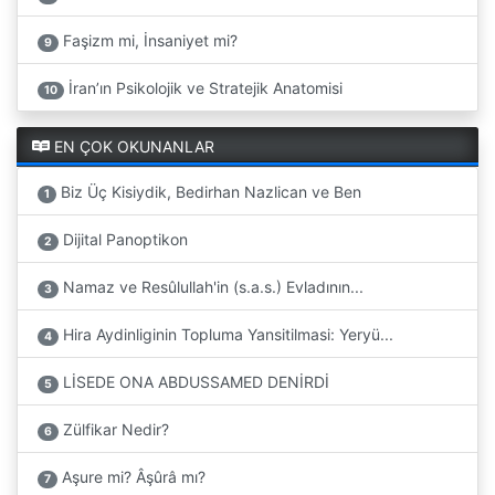
Faşizm mi, İnsaniyet mi?
9
İran’ın Psikolojik ve Stratejik Anatomisi
10
EN ÇOK OKUNANLAR
Biz Üç Kisiydik, Bedirhan Nazlican ve Ben
1
Dijital Panoptikon
2
Namaz ve Resûlullah'in (s.a.s.) Evladının...
3
Hira Aydinliginin Topluma Yansitilmasi: Yeryü...
4
LİSEDE ONA ABDUSSAMED DENİRDİ
5
Zülfikar Nedir?
6
Aşure mi? Âşûrâ mı?
7