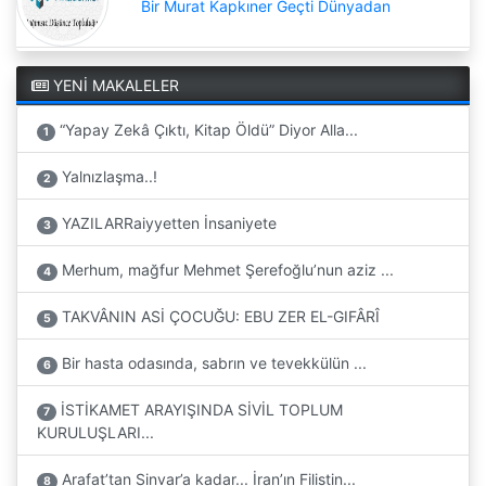
Bir Murat Kapkıner Geçti Dünyadan
YENİ MAKALELER
“Yapay Zekâ Çıktı, Kitap Öldü” Diyor Alla...
1
Yalnızlaşma..!
2
YAZILARRaiyyetten İnsaniyete
3
Merhum, mağfur Mehmet Şerefoğlu’nun aziz ...
4
TAKVÂNIN ASİ ÇOCUĞU: EBU ZER EL-GIFÂRÎ
5
Bir hasta odasında, sabrın ve tevekkülün ...
6
İSTİKAMET ARAYIŞINDA SİVİL TOPLUM
7
KURULUŞLARI...
Arafat’tan Sinvar’a kadar... İran’ın Filistin...
8