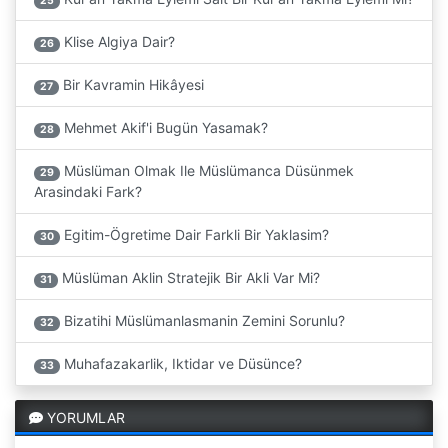
25
Klise Algiya Dair?
26
Bir Kavramin Hikâyesi
27
Mehmet Akif'i Bugün Yasamak?
28
Müslüman Olmak Ile Müslümanca Düsünmek
29
Arasindaki Fark?
Egitim-Ögretime Dair Farkli Bir Yaklasim?
30
Müslüman Aklin Stratejik Bir Akli Var Mi?
31
Bizatihi Müslümanlasmanin Zemini Sorunlu?
32
Muhafazakarlik, Iktidar ve Düsünce?
33
YORUMLAR