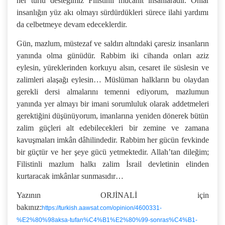
her türlü desteğimiz Filistinli mücahit insanlaradır. Onlar
insanlığın yüz akı olmayı sürdürdükleri sürece ilahi yardımı
da celbetmeye devam edeceklerdir.
Gün, mazlum, müstezaf ve saldırı altındaki çaresiz insanların
yanında olma günüdür. Rabbim iki cihanda onları aziz
eylesin, yüreklerinden korkuyu alsın, cesaret ile süslesin ve
zalimleri alaşağı eylesin… Müslüman halkların bu olaydan
gerekli dersi almalarını temenni ediyorum, mazlumun
yanında yer almayı bir imani sorumluluk olarak addetmeleri
gerektiğini düşünüyorum, imanlarına yeniden dönerek bütün
zalim güçleri alt edebilecekleri bir zemine ve zamana
kavuşmaları imkân dâhilindedir. Rabbim her gücün fevkinde
bir güçtür ve her şeye gücü yetmektedir. Allah’tan dileğim;
Filistinli mazlum halkı zalim İsrail devletinin elinden
kurtaracak imkânlar sunmasıdır…
Yazının ORJİNALİ için
bakınız:
https://turkish.aawsat.com/opinion/4600331-
%E2%80%98aksa-tufan%C4%B1%E2%80%99-sonras%C4%B1-