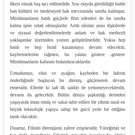
ilkesi olarak baş tacı edilmelidir. Son olayda görüldüğü halde
batı kültürü ve medeniyeti hak mevzuunda sınıfta kalmıştır.
Müslümanların batılı güçlerle flört edenleri de bu sınıfta
kalma işine ortak olmuşlardır. Artık uluslar arası ilişkilerde
ve siyasal değerlendirmelerde anlam ve hak merkezli
yaklaşımlar üzerinden yorum geliştirilmelidir. Yoksa hep
batılı ve hep İsrail kazanmaya devam edecektir,
kaybetmelerine rağmen, bu yalanı göstere -göstere
Müslümanların kafasını bulandıracaklardır.
Umudumuz, elini ve ayağını kaybeden bir liderin
önderliğinde başlayan bu direniş, güçlenerek devam
etmesidir. Elbette ki salt ilk saldırı ile yetinmeyeceklerdir,
devamı da gelecektir. Bütün dünya şaşkınlığı derinden
yaşayarak iman etmiş ve sakat tabir edilen bir zihnin nasıl en
büyük teknolojik yapıya sahip bir gücü yerle bir ettiğine
tanık olacaktır.
Duamız, Filistin direnişinin zafere erişmesidir. Yüreğimiz ve