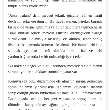
müdahale ve yardım hep vahiy tarafından müminlere bir
müjde olarak bildirilmiştir.
‘Aksa Tufanı’ dahi mevcut teknik gücüne rağmen İsrail
devletini şoka uğratmıştır. Bu güce rağmen, hareket başarılı
bir şekilde yerine getirilmiş ve bütün saldırılara rağmen halen
İsrail sınırları içinde mevcut Filistinli direnişçilerin varlığı
sürmektedir. Dolayısıyla meseleyi ele alırken, sebep sonuç
ilişkileri bağlamında konuyu ele almak, bir ihtimali dikkate
sunmak açısından önemli olmakla birlikte hak ve ilahi
yardım bağlamında ise bir noksanlığı işaret eder.
Bu noktada değer ve olgu üzerinden meseleleri ele almanın
sorunlu yönlerini dikkate sunmakta yarar var…
Konuyu salt olgu düzleminde ele almanın insana getireceği
sorun, anlamın yitirilmesidir. Anlamını kaybeden insanın
sahip olduğu gücün kudretinin bir karşılığı bulunmayacaktır.
Bu dünyada istediğin her şeyi yapsan da sonuç itibarı ile
ölümden kaçış olmayacağına göre, ölüm sonrası ne