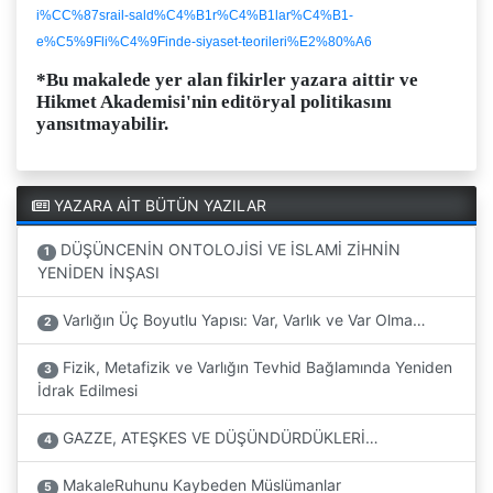
i%CC%87srail-sald%C4%B1r%C4%B1lar%C4%B1-
e%C5%9Fli%C4%9Finde-siyaset-teorileri%E2%80%A6
*Bu makalede yer alan fikirler yazara aittir ve
Hikmet Akademisi'nin editöryal politikasını
yansıtmayabilir.
YAZARA AİT BÜTÜN YAZILAR
DÜŞÜNCENİN ONTOLOJİSİ VE İSLAMİ ZİHNİN
1
YENİDEN İNŞASI
Varlığın Üç Boyutlu Yapısı: Var, Varlık ve Var Olma…
2
Fizik, Metafizik ve Varlığın Tevhid Bağlamında Yeniden
3
İdrak Edilmesi
GAZZE, ATEŞKES VE DÜŞÜNDÜRDÜKLERİ…
4
MakaleRuhunu Kaybeden Müslümanlar
5