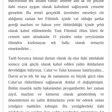
macerasının tek anlamı vardır: ahirette alnı ak bir şekilde
ilahi rızaya uygun olarak kabulünü sağlayarak cennette
girmektir. Bu temel gerçeklik üzerinden meseleyi ele
aldığımız zaman her Filistinli, içinde var olduğu şartlar
gereği mazlum ve haksız yere öldürüldüğü içinde şehit
olarak kabul edilmektedir. Yani Filistinli ölüm bileti ile
cenneti satın almaktadır. O yüzden onlar yeryüzünün
ölümden korkmayan tek halkı olarak temayüz
etmektedirler…
Tarih boyunca istisnai durum olarak da olsa ilahi müdahale
sonucu çok güçlü olarak kabul edilen zalim iktidarların
devrildiğini biliyoruz. Calut ve Talut kıssasını hatırlayalım...
Davut as’ın tek bir taşı ile zamanının en büyük gücü olan
Calut’un öldürülmesi sağlanarak iktidar el değiştirmiştir.
Bütün insanlık tarihi bakımından peygamberler, her zaman
zayıf, mazlum ve kimsesiz olarak gönderilmiş ve
dönemlerinin en zalim iktidarlarını yerle bir ederek onları
yenilgiye mahkûm kılmıştır. Bu yenilgilerdeki ilahi