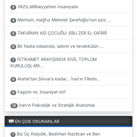
YAZILARRaiyyetten İnsaniyete
3
Merhum, mağfur Mehmet Şerefoğlu’nun aziz ...
4
TAKVÂNIN ASİ ÇOCUĞU: EBU ZER EL-GIFÂRÎ
5
Bir hasta odasında, sabrın ve tevekkülün ...
6
İSTİKAMET ARAYIŞINDA SİVİL TOPLUM
7
KURULUŞLARI...
Arafat’tan Sinvar’a kadar... İran’ın Filistin...
8
Faşizm mi, İnsaniyet mi?
9
İran’ın Psikolojik ve Stratejik Anatomisi
10
EN ÇOK OKUNANLAR
Biz Üç Kisiydik, Bedirhan Nazlican ve Ben
1