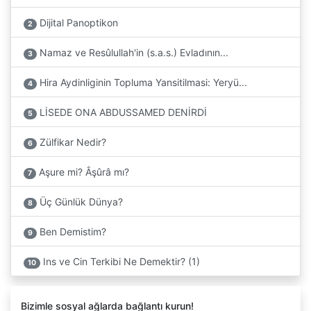
Dijital Panoptikon
2
Namaz ve Resûlullah'in (s.a.s.) Evladının...
3
Hira Aydinliginin Topluma Yansitilmasi: Yeryü...
4
LİSEDE ONA ABDUSSAMED DENİRDİ
5
Zülfikar Nedir?
6
Aşure mi? Âşûrâ mı?
7
Üç Günlük Dünya?
8
Ben Demistim?
9
Ins ve Cin Terkibi Ne Demektir? (1)
10
Bizimle sosyal ağlarda bağlantı kurun!