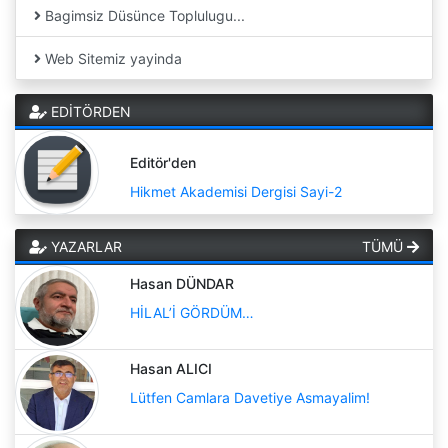
Bagimsiz Düsünce Toplulugu...
Web Sitemiz yayinda
EDİTÖRDEN
Editör'den
Hikmet Akademisi Dergisi Sayi-2
YAZARLAR
TÜMÜ
Hasan DÜNDAR
HİLAL’İ GÖRDÜM…
Hasan ALICI
Lütfen Camlara Davetiye Asmayalim!