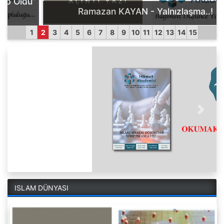
Ramazan KAYAN - Yalnızlaşma..!
1
2
3
4
5
6
7
8
9
10
11
12
13
14
15
Previous
Next
ISLAM DÜNYASI