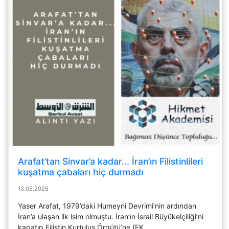
Arafat’tan Sinvar’a kadar... İran’ın Filistinlileri
kuşatma çabaları hiç durmadı
13.05.2026
Yaser Arafat, 1979’daki Humeyni Devrimi’nin ardından
İran’a ulaşan ilk isim olmuştu. İran’ın İsrail Büyükelçiliği’ni
kapatıp Filistin Kurtuluş Örgütü’ne (FK...