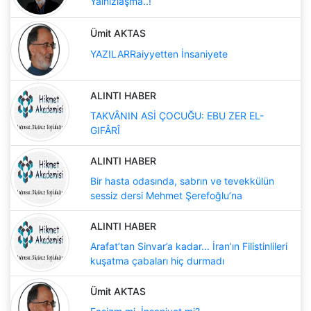
Yalnızlaşma..!
Ümit AKTAS
YAZILARRaiyyetten İnsaniyete
ALINTI HABER
TAKVÂNIN ASİ ÇOCUĞU: EBU ZER EL-
GIFÂRÎ
ALINTI HABER
Bir hasta odasında, sabrın ve tevekkülün
sessiz dersi Mehmet Şerefoğlu’na
ALINTI HABER
Arafat’tan Sinvar’a kadar... İran’ın Filistinlileri
kuşatma çabaları hiç durmadı
Ümit AKTAS
Faşizm mi, İnsaniyet mi?