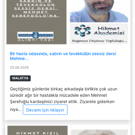
Bir hasta odasında, sabrın ve tevekkülün sessiz dersi
Mehme...
25.06.2026
MALATYA
Geçtiğimiz günlerde birkaç arkadaşla birlikte çok uzun
süredir ağır bir hastalıkla mücadele eden Mehmet
Şerefoğlu kardeşimizi ziyaret ettik. Ziyarete giderken
niye...
Devamı için tıklayın