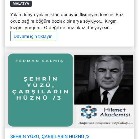
MALATYA
Yalan dünya yalancıktan dönüyor. İlişmeyin dönsün. Boz
öküz bağıra böğüre bozlak bir arya söylüyor… Kırgın,
kızgın, yorgun… O değil de boz öküz dünyayı sır...
Devamı için tıklayın
ŞEHRİN YÜZÜ, ÇARŞILARIN HÜZNÜ /3