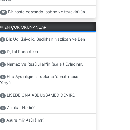
Bir hasta odasında, sabrın ve tevekkülün ...
10
EN ÇOK OKUNANLAR
Biz Üç Kisiydik, Bedirhan Nazlican ve Ben
1
Dijital Panoptikon
2
Namaz ve Resûlullah'in (s.a.s.) Evladının...
3
Hira Aydinliginin Topluma Yansitilmasi:
4
Yeryü...
LİSEDE ONA ABDUSSAMED DENİRDİ
5
Zülfikar Nedir?
6
Aşure mi? Âşûrâ mı?
7