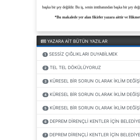
başka bir şey değildir.
Bu iş, senin imtihanından başka bir şey değild
*Bu makalede yer alan fikirler yazara aittir ve Hikmet
YAZARA AİT BÜTÜN YAZILAR
SESSİZ ÇIĞLIKLARI DUYABİLMEK
1
TEL TEL DÖKÜLÜYORUZ
2
KÜRESEL BİR SORUN OLARAK İKLİM DEĞİŞİ
3
KÜRESEL BİR SORUN OLARAK İKLİM DEĞİŞİ
4
KÜRESEL BİR SORUN OLARAK İKLİM DEĞİŞİ
5
DEPREM DİRENÇLİ KENTLER İÇİN BELEDİY
6
DEPREM DİRENÇLİ KENTLER İÇİN BELEDİY
7