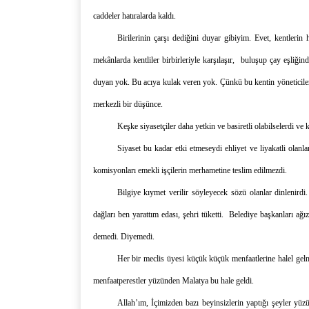
caddeler hatıralarda kaldı.
Birilerinin çarşı dediğini duyar gibiyim. Evet, k
entlerin 
mekânlarda kentliler birbirleriyle karşılaşır, buluşup çay eşliğin
duyan yok.
Bu acıya kulak veren yok.
Çünkü bu kentin yöneticile
merkezli bir düşünce.
Keşke siyasetçiler daha yetkin ve basiretli olabilselerdi
ve k
Siyaset bu kadar etki etmeseydi ehliyet ve liyakatli olanla
komisyonları emekli işçilerin merhametine teslim edilmezdi.
Bilgiye kıymet verilir söyleyecek sözü olanlar dinlenirdi
.
dağları ben yarattım edası
,
şehri tüketti. Belediye başkanları
ağız
demedi. Diyemedi.
Her bir meclis üyesi küçük küçük menfaatlerine halel gel
menfaatperestler yüzünden Malatya bu hale geldi.
Allah’ım,
İçimizden bazı beyinsizlerin yaptığı şeyler yü