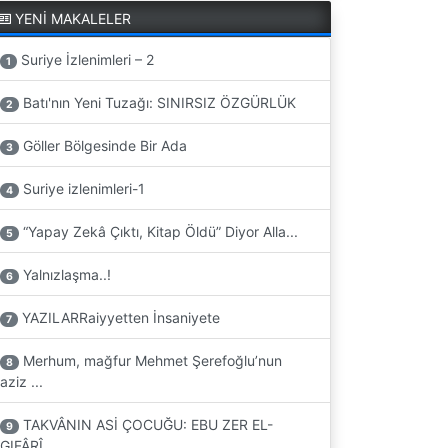
YENİ MAKALELER
Suriye İzlenimleri – 2
1
Batı'nın Yeni Tuzağı: SINIRSIZ ÖZGÜRLÜK
2
Göller Bölgesinde Bir Ada
3
Suriye izlenimleri-1
4
“Yapay Zekâ Çıktı, Kitap Öldü” Diyor Alla...
5
Yalnızlaşma..!
6
YAZILARRaiyyetten İnsaniyete
7
Merhum, mağfur Mehmet Şerefoğlu’nun
8
aziz ...
TAKVÂNIN ASİ ÇOCUĞU: EBU ZER EL-
9
GIFÂRÎ