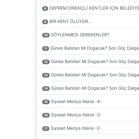
DEPREM DİRENÇLİ KENTLER İÇİN BELEDİY
8
BİR KENT ÖLÜYOR...
9
SÖYLENMESI GEREKENLER?
10
Günes Batidan Mi Dogacak? Son Göç Dalgasin
11
Günes Batidan Mi Dogacak? Son Göç Dalgasi
12
Günes Batidan Mi Dogacak? Son Göç Dalgasin
13
Günes Batidan Mi Dogacak? Son Göç Dalgasin
14
Siyaset Medya Iliskisi -4-
15
Siyaset Medya Iliskisi -3-
16
Siyaset Medya Iliskisi -2-
17