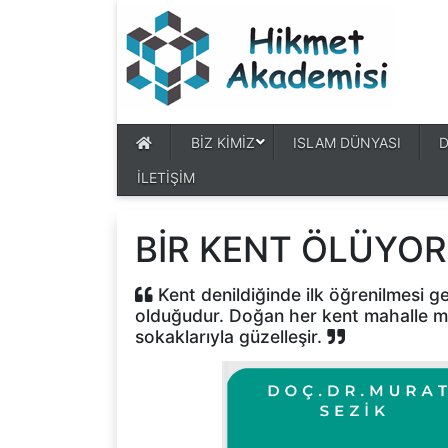
BİZ KİMİZ
ISLAM DÜNYASI
İLETİŞİM
BİR KENT ÖLÜYOR.
Kent denildiğinde ilk öğrenilmesi ge
olduğudur. Doğan her kent mahalle mah
sokaklarıyla güzelleşir.