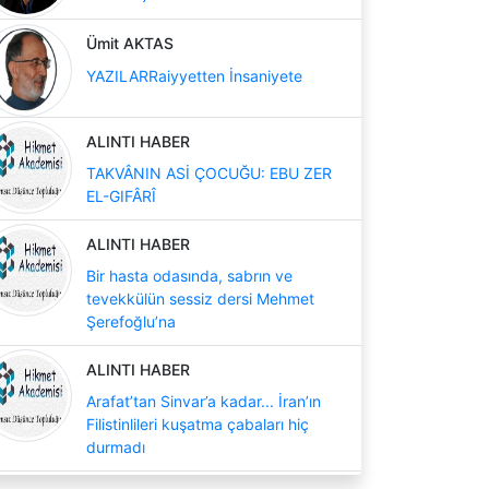
Ümit AKTAS
YAZILARRaiyyetten İnsaniyete
ALINTI HABER
TAKVÂNIN ASİ ÇOCUĞU: EBU ZER
EL-GIFÂRÎ
ALINTI HABER
Bir hasta odasında, sabrın ve
tevekkülün sessiz dersi Mehmet
Şerefoğlu’na
ALINTI HABER
Arafat’tan Sinvar’a kadar... İran’ın
Filistinlileri kuşatma çabaları hiç
durmadı