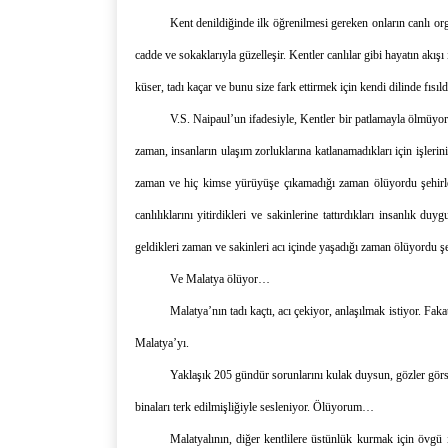
Kent denildiğinde ilk öğrenilmesi gereken
onların
canlı or
cadde ve sokaklarıyla güzelleşir.
K
entler canlılar gibi hayatın akış
küser, tadı kaçar
ve
bunu
size fark ettirmek için kendi dilinde fıs
V.S. Naipaul’
un ifadesiyle,
Kentler bir patlamayla ölmüyorl
zaman, insanların ulaşım
zorluklarına katlanamadıkları için işler
zaman ve hiç kimse yürüyüşe çıkamadığı zaman ölüyordu şehirler.
canlılıklarını yitirdikleri ve sakinlerine tattırdıkları insanlık d
geldikleri zaman ve sakinleri acı içinde yaşadığı zaman ölüyordu ş
Ve Malatya ölüyor…
Malatya’nın tadı kaçtı,
acı çekiyor, anlaşılmak istiyor. Faka
Malatya’yı.
Yaklaşık 205
gündür sorunlarını kulak duysun
,
gözler gör
binaları terk edilmişliğiyle sesleniyor. Ölüyorum
…
Malatyalının, diğer kentlilere üstünlük kurmak için övgü il