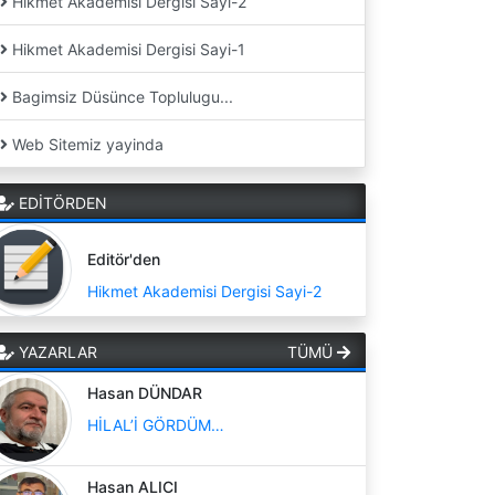
Hikmet Akademisi Dergisi Sayi-2
Hikmet Akademisi Dergisi Sayi-1
Bagimsiz Düsünce Toplulugu...
Web Sitemiz yayinda
EDİTÖRDEN
Editör'den
Hikmet Akademisi Dergisi Sayi-2
YAZARLAR
TÜMÜ
Hasan DÜNDAR
HİLAL’İ GÖRDÜM…
Hasan ALICI