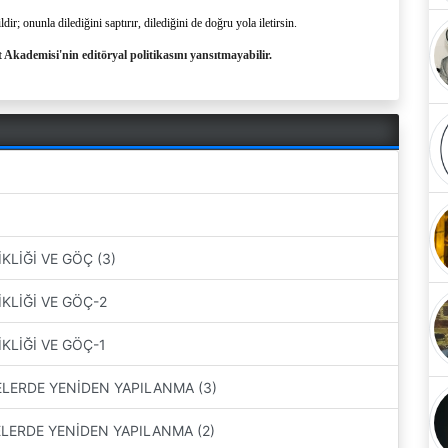
ir; onunla dilediğini saptırır, dilediğini de doğru yola iletirsin.
 Akademisi'nin editöryal politikasını yansıtmayabilir.
KLİĞİ VE GÖÇ (3)
KLİĞİ VE GÖÇ-2
KLİĞİ VE GÖÇ-1
ELERDE YENİDEN YAPILANMA (3)
ELERDE YENİDEN YAPILANMA (2)