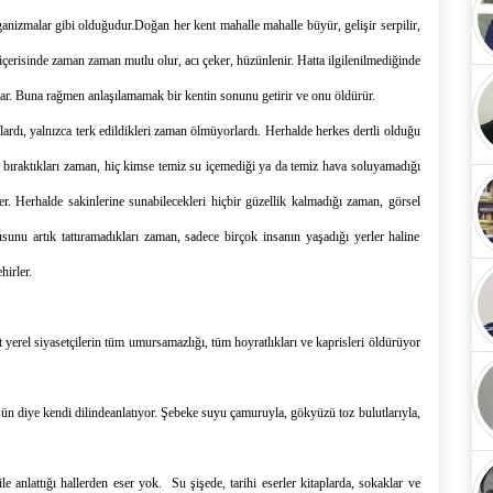
ganizmalar gibi olduğudur.
D
oğan her kent
mahalle mahalle büyür, gelişir serpilir,
ı içerisinde zaman zaman mutlu olur, acı çeker, hüzünlenir
. Hatta
i
lgilenilmediğinde
ıldar. Buna rağmen anlaşılamamak bir kentin
sonunu getirir ve onu öldürür.
ardı, yalnızca terk edildikleri zaman ölmüyorlardı. Herhalde herkes dertli olduğu
ini bıraktıkları zaman, hiç kimse temiz su içemediği ya da temiz hava soluyamadığı
 Herhalde sakinlerine sunabilecekleri hiçbir güzellik kalmadığı zaman, görsel
uygusunu artık tattıramadıkları zaman, sadece birçok insanın yaşadığı yerler haline
ehirler.
t y
erel siyasetçilerin tüm umursamazlığı, tüm hoyratlıkları ve kaprisleri öldürüyor
sün diye
kendi dilinde
anlatıyor.
Şebeke suyu çamuruyla, gökyüzü toz bulutlarıyla,
e anlattığı hallerden eser yok. Su şişede, tarihi eserler kitaplarda, sokaklar ve