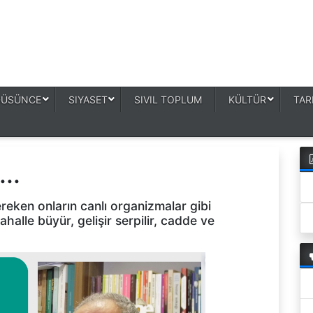
DÜSÜNCE
SIYASET
SIVIL TOPLUM
KÜLTÜR
TAR
..
reken onların canlı organizmalar gibi
alle büyür, gelişir serpilir, cadde ve