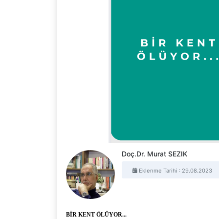
Doç.Dr. Murat SEZIK
Eklenme Tarihi : 29.08.2023
BİR KENT ÖLÜYOR.
..