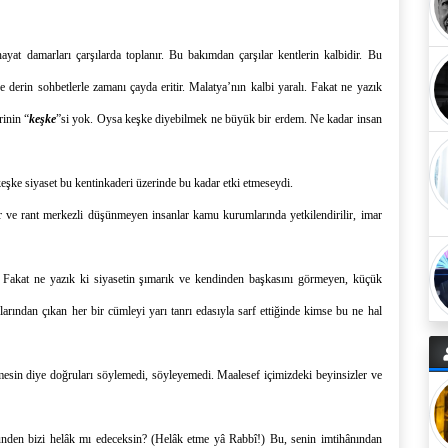
hayat damarları çarşılarda toplanır. Bu bakımdan çarşılar kentlerin kalbidir. Bu
de derin sohbetlerle zamanı çayda eritir. Malatya’nın kalbi yaralı. Fakat ne yazık
rinin “
keşke
”si yok. Oysa keşke diyebilmek ne büyük bir erdem. Ne kadar insan
eşke siy
a
set bu kentin
kaderi üzerinde
bu kadar etki etmeseydi.
r
ve
rant merkezli düşünmeyen insanlar kamu kurumlarında yetkilendirilir, imar
Fakat ne yazık ki siyasetin şımarık ve kendinden başkasını görmeyen, küçük
larından çıkan her bir cümleyi y
arı tanrı edasıyla sarf ettiğinde kimse bu ne hal
mesin diye doğruları söylemedi, söyleyemedi. Maalesef içimizdeki beyinsizler ve
zünden bizi helâk mı edeceksin? (Helâk etme yâ Rabbî!) Bu, senin imtihânından