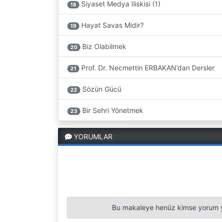
Siyaset Medya Iliskisi (1)
18
Hayat Savas Midir?
19
Biz Olabilmek
20
Prof. Dr. Necmettin ERBAKAN’dan Dersler
21
Sözün Gücü
22
Bir Sehri Yönetmek
23
YORUMLAR
Bu makaleye henüz kimse yorum y