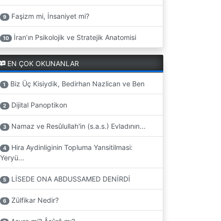
Faşizm mi, İnsaniyet mi?
9
İran’ın Psikolojik ve Stratejik Anatomisi
10
EN ÇOK OKUNANLAR
Biz Üç Kisiydik, Bedirhan Nazlican ve Ben
1
Dijital Panoptikon
2
Namaz ve Resûlullah'in (s.a.s.) Evladının...
3
Hira Aydinliginin Topluma Yansitilmasi:
4
Yeryü...
LİSEDE ONA ABDUSSAMED DENİRDİ
5
Zülfikar Nedir?
6