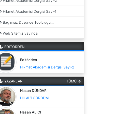
Hikmet Akademisi Dergisi Sayi-2
Hikmet Akademisi Dergisi Sayi-1
Bagimsiz Düsünce Toplulugu...
Web Sitemiz yayinda
EDİTÖRDEN
Editör'den
Hikmet Akademisi Dergisi Sayi-2
YAZARLAR
TÜMÜ
Hasan DÜNDAR
HİLAL’İ GÖRDÜM…
Hasan ALICI