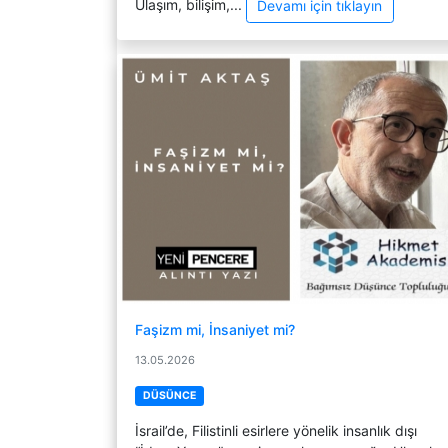
Ulaşım, bilişim,...
Devamı için tıklayın
Faşizm mi, İnsaniyet mi?
13.05.2026
DÜSÜNCE
İsrail’de, Filistinli esirlere yönelik insanlık dışı