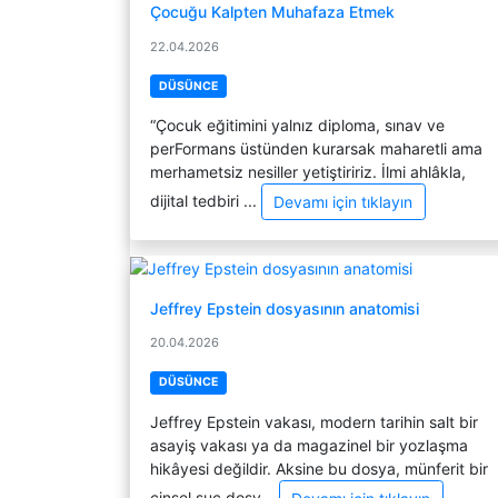
Çocuğu Kalpten Muhafaza Etmek
22.04.2026
DÜSÜNCE
“Çocuk eğitimini yalnız diploma, sınav ve
perFormans üstünden kurarsak maharetli ama
merhametsiz nesiller yetiştiririz. İlmi ahlâkla,
dijital tedbiri ...
Devamı için tıklayın
Jeffrey Epstein dosyasının anatomisi
20.04.2026
DÜSÜNCE
Jeffrey Epstein vakası, modern tarihin salt bir
asayiş vakası ya da magazinel bir yozlaşma
hikâyesi değildir. Aksine bu dosya, münferit bir
cinsel suç dosy...