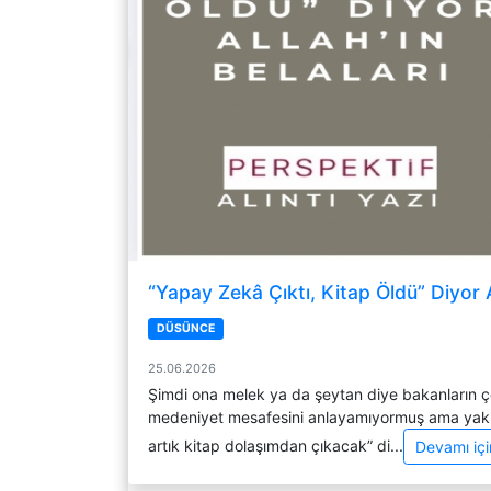
“Yapay Zekâ Çıktı, Kitap Öldü” Diyor Al
DÜSÜNCE
25.06.2026
Şimdi ona melek ya da şeytan diye bakanların 
medeniyet mesafesini anlayamıyormuş ama yakın
artık kitap dolaşımdan çıkacak” di...
Devamı için