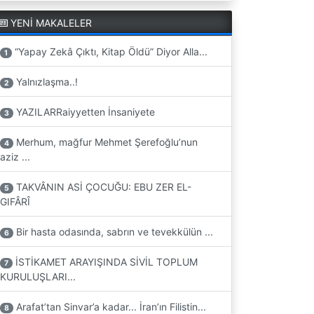
YENİ MAKALELER
“Yapay Zekâ Çıktı, Kitap Öldü” Diyor Alla...
1
Yalnızlaşma..!
2
YAZILARRaiyyetten İnsaniyete
3
Merhum, mağfur Mehmet Şerefoğlu’nun
4
aziz ...
TAKVÂNIN ASİ ÇOCUĞU: EBU ZER EL-
5
GIFÂRÎ
Bir hasta odasında, sabrın ve tevekkülün ...
6
İSTİKAMET ARAYIŞINDA SİVİL TOPLUM
7
KURULUŞLARI...
Arafat’tan Sinvar’a kadar... İran’ın Filistin...
8