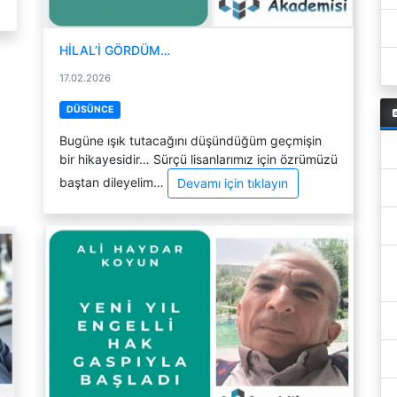
HİLAL’İ GÖRDÜM…
17.02.2026
DÜSÜNCE
Bugüne ışık tutacağını düşündüğüm geçmişin
bir hikayesidir… Sürçü lisanlarımız için özrümüzü
baştan dileyelim…
Devamı için tıklayın