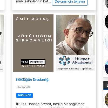
mülk sahiplerinin kat...
Devamı için tıklayın
Kötülüğün Sıradanlığı
13.05.2026
DÜSÜNCE
İlk kez Hannah Arendt, başka bir bağlamda