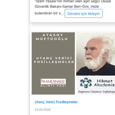
“İdam Yasası”nın mimarı olan aşırı sağcı Ulusal
Güvenlik Bakanı Itamar Ben-Gvir, mide
bulandıran bir s...
Devamı için tıklayın
Utanç Verici Fosilleşmeler
23.04.2026