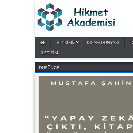
BİZ KİMİZ
ISLAM DÜNYASI
İLETİŞİM
DÜSÜNCE