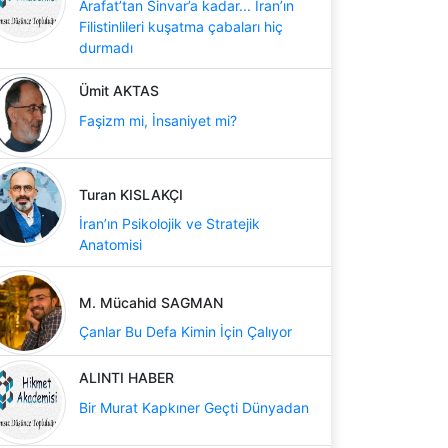
Arafat’tan Sinvar’a kadar... İran’ın
Filistinlileri kuşatma çabaları hiç
durmadı
Ümit AKTAS
Faşizm mi, İnsaniyet mi?
Turan KISLAKÇI
İran’ın Psikolojik ve Stratejik
Anatomisi
M. Mücahid SAGMAN
Çanlar Bu Defa Kimin İçin Çalıyor
ALINTI HABER
Bir Murat Kapkıner Geçti Dünyadan