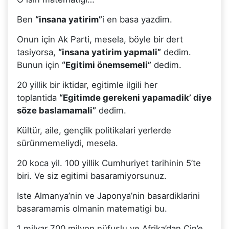
Ben
“insana yatirim”
i en basa yazdim.
Onun için Ak Parti, mesela, böyle bir dert
tasiyorsa,
“insana yatirim yapmali”
dedim.
Bunun için
“Egitimi önemsemeli”
dedim.
20 yillik bir iktidar, egitimle ilgili her
toplantida
“Egitimde gerekeni yapamadik’ diye
söze baslamamali”
dedim.
Kültür, aile, gençlik politikalari yerlerde
sürünmemeliydi, mesela.
20 koca yil. 100 yillik Cumhuriyet tarihinin 5’te
biri. Ve siz egitimi basaramiyorsunuz.
Iste Almanya’nin ve Japonya’nin basardiklarini
basaramamis olmanin matematigi bu.
1 milyar 700 milyon nüfuslu ve Afrika’dan Çin’e