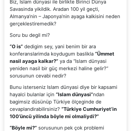
Biz, Islam dünyasi ile birlikte Birinci Dünya
Savasinda yikildik. Aradan 100 yil geçti,
Almanya’nin – Japonya’nin ayaga kalkisini neden
gerçeklestiremedik?
Soru bu degil mi?
“O is”
dedigim sey, yani benim bir ara
konferanslarimda koydugum baslikla
“Ümmet
nasil ayaga kalkar?”
ya da “Islam dünyasi
yeniden nasil bir güç merkezi haline gelir?”
sorusunun cevabi nedir?
Bunu isterseniz Islam dünyasi diye bir kapsami
hayalci bulanlar için
“Islam dünyasi”
ndan
bagimsiz düsünüp Türkiye ölçeginde de
cevaplandirabilirsiniz?
“Türkiye Cumhuriyet’in
100’üncü yilinda böyle mi olmaliydi?”
“Böyle mi?”
sorusunun pek çok problemi