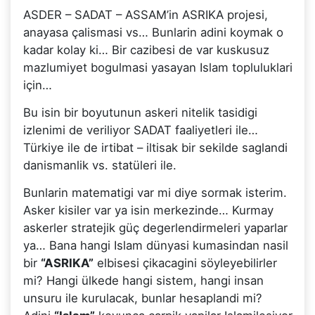
ASDER – SADAT – ASSAM’in ASRIKA projesi,
anayasa çalismasi vs… Bunlarin adini koymak o
kadar kolay ki… Bir cazibesi de var kuskusuz
mazlumiyet bogulmasi yasayan Islam topluluklari
için…
Bu isin bir boyutunun askeri nitelik tasidigi
izlenimi de veriliyor SADAT faaliyetleri ile…
Türkiye ile de irtibat – iltisak bir sekilde saglandi
danismanlik vs. statüleri ile.
Bunlarin matematigi var mi diye sormak isterim.
Asker kisiler var ya isin merkezinde… Kurmay
askerler stratejik güç degerlendirmeleri yaparlar
ya… Bana hangi Islam dünyasi kumasindan nasil
bir
“ASRIKA”
elbisesi çikacagini söyleyebilirler
mi? Hangi ülkede hangi sistem, hangi insan
unsuru ile kurulacak, bunlar hesaplandi mi?