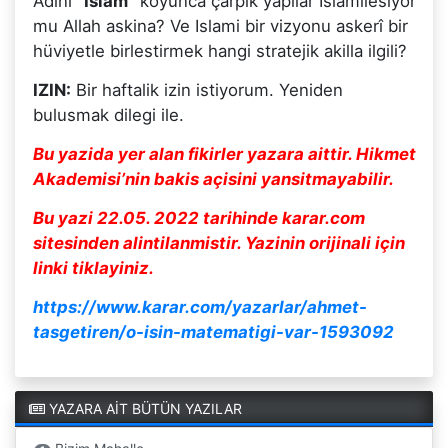
Adini
“Islam”
koyunca çarpik yapilar Islamilesiyor
mu Allah askina? Ve Islami bir vizyonu askerî bir
hüviyetle birlestirmek hangi stratejik akilla ilgili?
IZIN:
Bir haftalik izin istiyorum. Yeniden
bulusmak dilegi ile.
Bu yazida yer alan fikirler yazara aittir. Hikmet
Akademisi’nin bakis açisini yansitmayabilir.
Bu yazi 22.05. 2022 tarihinde karar.com
sitesinden alintilanmistir. Yazinin orijinali için
linki tiklayiniz.
https://www.karar.com/yazarlar/ahmet-
tasgetiren/o-isin-matematigi-var-1593092
YAZARA AİT BÜTÜN YAZILAR