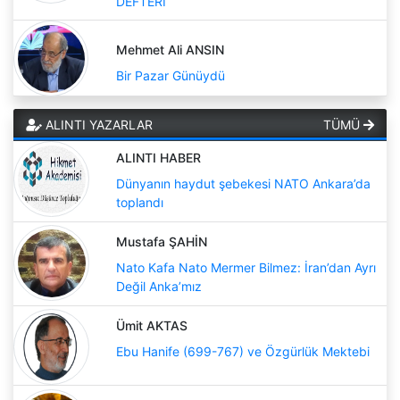
DEFTERİ
Mehmet Ali ANSIN
Bir Pazar Günüydü
ALINTI YAZARLAR
TÜMÜ
ALINTI HABER
Dünyanın haydut şebekesi NATO Ankara’da
toplandı
Mustafa ŞAHİN
Nato Kafa Nato Mermer Bilmez: İran’dan Ayrı
Değil Anka’mız
Ümit AKTAS
Ebu Hanife (699-767) ve Özgürlük Mektebi