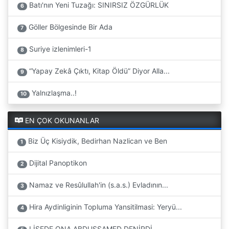
Batı'nın Yeni Tuzağı: SINIRSIZ ÖZGÜRLÜK
6
Göller Bölgesinde Bir Ada
7
Suriye izlenimleri-1
8
“Yapay Zekâ Çıktı, Kitap Öldü” Diyor Alla...
9
Yalnızlaşma..!
10
EN ÇOK OKUNANLAR
Biz Üç Kisiydik, Bedirhan Nazlican ve Ben
1
Dijital Panoptikon
2
Namaz ve Resûlullah'in (s.a.s.) Evladının...
3
Hira Aydinliginin Topluma Yansitilmasi: Yeryü...
4
LİSEDE ONA ABDUSSAMED DENİRDİ