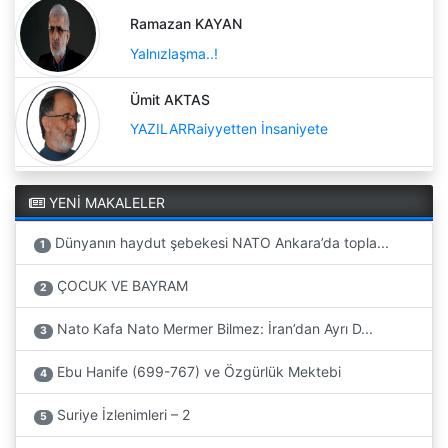
Ramazan KAYAN
Yalnızlaşma..!
Ümit AKTAS
YAZILARRaiyyetten İnsaniyete
YENİ MAKALELER
Dünyanın haydut şebekesi NATO Ankara’da topla...
1
ÇOCUK VE BAYRAM
2
Nato Kafa Nato Mermer Bilmez: İran’dan Ayrı D...
3
Ebu Hanife (699-767) ve Özgürlük Mektebi
4
Suriye İzlenimleri – 2
5