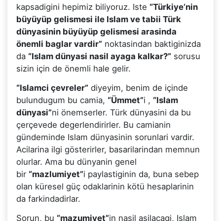
kapsadigini hepimiz biliyoruz. Iste
“Türkiye’nin
büyüyüp gelismesi ile Islam ve tabii Türk
dünyasinin büyüyüp gelismesi arasinda
önemli baglar vardir”
noktasindan baktiginizda
da
“Islam dünyasi nasil ayaga kalkar?”
sorusu
sizin için de önemli hale gelir.
“Islamci çevreler”
diyeyim, benim de içinde
bulundugum bu camia,
“Ümmet”
i ,
“Islam
dünyasi”
ni önemserler. Türk dünyasini da bu
çerçevede degerlendirirler. Bu camianin
gündeminde Islam dünyasinin sorunlari vardir.
Acilarina ilgi gösterirler, basarilarindan memnun
olurlar. Ama bu dünyanin genel
bir
“mazlumiyet”
i paylastiginin da, buna sebep
olan küresel güç odaklarinin kötü hesaplarinin
da farkindadirlar.
Sorun, bu
“mazumiyet”
in nasil asilacagi, Islam