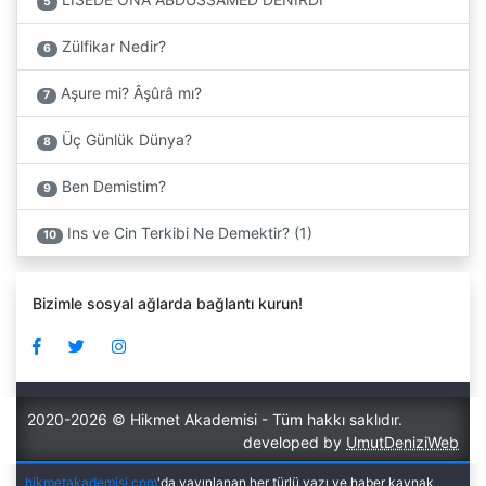
5
Zülfikar Nedir?
6
Aşure mi? Âşûrâ mı?
7
Üç Günlük Dünya?
8
Ben Demistim?
9
Ins ve Cin Terkibi Ne Demektir? (1)
10
Bizimle sosyal ağlarda bağlantı kurun!
2020-2026 © Hikmet Akademisi - Tüm hakkı saklıdır.
developed by
UmutDeniziWeb
hikmetakademisi.com
'da yayınlanan her türlü yazı ve haber kaynak