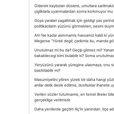
Giderek kaybolan düslere, umutlara sarilmakt
çigliklarla uyanmalardan sonra korkmuyor mu
Güya yaralari sagaltmak için geldigi yas yeri
politikacilarin yüzünü görmekten, sesini duy
Ah! Ne kadar asinmamis hassamiz kaldi ki yür
Megerse
"Yürek degil, çarikmis bu, manda 
Unutulmaz mi bu da? Geçip gitmez mi? Yanan 
bakabilecegi kimi bulabilir ki? Soma unutulmad
Yeryüzünü yararak yüregine ulasmaya, onu sökü
bastirilabilir mi?
Masumiyetini yitiren yürek bir daha hangi yüzle
anilar delik desik edilmis, dostluklar ihanete ug
Verilen sözler tutulmamis, en temel ilkeler bi
gerçeklige verilmistir.
Daha yenilerde geçtim Iliç'in yanindan. Ilçe 