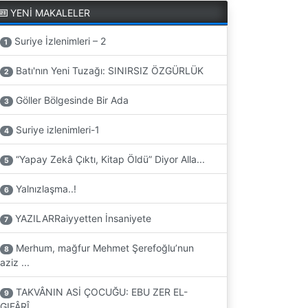
YENİ MAKALELER
Suriye İzlenimleri – 2
1
Batı'nın Yeni Tuzağı: SINIRSIZ ÖZGÜRLÜK
2
Göller Bölgesinde Bir Ada
3
Suriye izlenimleri-1
4
“Yapay Zekâ Çıktı, Kitap Öldü” Diyor Alla...
5
Yalnızlaşma..!
6
YAZILARRaiyyetten İnsaniyete
7
Merhum, mağfur Mehmet Şerefoğlu’nun
8
aziz ...
TAKVÂNIN ASİ ÇOCUĞU: EBU ZER EL-
9
GIFÂRÎ