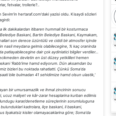
ar, fetvalar, trollerle?..
Sevim'in hertaraf.com'daki yazisi oldu. Kisaydi sözleri
agirdi:
 ilk dakikalardan itibaren hummali bir kosturmaca
Belediye Baskani, Bartin Belediye Baskani, Kaymakam,
nallari son derece üzüntülü ve ciddi bir atmosfer içinde
nin nasil meydana gelmis olabilecegine, % kaç oraninda
 patlayabilecegine dair çok aydinlatici bilgiler verdiler…
ecikmeden devletin en üst düzey yetkilileri hemen
urbaskani ‘Rabb'ime hamd ediyorum. Dün aksamdan bu
iz bizleri bu noktada rahatlatti. Çünkü Soma'da
aati bile bulmadan 41 sehidimize hamd olsun ulastik,'
layan bir umursamazlik ve ihmal zincirinin sonucu
ri, ucuz maliyet ve kâr-zarar hesaplarina kurban edilmis
ulundugu karar/denetleme süreçlerinin sorumluluguna
bulunduklari kadrolara, ilçe baskani, il baskani,
ulmus liyakatsiz kisiler olamayacaklarina göre; Soma'da