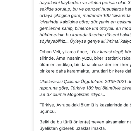
hayatlarini kaybeden ve aileleri perisan olan 
sekilde sorulup, bu ve benzeri hususlarda hata
ortaya çiktigina göre; madende 100 ‘civarinda
‘civarinda' kaldigina göre; dünyanin en gelism
gemilerine sahip, binlerce km otoyolu en mode
hükümetinin bu konuda üzerine düseni hakkiyl
söyleyebiliriz… Öyleyse geriye iki ihtimal kal
Orhan Veli, yillarca önce,
"Yüz karasi degil, kö
siirinde. Ama insanin yüzü, birer istatistik 
ölümleri andikça, bir daha olmaz denileni her 
bir kere daha kararmakta, umutlari bir kere 
Uluslararasi Çalisma Örgütü'nün 2019-2021 dö
raporuna göre, Türkiye 189 isçi ölümüyle zirve
ise 37 ölümle Mogolistan izliyor...
Türkiye, Avrupa'daki ölümlü is kazalarinda da
üçüncü.
Belki de bu türlü önlen(e)meyen aksamalar nede
üyelikten giderek uzaklasilmakta.