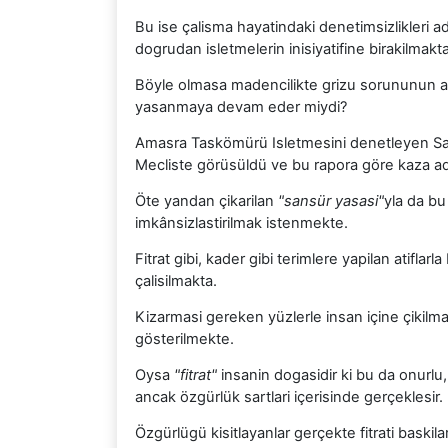
Bu ise çalisma hayatindaki denetimsizlikleri a
dogrudan isletmelerin inisiyatifine birakilmakta
Böyle olmasa madencilikte grizu sorununun asi
yasanmaya devam eder miydi?
Amasra Taskömürü Isletmesini denetleyen Sayis
Mecliste görüsüldü ve bu rapora göre kaza ad
Öte yandan çikarilan
"sansür yasasi"
yla da bu
imkânsizlastirilmak istenmekte.
Fitrat gibi, kader gibi terimlere yapilan atifla
çalisilmakta.
Kizarmasi gereken yüzlerle insan içine çikil
gösterilmekte.
Oysa
"fitrat"
insanin dogasidir ki bu da onurlu,
ancak özgürlük sartlari içerisinde gerçeklesir.
Özgürlügü kisitlayanlar gerçekte fitrati baskilam