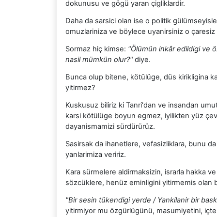
dokunusu ve gögü yaran çigliklardir.
Daha da sarsici olan ise o politik gülümseyisle
omuzlariniza ve böylece uyanirsiniz o çaresiz y
Sormaz hiç kimse:
"Ölümün inkâr edildigi ve 
nasil mümkün olur?"
diye.
Bunca olup bitene, kötülüge, düs kirikligina ka
yitirmez?
Kuskusuz biliriz ki Tanri'dan ve insandan umu
karsi kötülüge boyun egmez, iyilikten yüz çe
dayanismamizi sürdürürüz.
Sasirsak da ihanetlere, vefasizliklara, bunu da
yanlarimiza veririz.
Kara sürmelere aldirmaksizin, israrla hakka ve
sözcüklere, henüz eminligini yitirmemis olan
"Bir sesin tükendigi yerde / Yankilanir bir bas
yitirmiyor mu özgürlügünü, masumiyetini, içtenl