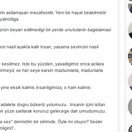
rin asilamayan mesafesidir. Yeni bir hayat birakilmistir
alnizliga.
özrün beyan edilmedigi bir yerde unutulanin bagislamasi
rsi nasil ayakta kalir insan, yasama sevincini nasil
t kesilmez. Iste bu yüzden, yasadigimiz onca acilara
virmeyiz ve her seye karsin mazlumlarla, madunlarla
 yine eksik kalmis insanligimiza, o ham kalmis
 adalete dogru bükeriz yolumuzu. Insanin içini isitan
 bir yüze sarilarak koruruz gelecege dair umudumuzu.
ka ses"
demistim bir siirimde. Öyle mi oluyor? Sesler
igini?..