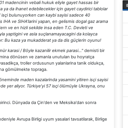
301 madencinin vebali hukuk eliyle gayet hassas bir
 ya da ihanet edebilecekler için gayet caydirici tablolar
' isçi bulunuyorken can kaybi sayisi sadece 40
is IHA ve SIHA'larini yapan, en gelismis dogal gaz arama
rn ve en hizli sekilde insa eden T.C. Devleti ve
a yaptigini ve asla suçlanamayacagini da kolayca
iyor: Bu kaza ya mukadderat ya da dis güçlerin oyunu!
mür karasi / Böyle kazanilir ekmek parasi…"
demisti bir
rakamina dönüsen ve zamanla unutulan bu hoyratça
yasadikça, troller ordusunun yalanlarina tanik oldukça,
daha gömülmekte topraga.
neminde maden kazalarinda yasamini yitiren isçi sayisi
de yer aliyor. Türkiye'yi 57 isçi ölümüyle Ukrayna, onu
 birinci. Dünyada da Çin'den ve Meksika'dan sonra
niyle Avrupa Birligi uyum yasalari tavsatilarak, Birlige