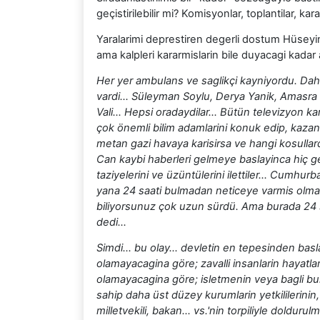
geçistirilebilir mi? Komisyonlar, toplantilar, kararl
Yaralarimi deprestiren degerli dostum Hüseyin 
ama kalpleri kararmislarin bile duyacagi kadar 
Her yer ambulans ve saglikçi kayniyordu. Daha
vardi… Süleyman Soylu, Derya Yanik, Amasra 
Vali... Hepsi oradaydilar… Bütün televizyon ka
çok önemli bilim adamlarini konuk edip, kaza
metan gazi havaya karisirsa ve hangi kosullarda
Can kaybi haberleri gelmeye baslayinca hiç g
taziyelerini ve üzüntülerini ilettiler… Cumh
yana 24 saati bulmadan neticeye varmis olmam
biliyorsunuz çok uzun sürdü. Ama burada 24 s
dedi…
Simdi... bu olay... devletin en tepesinden bas
olamayacagina göre; zavalli insanlarin hayatla
olamayacagina göre; isletmenin veya bagli b
sahip daha üst düzey kurumlarin yetkililerinin, 
milletvekili, bakan... vs.'nin torpiliyle doldur