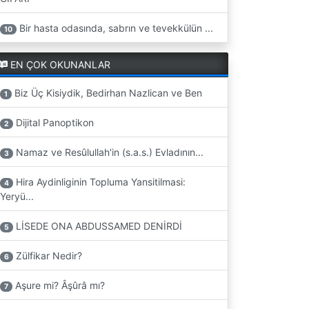
Bir hasta odasında, sabrın ve tevekkülün ...
10
EN ÇOK OKUNANLAR
Biz Üç Kisiydik, Bedirhan Nazlican ve Ben
1
Dijital Panoptikon
2
Namaz ve Resûlullah'in (s.a.s.) Evladının...
3
Hira Aydinliginin Topluma Yansitilmasi:
4
Yeryü...
LİSEDE ONA ABDUSSAMED DENİRDİ
5
Zülfikar Nedir?
6
Aşure mi? Âşûrâ mı?
7