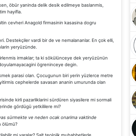
ken, öbür yaninda delik desik edilmeye baslanmis,
im hayifla.
altin cevheri Anagold firmasinin kasasina dogru
ri. Destekçiler vardi bir de ve nemalananlar. En çok elli,
nlarin yeryüzünde.
irlenmis irmaklar; ta ki sökülünceye dek yeryüzünün
 doyulamayacagini ögreninceye degin.
 ekmek parasi olan. Çocugunun biri yerin yüzlerce metre
n yitirmis cephelerde savasan ananin umurunda olan
nde kirli pazarliklarini sürdüren siyasilere mi sormali
rinde gördügü yetkililere mi?
vas sürmekte ve neden ocak onarima vaktinde
n ölümü?
labilir mi yaralar? Salt teolojik muhabbetlerle