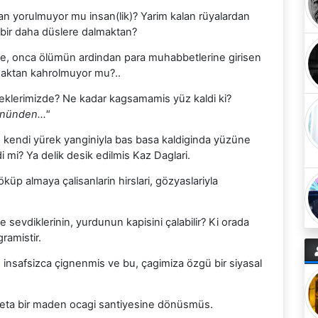
an yorulmuyor mu insan(lik)? Yarim kalan rüyalardan
 bir daha düslere dalmaktan?
nde, onca ölümün ardindan para muhabbetlerine girisen
maktan kahrolmuyor mu?..
eklerimizde? Ne kadar kagsamamis yüz kaldi ki?
gönünden…"
kendi yürek yanginiyla bas basa kaldiginda yüzüne
i mi? Ya delik desik edilmis Kaz Daglari.
p almaya çalisanlarin hirslari, gözyaslariyla
 sevdiklerinin, yurdunun kapisini çalabilir? Ki orada
ramistir.
le insafsizca çignenmis ve bu, çagimiza özgü bir siyasal
adeta bir maden ocagi santiyesine dönüsmüs.