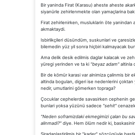
Bir yaninda Firat (Karasu) aheste aheste akar
siyanürle zehirlenmekte olan yamaçlarina bakt
Firat zehirlenirken, musluklarin öte yanindan 
akmaktaydi.
Isbirlikçileri düsündüm, suskunlari ve çaresizle
bilemedin yüz yil sonra hiçbiri kalmayacak bu
Ama delik desik edilmis daglar kalacak ve zeh
yüregi yerinden ve ta ki
"beyaz adam"
altinla
Bir de kömür karasi var alnimiza çalinmis bir
altinda bogulan, digeri ise nedenlerini çokta
nedir, umutlarini gömerken topraga?
Çocuklar cephelerde savasirken cephenin gerisi
bunlari yoksa yüzünü sadece
"sehit"
cenazele
"Neden soframizdaki ekmegimizi çalan bu sa
alinmadi?"
diye. Hem ölüm nedir ki, baskasini
Siradanlastirilmis bir "kader" sözcügüyle bastiri