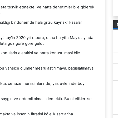
deta tesvik etmekte. Ve hatta denetimler bile giderek
.
ldigi bir dönemde hâlâ grizu kaynakli kazalar
tay'in 2020 yili raporu, daha bu yilin Mayis ayinda
eta göz göre göre geldi.
 konularin elestirisi ve hatta konusulmasi bile
rla bu vahsice ölümler mesrulastirilmaya, bagislatilmaya
makta, cenaze merasimlerinde, yas evlerinde boy
 saygin ve erdemli olmasi demektir. Bu nitelikler ise
akta ve insanin fitratini kölelik sartlarina