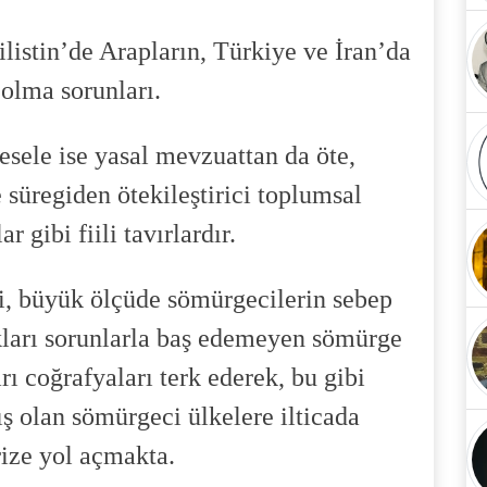
listin’de Arapların, Türkiye ve İran’da
 olma sorunları.
sele ise yasal mevzuattan da öte,
e süregiden ötekileştirici toplumsal
ar gibi fiili tavırlardır.
ki, büyük ölçüde sömürgecilerin sebep
ıkları sorunlarla baş edemeyen sömürge
rı coğrafyaları terk ederek, bu gibi
ış olan sömürgeci ülkelere ilticada
rize yol açmakta.