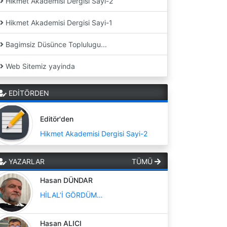
Hikmet Akademisi Dergisi Sayi-2
Hikmet Akademisi Dergisi Sayi-1
Bagimsiz Düsünce Toplulugu...
Web Sitemiz yayinda
EDİTÖRDEN
Editör'den
Hikmet Akademisi Dergisi Sayi-2
YAZARLAR
TÜMÜ
Hasan DÜNDAR
HİLAL’İ GÖRDÜM…
Hasan ALICI