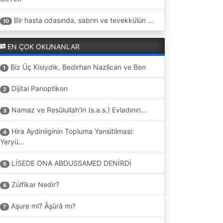
Bir hasta odasında, sabrın ve tevekkülün ...
10
EN ÇOK OKUNANLAR
Biz Üç Kisiydik, Bedirhan Nazlican ve Ben
1
Dijital Panoptikon
2
Namaz ve Resûlullah'in (s.a.s.) Evladının...
3
Hira Aydinliginin Topluma Yansitilmasi:
4
Yeryü...
LİSEDE ONA ABDUSSAMED DENİRDİ
5
Zülfikar Nedir?
6
Aşure mi? Âşûrâ mı?
7