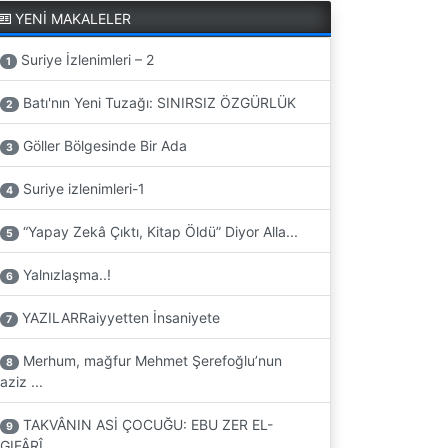
YENİ MAKALELER
Suriye İzlenimleri – 2
1
Batı'nın Yeni Tuzağı: SINIRSIZ ÖZGÜRLÜK
2
Göller Bölgesinde Bir Ada
3
Suriye izlenimleri-1
4
“Yapay Zekâ Çıktı, Kitap Öldü” Diyor Alla...
5
Yalnızlaşma..!
6
YAZILARRaiyyetten İnsaniyete
7
Merhum, mağfur Mehmet Şerefoğlu’nun
8
aziz ...
TAKVÂNIN ASİ ÇOCUĞU: EBU ZER EL-
9
GIFÂRÎ