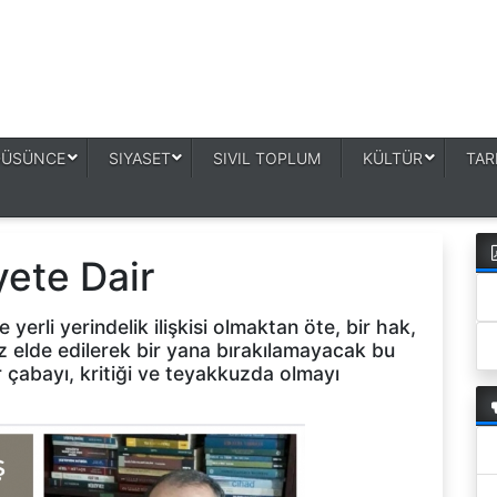
DÜSÜNCE
SIYASET
SIVIL TOPLUM
KÜLTÜR
TAR
ete Dair
yerli yerindelik ilişkisi olmaktan öte, bir hak,
ez elde edilerek bir yana bırakılamayacak bu
r çabayı, kritiği ve teyakkuzda olmayı