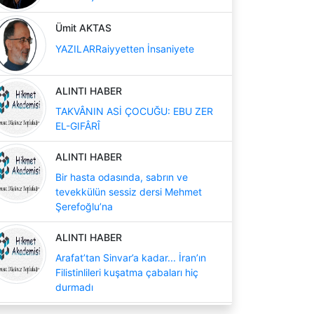
Ümit AKTAS
YAZILARRaiyyetten İnsaniyete
ALINTI HABER
TAKVÂNIN ASİ ÇOCUĞU: EBU ZER
EL-GIFÂRÎ
ALINTI HABER
Bir hasta odasında, sabrın ve
tevekkülün sessiz dersi Mehmet
Şerefoğlu’na
ALINTI HABER
Arafat’tan Sinvar’a kadar... İran’ın
Filistinlileri kuşatma çabaları hiç
durmadı