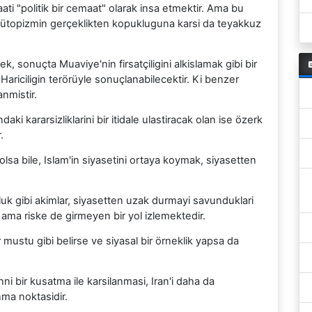
ti "politik bir cemaat" olarak insa etmektir. Ama bu
ar ütopizmin gerçeklikten kopukluguna karsi da teyakkuz
, sonuçta Muaviye'nin firsatçiligini alkislamak gibi bir
ariciligin terörüyle sonuçlanabilecektir. Ki benzer
anmistir.
aki kararsizliklarini bir itidale ulastiracak olan ise özerk
.
olsa bile, Islam'in siyasetini ortaya koymak, siyasetten
uk gibi akimlar, siyasetten uzak durmayi savunduklari
n ama riske de girmeyen bir yol izlemektedir.
r mustu gibi belirse ve siyasal bir örneklik yapsa da
nni bir kusatma ile karsilanmasi, Iran'i daha da
ma noktasidir.