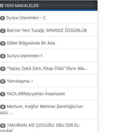
YENİ MAKALELER
Suriye İzlenimleri – 2
1
Batı'nın Yeni Tuzağı: SINIRSIZ ÖZGÜRLÜK
2
Göller Bölgesinde Bir Ada
3
Suriye izlenimleri-1
4
“Yapay Zekâ Çıktı, Kitap Öldü” Diyor Alla...
5
Yalnızlaşma..!
6
YAZILARRaiyyetten İnsaniyete
7
Merhum, mağfur Mehmet Şerefoğlu’nun
8
aziz ...
TAKVÂNIN ASİ ÇOCUĞU: EBU ZER EL-
9
GIFÂRÎ