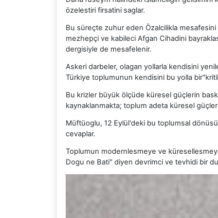
özelestiri firsatini saglar.
Bu süreçte zuhur eden Özalcilikla mesafesini
mezhepçi ve kabileci Afgan Cihadini bayrakla
dergisiyle de mesafelenir.
Askeri darbeler, olagan yollarla kendisini yeni
Türkiye toplumunun kendisini bu yolla bir"krit
Bu krizler büyük ölçüde küresel güçlerin bask
kaynaklanmakta; toplum adeta küresel güçlere
Müftüoglu, 12 Eylül'deki bu toplumsal dönüsüm 
cevaplar.
Toplumun modernlesmeye ve küresellesmeye t
Dogu ne Bati" diyen devrimci ve tevhidi bir du