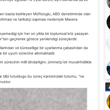
 en basta belirleyen Müftüoglu, ABD denetiminde olan
stirmasi ve tarikatçi sapmasi nedeniyle Mavera
leyemedigi için her on yilda bir toplumsal kriz yasayan
ik"ten geçirerek görece yenilendigi süreçlerdir.
ilarindan ve küresellige bir uyarlanma çabasindan da
 bir uyum sürecine alinmaktadir.
sürecinin millî dindarligini, ümmetçi bir muvahhidlikle
âbi tutuldugu bu süreç karsisindaki tutumu, "ne
rustur.