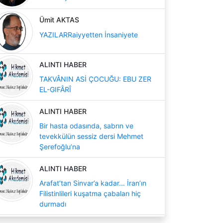
Ümit AKTAS
YAZILARRaiyyetten İnsaniyete
ALINTI HABER
TAKVÂNIN ASİ ÇOCUĞU: EBU ZER
EL-GIFÂRÎ
ALINTI HABER
Bir hasta odasında, sabrın ve
tevekkülün sessiz dersi Mehmet
Şerefoğlu’na
ALINTI HABER
Arafat’tan Sinvar’a kadar... İran’ın
Filistinlileri kuşatma çabaları hiç
durmadı