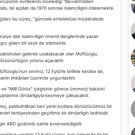
cesinin evrilislerini inceledigi "Muvahhidden
itabi, bir açidan da 1970 sonrasi Islamciligini irdelemekte.
 giden bu süreç, "güncele entelektüel müdahalede
ye dek Islamciligin önemli dergilerinde yazan
ru giden bir seyir de izlemekte.
akisindan giderek uzaklasacak olan Müftüoglu,
düsünürlügün yolunu açacaktir.
ftüoglu'nun sevinci, 12 Eylül'le birlikte kesilse de,
nin imkânlari üzerinde yogunlastirir.
 ve "Millî Görüs" çizgisinin görece ümmetçi bakisini
 uyarlanmis dindarligiyla kesmeye çalisacaktir.
süreç, padisahliktan beri yerel kodlara dönüstürülmüs bir
let terbiyesinden geçirilmis bir dindarligin tedrisidir.
igin ABD güdümlü sahte evrenselciligidir.
kesintiye ugratan 12 Eylül süreci, ayni zamanda da bir