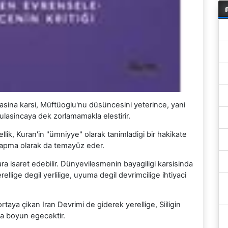
basina karsi, Müftüoglu'nu düsüncesini yeterince, yani
a ulasincaya dek zorlamamakla elestirir.
lik, Kuran'in "ümniyye" olarak tanimladigi bir hakikate
r sapma olarak da temayüz eder.
ara isaret edebilir. Dünyevilesmenin bayagiligi karsisinda
rellige degil yerlilige, uyuma degil devrimcilige ihtiyaci
rtaya çikan Iran Devrimi de giderek yerellige, Siiligin
ina boyun egecektir.