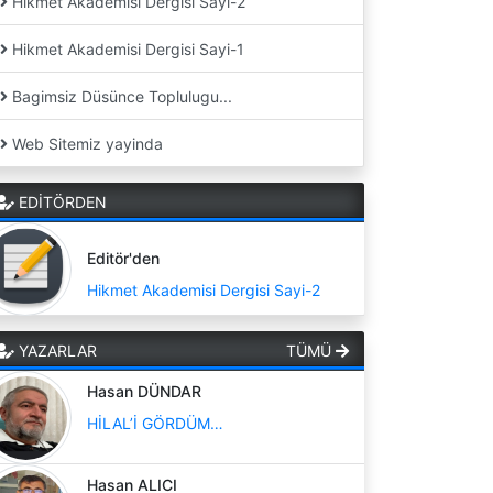
Hikmet Akademisi Dergisi Sayi-2
Hikmet Akademisi Dergisi Sayi-1
Bagimsiz Düsünce Toplulugu...
Web Sitemiz yayinda
EDİTÖRDEN
Editör'den
Hikmet Akademisi Dergisi Sayi-2
YAZARLAR
TÜMÜ
Hasan DÜNDAR
HİLAL’İ GÖRDÜM…
Hasan ALICI