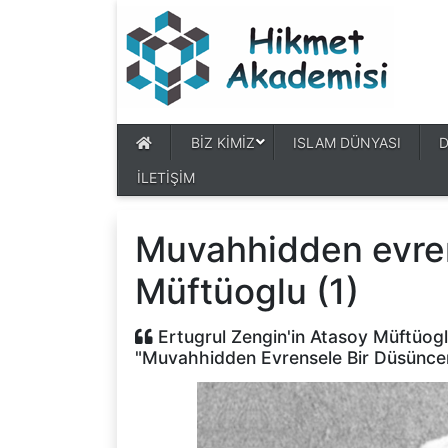
BİZ KİMİZ
ISLAM DÜNYASI
İLETİŞİM
Muvahhidden evre
Müftüoglu (1)
Ertugrul Zengin'in Atasoy Müftüoglu'
"Muvahhidden Evrensele Bir Düsüncenin