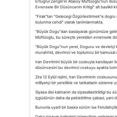
Ertugrul Zengin'in Atasoy Müftüoglu'nun düsün
Evrensele Bir Düsüncenin Kritigi" alt baslikli k
"Firak"tan "Gelecegi Özgürlestirmek"e dogru
bulunma cehdi" olarak tanimlanmakta.
"Büyük Dogu"dan baslayarak günümüze gelince
Müftüoglu, bu süreçte yerelden evrensele dog
"Büyük Dogu"nun yerel, Dogucu ve devletçi b
muvahhid, devrimci ve toplumcu bir kamusal 
Iran Devrimini büyük bir coskuyla karsilayan Mü
düsüncesini bu devrimci coskuyu ayakta tutma
Zira 12 Eylül rejimi, Iran Devriminin coskusunu
milliyetçi bir yerellikle ve tarikatlarin sisteme
Siyasa disi kalmanin da siyasallastirildigi bu 
içgüdünün daha da pekistirilme çabasi, yani dev
Bununla uyarli bir baska sürüm ise Fetullahçil
Daha rüseym halindeki Islamciligin gelisimini 