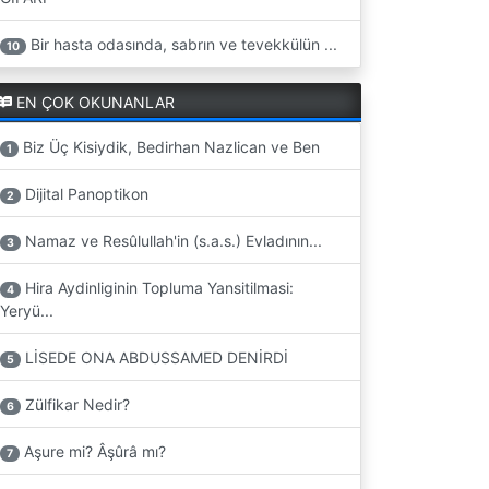
Bir hasta odasında, sabrın ve tevekkülün ...
10
EN ÇOK OKUNANLAR
Biz Üç Kisiydik, Bedirhan Nazlican ve Ben
1
Dijital Panoptikon
2
Namaz ve Resûlullah'in (s.a.s.) Evladının...
3
Hira Aydinliginin Topluma Yansitilmasi:
4
Yeryü...
LİSEDE ONA ABDUSSAMED DENİRDİ
5
Zülfikar Nedir?
6
Aşure mi? Âşûrâ mı?
7