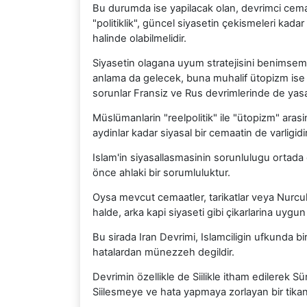
Bu durumda ise yapilacak olan, devrimci cemaa
"politiklik", güncel siyasetin çekismeleri kad
halinde olabilmelidir.
Siyasetin olagana uyum stratejisini benimsemek
anlama da gelecek, buna muhalif ütopizm ise H
sorunlar Fransiz ve Rus devrimlerinde de yas
Müslümanlarin "reelpolitik" ile "ütopizm" arasind
aydinlar kadar siyasal bir cemaatin de varligidir
Islam'in siyasallasmasinin sorunlulugu ortada 
önce ahlaki bir sorumluluktur.
Oysa mevcut cemaatler, tarikatlar veya Nurcul
halde, arka kapi siyaseti gibi çikarlarina uygu
Bu sirada Iran Devrimi, Islamciligin ufkunda bi
hatalardan münezzeh degildir.
Devrimin özellikle de Siilikle itham edilerek Sü
Siilesmeye ve hata yapmaya zorlayan bir tikan