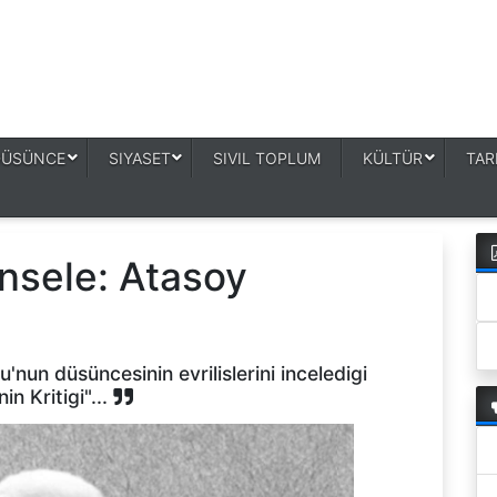
DÜSÜNCE
SIYASET
SIVIL TOPLUM
KÜLTÜR
TAR
nsele: Atasoy
nun düsüncesinin evrilislerini inceledigi
 Kritigi"...