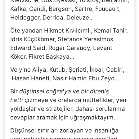
Nietzsche, Dostoyevski, Tolstoy, Benjamin,
Kafka, Gandi, Bergson, Sartre, Foucault,
Heidegger, Derrida, Deleuze…
Öte yandan Hikmet Kıvılcımlı, Kemal Tahir,
İdris Küçükömer, Stefanos Yerasimos,
Edward Said, Roger Garaudy, Levent
Köker, Fikret Başkaya…
Ve yine Aliya, Kutub, Şeriati, İkbal, Cabiri,
Hasan Hanefi, Nasır Hamid Ebu Zeyd…
Bir
düşünsel coğrafya
ve
bir direniş
hattı
çizmeye ve oralarda müttefikler, yeni
yoldaşlar ve stratejiler, dahası sorularıma
cevaplar aramak için uğraşmaktayım.
Düşünsel sınırları zorlayan ve insanlığa