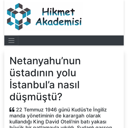
Netanyahu’nun
üstadının yolu
İstanbul’a nasıl
düşmüştü?
22 Temmuz 1946 günü Kudüs’te İngiliz
manda yönetiminin de karargah olarak
kullandığı King David Oteli’nin batı yakası
büyük bir patlamayla yıkıldı. Sudanlı garson