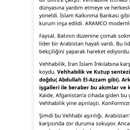
dünyasına yardım etmeye ve herkesle
yöneldi. İslam Kalkınma Bankası gibi,
kurum inşa edildi. ARAMCO modernle
Faysal, Batının düzenine çomak sok
lider bir Arabistan hayali vardı. Bu li
bekçiliğini yaparak hareket ediyordu.
Vehhabilik, İran İslam İnkılabına kar
koydu.
Vehhabilik ve Kutup sentezi
doğdu( Abdullah El-Azzam gibi). A
işgalleri ile beraber bu akımlar ve 
Kaide, Afganistan'a cihada giden bu ge
Vehhabilik yine aşırılaştı. KonFormi
Şimdi bu Vehhabi aşırılığı, Arabista
karşısında zor duruma sokuyor. An