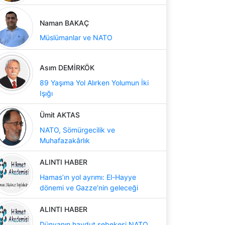
Naman BAKAÇ
Müslümanlar ve NATO
Asım DEMİRKÖK
89 Yaşıma Yol Alırken Yolumun İki
Işığı
Ümit AKTAS
NATO, Sömürgecilik ve
Muhafazakârlık
ALINTI HABER
Hamas’ın yol ayrımı: El-Hayye
dönemi ve Gazze’nin geleceği
ALINTI HABER
Dünyanın haydut şebekesi NATO