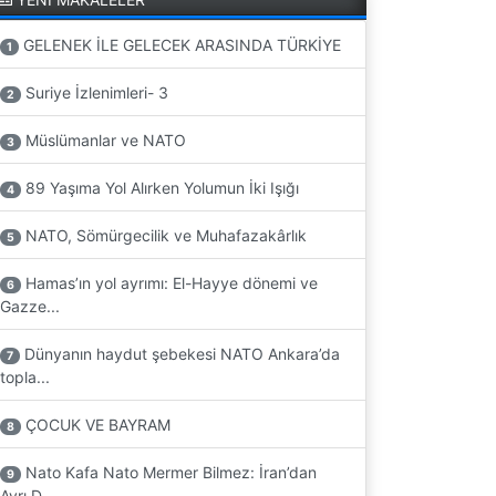
GELENEK İLE GELECEK ARASINDA TÜRKİYE
1
Suriye İzlenimleri- 3
2
Müslümanlar ve NATO
3
89 Yaşıma Yol Alırken Yolumun İki Işığı
4
NATO, Sömürgecilik ve Muhafazakârlık
5
Hamas’ın yol ayrımı: El-Hayye dönemi ve
6
Gazze...
Dünyanın haydut şebekesi NATO Ankara’da
7
topla...
ÇOCUK VE BAYRAM
8
Nato Kafa Nato Mermer Bilmez: İran’dan
9
Ayrı D...