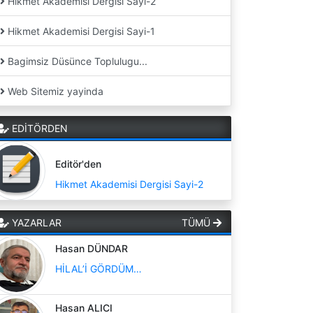
Hikmet Akademisi Dergisi Sayi-2
Hikmet Akademisi Dergisi Sayi-1
Bagimsiz Düsünce Toplulugu...
Web Sitemiz yayinda
EDİTÖRDEN
Editör'den
Hikmet Akademisi Dergisi Sayi-2
YAZARLAR
TÜMÜ
Hasan DÜNDAR
HİLAL’İ GÖRDÜM…
Hasan ALICI