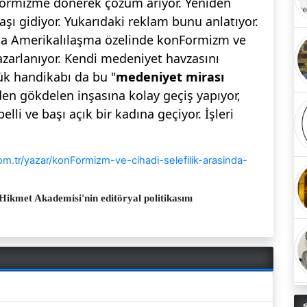
rmizme dönerek çözüm arıyor. Yeniden
şı gidiyor. Yukarıdaki reklam bunu anlatıyor.
a Amerikalılaşma özelinde konFormizm ve
zarlanıyor. Kendi medeniyet havzasını
ük handikabı da bu "
medeniyet mirası
n gökdelen inşasına kolay geçiş yapıyor,
li ve başı açık bir kadına geçiyor. İşleri
om.tr/yazar/konFormizm-ve-cihadi-selefilik-arasinda-
Hikmet Akademisi'nin editöryal politikasını