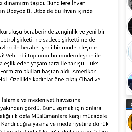
i dinamizm taşıdı. İkincilere İhvan
en Ubeyde B. Utbe de bu ihvan içinde
kuruluşu beraberinde zenginlik ve yeni bir
etrol şirketi, ne sadece şirketti ne de
arzları ile beraber yeni bir modernleşme
i
! Vehhabi toplumu bu modernleşme ile
eşlik eden yaşam tarzı ile tanıştı. Lüks
onFormizm akılları baştan aldı. Amerikan
di. Özellikle kadınlar öne çıktı( Cihad ve
 İslam'a ve medeniyet havzasına
yakından gördü. Bunu aşmak için onlara
iliği ilk defa Müslümanlara karşı mücadele
. Kendi coğrafyasına ve medeniyetine dönük
 İslam etrafında Filistin'le ilgilenmeye, İslam