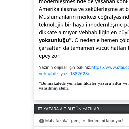
modernleşmesinde de yaşanan konFo
Amerikalılaşma ve sekülerleşme at ba
Müslümanların merkezi coğrafyasınd
teknolojik bir hayali modernleşme pa
dikkate almıyor. Vehhabiliğin en büy
yoksunluğu".
O nedenle hemen çölde
çarşaftan da tamamen vücut hatları bel
epey zor!
Yazının orijinali için bakınız:
https://www.star.c
vehhabilik-yazi-1882628/
*Bu makalede yer alan fikirler yazara aittir ve 
yansıtmayabilir.
YAZARA AİT BÜTÜN YAZILAR
Muhafazakâr gençler dinden mi kopuyor?
1