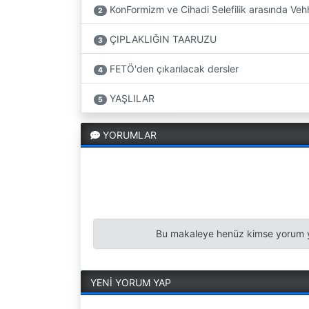
KonFormizm ve Cihadi Selefilik arasında Vehh
2
ÇIPLAKLIĞIN TAARUZU
3
FETÖ'den çıkarılacak dersler
4
YAŞLILAR
5
YORUMLAR
Bu makaleye henüz kimse yorum y
YENİ YORUM YAP