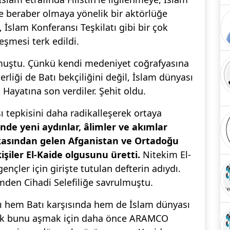
 beraber olmaya yönelik bir aktörlüğe
 İslam Konferansı Teşkilatı gibi bir çok
şmesi terk edildi.
muştu. Çünkü kendi medeniyet coğrafyasına
derliği de Batı bekçiliğini değil, İslam dünyası
 Hayatına son verdiler. Şehit oldu.
şı tepkisini daha radikalleşerek ortaya
nde yeni aydınlar, âlimler ve akımlar
rkasından gelen Afganistan ve Ortadoğu
kişiler El-Kaide olgusunu üretti.
Nitekim El-
nçler için girişte tutulan defterin adıydı.
zmden Cihadi Selefiliğe savrulmuştu.
n'ı hem Batı karşısında hem de İslam dünyası
cak bunu aşmak için daha önce ARAMCO