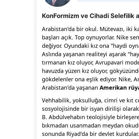
KonFormizm ve Cihadi Selefilik 
Arabistan'da bir okul. Mütevazı, iki ka
başları açık. Top oynuyorlar. Nike s
değiyor. Oyundaki kız ona "haydi oyna
Aslında yaşanan realiteyi aşarak "hay
tırmanan kız oluyor, Avrupavari moder
havuzda yüzen kız oluyor, gökyüzünde u
gökdelenler ona eşlik ediyor. Nike, A
Arabistan'da yaşanan
Amerikan rüy
Vehhabilik, yoksulluğa, cimri ve kıt
sosyolojisinde bir isyan dirilişi ol
B. Abdülvehabın teolojisiyle birleşe
bıkmadan usanmadan meydan okudu. İ
sonunda Riyad'da bir devlet kurdular. 