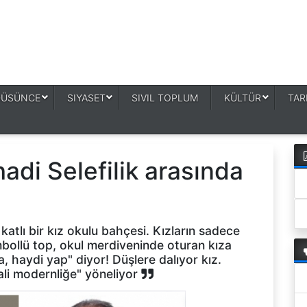
DÜSÜNCE
SIYASET
SIVIL TOPLUM
KÜLTÜR
TAR
di Selefilik arasında
katlı bir kız okulu bahçesi. Kızların sadece
mbollü top, okul merdiveninde oturan kıza
, haydi yap" diyor! Düşlere dalıyor kız.
ali modernliğe" yöneliyor