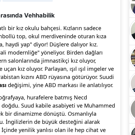
arasında Vehhabilik
tlı bir kız okulu bahçesi. Kızların sadece
embollü top, okul merdiveninde oturan kıza
, haydi yap" diyor! Düşlere dalıyor kız.
ali modernliğe" yöneliyor. Birden dağları
n salonlarında jimnastikçi kız oluyor,
çan kız oluyor. Parlayan, ışıl ışıl imgeler ve
rabistan kızını ABD rüyasına götürüyor. Suudi
ası
değişimi, yine ABD markası ile anlatılıyor.
 coğrafyaya, hurafelere batmış Necd
arak doğdu. Suud kabile asabiyeti ve Muhammed
rek bir dinamizme dönüştü. Osmanlıyla
ngilizlerin de büyük desteğini alarak
İçinde yenilik yanlısı olan ile hep cihat ve