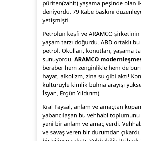
püriten(zahit) yaşama peşinde olan ik
deniyordu. 79 Kabe baskını düzenley
yetişmişti.
Petrolün keşfi ve ARAMCO şirketinin 
yaşam tarzı doğurdu. ABD ortaklı bu p
petrol. Okulları, konutları, yaşama t
sunuyordu.
ARAMCO modernleşmes
beraber hem zenginlikle hem de buna 
hayat, alkolizm, zina su gibi aktı! K
kültürüyle kimlik bulma arayışı yüksel
İsyan, Ergün Yıldırım).
Kral Faysal, anlam ve amaçtan kopan
yabancılaşan bu vehhabi toplumunu 
yeni bir anlam ve amaç verdi. Vehhab
ve savaş veren bir durumdan çıkardı
bir bilince çalıştı. Vehhabilik İttihadı