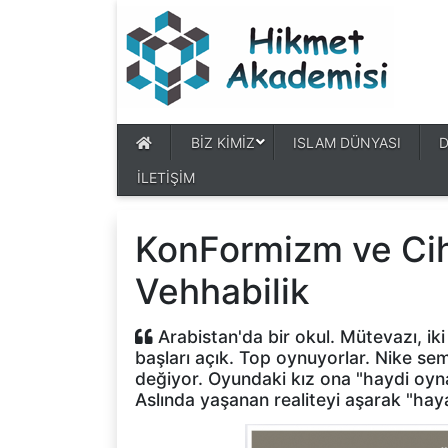
BİZ KİMİZ
ISLAM DÜNYASI
İLETİŞİM
KonFormizm ve Ciha
Vehhabilik
Arabistan'da bir okul. Mütevazı, iki 
başları açık. Top oynuyorlar. Nike se
değiyor. Oyundaki kız ona "haydi oyna
Aslında yaşanan realiteyi aşarak "hay