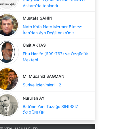
Ankara’da toplandı
Mustafa ŞAHİN
Nato Kafa Nato Mermer Bilmez:
İran’dan Ayrı Değil Anka’mız
Ümit AKTAS
Ebu Hanife (699-767) ve Özgürlük
Mektebi
M. Mücahid SAGMAN
Suriye İzlenimleri – 2
Nurullah AY
Batı'nın Yeni Tuzağı: SINIRSIZ
ÖZGÜRLÜK
YENİ MAKALELER