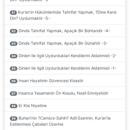
Kur’an’in Hükümlerinde Tahrifat Yapmak, ?Dine Karsi
81
Din? Uydurmaktir -5-
Dinde Tahrifat Yapmak, Apaçik Bir Bühtandir -4-
82
Dinde Tahrifat Yapmak, Apaçik Bir Günahtir -3-
83
Dinleri Ile Ilgili Uydurduklari Kendilerini Aldatmisti -2-
84
Dinleri Ile Ilgili Uydurduklari Kendilerini Aldatmisti -1-
85
Insan Hayatinin Güvencesi Kisastir
86
Insanca Yasamanin Ön Kosulu, Nesil Emniyetidir
87
Er Kisi Niyetine
88
Buhari’nin ?Camiu’s-Sahih? Adli Eserinin, Kur’an’la
89
Esitlenmesi Çabalari Üzerine