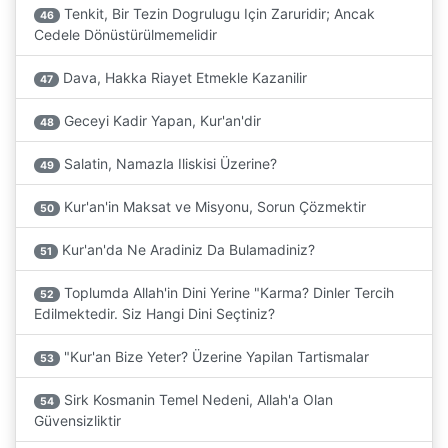
Tenkit, Bir Tezin Dogrulugu Için Zaruridir; Ancak
46
Cedele Dönüstürülmemelidir
Dava, Hakka Riayet Etmekle Kazanilir
47
Geceyi Kadir Yapan, Kur'an'dir
48
Salatin, Namazla Iliskisi Üzerine?
49
Kur'an'in Maksat ve Misyonu, Sorun Çözmektir
50
Kur'an'da Ne Aradiniz Da Bulamadiniz?
51
Toplumda Allah'in Dini Yerine "Karma? Dinler Tercih
52
Edilmektedir. Siz Hangi Dini Seçtiniz?
"Kur'an Bize Yeter? Üzerine Yapilan Tartismalar
53
Sirk Kosmanin Temel Nedeni, Allah'a Olan
54
Güvensizliktir