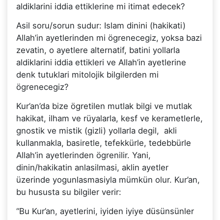
aldiklarini iddia ettiklerine mi itimat edecek?
Asil soru/sorun sudur: Islam dinini (hakikati)
Allah’in ayetlerinden mi ögrenecegiz, yoksa bazi
zevatin, o ayetlere alternatif, batini yollarla
aldiklarini iddia ettikleri ve Allah’in ayetlerine
denk tutuklari mitolojik bilgilerden mi
ögrenecegiz?
Kur’an’da bize ögretilen mutlak bilgi ve mutlak
hakikat, ilham ve rüyalarla, kesf ve kerametlerle,
gnostik ve mistik (gizli) yollarla degil, akli
kullanmakla, basiretle, tefekkürle, tedebbürle
Allah’in ayetlerinden ögrenilir. Yani,
dinin/hakikatin anlasilmasi, aklin ayetler
üzerinde yogunlasmasiyla mümkün olur. Kur’an,
bu hususta su bilgiler verir:
“Bu Kur’an, ayetlerini, iyiden iyiye düsünsünler