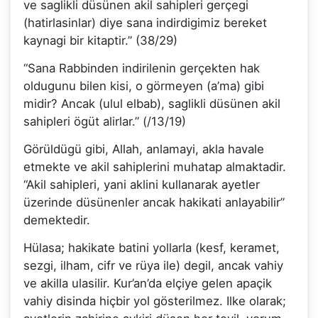
ve saglikli düsünen akil sahipleri gerçegi
(hatirlasinlar) diye sana indirdigimiz bereket
kaynagi bir kitaptir.” (38/29)
“Sana Rabbinden indirilenin gerçekten hak
oldugunu bilen kisi, o görmeyen (a’ma) gibi
midir? Ancak (ulul elbab), saglikli düsünen akil
sahipleri ögüt alirlar.” (/13/19)
Görüldügü gibi, Allah, anlamayi, akla havale
etmekte ve akil sahiplerini muhatap almaktadir.
“Akil sahipleri, yani aklini kullanarak ayetler
üzerinde düsünenler ancak hakikati anlayabilir”
demektedir.
Hülasa; hakikate batini yollarla (kesf, keramet,
sezgi, ilham, cifr ve rüya ile) degil, ancak vahiy
ve akilla ulasilir. Kur’an’da elçiye gelen apaçik
vahiy disinda hiçbir yol gösterilmez. Ilke olarak;