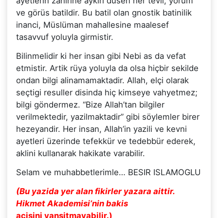
ayetlerin zahirine aykiri düsen her tevil, yorum
ve görüs batildir. Bu batil olan gnostik batinilik
inanci, Müslüman mahallesine maalesef
tasavvuf yoluyla girmistir.
Bilinmelidir ki her insan gibi Nebi as da vefat
etmistir. Artik rüya yoluyla da olsa hiçbir sekilde
ondan bilgi alinamamaktadir. Allah, elçi olarak
seçtigi resuller disinda hiç kimseye vahyetmez;
bilgi göndermez. “Bize Allah’tan bilgiler
verilmektedir, yazilmaktadir” gibi söylemler birer
hezeyandir. Her insan, Allah’in yazili ve kevni
ayetleri üzerinde tefekkür ve tedebbür ederek,
aklini kullanarak hakikate varabilir.
Selam ve muhabbetlerimle… BESIR ISLAMOGLU
(Bu yazida yer alan fikirler yazara aittir.
Hikmet Akademisi’nin bakis
açisini yansitmayabilir.)