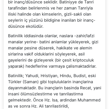
bir inanç/düsünce seklidir. Batiniyye de Tanri
tarafindan belirlenmis ve her zaman Tanriyla
iliski halinde olan kimselerin, gizli-sakli olan
seylerin iç yüzünü bildigine inanilan bir inanç-
düsünce ekolüdür.
Batinilik iddiasinda olanlar, naslara -zahir/lafzi
manalar yerine- batini anlamlar yükleyerek, gizi
manalar pesine düserek, hakikate ve alemin
sirlarina vakif olduklarini söyleyerek, asil
gayelerini de gizleyerek (bir çesit kriptoculuk
yaparak) hedeflerine varmaya çalismaktadirlar.
Batinilik; Yahudi, Hristiyan, Hindu, Budist, eski
Türkler (Saman) gibi topluluklarin inançlarina
dayanmaktadir. Bu inançlarin basinda Recat, yani
insani ölümsüzlestirme ve tanrilastirma
gelmektedir. Önce Hz. Isa, ardindan Muhammed
as ve sonra Hz. Ali tanrilastirildi,