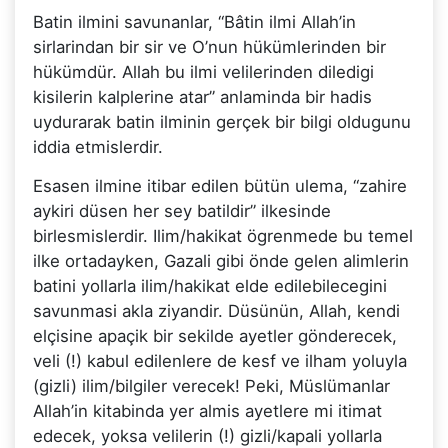
Batin ilmini savunanlar, “Bâtin ilmi Allah’in
sirlarindan bir sir ve O’nun hükümlerinden bir
hükümdür. Allah bu ilmi velilerinden diledigi
kisilerin kalplerine atar” anlaminda bir hadis
uydurarak batin ilminin gerçek bir bilgi oldugunu
iddia etmislerdir.
Esasen ilmine itibar edilen bütün ulema, “zahire
aykiri düsen her sey batildir” ilkesinde
birlesmislerdir. Ilim/hakikat ögrenmede bu temel
ilke ortadayken, Gazali gibi önde gelen alimlerin
batini yollarla ilim/hakikat elde edilebilecegini
savunmasi akla ziyandir. Düsünün, Allah, kendi
elçisine apaçik bir sekilde ayetler gönderecek,
veli (!) kabul edilenlere de kesf ve ilham yoluyla
(gizli) ilim/bilgiler verecek! Peki, Müslümanlar
Allah’in kitabinda yer almis ayetlere mi itimat
edecek, yoksa velilerin (!) gizli/kapali yollarla