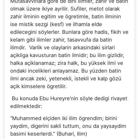
Mutasavviflara göre de dini ilimler, zahir ve batin
olmak üzere ikiye ayrilir. Sufiler, metot olarak
zahir ilminin egitim ve ögretimle, batin ilminin
ise mistik sezgi (kesf) ve ilhamla elde
edilecegini söylerler. Bunlara göre hadis, fikih ve
kelam gibi ilimler zahir, tasavvufa da batin
ilimdir. Varlik ve olaylarin arkasindaki sirlari
açikliga kavusturan batin ilmidir; bu ilim gizlidir,
halka açiklanamaz; zira halk, bu yüksek ilmi ve
ondaki incelikleri anlayamaz. Bu yüzden batin
ilmi ancak zeki, yetenekli, istekli ve kalp gözü
açik kimselere ögretilir.
Bu konuda Ebu Hureyre’nin söyle dedigi rivayet
edilmektedir:
“Muhammed elçiden iki ilim ögrendim; birini
yaydim, digerini sakli tuttum, onu da yaysaydim
basimi keserlerdi.” (Buhari, Ilim)