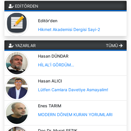
EDİTÖRDEN
Editör'den
Hikmet Akademisi Dergisi Sayi-2
YAZARLAR
TÜMÜ
Hasan DÜNDAR
HİLAL’İ GÖRDÜM…
Hasan ALICI
Lütfen Camlara Davetiye Asmayalim!
Enes TARIM
MODERN DÖNEM KURAN YORUMLARI
Doç.Dr. Murat SEZIK