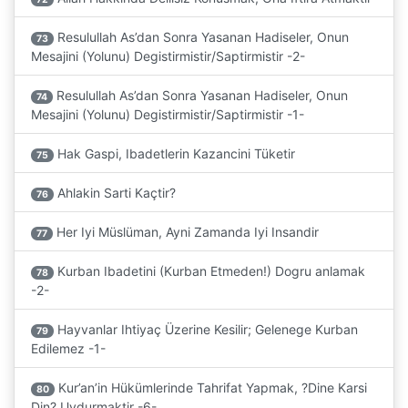
Resulullah As’dan Sonra Yasanan Hadiseler, Onun
73
Mesajini (Yolunu) Degistirmistir/Saptirmistir -2-
Resulullah As’dan Sonra Yasanan Hadiseler, Onun
74
Mesajini (Yolunu) Degistirmistir/Saptirmistir -1-
Hak Gaspi, Ibadetlerin Kazancini Tüketir
75
Ahlakin Sarti Kaçtir?
76
Her Iyi Müslüman, Ayni Zamanda Iyi Insandir
77
Kurban Ibadetini (Kurban Etmeden!) Dogru anlamak
78
-2-
Hayvanlar Ihtiyaç Üzerine Kesilir; Gelenege Kurban
79
Edilemez -1-
Kur’an’in Hükümlerinde Tahrifat Yapmak, ?Dine Karsi
80
Din? Uydurmaktir -6-