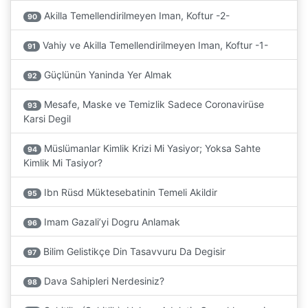
Akilla Temellendirilmeyen Iman, Koftur -2-
90
Vahiy ve Akilla Temellendirilmeyen Iman, Koftur -1-
91
Güçlünün Yaninda Yer Almak
92
Mesafe, Maske ve Temizlik Sadece Coronavirüse
93
Karsi Degil
Müslümanlar Kimlik Krizi Mi Yasiyor; Yoksa Sahte
94
Kimlik Mi Tasiyor?
Ibn Rüsd Müktesebatinin Temeli Akildir
95
Imam Gazali’yi Dogru Anlamak
96
Bilim Gelistikçe Din Tasavvuru Da Degisir
97
Dava Sahipleri Nerdesiniz?
98