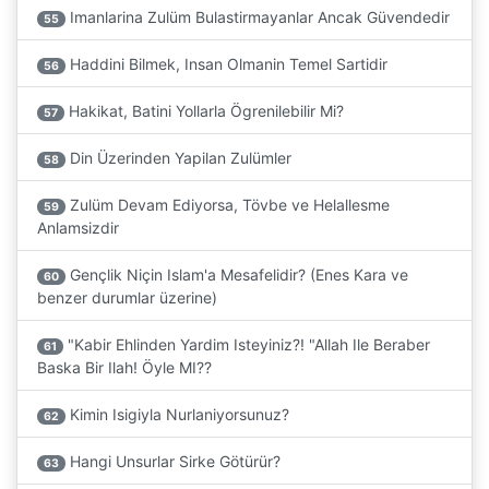
Imanlarina Zulüm Bulastirmayanlar Ancak Güvendedir
55
Haddini Bilmek, Insan Olmanin Temel Sartidir
56
Hakikat, Batini Yollarla Ögrenilebilir Mi?
57
Din Üzerinden Yapilan Zulümler
58
Zulüm Devam Ediyorsa, Tövbe ve Helallesme
59
Anlamsizdir
Gençlik Niçin Islam'a Mesafelidir? (Enes Kara ve
60
benzer durumlar üzerine)
"Kabir Ehlinden Yardim Isteyiniz?! "Allah Ile Beraber
61
Baska Bir Ilah! Öyle MI??
Kimin Isigiyla Nurlaniyorsunuz?
62
Hangi Unsurlar Sirke Götürür?
63