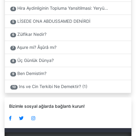
Hira Aydinliginin Topluma Yansitilmasi: Yeryü...
4
LİSEDE ONA ABDUSSAMED DENİRDİ
5
Zülfikar Nedir?
6
Aşure mi? Âşûrâ mı?
7
Üç Günlük Dünya?
8
Ben Demistim?
9
Ins ve Cin Terkibi Ne Demektir? (1)
10
Bizimle sosyal ağlarda bağlantı kurun!