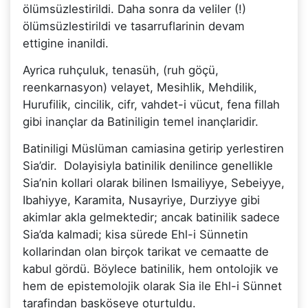
ölümsüzlestirildi. Daha sonra da veliler (!)
ölümsüzlestirildi ve tasarruflarinin devam
ettigine inanildi.
Ayrica ruhçuluk, tenasüh, (ruh göçü,
reenkarnasyon) velayet, Mesihlik, Mehdilik,
Hurufilik, cincilik, cifr, vahdet-i vücut, fena fillah
gibi inançlar da Batiniligin temel inançlaridir.
Batiniligi Müslüman camiasina getirip yerlestiren
Sia’dir. Dolayisiyla batinilik denilince genellikle
Sia’nin kollari olarak bilinen Ismailiyye, Sebeiyye,
Ibahiyye, Karamita, Nusayriye, Durziyye gibi
akimlar akla gelmektedir; ancak batinilik sadece
Sia’da kalmadi; kisa sürede Ehl-i Sünnetin
kollarindan olan birçok tarikat ve cemaatte de
kabul gördü. Böylece batinilik, hem ontolojik ve
hem de epistemolojik olarak Sia ile Ehl-i Sünnet
tarafindan basköseye oturtuldu.