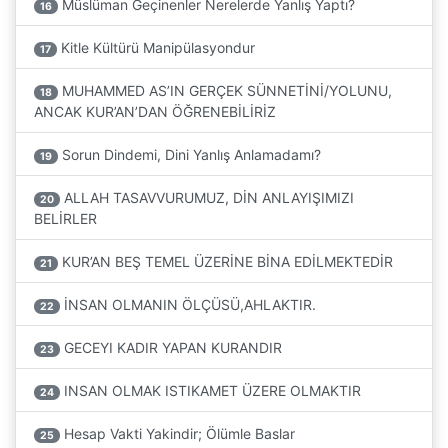
Müslüman Geçinenler Nerelerde Yanlış Yaptı?
16
Kitle Kültürü Manipülasyondur
17
MUHAMMED AS’IN GERÇEK SÜNNETİNİ/YOLUNU,
18
ANCAK KUR’AN’DAN ÖĞRENEBİLİRİZ
Sorun Dindemi, Dini Yanlış Anlamadamı?
19
ALLAH TASAVVURUMUZ, DİN ANLAYIŞIMIZI
20
BELİRLER
KUR’AN BEŞ TEMEL ÜZERİNE BİNA EDİLMEKTEDİR
21
İNSAN OLMANIN ÖLÇÜSÜ,AHLAKTIR.
22
GECEYI KADIR YAPAN KURANDIR
23
INSAN OLMAK ISTIKAMET ÜZERE OLMAKTIR
24
Hesap Vakti Yakindir; Ölümle Baslar
25