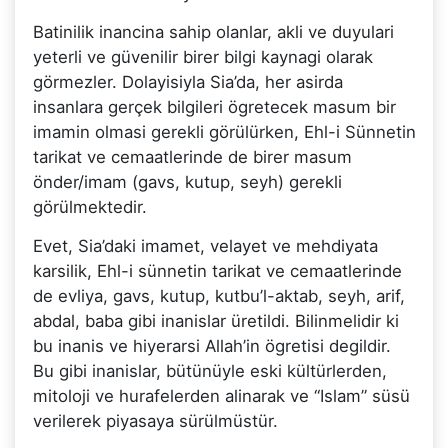
Batinilik inancina sahip olanlar, akli ve duyulari
yeterli ve güvenilir birer bilgi kaynagi olarak
görmezler. Dolayisiyla Sia’da, her asirda
insanlara gerçek bilgileri ögretecek masum bir
imamin olmasi gerekli görülürken, Ehl-i Sünnetin
tarikat ve cemaatlerinde de birer masum
önder/imam (gavs, kutup, seyh) gerekli
görülmektedir.
Evet, Sia’daki imamet, velayet ve mehdiyata
karsilik, Ehl-i sünnetin tarikat ve cemaatlerinde
de evliya, gavs, kutup, kutbu’l-aktab, seyh, arif,
abdal, baba gibi inanislar üretildi. Bilinmelidir ki
bu inanis ve hiyerarsi Allah’in ögretisi degildir.
Bu gibi inanislar, bütünüyle eski kültürlerden,
mitoloji ve hurafelerden alinarak ve “Islam” süsü
verilerek piyasaya sürülmüstür.