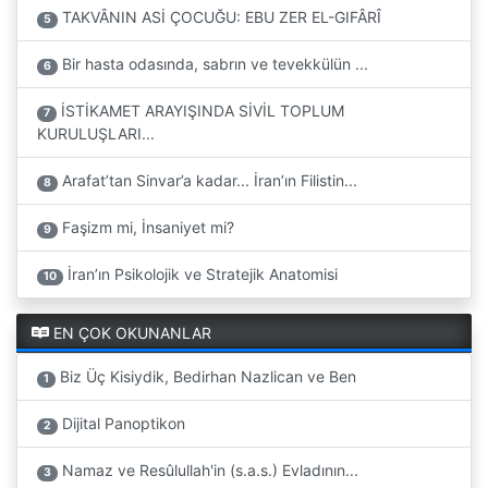
TAKVÂNIN ASİ ÇOCUĞU: EBU ZER EL-GIFÂRÎ
5
Bir hasta odasında, sabrın ve tevekkülün ...
6
İSTİKAMET ARAYIŞINDA SİVİL TOPLUM
7
KURULUŞLARI...
Arafat’tan Sinvar’a kadar... İran’ın Filistin...
8
Faşizm mi, İnsaniyet mi?
9
İran’ın Psikolojik ve Stratejik Anatomisi
10
EN ÇOK OKUNANLAR
Biz Üç Kisiydik, Bedirhan Nazlican ve Ben
1
Dijital Panoptikon
2
Namaz ve Resûlullah'in (s.a.s.) Evladının...
3