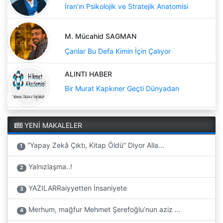
İran’ın Psikolojik ve Stratejik Anatomisi
M. Mücahid SAGMAN
Çanlar Bu Defa Kimin İçin Çalıyor
ALINTI HABER
Bir Murat Kapkıner Geçti Dünyadan
YENİ MAKALELER
“Yapay Zekâ Çıktı, Kitap Öldü” Diyor Alla...
1
Yalnızlaşma..!
2
YAZILARRaiyyetten İnsaniyete
3
Merhum, mağfur Mehmet Şerefoğlu’nun aziz ...
4