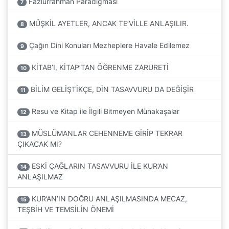
Fazlurrahman Paradigması
7
MÜŞKİL AYETLER, ANCAK TE’VİLLE ANLAŞILIR.
8
Çağın Dini Konuları Mezheplere Havale Edilemez
9
KİTAB’I, KİTAP’TAN ÖĞRENME ZARURETİ
10
BİLİM GELİŞTİKÇE, DİN TASAVVURU DA DEĞİŞİR
11
Resu ve Kitap ile İlgili Bitmeyen Münakaşalar
12
MÜSLÜMANLAR CEHENNEME GİRİP TEKRAR
13
ÇIKACAK MI?
ESKİ ÇAĞLARIN TASAVVURU İLE KUR’AN
14
ANLAŞILMAZ
KUR’AN’IN DOĞRU ANLAŞILMASINDA MECAZ,
15
TEŞBİH VE TEMSİLİN ÖNEMİ