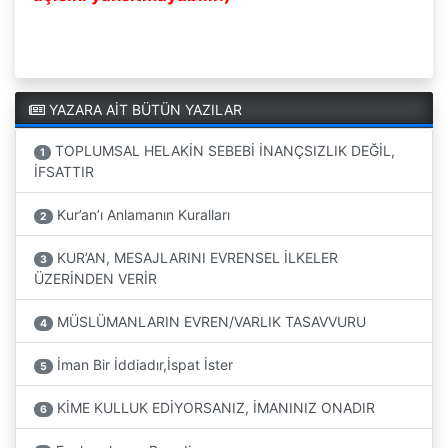
YAZARA AİT BÜTÜN YAZILAR
TOPLUMSAL HELAKİN SEBEBİ İNANÇSIZLIK DEĞİL,
1
İFSATTIR
Kur’an’ı Anlamanın Kuralları
2
KUR’AN, MESAJLARINI EVRENSEL İLKELER
3
ÜZERİNDEN VERİR
MÜSLÜMANLARIN EVREN/VARLIK TASAVVURU
4
İman Bir İddiadır,İspat İster
5
KİME KULLUK EDİYORSANIZ, İMANINIZ ONADIR
6