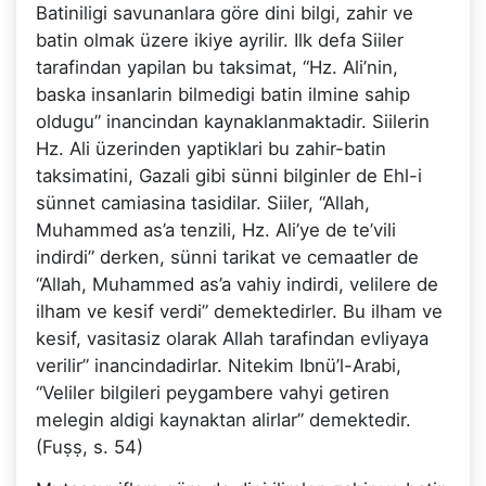
Batiniligi savunanlara göre dini bilgi, zahir ve
batin olmak üzere ikiye ayrilir. Ilk defa Siiler
tarafindan yapilan bu taksimat, “Hz. Ali’nin,
baska insanlarin bilmedigi batin ilmine sahip
oldugu” inancindan kaynaklanmaktadir. Siilerin
Hz. Ali üzerinden yaptiklari bu zahir-batin
taksimatini, Gazali gibi sünni bilginler de Ehl-i
sünnet camiasina tasidilar. Siiler, “Allah,
Muhammed as’a tenzili, Hz. Ali’ye de te’vili
indirdi” derken, sünni tarikat ve cemaatler de
“Allah, Muhammed as’a vahiy indirdi, velilere de
ilham ve kesif verdi” demektedirler. Bu ilham ve
kesif, vasitasiz olarak Allah tarafindan evliyaya
verilir” inancindadirlar. Nitekim Ibnü’l-Arabi,
“Veliler bilgileri peygambere vahyi getiren
melegin aldigi kaynaktan alirlar” demektedir.
(Fuṣṣ, s. 54)