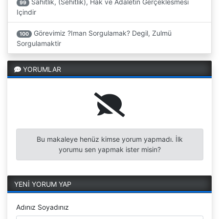
Sahitlik, (Sehitlik), Hak ve Adaletin Gerçeklesmesi
99
Içindir
Görevimiz ?Iman Sorgulamak? Degil, Zulmü
100
Sorgulamaktir
YORUMLAR
Bu makaleye henüz kimse yorum yapmadı. İlk
yorumu sen yapmak ister misin?
YENİ YORUM YAP
Adınız Soyadınız