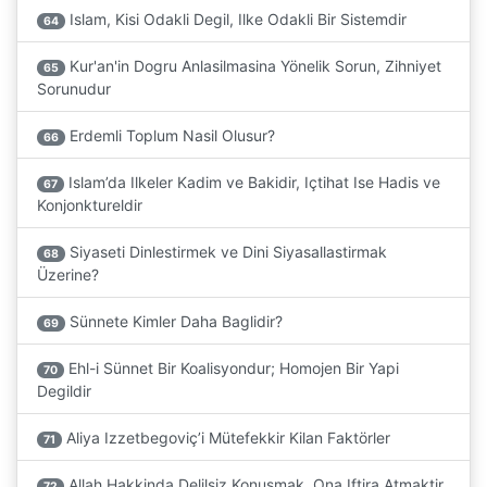
Islam, Kisi Odakli Degil, Ilke Odakli Bir Sistemdir
64
Kur'an'in Dogru Anlasilmasina Yönelik Sorun, Zihniyet
65
Sorunudur
Erdemli Toplum Nasil Olusur?
66
Islam’da Ilkeler Kadim ve Bakidir, Içtihat Ise Hadis ve
67
Konjonktureldir
Siyaseti Dinlestirmek ve Dini Siyasallastirmak
68
Üzerine?
Sünnete Kimler Daha Baglidir?
69
Ehl-i Sünnet Bir Koalisyondur; Homojen Bir Yapi
70
Degildir
Aliya Izzetbegoviç’i Mütefekkir Kilan Faktörler
71
Allah Hakkinda Delilsiz Konusmak, Ona Iftira Atmaktir
72