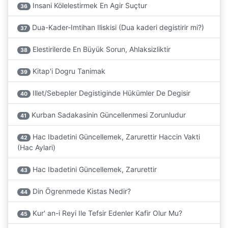
Insani Kölelestirmek En Agir Suçtur
36
Dua-Kader-Imtihan Iliskisi (Dua kaderi degistirir mi?)
37
Elestirilerde En Büyük Sorun, Ahlaksizliktir
38
Kitap'i Dogru Tanimak
39
Illet/Sebepler Degistiginde Hükümler De Degisir
40
Kurban Sadakasinin Güncellenmesi Zorunludur
41
Hac Ibadetini Güncellemek, Zarurettir Haccin Vakti
42
(Hac Aylari)
Hac Ibadetini Güncellemek, Zarurettir
43
Din Ögrenmede Kistas Nedir?
44
Kur' an-i Reyi Ile Tefsir Edenler Kafir Olur Mu?
45