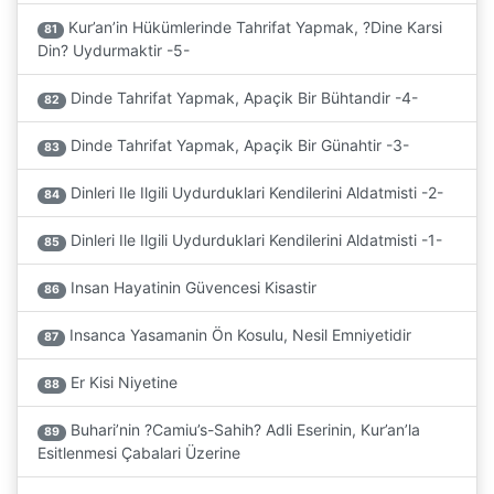
Kur’an’in Hükümlerinde Tahrifat Yapmak, ?Dine Karsi
81
Din? Uydurmaktir -5-
Dinde Tahrifat Yapmak, Apaçik Bir Bühtandir -4-
82
Dinde Tahrifat Yapmak, Apaçik Bir Günahtir -3-
83
Dinleri Ile Ilgili Uydurduklari Kendilerini Aldatmisti -2-
84
Dinleri Ile Ilgili Uydurduklari Kendilerini Aldatmisti -1-
85
Insan Hayatinin Güvencesi Kisastir
86
Insanca Yasamanin Ön Kosulu, Nesil Emniyetidir
87
Er Kisi Niyetine
88
Buhari’nin ?Camiu’s-Sahih? Adli Eserinin, Kur’an’la
89
Esitlenmesi Çabalari Üzerine