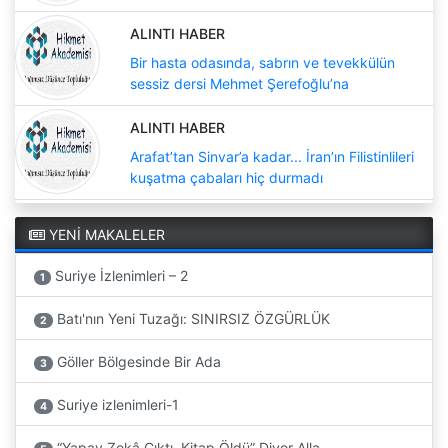
ALINTI HABER
Bir hasta odasında, sabrın ve tevekkülün
sessiz dersi Mehmet Şerefoğlu’na
ALINTI HABER
Arafat’tan Sinvar’a kadar... İran’ın Filistinlileri
kuşatma çabaları hiç durmadı
YENİ MAKALELER
Suriye İzlenimleri – 2
1
Batı'nın Yeni Tuzağı: SINIRSIZ ÖZGÜRLÜK
2
Göller Bölgesinde Bir Ada
3
Suriye izlenimleri-1
4
“Yapay Zekâ Çıktı, Kitap Öldü” Diyor Alla...