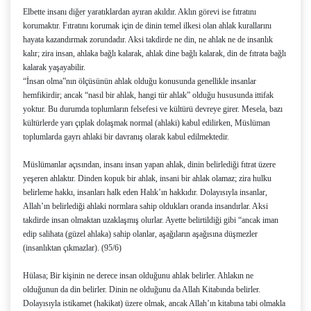
Elbette insanı diğer yaratıklardan ayıran akıldır. Aklın görevi ise fıtratını
korumaktır. Fıtratını korumak için de dinin temel ilkesi olan ahlak kurallarını
hayata kazandırmak zorundadır. Aksi takdirde ne din, ne ahlak ne de insanlık
kalır; zira insan, ahlaka bağlı kalarak, ahlak dine bağlı kalarak, din de fıtrata bağlı
kalarak yaşayabilir.
“İnsan olma”nın ölçüsünün ahlak olduğu konusunda genellikle insanlar
hemfikirdir; ancak “nasıl bir ahlak, hangi tür ahlak” olduğu hususunda ittifak
yoktur. Bu durumda toplumların felsefesi ve kültürü devreye girer. Mesela, bazı
kültürlerde yarı çıplak dolaşmak normal (ahlaki) kabul edilirken, Müslüman
toplumlarda gayrı ahlaki bir davranış olarak kabul edilmektedir.
Müslümanlar açısından, insanı insan yapan ahlak, dinin belirlediği fıtrat üzere
yeşeren ahlaktır. Dinden kopuk bir ahlak, insani bir ahlak olamaz; zira hulku
belirleme hakkı, insanları halk eden Halık’ın hakkıdır. Dolayısıyla insanlar,
Allah’ın belirlediği ahlaki normlara sahip oldukları oranda insandırlar. Aksi
takdirde insan olmaktan uzaklaşmış olurlar. Ayette belirtildiği gibi “ancak iman
edip salihata (güzel ahlaka) sahip olanlar, aşağıların aşağısına düşmezler
(insanlıktan çıkmazlar). (95/6)
Hülasa; Bir kişinin ne derece insan olduğunu ahlak belirler. Ahlakın ne
olduğunun da din belirler. Dinin ne olduğunu da Allah Kitabında belirler.
Dolayısıyla istikamet (hakikat) üzere olmak, ancak Allah’ın kitabına tabi olmakla