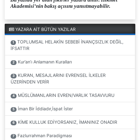
Akademisi’nin bakış açısını yansıtmayabilir.
YAZARA AİT BÜTÜN YAZILAR
TOPLUMSAL HELAKİN SEBEBİ İNANÇSIZLIK DEĞİL,
1
İFSATTIR
Kur’an’ı Anlamanın Kuralları
2
KUR’AN, MESAJLARINI EVRENSEL İLKELER
3
ÜZERİNDEN VERİR
MÜSLÜMANLARIN EVREN/VARLIK TASAVVURU
4
İman Bir İddiadır,İspat İster
5
KİME KULLUK EDİYORSANIZ, İMANINIZ ONADIR
6
Fazlurrahman Paradigması
7