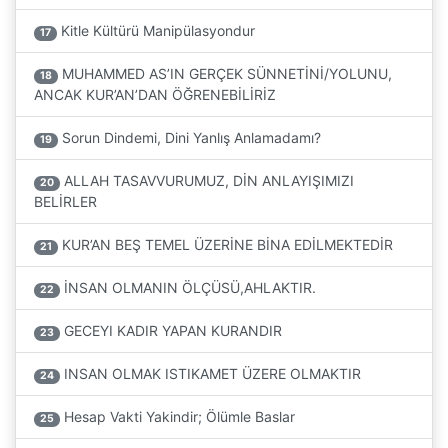
Kitle Kültürü Manipülasyondur
17
MUHAMMED AS’IN GERÇEK SÜNNETİNİ/YOLUNU,
18
ANCAK KUR’AN’DAN ÖĞRENEBİLİRİZ
Sorun Dindemi, Dini Yanlış Anlamadamı?
19
ALLAH TASAVVURUMUZ, DİN ANLAYIŞIMIZI
20
BELİRLER
KUR’AN BEŞ TEMEL ÜZERİNE BİNA EDİLMEKTEDİR
21
İNSAN OLMANIN ÖLÇÜSÜ,AHLAKTIR.
22
GECEYI KADIR YAPAN KURANDIR
23
INSAN OLMAK ISTIKAMET ÜZERE OLMAKTIR
24
Hesap Vakti Yakindir; Ölümle Baslar
25