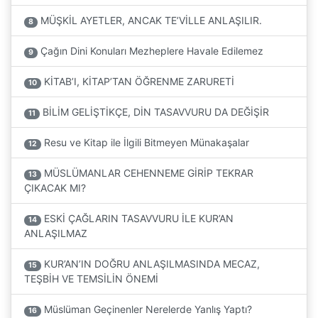
MÜŞKİL AYETLER, ANCAK TE’VİLLE ANLAŞILIR.
8
Çağın Dini Konuları Mezheplere Havale Edilemez
9
KİTAB’I, KİTAP’TAN ÖĞRENME ZARURETİ
10
BİLİM GELİŞTİKÇE, DİN TASAVVURU DA DEĞİŞİR
11
Resu ve Kitap ile İlgili Bitmeyen Münakaşalar
12
MÜSLÜMANLAR CEHENNEME GİRİP TEKRAR
13
ÇIKACAK MI?
ESKİ ÇAĞLARIN TASAVVURU İLE KUR’AN
14
ANLAŞILMAZ
KUR’AN’IN DOĞRU ANLAŞILMASINDA MECAZ,
15
TEŞBİH VE TEMSİLİN ÖNEMİ
Müslüman Geçinenler Nerelerde Yanlış Yaptı?
16