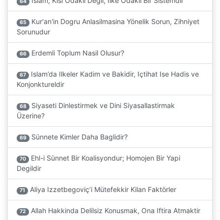
Islam, Kisi Odakli Degil, Ilke Odakli Bir Sistemdir
64
Kur'an'in Dogru Anlasilmasina Yönelik Sorun, Zihniyet
65
Sorunudur
Erdemli Toplum Nasil Olusur?
66
Islam’da Ilkeler Kadim ve Bakidir, Içtihat Ise Hadis ve
67
Konjonktureldir
Siyaseti Dinlestirmek ve Dini Siyasallastirmak
68
Üzerine?
Sünnete Kimler Daha Baglidir?
69
Ehl-i Sünnet Bir Koalisyondur; Homojen Bir Yapi
70
Degildir
Aliya Izzetbegoviç’i Mütefekkir Kilan Faktörler
71
Allah Hakkinda Delilsiz Konusmak, Ona Iftira Atmaktir
72