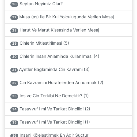
Seytan Neyimiz Olur?
26
Musa (as) Ile Bir Kul Yolculugunda Verilen Mesaj
27
Harut Ve Marut Kissasinda Verilen Mesaj
28
Cinlerin Mitlestirilmesi (5)
29
Cinlerin Insan Anlaminda Kullanilmasi (4)
30
Ayetler Baglaminda Cin Kavrami (3)
31
Cin Kavramini Hurafelerden Arindirmak (2)
32
Ins ve Cin Terkibi Ne Demektir? (1)
33
Tasavvuf Ilmi Ve Tarikat Dinciligi (2)
34
Tasavvuf Ilmi Ve Tarikat Dinciligi (1)
35
Insani Kölelestirmek En Agir Suçtur
36