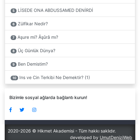
LİSEDE ONA ABDUSSAMED DENİRDİ
5
Zülfikar Nedir?
6
Aşure mi? Âşûrâ mı?
7
Üç Günlük Dünya?
8
Ben Demistim?
9
Ins ve Cin Terkibi Ne Demektir? (1)
10
Bizimle sosyal ağlarda bağlantı kurun!
2020-2026 © Hikmet Akademisi - Tüm hakkı saklıdır.
developed by
UmutDeniziWeb