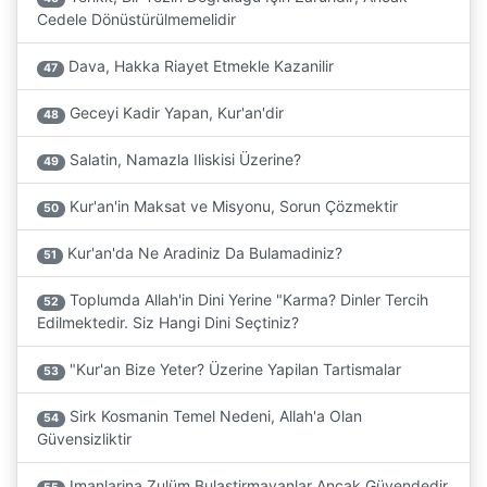
Cedele Dönüstürülmemelidir
Dava, Hakka Riayet Etmekle Kazanilir
47
Geceyi Kadir Yapan, Kur'an'dir
48
Salatin, Namazla Iliskisi Üzerine?
49
Kur'an'in Maksat ve Misyonu, Sorun Çözmektir
50
Kur'an'da Ne Aradiniz Da Bulamadiniz?
51
Toplumda Allah'in Dini Yerine "Karma? Dinler Tercih
52
Edilmektedir. Siz Hangi Dini Seçtiniz?
"Kur'an Bize Yeter? Üzerine Yapilan Tartismalar
53
Sirk Kosmanin Temel Nedeni, Allah'a Olan
54
Güvensizliktir
Imanlarina Zulüm Bulastirmayanlar Ancak Güvendedir