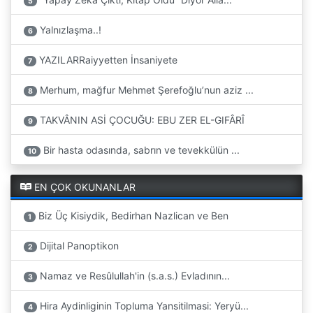
5
Yalnızlaşma..!
6
YAZILARRaiyyetten İnsaniyete
7
Merhum, mağfur Mehmet Şerefoğlu’nun aziz ...
8
TAKVÂNIN ASİ ÇOCUĞU: EBU ZER EL-GIFÂRÎ
9
Bir hasta odasında, sabrın ve tevekkülün ...
10
EN ÇOK OKUNANLAR
Biz Üç Kisiydik, Bedirhan Nazlican ve Ben
1
Dijital Panoptikon
2
Namaz ve Resûlullah'in (s.a.s.) Evladının...
3
Hira Aydinliginin Topluma Yansitilmasi: Yeryü...
4