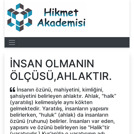
İNSAN OLMANIN
ÖLÇÜSÜ,AHLAKTIR.
İnsanın özünü, mahiyetini, kimliğini,
şahsiyetini belirleyen ahlaktır. Ahlak, "halk”
(yaratılış) kelimesiyle aynı kökten
gelmektedir. Yaratılış, insanların yapısını
belirlerken, "huluk” (ahlak) da insanların
özünü (ruhunu) belirler. İnsanları var eden,
yapısını ve özünü belirleyen ise "Halik”tir
(yaratıcıdır.) Kur’an’da o yaratıcının adı,