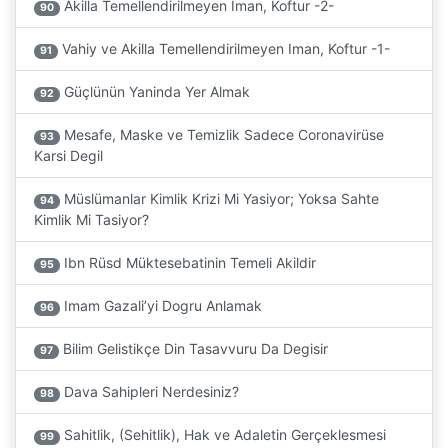
Akilla Temellendirilmeyen Iman, Koftur -2-
90
Vahiy ve Akilla Temellendirilmeyen Iman, Koftur -1-
91
Güçlünün Yaninda Yer Almak
92
Mesafe, Maske ve Temizlik Sadece Coronavirüse
93
Karsi Degil
Müslümanlar Kimlik Krizi Mi Yasiyor; Yoksa Sahte
94
Kimlik Mi Tasiyor?
Ibn Rüsd Müktesebatinin Temeli Akildir
95
Imam Gazali’yi Dogru Anlamak
96
Bilim Gelistikçe Din Tasavvuru Da Degisir
97
Dava Sahipleri Nerdesiniz?
98
Sahitlik, (Sehitlik), Hak ve Adaletin Gerçeklesmesi
99