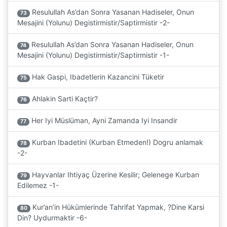
Resulullah As’dan Sonra Yasanan Hadiseler, Onun
73
Mesajini (Yolunu) Degistirmistir/Saptirmistir -2-
Resulullah As’dan Sonra Yasanan Hadiseler, Onun
74
Mesajini (Yolunu) Degistirmistir/Saptirmistir -1-
Hak Gaspi, Ibadetlerin Kazancini Tüketir
75
Ahlakin Sarti Kaçtir?
76
Her Iyi Müslüman, Ayni Zamanda Iyi Insandir
77
Kurban Ibadetini (Kurban Etmeden!) Dogru anlamak
78
-2-
Hayvanlar Ihtiyaç Üzerine Kesilir; Gelenege Kurban
79
Edilemez -1-
Kur’an’in Hükümlerinde Tahrifat Yapmak, ?Dine Karsi
80
Din? Uydurmaktir -6-