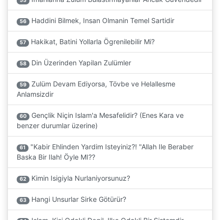
55
Haddini Bilmek, Insan Olmanin Temel Sartidir
56
Hakikat, Batini Yollarla Ögrenilebilir Mi?
57
Din Üzerinden Yapilan Zulümler
58
Zulüm Devam Ediyorsa, Tövbe ve Helallesme
59
Anlamsizdir
Gençlik Niçin Islam'a Mesafelidir? (Enes Kara ve
60
benzer durumlar üzerine)
"Kabir Ehlinden Yardim Isteyiniz?! "Allah Ile Beraber
61
Baska Bir Ilah! Öyle MI??
Kimin Isigiyla Nurlaniyorsunuz?
62
Hangi Unsurlar Sirke Götürür?
63