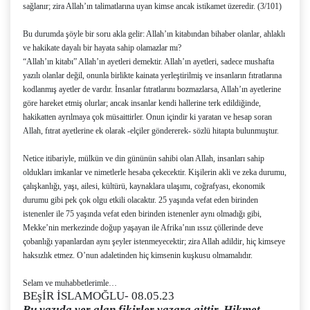
sağlanır; zira Allah’ın talimatlarına uyan kimse ancak istikamet üzeredir. (3/101)
Bu durumda şöyle bir soru akla gelir: Allah’ın kitabından bihaber olanlar, ahlaklı
ve hakikate dayalı bir hayata sahip olamazlar mı?
“Allah’ın kitabı” Allah’ın ayetleri demektir. Allah’ın ayetleri, sadece mushafta
yazılı olanlar değil, onunla birlikte kainata yerleştirilmiş ve insanların fıtratlarına
kodlanmış ayetler de vardır. İnsanlar fıtratlarını bozmazlarsa, Allah’ın ayetlerine
göre hareket etmiş olurlar; ancak insanlar kendi hallerine terk edildiğinde,
hakikatten ayrılmaya çok müsaittirler. Onun içindir ki yaratan ve hesap soran
Allah, fıtrat ayetlerine ek olarak -elçiler göndererek- sözlü hitapta bulunmuştur.
Netice itibariyle, mülkün ve din gününün sahibi olan Allah, insanları sahip
oldukları imkanlar ve nimetlerle hesaba çekecektir. Kişilerin akli ve zeka durumu,
çalışkanlığı, yaşı, ailesi, kültürü, kaynaklara ulaşımı, coğrafyası, ekonomik
durumu gibi pek çok olgu etkili olacaktır. 25 yaşında vefat eden birinden
istenenler ile 75 yaşında vefat eden birinden istenenler aynı olmadığı gibi,
Mekke’nin merkezinde doğup yaşayan ile Afrika’nın ıssız çöllerinde deve
çobanlığı yapanlardan aynı şeyler istenmeyecektir; zira Allah adildir, hiç kimseye
haksızlık etmez. O’nun adaletinden hiç kimsenin kuşkusu olmamalıdır.
Selam ve muhabbetlerimle…
BEşİR İSLAMOĞLU- 08.05.23
Bu yazıda yer alan fikirler yazara aittir. Hikmet