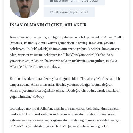
Eklenme Tarihi : 12.05.2023
Okunma Sayısı : 2021
İNSAN OLMANIN ÖLÇÜSÜ, AHLAKTIR
İnsanın özünü, mahiyetini, kimliğini, şahsiyetini belirleyen ahlaktır. Ahlak, “halk”
(yaratılış) kelimesiyle aynı kökten gelmektedir. Yaratılış, insanların yapısını
belirlerken, “huluk” (ahlak) da insanların özünü (ruhunu) belirler. İnsanları var
eden, yapısını ve özünü belirleyen ise “Halik”tir (yaratıcıdır.) Kur’an’da o
yaratıcının adı, Allah’tır. Dolayısıyla ahlakın mahiyetini konuşurken, mutlaka
Allah ile ilişkilendirmek zorundayız.
Kur’an, insanların fıtrat üzere yaratıldığını bildirir. “O halde yüzünü, Allah’ı bir
tanıyarak dine, Allah’ın insanları üzerine yaratmış olduğu fıtratına doğrult.
Allah’ın yaratmasında değişiklik olmaz. Dosdoğru din budur; ancak insanların
çoğu bilmezler.” (30/30)
Görüldüğü gibi fıtrat, Allah’ın, insanların selameti için belirlediği dinin/ahlakın
merkezidir. Dinin maksadı, insan fıtratını korumaktır. Fıtratı korumak, insan
kalmayı ve insanca yaşamayı sağlamaktır. Fıtrata uygun insanca kalabilmek için
de “halk”tan (yaratılıştan) gelen “huluk”a (ahlaka) sahip olmak gerekir.