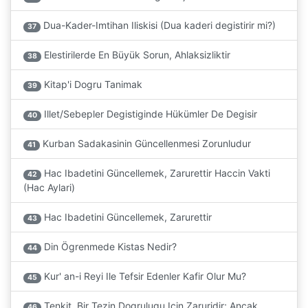
Dua-Kader-Imtihan Iliskisi (Dua kaderi degistirir mi?)
37
Elestirilerde En Büyük Sorun, Ahlaksizliktir
38
Kitap'i Dogru Tanimak
39
Illet/Sebepler Degistiginde Hükümler De Degisir
40
Kurban Sadakasinin Güncellenmesi Zorunludur
41
Hac Ibadetini Güncellemek, Zarurettir Haccin Vakti
42
(Hac Aylari)
Hac Ibadetini Güncellemek, Zarurettir
43
Din Ögrenmede Kistas Nedir?
44
Kur' an-i Reyi Ile Tefsir Edenler Kafir Olur Mu?
45
Tenkit, Bir Tezin Dogrulugu Için Zaruridir; Ancak
46