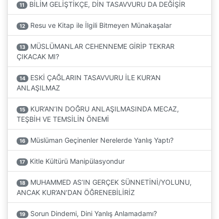
BİLİM GELİŞTİKÇE, DİN TASAVVURU DA DEĞİŞİR
11
Resu ve Kitap ile İlgili Bitmeyen Münakaşalar
12
MÜSLÜMANLAR CEHENNEME GİRİP TEKRAR
13
ÇIKACAK MI?
ESKİ ÇAĞLARIN TASAVVURU İLE KUR’AN
14
ANLAŞILMAZ
KUR’AN’IN DOĞRU ANLAŞILMASINDA MECAZ,
15
TEŞBİH VE TEMSİLİN ÖNEMİ
Müslüman Geçinenler Nerelerde Yanlış Yaptı?
16
Kitle Kültürü Manipülasyondur
17
MUHAMMED AS’IN GERÇEK SÜNNETİNİ/YOLUNU,
18
ANCAK KUR’AN’DAN ÖĞRENEBİLİRİZ
Sorun Dindemi, Dini Yanlış Anlamadamı?
19