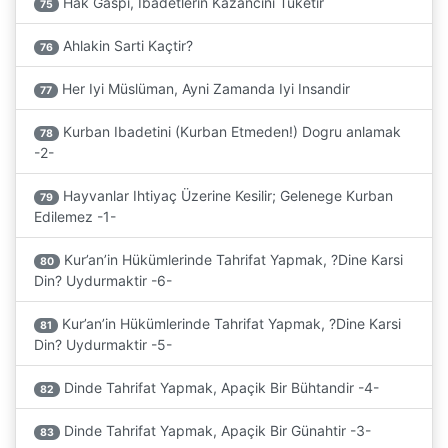
Hak Gaspi, Ibadetlerin Kazancini Tüketir
75
Ahlakin Sarti Kaçtir?
76
Her Iyi Müslüman, Ayni Zamanda Iyi Insandir
77
Kurban Ibadetini (Kurban Etmeden!) Dogru anlamak
78
-2-
Hayvanlar Ihtiyaç Üzerine Kesilir; Gelenege Kurban
79
Edilemez -1-
Kur’an’in Hükümlerinde Tahrifat Yapmak, ?Dine Karsi
80
Din? Uydurmaktir -6-
Kur’an’in Hükümlerinde Tahrifat Yapmak, ?Dine Karsi
81
Din? Uydurmaktir -5-
Dinde Tahrifat Yapmak, Apaçik Bir Bühtandir -4-
82
Dinde Tahrifat Yapmak, Apaçik Bir Günahtir -3-
83