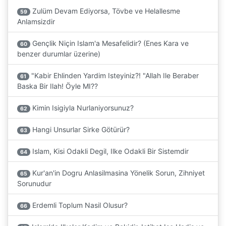
Zulüm Devam Ediyorsa, Tövbe ve Helallesme
59
Anlamsizdir
Gençlik Niçin Islam'a Mesafelidir? (Enes Kara ve
60
benzer durumlar üzerine)
"Kabir Ehlinden Yardim Isteyiniz?! "Allah Ile Beraber
61
Baska Bir Ilah! Öyle MI??
Kimin Isigiyla Nurlaniyorsunuz?
62
Hangi Unsurlar Sirke Götürür?
63
Islam, Kisi Odakli Degil, Ilke Odakli Bir Sistemdir
64
Kur'an'in Dogru Anlasilmasina Yönelik Sorun, Zihniyet
65
Sorunudur
Erdemli Toplum Nasil Olusur?
66