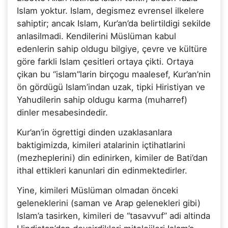
Islam yoktur. Islam, degismez evrensel ilkelere
sahiptir; ancak Islam, Kur’an’da belirtildigi sekilde
anlasilmadi. Kendilerini Müslüman kabul
edenlerin sahip oldugu bilgiye, çevre ve kültüre
göre farkli Islam çesitleri ortaya çikti. Ortaya
çikan bu “islam”larin birçogu maalesef, Kur’an’nin
ön gördügü Islam’indan uzak, tipki Hiristiyan ve
Yahudilerin sahip oldugu karma (muharref)
dinler mesabesindedir.
Kur’an’in ögrettigi dinden uzaklasanlara
baktigimizda, kimileri atalarinin içtihatlarini
(mezheplerini) din edinirken, kimiler de Bati’dan
ithal ettikleri kanunlari din edinmektedirler.
Yine, kimileri Müslüman olmadan önceki
geleneklerini (saman ve Arap gelenekleri gibi)
Islam’a tasirken, kimileri de “tasavvuf” adi altinda