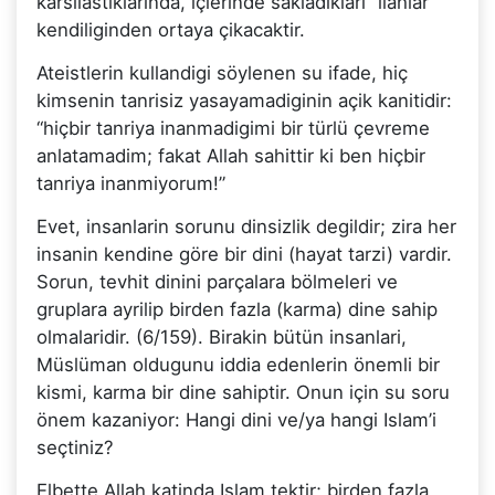
karsilastiklarinda, içlerinde sakladiklari “ilahlar”
kendiliginden ortaya çikacaktir.
Ateistlerin kullandigi söylenen su ifade, hiç
kimsenin tanrisiz yasayamadiginin açik kanitidir:
“hiçbir tanriya inanmadigimi bir türlü çevreme
anlatamadim; fakat Allah sahittir ki ben hiçbir
tanriya inanmiyorum!”
Evet, insanlarin sorunu dinsizlik degildir; zira her
insanin kendine göre bir dini (hayat tarzi) vardir.
Sorun, tevhit dinini parçalara bölmeleri ve
gruplara ayrilip birden fazla (karma) dine sahip
olmalaridir. (6/159). Birakin bütün insanlari,
Müslüman oldugunu iddia edenlerin önemli bir
kismi, karma bir dine sahiptir. Onun için su soru
önem kazaniyor: Hangi dini ve/ya hangi Islam’i
seçtiniz?
Elbette Allah katinda Islam tektir; birden fazla