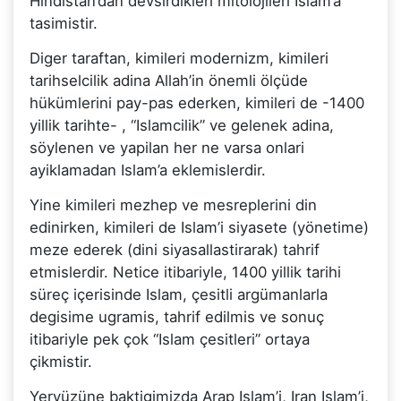
Hindistan’dan devsirdikleri mitolojileri Islam’a
tasimistir.
Diger taraftan, kimileri modernizm, kimileri
tarihselcilik adina Allah’in önemli ölçüde
hükümlerini pay-pas ederken, kimileri de -1400
yillik tarihte- , “Islamcilik” ve gelenek adina,
söylenen ve yapilan her ne varsa onlari
ayiklamadan Islam’a eklemislerdir.
Yine kimileri mezhep ve mesreplerini din
edinirken, kimileri de Islam’i siyasete (yönetime)
meze ederek (dini siyasallastirarak) tahrif
etmislerdir. Netice itibariyle, 1400 yillik tarihi
süreç içerisinde Islam, çesitli argümanlarla
degisime ugramis, tahrif edilmis ve sonuç
itibariyle pek çok “Islam çesitleri” ortaya
çikmistir.
Yeryüzüne baktigimizda Arap Islam’i, Iran Islam’i,