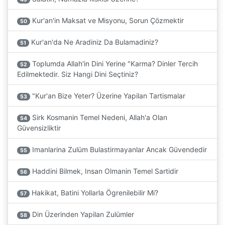
Kur'an'in Maksat ve Misyonu, Sorun Çözmektir
50
Kur'an'da Ne Aradiniz Da Bulamadiniz?
51
Toplumda Allah'in Dini Yerine "Karma? Dinler Tercih
52
Edilmektedir. Siz Hangi Dini Seçtiniz?
"Kur'an Bize Yeter? Üzerine Yapilan Tartismalar
53
Sirk Kosmanin Temel Nedeni, Allah'a Olan
54
Güvensizliktir
Imanlarina Zulüm Bulastirmayanlar Ancak Güvendedir
55
Haddini Bilmek, Insan Olmanin Temel Sartidir
56
Hakikat, Batini Yollarla Ögrenilebilir Mi?
57
Din Üzerinden Yapilan Zulümler
58