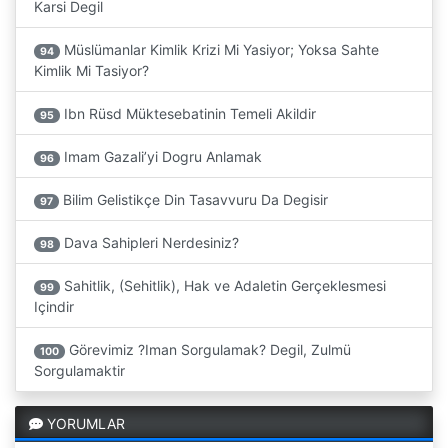
Karsi Degil
Müslümanlar Kimlik Krizi Mi Yasiyor; Yoksa Sahte
94
Kimlik Mi Tasiyor?
Ibn Rüsd Müktesebatinin Temeli Akildir
95
Imam Gazali’yi Dogru Anlamak
96
Bilim Gelistikçe Din Tasavvuru Da Degisir
97
Dava Sahipleri Nerdesiniz?
98
Sahitlik, (Sehitlik), Hak ve Adaletin Gerçeklesmesi
99
Içindir
Görevimiz ?Iman Sorgulamak? Degil, Zulmü
100
Sorgulamaktir
YORUMLAR