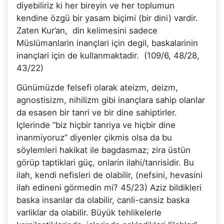
diyebiliriz ki her bireyin ve her toplumun
kendine özgü bir yasam biçimi (bir dini) vardir.
Zaten Kur’an, din kelimesini sadece
Müslümanlarin inançlari için degil, baskalarinin
inançlari için de kullanmaktadir. (109/6, 48/28,
43/22)
Günümüzde felsefi olarak ateizm, deizm,
agnostisizm, nihilizm gibi inançlara sahip olanlar
da esasen bir tanri ve bir dine sahiptirler.
Içlerinde “biz hiçbir tanriya ve hiçbir dine
inanmiyoruz” diyenler çikmis olsa da bu
söylemleri hakikat ile bagdasmaz; zira üstün
görüp taptiklari güç, onlarin ilahi/tanrisidir. Bu
ilah, kendi nefisleri de olabilir, (nefsini, hevasini
ilah edineni görmedin mi? 45/23) Aziz bildikleri
baska insanlar da olabilir, canli-cansiz baska
varliklar da olabilir. Büyük tehlikelerle