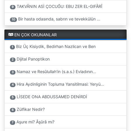
TAKVÂNIN ASİ ÇOCUĞU: EBU ZER EL-GIFÂRÎ
9
Bir hasta odasında, sabrın ve tevekkülün ...
10
EN ÇOK OKUNANLAR
Biz Üç Kisiydik, Bedirhan Nazlican ve Ben
1
Dijital Panoptikon
2
Namaz ve Resûlullah'in (s.a.s.) Evladının...
3
Hira Aydinliginin Topluma Yansitilmasi: Yeryü...
4
LİSEDE ONA ABDUSSAMED DENİRDİ
5
Zülfikar Nedir?
6
Aşure mi? Âşûrâ mı?
7