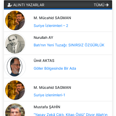
ALINTI YAZARLAR
TÜMÜ
M. Mücahid SAGMAN
Suriye İzlenimleri – 2
Nurullah AY
Batı'nın Yeni Tuzağı: SINIRSIZ ÖZGÜRLÜK
Ümit AKTAS
Göller Bölgesinde Bir Ada
M. Mücahid SAGMAN
Suriye izlenimleri-1
Mustafa ŞAHİN
“Yapay Zekâ Çıktı, Kitap Öldü” Diyor Allah’ın