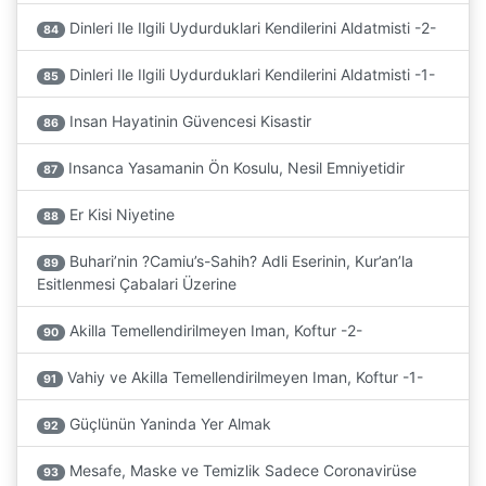
Dinleri Ile Ilgili Uydurduklari Kendilerini Aldatmisti -2-
84
Dinleri Ile Ilgili Uydurduklari Kendilerini Aldatmisti -1-
85
Insan Hayatinin Güvencesi Kisastir
86
Insanca Yasamanin Ön Kosulu, Nesil Emniyetidir
87
Er Kisi Niyetine
88
Buhari’nin ?Camiu’s-Sahih? Adli Eserinin, Kur’an’la
89
Esitlenmesi Çabalari Üzerine
Akilla Temellendirilmeyen Iman, Koftur -2-
90
Vahiy ve Akilla Temellendirilmeyen Iman, Koftur -1-
91
Güçlünün Yaninda Yer Almak
92
Mesafe, Maske ve Temizlik Sadece Coronavirüse
93