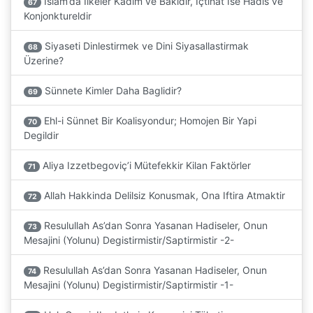
Islam’da Ilkeler Kadim ve Bakidir, Içtihat Ise Hadis ve
67
Konjonktureldir
Siyaseti Dinlestirmek ve Dini Siyasallastirmak
68
Üzerine?
Sünnete Kimler Daha Baglidir?
69
Ehl-i Sünnet Bir Koalisyondur; Homojen Bir Yapi
70
Degildir
Aliya Izzetbegoviç’i Mütefekkir Kilan Faktörler
71
Allah Hakkinda Delilsiz Konusmak, Ona Iftira Atmaktir
72
Resulullah As’dan Sonra Yasanan Hadiseler, Onun
73
Mesajini (Yolunu) Degistirmistir/Saptirmistir -2-
Resulullah As’dan Sonra Yasanan Hadiseler, Onun
74
Mesajini (Yolunu) Degistirmistir/Saptirmistir -1-