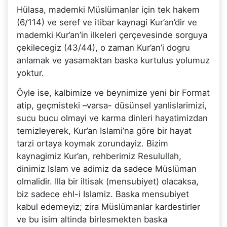
Hülasa, mademki Müslümanlar için tek hakem
(6/114) ve seref ve itibar kaynagi Kur’an’dir ve
mademki Kur’an’in ilkeleri çerçevesinde sorguya
çekilecegiz (43/44), o zaman Kur’an’i dogru
anlamak ve yasamaktan baska kurtulus yolumuz
yoktur.
Öyle ise, kalbimize ve beynimize yeni bir Format
atip, geçmisteki –varsa- düsünsel yanlislarimizi,
sucu bucu olmayi ve karma dinleri hayatimizdan
temizleyerek, Kur’an Islami’na göre bir hayat
tarzi ortaya koymak zorundayiz. Bizim
kaynagimiz Kur’an, rehberimiz Resulullah,
dinimiz Islam ve adimiz da sadece Müslüman
olmalidir. Illa bir iltisak (mensubiyet) olacaksa,
biz sadece ehl-i Islamiz. Baska mensubiyet
kabul edemeyiz; zira Müslümanlar kardestirler
ve bu isim altinda birlesmekten baska