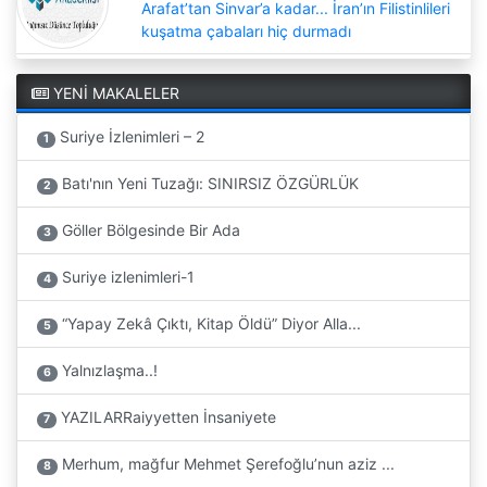
Arafat’tan Sinvar’a kadar... İran’ın Filistinlileri
kuşatma çabaları hiç durmadı
YENİ MAKALELER
Suriye İzlenimleri – 2
1
Batı'nın Yeni Tuzağı: SINIRSIZ ÖZGÜRLÜK
2
Göller Bölgesinde Bir Ada
3
Suriye izlenimleri-1
4
“Yapay Zekâ Çıktı, Kitap Öldü” Diyor Alla...
5
Yalnızlaşma..!
6
YAZILARRaiyyetten İnsaniyete
7
Merhum, mağfur Mehmet Şerefoğlu’nun aziz ...
8