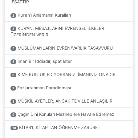
İFSATTIR
Kur’an’ı Anlamanın Kuralları
2
KUR’AN, MESAJLARINI EVRENSEL İLKELER
3
ÜZERİNDEN VERİR
MÜSLÜMANLARIN EVREN/VARLIK TASAVVURU
4
İman Bir İddiadır,İspat İster
5
KİME KULLUK EDİYORSANIZ, İMANINIZ ONADIR
6
Fazlurrahman Paradigması
7
MÜŞKİL AYETLER, ANCAK TE’VİLLE ANLAŞILIR.
8
Çağın Dini Konuları Mezheplere Havale Edilemez
9
KİTAB’I, KİTAP’TAN ÖĞRENME ZARURETİ
10