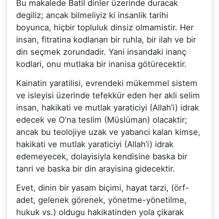
Bu makalede Batil dinler üzerinde duracak
degiliz; ancak bilmeliyiz ki insanlik tarihi
boyunca, hiçbir topluluk dinsiz olmamistir. Her
insan, fitratina kodlanan bir ruhla, bir ilah ve bir
din seçmek zorundadir. Yani insandaki inanç
kodlari, onu mutlaka bir inanisa götürecektir.
Kainatin yaratilisi, evrendeki mükemmel sistem
ve isleyisi üzerinde tefekkür eden her akli selim
insan, hakikati ve mutlak yaraticiyi (Allah’i) idrak
edecek ve O’na teslim (Müslüman) olacaktir;
ancak bu teolojiye uzak ve yabanci kalan kimse,
hakikati ve mutlak yaraticiyi (Allah’i) idrak
edemeyecek, dolayisiyla kendisine baska bir
tanri ve baska bir din arayisina gidecektir.
Evet, dinin bir yasam biçimi, hayat tarzi, (örf-
adet, gelenek görenek, yönetme-yönetilme,
hukuk vs.) oldugu hakikatinden yola çikarak