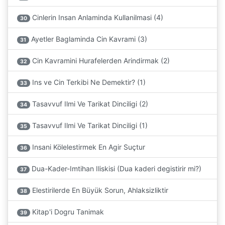
Cinlerin Insan Anlaminda Kullanilmasi (4)
30
Ayetler Baglaminda Cin Kavrami (3)
31
Cin Kavramini Hurafelerden Arindirmak (2)
32
Ins ve Cin Terkibi Ne Demektir? (1)
33
Tasavvuf Ilmi Ve Tarikat Dinciligi (2)
34
Tasavvuf Ilmi Ve Tarikat Dinciligi (1)
35
Insani Kölelestirmek En Agir Suçtur
36
Dua-Kader-Imtihan Iliskisi (Dua kaderi degistirir mi?)
37
Elestirilerde En Büyük Sorun, Ahlaksizliktir
38
Kitap'i Dogru Tanimak
39