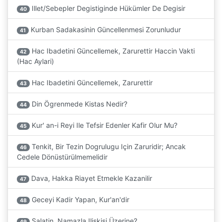
Illet/Sebepler Degistiginde Hükümler De Degisir
40
Kurban Sadakasinin Güncellenmesi Zorunludur
41
Hac Ibadetini Güncellemek, Zarurettir Haccin Vakti
42
(Hac Aylari)
Hac Ibadetini Güncellemek, Zarurettir
43
Din Ögrenmede Kistas Nedir?
44
Kur' an-i Reyi Ile Tefsir Edenler Kafir Olur Mu?
45
Tenkit, Bir Tezin Dogrulugu Için Zaruridir; Ancak
46
Cedele Dönüstürülmemelidir
Dava, Hakka Riayet Etmekle Kazanilir
47
Geceyi Kadir Yapan, Kur'an'dir
48
Salatin, Namazla Iliskisi Üzerine?
49