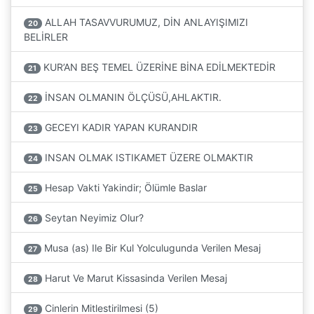
ALLAH TASAVVURUMUZ, DİN ANLAYIŞIMIZI
20
BELİRLER
KUR’AN BEŞ TEMEL ÜZERİNE BİNA EDİLMEKTEDİR
21
İNSAN OLMANIN ÖLÇÜSÜ,AHLAKTIR.
22
GECEYI KADIR YAPAN KURANDIR
23
INSAN OLMAK ISTIKAMET ÜZERE OLMAKTIR
24
Hesap Vakti Yakindir; Ölümle Baslar
25
Seytan Neyimiz Olur?
26
Musa (as) Ile Bir Kul Yolculugunda Verilen Mesaj
27
Harut Ve Marut Kissasinda Verilen Mesaj
28
Cinlerin Mitlestirilmesi (5)
29