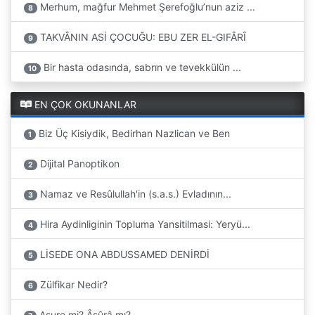
Merhum, mağfur Mehmet Şerefoğlu’nun aziz ...
8
TAKVÂNIN ASİ ÇOCUĞU: EBU ZER EL-GIFÂRÎ
9
Bir hasta odasında, sabrın ve tevekkülün ...
10
EN ÇOK OKUNANLAR
Biz Üç Kisiydik, Bedirhan Nazlican ve Ben
1
Dijital Panoptikon
2
Namaz ve Resûlullah'in (s.a.s.) Evladının...
3
Hira Aydinliginin Topluma Yansitilmasi: Yeryü...
4
LİSEDE ONA ABDUSSAMED DENİRDİ
5
Zülfikar Nedir?
6
Aşure mi? Âşûrâ mı?