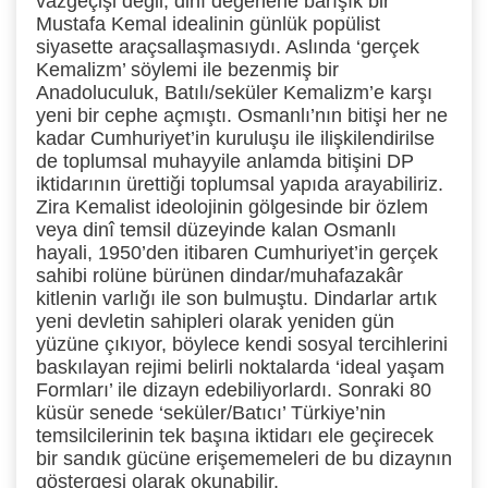
vazgeçişi değil, dinî değerlerle barışık bir
Mustafa Kemal idealinin günlük popülist
siyasette araçsallaşmasıydı. Aslında ‘gerçek
Kemalizm’ söylemi ile bezenmiş bir
Anadoluculuk, Batılı/seküler Kemalizm’e karşı
yeni bir cephe açmıştı. Osmanlı’nın bitişi her ne
kadar Cumhuriyet’in kuruluşu ile ilişkilendirilse
de toplumsal muhayyile anlamda bitişini DP
iktidarının ürettiği toplumsal yapıda arayabiliriz.
Zira Kemalist ideolojinin gölgesinde bir özlem
veya dinî temsil düzeyinde kalan Osmanlı
hayali, 1950’den itibaren Cumhuriyet’in gerçek
sahibi rolüne bürünen dindar/muhafazakâr
kitlenin varlığı ile son bulmuştu. Dindarlar artık
yeni devletin sahipleri olarak yeniden gün
yüzüne çıkıyor, böylece kendi sosyal tercihlerini
baskılayan rejimi belirli noktalarda ‘ideal yaşam
Formları’ ile dizayn edebiliyorlardı. Sonraki 80
küsür senede ‘seküler/Batıcı’ Türkiye’nin
temsilcilerinin tek başına iktidarı ele geçirecek
bir sandık gücüne erişememeleri de bu dizaynın
göstergesi olarak okunabilir.