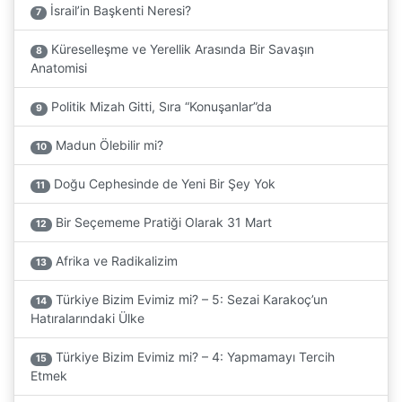
İsrail’in Başkenti Neresi?
7
Küreselleşme ve Yerellik Arasında Bir Savaşın
8
Anatomisi
Politik Mizah Gitti, Sıra “Konuşanlar”da
9
Madun Ölebilir mi?
10
Doğu Cephesinde de Yeni Bir Şey Yok
11
Bir Seçememe Pratiği Olarak 31 Mart
12
Afrika ve Radikalizim
13
Türkiye Bizim Evimiz mi? – 5: Sezai Karakoç’un
14
Hatıralarındaki Ülke
Türkiye Bizim Evimiz mi? – 4: Yapmamayı Tercih
15
Etmek