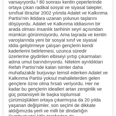
varsayıyordu.²
80 sonrası kentin çeperlerinde
ortaya çıkan radikal sosyal ve siyasal talepler,
sınıfsal itirazlar 2002 yılında Adalet ve Kalkınma
Partisi’nin iktidara uzanan yolunun taşlarını
döşüyordu. Adalet ve Kalkınma iddiasının bir
arada olması insanlık tarihinin seyri açısından
mümkün görünmüyordu. Ama taşrada ve kentin
varoşlarında yeni bir sosyal sınıf ve siyasal
iddia geliştirmeye çalışan gençlerin kendi
kaderlerini belirlemesi, uzunca süredir
üzerlerine giydirilen elbiseyi yırtıp çıkarmaları
adına umut barındırıyordu. Nitekim ayrıldıkları
Refah Partisi’nde kalan isimler daha
muhafazakâr burjuvayı temsil ederken Adalet ve
Kalkınma Partisi yoksul mahallelerden gelen
gençlere özne olma fırsatı veriyordu. Her ne
kadar bu gençlerin idealleri artan zenginlik ve
güç potansiyeli ile başka toplumsal
çürümüşlükleri ortaya çıkarmışsa da 20 yılda
yaşanan değişimler, son seçimi de dikkate
aldığımızda yerli ve milli bir dindarlığın