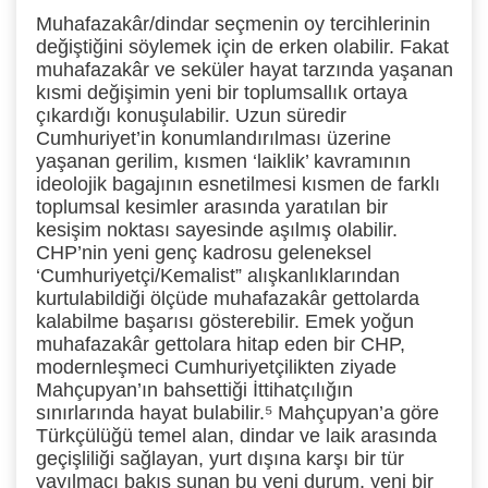
Muhafazakâr/dindar seçmenin oy tercihlerinin
değiştiğini söylemek için de erken olabilir. Fakat
muhafazakâr ve seküler hayat tarzında yaşanan
kısmi değişimin yeni bir toplumsallık ortaya
çıkardığı konuşulabilir. Uzun süredir
Cumhuriyet’in konumlandırılması üzerine
yaşanan gerilim, kısmen ‘laiklik’ kavramının
ideolojik bagajının esnetilmesi kısmen de farklı
toplumsal kesimler arasında yaratılan bir
kesişim noktası sayesinde aşılmış olabilir.
CHP’nin yeni genç kadrosu geleneksel
‘Cumhuriyetçi/Kemalist” alışkanlıklarından
kurtulabildiği ölçüde muhafazakâr gettolarda
kalabilme başarısı gösterebilir. Emek yoğun
muhafazakâr gettolara hitap eden bir CHP,
modernleşmeci Cumhuriyetçilikten ziyade
Mahçupyan’ın bahsettiği İttihatçılığın
sınırlarında hayat bulabilir.⁵
Mahçupyan’a göre
Türkçülüğü temel alan, dindar ve laik arasında
geçişliliği sağlayan, yurt dışına karşı bir tür
yayılmacı bakış sunan bu yeni durum, yeni bir