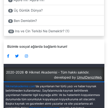
7
Üç Günlük Dünya?
8
Ben Demistim?
9
Ins ve Cin Terkibi Ne Demektir? (1)
10
Bizimle sosyal ağlarda bağlantı kurun!
2020-2026 © Hikmet Akademisi - Tüm hakkı saklıdır.
developed by
UmutDeniziWeb
hikmetakademisi.com
'da yayınlanan her türlü yazı ve haber kaynak
belirtilmeden kullanılamaz. Sayfalarımızda kaynak belirtilerek
yayınlanan haberler ilgili kaynağa aittir. Ve bu haberlerin kopyalanması
durumunda tüm sorumluluk kopyalayan kişiye/kuruma ait olacaktır.
Başka kaynak ve gazeteden alıntı yazarlar ve site yazarlarına ait
yazılardan dolayı
hikmetakademisi.com
sorumlu tutulamaz.