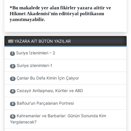
*Bu makalede yer alan fikirler yazara aittir ve
Hikmet Akademisi'nin editöryal politikasını
yansıtmayabilir.
YAZARA AİT BÜTÜN YAZILAR
Suriye İzlenimleri – 2
1
Suriye izlenimleri-1
2
Çanlar Bu Defa Kimin İçin Çalıyor
3
Cezayir Antlaşması, Kürtler ve ABD
4
Balfour’un Parçalanan Portresi
5
Kahramanlar ve Barbarlar: Günün Sonunda Kim
6
Yargılanacak?