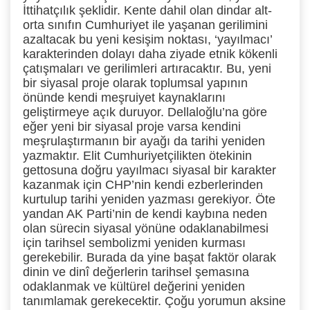
İttihatçılık şeklidir. Kente dahil olan dindar alt-
orta sınıfın Cumhuriyet ile yaşanan gerilimini
azaltacak bu yeni kesişim noktası, ‘yayılmacı’
karakterinden dolayı daha ziyade etnik kökenli
çatışmaları ve gerilimleri artıracaktır. Bu, yeni
bir siyasal proje olarak toplumsal yapının
önünde kendi meşruiyet kaynaklarını
geliştirmeye açık duruyor. Dellaloğlu’na göre
eğer yeni bir siyasal proje varsa kendini
meşrulaştırmanın bir ayağı da tarihi yeniden
yazmaktır.
Elit Cumhuriyetçilikten ötekinin
gettosuna doğru yayılmacı siyasal bir karakter
kazanmak için CHP’nin kendi ezberlerinden
kurtulup tarihi yeniden yazması gerekiyor. Öte
yandan AK Parti’nin de kendi kaybına neden
olan sürecin siyasal yönüne odaklanabilmesi
için tarihsel sembolizmi yeniden kurması
gerekebilir. Burada da yine başat faktör olarak
dinin ve dinî değerlerin tarihsel şemasına
odaklanmak ve kültürel değerini yeniden
tanımlamak gerekecektir. Çoğu yorumun aksine