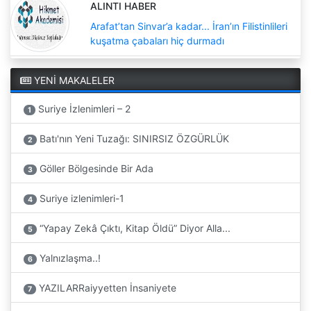
ALINTI HABER
Arafat’tan Sinvar’a kadar... İran’ın Filistinlileri
kuşatma çabaları hiç durmadı
YENİ MAKALELER
Suriye İzlenimleri – 2
1
Batı'nın Yeni Tuzağı: SINIRSIZ ÖZGÜRLÜK
2
Göller Bölgesinde Bir Ada
3
Suriye izlenimleri-1
4
“Yapay Zekâ Çıktı, Kitap Öldü” Diyor Alla...
5
Yalnızlaşma..!
6
YAZILARRaiyyetten İnsaniyete
7