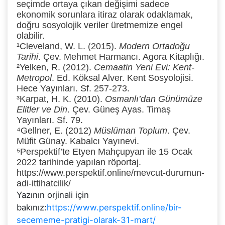
seçimde ortaya çıkan değişimi sadece
ekonomik sorunlara itiraz olarak odaklamak,
doğru sosyolojik veriler üretmemize engel
olabilir.
¹
Cleveland, W. L. (2015).
Modern Ortadoğu
Tarihi
. Çev. Mehmet Harmancı. Agora Kitaplığı.
²
Yelken, R. (2012).
Cemaatin Yeni Evi: Kent-
Metropol
. Ed. Köksal Alver. Kent Sosyolojisi.
Hece Yayınları. Sf. 257-273.
³
Karpat, H. K. (2010).
Osmanlı’dan Günümüze
Elitler ve Din
. Çev. Güneş Ayas. Timaş
Yayınları. Sf. 79.
⁴
Gellner, E. (2012)
Müslüman Toplum
. Çev.
Müfit Günay. Kabalcı Yayınevi.
⁵
Perspektif’te Etyen Mahçupyan ile 15 Ocak
2022 tarihinde yapılan röportaj.
https://www.perspektif.online/mevcut-durumun-
adi-ittihatcilik/
Yazının orjinali için
bakınız:
https://www.perspektif.online/bir-
secememe-pratigi-olarak-31-mart/