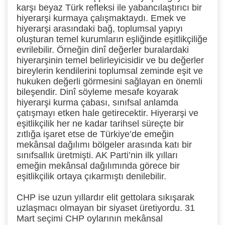
karşı beyaz Türk refleksi ile yabancılaştırıcı bir
hiyerarşi kurmaya çalışmaktaydı. Emek ve
hiyerarşi arasındaki bağ, toplumsal yapıyı
oluşturan temel kurumların eşliğinde eşitlikçiliğe
evrilebilir. Örneğin dinî değerler buralardaki
hiyerarşinin temel belirleyicisidir ve bu değerler
bireylerin kendilerini toplumsal zeminde eşit ve
hukuken değerli görmesini sağlayan en önemli
bileşendir. Dinî söyleme mesafe koyarak
hiyerarşi kurma çabası, sınıfsal anlamda
çatışmayı etken hale getirecektir. Hiyerarşi ve
eşitlikçilik her ne kadar tarihsel süreçte bir
zıtlığa işaret etse de Türkiye’de emeğin
mekânsal dağılımı bölgeler arasında katı bir
sınıfsallık üretmişti. AK Parti’nin ilk yılları
emeğin mekânsal dağılımında görece bir
eşitlikçilik ortaya çıkarmıştı denilebilir.
CHP ise uzun yıllardır elit gettolara sıkışarak
uzlaşmacı olmayan bir siyaset üretiyordu. 31
Mart seçimi CHP oylarının mekânsal