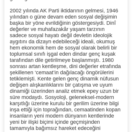
2002 yılında AK Parti iktidarının gelmesi, 1946
yılından o güne devam eden sosyal değişimin
başka bir yöne evrildiğinin göstergesiydi. Dinî
değerler ve muhafazakâr yaşam tarzının
sadece sosyal hayatı değil devletin ideolojik
aygıtını da dizayn edebileceği ideali, okumuş
hem ekonomik hem de sosyal olarak belirli bir
toplumsal sınıfı işgal eden dindar genç kuşak
tarafından dile getirilmeye başlanmıştı. 1980
sonrası artan kentleşme, dini değerler etrafında
şekillenen ‘cemaat’in dağılacağı öngörülerini
tetiklemişti. Kente gelen genç dinamik nüfusun
değişen alışkanlıklarını bir çatışma ve uyum
dinamiği üzerinden analiz etmek epey uzun bir
süre modaydı. Sosyoloji, geleneksel-modern
karşıtlığı üzerine kurulu bir gerilim üzerine bilgi
inşa ettiği için toprağından, cemaatinden kopan
insanların yeni modern dünyanın kentlerinde
yeni bir ilişki biçimi içinde geçmişinden
tamamıyla bağımsız hareket edeceğini