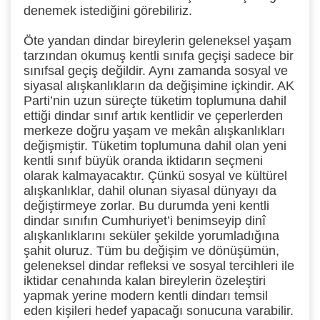
denemek istediğini görebiliriz.
Öte yandan dindar bireylerin geleneksel yaşam
tarzından okumuş kentli sınıfa geçişi sadece bir
sınıfsal geçiş değildir. Aynı zamanda sosyal ve
siyasal alışkanlıkların da değişimine içkindir. AK
Parti’nin uzun süreçte tüketim toplumuna dahil
ettiği dindar sınıf artık kentlidir ve çeperlerden
merkeze doğru yaşam ve mekân alışkanlıkları
değişmiştir. Tüketim toplumuna dahil olan yeni
kentli sınıf büyük oranda iktidarın seçmeni
olarak kalmayacaktır. Çünkü sosyal ve kültürel
alışkanlıklar, dahil olunan siyasal dünyayı da
değiştirmeye zorlar. Bu durumda yeni kentli
dindar sınıfın Cumhuriyet’i benimseyip dinî
alışkanlıklarını seküler şekilde yorumladığına
şahit oluruz. Tüm bu değişim ve dönüşümün,
geleneksel dindar refleksi ve sosyal tercihleri ile
iktidar cenahında kalan bireylerin özeleştiri
yapmak yerine modern kentli dindarı temsil
eden kişileri hedef yapacağı sonucuna varabilir.