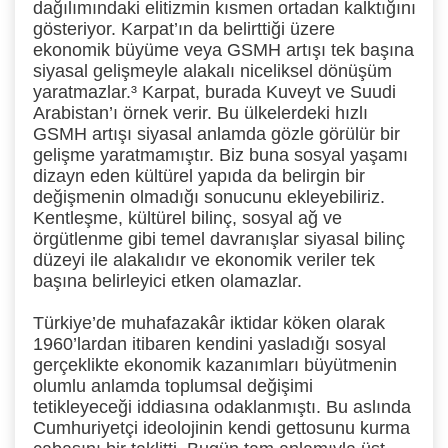
dağılımındaki elitizmin kısmen ortadan kalktığını
gösteriyor. Karpat’ın da belirttiği üzere
ekonomik büyüme veya GSMH artışı tek başına
siyasal gelişmeyle alakalı niceliksel dönüşüm
yaratmazlar.³
Karpat, burada Kuveyt ve Suudi
Arabistan’ı örnek verir. Bu ülkelerdeki hızlı
GSMH artışı siyasal anlamda gözle görülür bir
gelişme yaratmamıştır. Biz buna sosyal yaşamı
dizayn eden kültürel yapıda da belirgin bir
değişmenin olmadığı sonucunu ekleyebiliriz.
Kentleşme, kültürel bilinç, sosyal ağ ve
örgütlenme gibi temel davranışlar siyasal bilinç
düzeyi ile alakalıdır ve ekonomik veriler tek
başına belirleyici etken olamazlar.
Türkiye’de muhafazakâr iktidar köken olarak
1960’lardan itibaren kendini yasladığı sosyal
gerçeklikte ekonomik kazanımları büyütmenin
olumlu anlamda toplumsal değişimi
tetikleyeceği iddiasına odaklanmıştı. Bu aslında
Cumhuriyetçi ideolojinin kendi gettosunu kurma