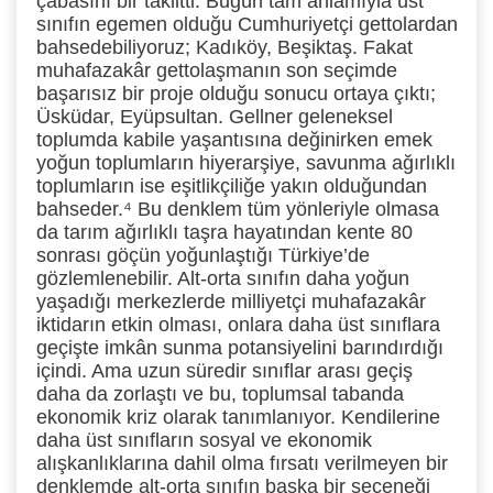
çabasını bir taklitti. Bugün tam anlamıyla üst
sınıfın egemen olduğu Cumhuriyetçi gettolardan
bahsedebiliyoruz; Kadıköy, Beşiktaş. Fakat
muhafazakâr gettolaşmanın son seçimde
başarısız bir proje olduğu sonucu ortaya çıktı;
Üsküdar, Eyüpsultan. Gellner geleneksel
toplumda kabile yaşantısına değinirken emek
yoğun toplumların hiyerarşiye, savunma ağırlıklı
toplumların ise eşitlikçiliğe yakın olduğundan
bahseder.⁴
Bu denklem tüm yönleriyle olmasa
da tarım ağırlıklı taşra hayatından kente 80
sonrası göçün yoğunlaştığı Türkiye’de
gözlemlenebilir. Alt-orta sınıfın daha yoğun
yaşadığı merkezlerde milliyetçi muhafazakâr
iktidarın etkin olması, onlara daha üst sınıflara
geçişte imkân sunma potansiyelini barındırdığı
içindi. Ama uzun süredir sınıflar arası geçiş
daha da zorlaştı ve bu, toplumsal tabanda
ekonomik kriz olarak tanımlanıyor. Kendilerine
daha üst sınıfların sosyal ve ekonomik
alışkanlıklarına dahil olma fırsatı verilmeyen bir
denklemde alt-orta sınıfın başka bir seçeneği