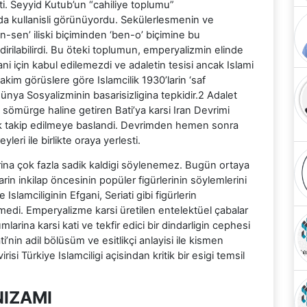
ti. Seyyid Kutub’un “cahiliye toplumu”
 da kullanisli görünüyordu. Sekülerlesmenin ve
-sen’ iliski biçiminden ‘ben-o’ biçimine bu
ilabilirdi. Bu öteki toplumun, emperyalizmin elinde
 için kabul edilemezdi ve adaletin tesisi ancak Islami
akim görüslere göre Islamcilik 1930’larin ‘saf
ünya Sosyalizminin basarisizligina tepkidir.2 Adalet
ak sömürge haline getiren Bati’ya karsi Iran Devrimi
ak takip edilmeye baslandi. Devrimden hemen sonra
eyleri ile birlikte oraya yerlesti.
larina çok fazla sadik kaldigi söylenemez. Bugün ortaya
arin inkilap öncesinin popüler figürlerinin söylemlerini
slamciliginin Efgani, Seriati gibi figürlerin
di. Emperyalizme karsi üretilen entelektüel çabalar
rina karsi kati ve tekfir edici bir dindarligin cephesi
’nin adil bölüsüm ve esitlikçi anlayisi ile kismen
i Türkiye Islamciligi açisindan kritik bir esigi temsil
NIZAMI