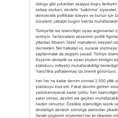
oldugu gibi yukaridan asagiya dogru ilerleyen
sebep olurken, devletin “kalkinma” siyasalari,
demokratik politikalar isteyen ve bunun için
öznelerin çabalari bugün Iran’da muhafazakâr s
Türkiye’de ise Islamciligin siyasi argümanlari 
estiriyor. Tartismalarin ekseninin politik figürl
yillardan itibaren ‘öteki’ mahallenin bireyleri ol
dernekleri, fikir halkalari vs. kurarak üretmeye
yapilanmalar da degisim yasadi. Türkiye Islam
Asya’nin dindarlik ve siyasi söylem kimligini 
statükocu milliyetçi muhafazakârligi besledigini
‘Iranci’likla yaftalanmasi da önemli görünüyor.
Iran her ne kadar devrim sonrasi 2.500 yillik s
statükoyu insa etti. Fakat devrimi getiren süre
yadsinamayacak kadar çoktu. Iran Islamciligini
yakin olmasi, devrimi ele geçiren muhafazakâr 
neden olmustur. Özellikle Islamciligin teorik 
dindarligin devletin sömürge alanindan çikari
Seriati çizgisinin söylemleri her iki ülkedeki m