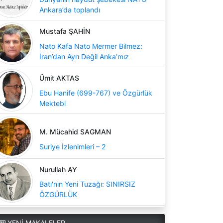
Ankara’da toplandı
Mustafa ŞAHİN
Nato Kafa Nato Mermer Bilmez:
İran’dan Ayrı Değil Anka’mız
Ümit AKTAS
Ebu Hanife (699-767) ve Özgürlük
Mektebi
M. Mücahid SAGMAN
Suriye İzlenimleri – 2
Nurullah AY
Batı'nın Yeni Tuzağı: SINIRSIZ
ÖZGÜRLÜK
YENİ MAKALELER