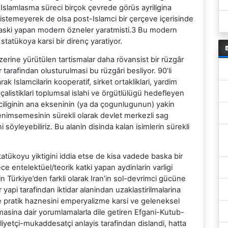
 Islamlasma süreci birçok çevrede görüs ayriligina
 istemeyerek de olsa post-Islamci bir çerçeve içerisinde
 baski yapan modern özneler yaratmisti.3 Bu modern
tatükoya karsi bir direnç yaratiyor.
üzerine yürütülen tartismalar daha rövansist bir rüzgâr
er tarafindan olusturulmasi bu rüzgâri besliyor. 90’li
arak Islamcilarin kooperatif, sirket ortakliklari, yardim
 çalistiklari toplumsal islahi ve örgütlülügü hedefleyen
ciliginin ana ekseninin (ya da çogunlugunun) yakin
benimsemesinin sürekli olarak devlet merkezli sag
 söyleyebiliriz. Bu alanin disinda kalan isimlerin sürekli
tatükoyu yiktigini iddia etse de kisa vadede baska bir
ce entelektüel/teorik katki yapan aydinlarin varligi
n Türkiye’den farkli olarak Iran’in sol-devrimci gücüne
yapi tarafindan iktidar alanindan uzaklastirilmalarina
ve pratik haznesini emperyalizme karsi ve geleneksel
lmasina dair yorumlamalarla dile getiren Efgani-Kutub-
illiyetçi-mukaddesatçi anlayis tarafindan dislandi, hatta