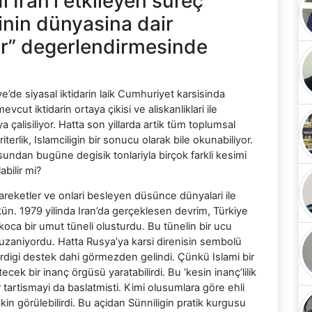
Iran’i etkileyen süreç
rinin dünyasina dair
ilir” degerlendirmesinde
iye’de siyasal iktidarin laik Cumhuriyet karsisinda
t iktidarin ortaya çikisi ve aliskanliklari ile
a çalisiliyor. Hatta son yillarda artik tüm toplumsal
terlik, Islamciligin bir sonucu olarak bile okunabiliyor.
sundan bugüne degisik tonlariyla birçok farkli kesimi
bilir mi?
areketler ve onlari besleyen düsünce dünyalari ile
n. 1979 yilinda Iran’da gerçeklesen devrim, Türkiye
 koca bir umut tüneli olusturdu. Bu tünelin bir ucu
 uzaniyordu. Hatta Rusya’ya karsi direnisin sembolü
rdigi destek dahi görmezden gelindi. Çünkü Islami bir
ecek bir inanç örgüsü yaratabilirdi. Bu ‘kesin inanç’lilik
ir tartismayi da baslatmisti. Kimi olusumlara göre ehli
kin görülebilirdi. Bu açidan Sünniligin pratik kurgusu