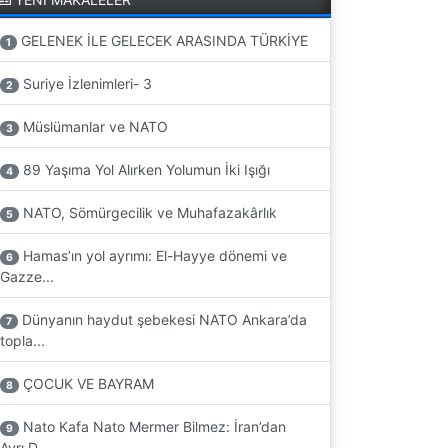
GELENEK İLE GELECEK ARASINDA TÜRKİYE
1
Suriye İzlenimleri- 3
2
Müslümanlar ve NATO
3
89 Yaşıma Yol Alırken Yolumun İki Işığı
4
NATO, Sömürgecilik ve Muhafazakârlık
5
Hamas’ın yol ayrımı: El-Hayye dönemi ve
6
Gazze...
Dünyanın haydut şebekesi NATO Ankara’da
7
topla...
ÇOCUK VE BAYRAM
8
Nato Kafa Nato Mermer Bilmez: İran’dan
9
Ayrı D...