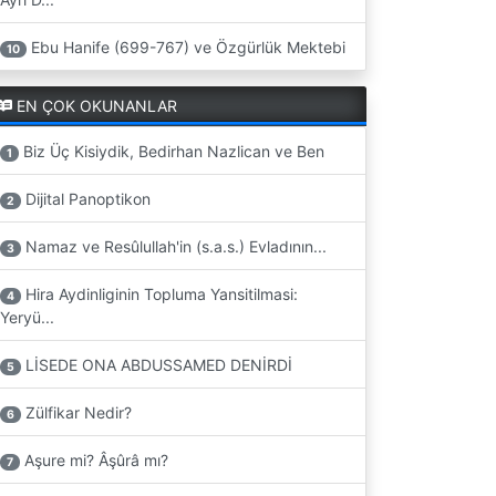
Ebu Hanife (699-767) ve Özgürlük Mektebi
10
EN ÇOK OKUNANLAR
Biz Üç Kisiydik, Bedirhan Nazlican ve Ben
1
Dijital Panoptikon
2
Namaz ve Resûlullah'in (s.a.s.) Evladının...
3
Hira Aydinliginin Topluma Yansitilmasi:
4
Yeryü...
LİSEDE ONA ABDUSSAMED DENİRDİ
5
Zülfikar Nedir?
6
Aşure mi? Âşûrâ mı?
7