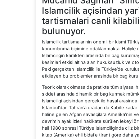
Mücahid Sagman “Simdi 
Islamcilik açisindan ya
tartismalari canli kilab
bulunuyor.
Islamcilik tartismalarinin önemli bir kismi Türk
konumlanma biçimine odaklanmakta. Haliyle mevcu
Islamciligin karakteri arasinda bir bag kurulmay
kesimleri etkisi altina alan hukuksuzluk ve otori
Peki gerçekten Islamcilik ile Türkiye’de kurulu
etkileyen bu problemler arasinda bir bag kurula
Teorik olarak olmasa da pratikte tüm siyasal h
siddet arasinda dinamik bir bag kurmak mümkü
Islamciligi açisindan gerçek ile hayal arasinda
Istanbul’dan Tahran’a oradan da Kabil’e kadar
haline gelen Afgan savasçilara Amerika’nin ve
devrimin ayak izleri hakikate sürülen lekeyi ört
hali 1980 sonrasi Türkiye Islamciliginda ciliz b
kitap (Amerika) ehli bidat’e (Iran) göre daha ya