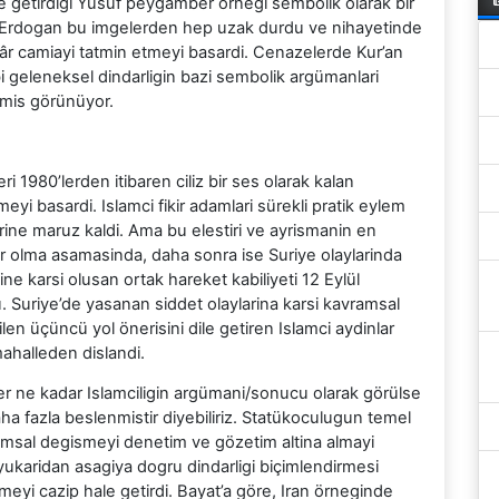
dile getirdigi Yusuf peygamber örnegi sembolik olarak bir
at Erdogan bu imgelerden hep uzak durdu ve nihayetinde
zakâr camiayi tatmin etmeyi basardi. Cenazelerde Kur’an
i geleneksel dindarligin bazi sembolik argümanlari
etmis görünüyor.
1980’lerden itibaren ciliz bir ses olarak kalan
eyi basardi. Islamci fikir adamlari sürekli pratik eylem
erine maruz kaldi. Ama bu elestiri ve ayrismanin en
ar olma asamasinda, daha sonra ise Suriye olaylarinda
ine karsi olusan ortak hareket kabiliyeti 12 Eylül
. Suriye’de yasanan siddet olaylarina karsi kavramsal
ilen üçüncü yol önerisini dile getiren Islamci aydinlar
mahalleden dislandi.
her ne kadar Islamciligin argümani/sonucu olarak görülse
ha fazla beslenmistir diyebiliriz. Statükoculugun temel
msal degismeyi denetim ve gözetim altina almayi
ukaridan asagiya dogru dindarligi biçimlendirmesi
meyi cazip hale getirdi. Bayat’a göre, Iran örneginde