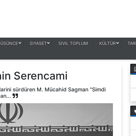
DÜSÜNCE
SIYASET
SIVIL TOPLUM
KÜLTÜR
TAR
inin Serencami
larini sürdüren M. Mücahid Sagman "Simdi
dan...