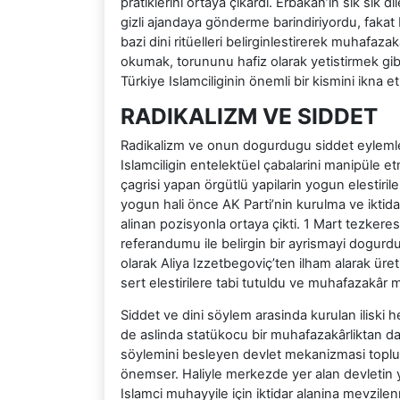
pratiklerini ortaya çikardi. Erbakan’in sik sik 
gizli ajandaya gönderme barindiriyordu, fak
bazi dini ritüelleri belirginlestirerek muhafa
okumak, torununu hafiz olarak yetistirmek gib
Türkiye Islamciliginin önemli bir kismini ikna 
RADIKALIZM VE SIDDET
Radikalizm ve onun dogurdugu siddet eylemleri 
Islamciligin entelektüel çabalarini manipüle etm
çagrisi yapan örgütlü yapilarin yogun elestiril
yogun hali önce AK Parti’nin kurulma ve iktid
alinan pozisyonla ortaya çikti. 1 Mart tezkeres
referandumu ile belirgin bir ayrismayi dogurdu
olarak Aliya Izzetbegoviç’ten ilham alarak üret
sert elestirilere tabi tutuldu ve muhafazakâr 
Siddet ve dini söylem arasinda kurulan iliski 
de aslinda statükocu bir muhafazakârliktan da
söylemini besleyen devlet mekanizmasi toplu
önemser. Haliyle merkezde yer alan devletin y
Islamci muhayyile için iktidar alanina mevzilen