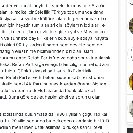
der ve ancak böyle bir süreklilik içerisinde Allah’in
ari ile radikal bir Selefilik Türkiye toplumunda daha
kü siyasal, sosyal ve kültürel olan degerler ancak dinin
un için hayatin tüm alanlari dini söylemin iddialari ile
gibi isimlerin Islam devletine giden yol ve Müslüman
’an ve sünnete dayali ilkelerin bütünüyle sosyal hayata
i oklari 90’li yillardan itibaren hem devlete hem de
rligin elestirilme biçimlerinden biri olan Islami
 durumu önce Refah Partisi’ne ve daha sonra kurulacak
akat Refah Partisi gelenegi, Islamciligin temel iddialari
tutuldu. Çünkü siyasal partilerin tüzükleri laik
en Refah Partisi ve Erbakan sistem içi bir enstrüman
niteligindeki AK Parti bu elestirilerden önemli ölçüde
ler, sistem ile devlet arasinda teorik olarak alti
atti. Buna göre devlet hepimizindi ve sorunlu olan
 iddiasinda bulunmasa da 1980’li yillarin çogu radikal
vcuttu. 20 yilin sonunda bu beklenen ajandanin bir türlü
dilen menzilden uzaklasilmasi oldukça sancili tevil