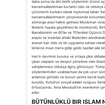
daha sonra da dini tekfir söyleminin önünü aç
kavramsallastirmasi kurtarici oldu ve oldukça
çürümenin kurbani olarak toplumsal taban ‘ben
kavramsallastirmanin çerçevesinde konumlandir
sömürge araci haline gelmesi Müslüman vicdani
ilkelerin hayata geçirilmesi ile mümkündü. Birt
liberalizminin ve 60’lar ve 70’lerdeki Üçüncü D
arayisi ve insanlari ahlaki ilkelerden arindirar
aranan kan oldu ve bir uygulama sahasi olar
binlerce insan Iran’a gidip geldi, bazilari aile bir
Iran’in devrimin kurulus ve ortaya çikis iddia
çikan olaylarin ve despot yönetime olan itirazl
sahiplenmesi oldukça ilginç görünüyor. Türkiye I
söylemlerinden uzaklasmasi da çok uzun sürme
anlamsiz görüldü ve bunun yerine kendi toplumla
kuruldu. Kutub’un sosyal adalet vurgusu Seriati
örtüsüyordu. Ama Mevdudi’nin eserlerinin çeviris
eder.
BÜTÜNLÜKLÜ BIR ISLAM 