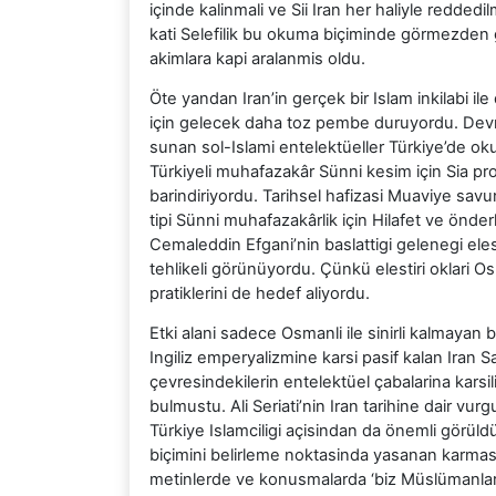
içinde kalinmali ve Sii Iran her haliyle reddedi
kati Selefilik bu okuma biçiminde görmezden g
akimlara kapi aralanmis oldu.
Öte yandan Iran’in gerçek bir Islam inkilabi i
için gelecek daha toz pembe duruyordu. Devri
sunan sol-Islami entelektüeller Türkiye’de oku
Türkiyeli muhafazakâr Sünni kesim için Sia 
barindiriyordu. Tarihsel hafizasi Muaviye sa
tipi Sünni muhafazakârlik için Hilafet ve önder
Cemaleddin Efgani’nin baslattigi gelenegi eles
tehlikeli görünüyordu. Çünkü elestiri oklari O
pratiklerini de hedef aliyordu.
Etki alani sadece Osmanli ile sinirli kalmayan 
Ingiliz emperyalizmine karsi pasif kalan Iran S
çevresindekilerin entelektüel çabalarina karsili
bulmustu. Ali Seriati’nin Iran tarihine dair vurg
Türkiye Islamciligi açisindan da önemli görüldü
biçimini belirleme noktasinda yasanan karmasa 
metinlerde ve konusmalarda ‘biz Müslümanlar’