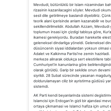
Mevdudi, bütünlüklü bir Islam nizamindan bahse
rizasinin kazanilacagini söyler. Mevdudi okumal
sesli dile getirilmeye baslandi diyebiliriz. Çün
teorik alani içerisinde anlam kazanabilir ve bun
sekillendirilmelidir. Abdullah Azzam, Mevdudi 
toplumun insasi için çizdigi tabloya göre, Kur
ikamesi gerekiyordu. Buradan hareketle elestir
geleneksel dindarliga yöneldi. Geleneksel dinda
düsüncenin siyasi iddialardan yoksun olmasi
Adalet ve Kalkinma Partisi’ne zemin hazirladi. F
merkeze alinarak oldukça sert elestirilere tabi 
Cumhuriyet’in kanunlarina göre belirlendigind
olarak görüldü. Garip bir sekilde onun devami 
siyrildi. 28 Subat sürecinde yasanan magduriyet
doldurulamayan ciliz bir ayristirma güdüsü yar
sistemdi.
AK Parti kendi beyanlarinda sistemi degistirme
Islamcisi için Erdogan’in gizli bir ajandasi me
ortaya çikmamasi ve Islamci hafiza için umut e