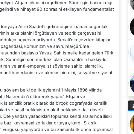
lmeliydi. Afgan cihadini örgütleyen Sünniligin barindirdigi
elindi ve nihayet 90 sonrasini etkileyen fundamentalist
le dünyaya Asr-i Saadet’i getirecegine inanan çogunluk
min arka planini örgütleyen ve teorik çerçevesini
ndukça heyecan artiyordu. Seriati’nin çevrilen kitaplari
propagandasi, komünizm ve savrulma/çürüme
vunusundan baslayip Yavuz-Sah Ismail’e kadar gelen Türk
lik, Sünniligin son merkezi olan Osmanli’nin hakkiydi.
tiren ve anti-emperyalist söyleme sahip Islamcilik,
smanli hanedaninin ve ulemasinin dini, sosyal ve siyasal
bu söylem belki de ilk eylemini 1 Mayis 1896 yilinda
ahi Nasreddin’i öldürerek yapar.1 Efgani ve
k Islamcilik pratik olarak da birçok cografyada karsilik
ulari ve pasif bekleyisten aktif bekleyise dair daveti
. Öte yandan yasadiklari toplumla kendi aralarinda iliski
bazi kavramsal zorluklar ortaya çikardi. Sik sik
 vurgusu yapiliyordu ve bu zamanla ilk önce toplumsal