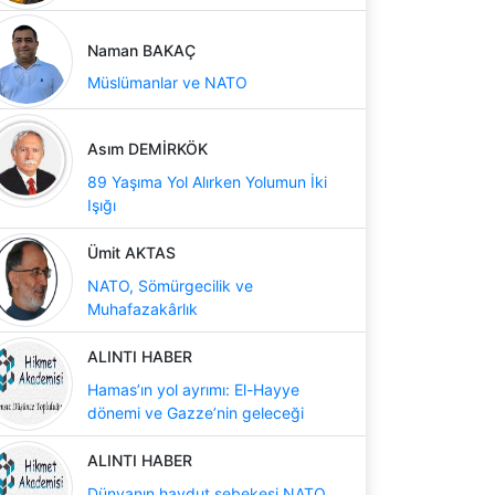
Naman BAKAÇ
Müslümanlar ve NATO
Asım DEMİRKÖK
89 Yaşıma Yol Alırken Yolumun İki
Işığı
Ümit AKTAS
NATO, Sömürgecilik ve
Muhafazakârlık
ALINTI HABER
Hamas’ın yol ayrımı: El-Hayye
dönemi ve Gazze’nin geleceği
ALINTI HABER
Dünyanın haydut şebekesi NATO