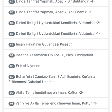
Dinde Tahrifat Yapmak, Apaçik Bir Bühtandir -4-
82
Dinde Tahrifat Yapmak, Apaçik Bir Günahtir -3-
83
Dinleri Ile Ilgili Uydurduklari Kendilerini Aldatmisti -2-
84
Dinleri Ile Ilgili Uydurduklari Kendilerini Aldatmisti -1-
85
Insan Hayatinin Güvencesi Kisastir
86
Insanca Yasamanin Ön Kosulu, Nesil Emniyetidir
87
Er Kisi Niyetine
88
Buhari’nin ?Camiu’s-Sahih? Adli Eserinin, Kur’an’la
89
Esitlenmesi Çabalari Üzerine
Akilla Temellendirilmeyen Iman, Koftur -2-
90
Vahiy ve Akilla Temellendirilmeyen Iman, Koftur -1-
91