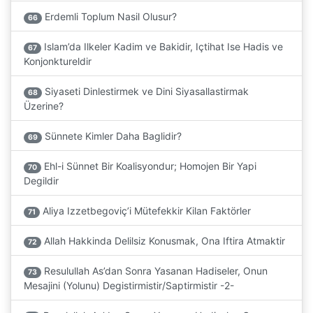
Erdemli Toplum Nasil Olusur?
66
Islam’da Ilkeler Kadim ve Bakidir, Içtihat Ise Hadis ve
67
Konjonktureldir
Siyaseti Dinlestirmek ve Dini Siyasallastirmak
68
Üzerine?
Sünnete Kimler Daha Baglidir?
69
Ehl-i Sünnet Bir Koalisyondur; Homojen Bir Yapi
70
Degildir
Aliya Izzetbegoviç’i Mütefekkir Kilan Faktörler
71
Allah Hakkinda Delilsiz Konusmak, Ona Iftira Atmaktir
72
Resulullah As’dan Sonra Yasanan Hadiseler, Onun
73
Mesajini (Yolunu) Degistirmistir/Saptirmistir -2-