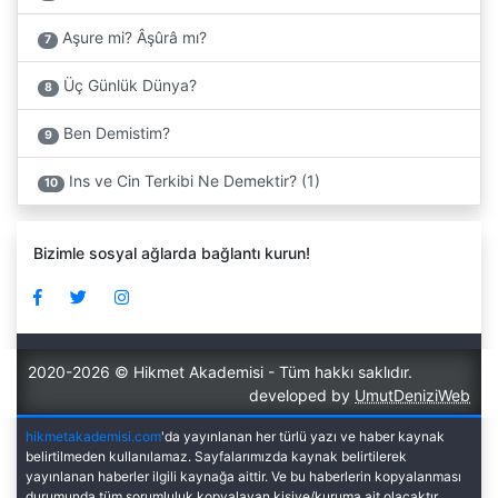
Aşure mi? Âşûrâ mı?
7
Üç Günlük Dünya?
8
Ben Demistim?
9
Ins ve Cin Terkibi Ne Demektir? (1)
10
Bizimle sosyal ağlarda bağlantı kurun!
2020-2026 © Hikmet Akademisi - Tüm hakkı saklıdır.
developed by
UmutDeniziWeb
hikmetakademisi.com
'da yayınlanan her türlü yazı ve haber kaynak
belirtilmeden kullanılamaz. Sayfalarımızda kaynak belirtilerek
yayınlanan haberler ilgili kaynağa aittir. Ve bu haberlerin kopyalanması
durumunda tüm sorumluluk kopyalayan kişiye/kuruma ait olacaktır.