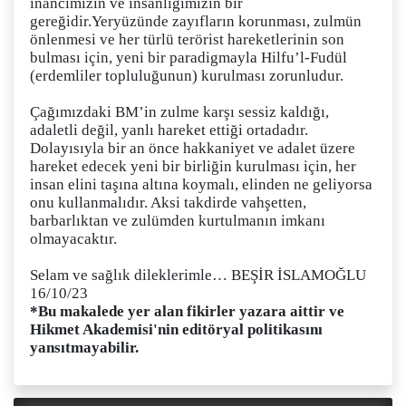
inancımızın ve insanlığımızın bir
gereğidir.
Yeryüzünde zayıfların korunması, zulmün
önlenmesi ve her türlü terörist hareketlerinin son
bulması için, yeni bir paradigmayla Hilfu’l-Fudül
(erdemliler topluluğunun) kurulması zorunludur.
Çağımızdaki BM’in zulme karşı sessiz kaldığı,
adaletli değil, yanlı hareket ettiği ortadadır.
Dolayısıyla bir an önce hakkaniyet ve adalet üzere
hareket edecek yeni bir birliğin kurulması için, her
insan elini taşına altına koymalı, elinden ne geliyorsa
onu kullanmalıdır. Aksi takdirde vahşetten,
barbarlıktan ve zulümden kurtulmanın imkanı
olmayacaktır.
Selam ve sağlık dileklerimle… BEŞİR İSLAMOĞLU
16/10/23
*Bu makalede yer alan fikirler yazara aittir ve
Hikmet Akademisi'nin editöryal politikasını
yansıtmayabilir.