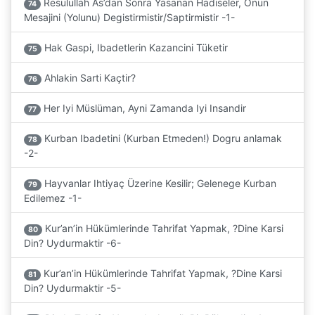
Resulullah As’dan Sonra Yasanan Hadiseler, Onun
74
Mesajini (Yolunu) Degistirmistir/Saptirmistir -1-
Hak Gaspi, Ibadetlerin Kazancini Tüketir
75
Ahlakin Sarti Kaçtir?
76
Her Iyi Müslüman, Ayni Zamanda Iyi Insandir
77
Kurban Ibadetini (Kurban Etmeden!) Dogru anlamak
78
-2-
Hayvanlar Ihtiyaç Üzerine Kesilir; Gelenege Kurban
79
Edilemez -1-
Kur’an’in Hükümlerinde Tahrifat Yapmak, ?Dine Karsi
80
Din? Uydurmaktir -6-
Kur’an’in Hükümlerinde Tahrifat Yapmak, ?Dine Karsi
81
Din? Uydurmaktir -5-