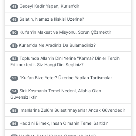
Geceyi Kadir Yapan, Kur'an'dir
48
Salatin, Namazla Iliskisi Üzerine?
49
Kur'an'in Maksat ve Misyonu, Sorun Çözmektir
50
Kur'an'da Ne Aradiniz Da Bulamadiniz?
51
Toplumda Allah'in Dini Yerine "Karma? Dinler Tercih
52
Edilmektedir. Siz Hangi Dini Seçtiniz?
"Kur'an Bize Yeter? Üzerine Yapilan Tartismalar
53
Sirk Kosmanin Temel Nedeni, Allah'a Olan
54
Güvensizliktir
Imanlarina Zulüm Bulastirmayanlar Ancak Güvendedir
55
Haddini Bilmek, Insan Olmanin Temel Sartidir
56