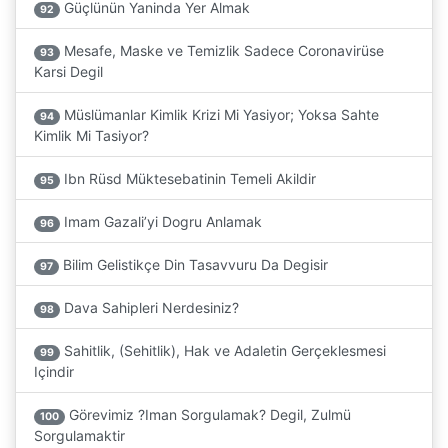
Güçlünün Yaninda Yer Almak
92
Mesafe, Maske ve Temizlik Sadece Coronavirüse
93
Karsi Degil
Müslümanlar Kimlik Krizi Mi Yasiyor; Yoksa Sahte
94
Kimlik Mi Tasiyor?
Ibn Rüsd Müktesebatinin Temeli Akildir
95
Imam Gazali’yi Dogru Anlamak
96
Bilim Gelistikçe Din Tasavvuru Da Degisir
97
Dava Sahipleri Nerdesiniz?
98
Sahitlik, (Sehitlik), Hak ve Adaletin Gerçeklesmesi
99
Içindir
Görevimiz ?Iman Sorgulamak? Degil, Zulmü
100
Sorgulamaktir