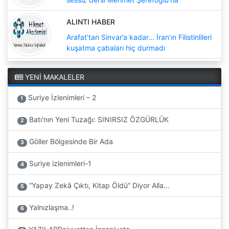
ALINTI HABER
Arafat’tan Sinvar’a kadar... İran’ın Filistinlileri
kuşatma çabaları hiç durmadı
YENİ MAKALELER
Suriye İzlenimleri – 2
1
Batı'nın Yeni Tuzağı: SINIRSIZ ÖZGÜRLÜK
2
Göller Bölgesinde Bir Ada
3
Suriye izlenimleri-1
4
“Yapay Zekâ Çıktı, Kitap Öldü” Diyor Alla...
5
Yalnızlaşma..!
6