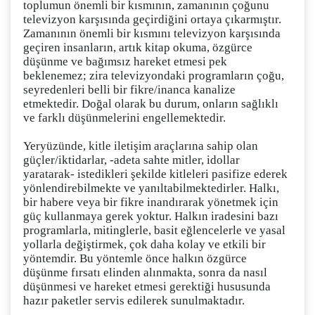
toplumun önemli bir kısmının, zamanının çoğunu
televizyon karşısında geçirdiğini ortaya çıkarmıştır.
Zamanının önemli bir kısmını televizyon karşısında
geçiren insanların, artık kitap okuma, özgürce
düşünme ve bağımsız hareket etmesi pek
beklenemez; zira televizyondaki programların çoğu,
seyredenleri belli bir fikre/inanca kanalize
etmektedir. Doğal olarak bu durum, onların sağlıklı
ve farklı düşünmelerini engellemektedir.
Yeryüzünde, kitle iletişim araçlarına sahip olan
güçler/iktidarlar, -adeta sahte mitler, idollar
yaratarak- istedikleri şekilde kitleleri pasifize ederek
yönlendirebilmekte ve yanıltabilmektedirler. Halkı,
bir habere veya bir fikre inandırarak yönetmek için
güç kullanmaya gerek yoktur. Halkın iradesini bazı
programlarla, mitinglerle, basit eğlencelerle ve yasal
yollarla değiştirmek, çok daha kolay ve etkili bir
yöntemdir. Bu yöntemle önce halkın özgürce
düşünme fırsatı elinden alınmakta, sonra da nasıl
düşünmesi ve hareket etmesi gerektiği hususunda
hazır paketler servis edilerek sunulmaktadır.