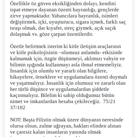
Özellikle öz güven eksikliğinden dolayı, kendini
ispat etmeye dayanan özenti hayranlığı, gençlerde
zirve yapmaktadır. Yabancılara hayranlık, isimleri
değiştirmek, içki, uyuşturucu, sigara içmek, farklı saç
tıraşı olmak, dar kıyafet, streç giymek, açık saçık
dolaşmak vs. göze çarpan özentilerdir.
Özetle belirtmek isterim ki kitle iletişim araçlarının
ve kitle psikolojisinin –olumsuz anlamda- etkisinde
kalmamak için, özgür düşünmeyi, aklımızı vahyin ve
bilimin ışığında kullanmayı asla ihmal etmemeliyiz.
İnsanlık için olumlu ve yararlı olan bilgilere,
hikayelere, örneklere ve uygulamalara özenti duymalı
ve yaşatmalıyız. İnsanlık için olumsuz ve zararlı olan
her türlü düşünce ve uygulamalardan şiddetle
kaçınmalıyız. Bilelim ki sahip olduğumuz bütün
nimet ve imkanlardan hesaba çekileceğiz. 75/21
37/102
NOT: Başta Filistin olmak üzere dünyanın neresinde
olursa olsun, zulme uğrayan, hakları elinden alınan
ve çaresiz kalan insanların yanında olmak