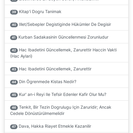
Kitap'i Dogru Tanimak
39
Illet/Sebepler Degistiginde Hükümler De Degisir
40
Kurban Sadakasinin Güncellenmesi Zorunludur
41
Hac Ibadetini Güncellemek, Zarurettir Haccin Vakti
42
(Hac Aylari)
Hac Ibadetini Güncellemek, Zarurettir
43
Din Ögrenmede Kistas Nedir?
44
Kur' an-i Reyi Ile Tefsir Edenler Kafir Olur Mu?
45
Tenkit, Bir Tezin Dogrulugu Için Zaruridir; Ancak
46
Cedele Dönüstürülmemelidir
Dava, Hakka Riayet Etmekle Kazanilir
47