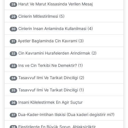
Harut Ve Marut Kissasinda Verilen Mesaj
28
Cinlerin Mitlestirilmesi (5)
29
Cinlerin Insan Anlaminda Kullanilmasi (4)
30
Ayetler Baglaminda Cin Kavrami (3)
31
Cin Kavramini Hurafelerden Arindirmak (2)
32
Ins ve Cin Terkibi Ne Demektir? (1)
33
Tasavvuf Ilmi Ve Tarikat Dinciligi (2)
34
Tasavvuf Ilmi Ve Tarikat Dinciligi (1)
35
Insani Kölelestirmek En Agir Suçtur
36
Dua-Kader-Imtihan Iliskisi (Dua kaderi degistirir mi?)
37
Elestirilerde En Büyük Sorun, Ahlaksizliktir
38