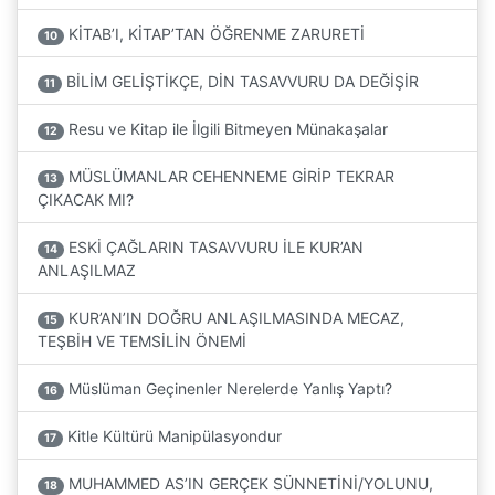
KİTAB’I, KİTAP’TAN ÖĞRENME ZARURETİ
10
BİLİM GELİŞTİKÇE, DİN TASAVVURU DA DEĞİŞİR
11
Resu ve Kitap ile İlgili Bitmeyen Münakaşalar
12
MÜSLÜMANLAR CEHENNEME GİRİP TEKRAR
13
ÇIKACAK MI?
ESKİ ÇAĞLARIN TASAVVURU İLE KUR’AN
14
ANLAŞILMAZ
KUR’AN’IN DOĞRU ANLAŞILMASINDA MECAZ,
15
TEŞBİH VE TEMSİLİN ÖNEMİ
Müslüman Geçinenler Nerelerde Yanlış Yaptı?
16
Kitle Kültürü Manipülasyondur
17
MUHAMMED AS’IN GERÇEK SÜNNETİNİ/YOLUNU,
18