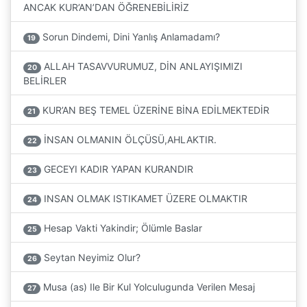
ANCAK KUR’AN’DAN ÖĞRENEBİLİRİZ
Sorun Dindemi, Dini Yanlış Anlamadamı?
19
ALLAH TASAVVURUMUZ, DİN ANLAYIŞIMIZI
20
BELİRLER
KUR’AN BEŞ TEMEL ÜZERİNE BİNA EDİLMEKTEDİR
21
İNSAN OLMANIN ÖLÇÜSÜ,AHLAKTIR.
22
GECEYI KADIR YAPAN KURANDIR
23
INSAN OLMAK ISTIKAMET ÜZERE OLMAKTIR
24
Hesap Vakti Yakindir; Ölümle Baslar
25
Seytan Neyimiz Olur?
26
Musa (as) Ile Bir Kul Yolculugunda Verilen Mesaj
27