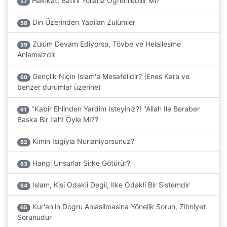
Hakikat, Batini Yollarla Ögrenilebilir Mi?
57
Din Üzerinden Yapilan Zulümler
58
Zulüm Devam Ediyorsa, Tövbe ve Helallesme
59
Anlamsizdir
Gençlik Niçin Islam'a Mesafelidir? (Enes Kara ve
60
benzer durumlar üzerine)
"Kabir Ehlinden Yardim Isteyiniz?! "Allah Ile Beraber
61
Baska Bir Ilah! Öyle MI??
Kimin Isigiyla Nurlaniyorsunuz?
62
Hangi Unsurlar Sirke Götürür?
63
Islam, Kisi Odakli Degil, Ilke Odakli Bir Sistemdir
64
Kur'an'in Dogru Anlasilmasina Yönelik Sorun, Zihniyet
65
Sorunudur