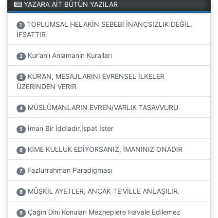
YAZARA AİT BÜTÜN YAZILAR
TOPLUMSAL HELAKİN SEBEBİ İNANÇSIZLIK DEĞİL,
1
İFSATTIR
Kur’an’ı Anlamanın Kuralları
2
KUR’AN, MESAJLARINI EVRENSEL İLKELER
3
ÜZERİNDEN VERİR
MÜSLÜMANLARIN EVREN/VARLIK TASAVVURU
4
İman Bir İddiadır,İspat İster
5
KİME KULLUK EDİYORSANIZ, İMANINIZ ONADIR
6
Fazlurrahman Paradigması
7
MÜŞKİL AYETLER, ANCAK TE’VİLLE ANLAŞILIR.
8
Çağın Dini Konuları Mezheplere Havale Edilemez
9