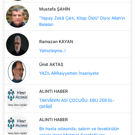
Mustafa ŞAHİN
“Yapay Zekâ Çıktı, Kitap Öldü” Diyor Allah’ın
Belaları
Ramazan KAYAN
Yalnızlaşma..!
Ümit AKTAS
YAZILARRaiyyetten İnsaniyete
ALINTI HABER
TAKVÂNIN ASİ ÇOCUĞU: EBU ZER EL-
GIFÂRÎ
ALINTI HABER
Bir hasta odasında, sabrın ve tevekkülün
sessiz dersi Mehmet Şerefoğlu’na