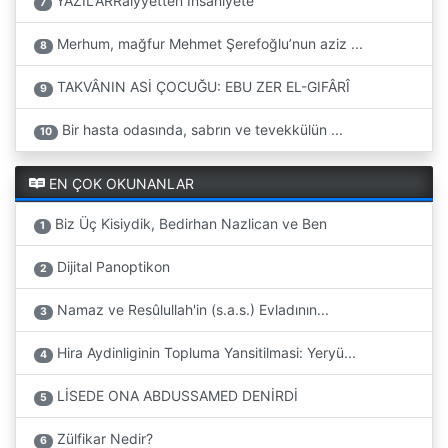
YAZILARRaiyyetten İnsaniyete
7
Merhum, mağfur Mehmet Şerefoğlu’nun aziz ...
8
TAKVÂNIN ASİ ÇOCUĞU: EBU ZER EL-GIFÂRÎ
9
Bir hasta odasında, sabrın ve tevekkülün ...
10
EN ÇOK OKUNANLAR
Biz Üç Kisiydik, Bedirhan Nazlican ve Ben
1
Dijital Panoptikon
2
Namaz ve Resûlullah'in (s.a.s.) Evladının...
3
Hira Aydinliginin Topluma Yansitilmasi: Yeryü...
4
LİSEDE ONA ABDUSSAMED DENİRDİ
5
Zülfikar Nedir?
6