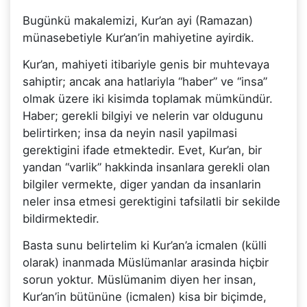
Bugünkü makalemizi, Kur’an ayi (Ramazan)
münasebetiyle Kur’an’in mahiyetine ayirdik.
Kur’an, mahiyeti itibariyle genis bir muhtevaya
sahiptir; ancak ana hatlariyla “haber” ve “insa”
olmak üzere iki kisimda toplamak mümkündür.
Haber; gerekli bilgiyi ve nelerin var oldugunu
belirtirken; insa da neyin nasil yapilmasi
gerektigini ifade etmektedir. Evet, Kur’an, bir
yandan “varlik” hakkinda insanlara gerekli olan
bilgiler vermekte, diger yandan da insanlarin
neler insa etmesi gerektigini tafsilatli bir sekilde
bildirmektedir.
Basta sunu belirtelim ki Kur’an’a icmalen (külli
olarak) inanmada Müslümanlar arasinda hiçbir
sorun yoktur. Müslümanim diyen her insan,
Kur’an’in bütününe (icmalen) kisa bir biçimde,