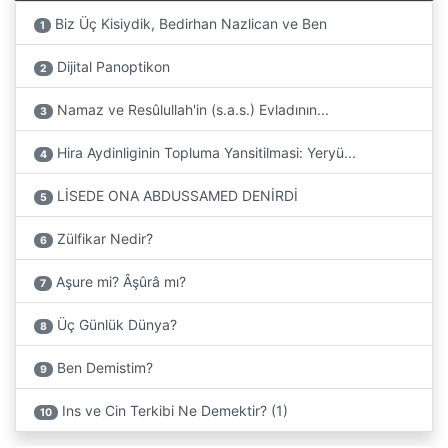
Biz Üç Kisiydik, Bedirhan Nazlican ve Ben
1
Dijital Panoptikon
2
Namaz ve Resûlullah'in (s.a.s.) Evladının...
3
Hira Aydinliginin Topluma Yansitilmasi: Yeryü...
4
LİSEDE ONA ABDUSSAMED DENİRDİ
5
Zülfikar Nedir?
6
Aşure mi? Âşûrâ mı?
7
Üç Günlük Dünya?
8
Ben Demistim?
9
Ins ve Cin Terkibi Ne Demektir? (1)
10