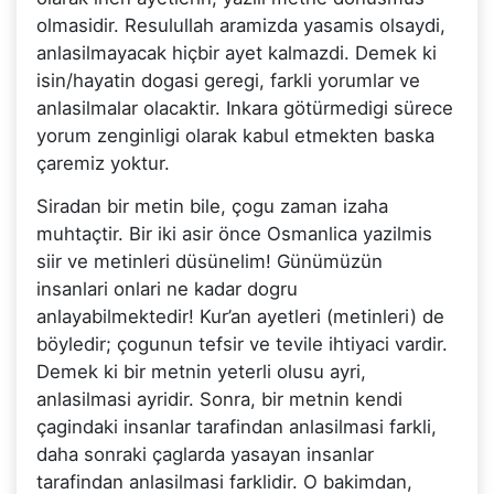
olmasidir. Resulullah aramizda yasamis olsaydi,
anlasilmayacak hiçbir ayet kalmazdi. Demek ki
isin/hayatin dogasi geregi, farkli yorumlar ve
anlasilmalar olacaktir. Inkara götürmedigi sürece
yorum zenginligi olarak kabul etmekten baska
çaremiz yoktur.
Siradan bir metin bile, çogu zaman izaha
muhtaçtir. Bir iki asir önce Osmanlica yazilmis
siir ve metinleri düsünelim! Günümüzün
insanlari onlari ne kadar dogru
anlayabilmektedir! Kur’an ayetleri (metinleri) de
böyledir; çogunun tefsir ve tevile ihtiyaci vardir.
Demek ki bir metnin yeterli olusu ayri,
anlasilmasi ayridir. Sonra, bir metnin kendi
çagindaki insanlar tarafindan anlasilmasi farkli,
daha sonraki çaglarda yasayan insanlar
tarafindan anlasilmasi farklidir. O bakimdan,