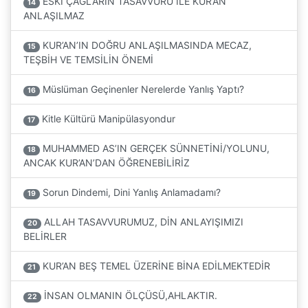
ESKİ ÇAĞLARIN TASAVVURU İLE KUR’AN
14
ANLAŞILMAZ
KUR’AN’IN DOĞRU ANLAŞILMASINDA MECAZ,
15
TEŞBİH VE TEMSİLİN ÖNEMİ
Müslüman Geçinenler Nerelerde Yanlış Yaptı?
16
Kitle Kültürü Manipülasyondur
17
MUHAMMED AS’IN GERÇEK SÜNNETİNİ/YOLUNU,
18
ANCAK KUR’AN’DAN ÖĞRENEBİLİRİZ
Sorun Dindemi, Dini Yanlış Anlamadamı?
19
ALLAH TASAVVURUMUZ, DİN ANLAYIŞIMIZI
20
BELİRLER
KUR’AN BEŞ TEMEL ÜZERİNE BİNA EDİLMEKTEDİR
21
İNSAN OLMANIN ÖLÇÜSÜ,AHLAKTIR.
22