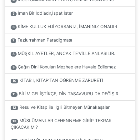
4
İman Bir İddiadır,İspat İster
5
KİME KULLUK EDİYORSANIZ, İMANINIZ ONADIR
6
Fazlurrahman Paradigması
7
MÜŞKİL AYETLER, ANCAK TE’VİLLE ANLAŞILIR.
8
Çağın Dini Konuları Mezheplere Havale Edilemez
9
KİTAB’I, KİTAP’TAN ÖĞRENME ZARURETİ
10
BİLİM GELİŞTİKÇE, DİN TASAVVURU DA DEĞİŞİR
11
Resu ve Kitap ile İlgili Bitmeyen Münakaşalar
12
MÜSLÜMANLAR CEHENNEME GİRİP TEKRAR
13
ÇIKACAK MI?