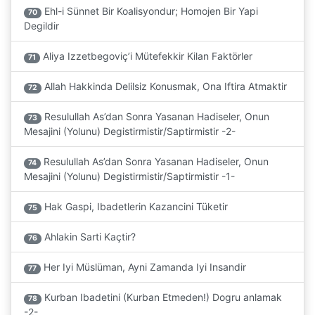
Ehl-i Sünnet Bir Koalisyondur; Homojen Bir Yapi
70
Degildir
Aliya Izzetbegoviç’i Mütefekkir Kilan Faktörler
71
Allah Hakkinda Delilsiz Konusmak, Ona Iftira Atmaktir
72
Resulullah As’dan Sonra Yasanan Hadiseler, Onun
73
Mesajini (Yolunu) Degistirmistir/Saptirmistir -2-
Resulullah As’dan Sonra Yasanan Hadiseler, Onun
74
Mesajini (Yolunu) Degistirmistir/Saptirmistir -1-
Hak Gaspi, Ibadetlerin Kazancini Tüketir
75
Ahlakin Sarti Kaçtir?
76
Her Iyi Müslüman, Ayni Zamanda Iyi Insandir
77
Kurban Ibadetini (Kurban Etmeden!) Dogru anlamak
78
-2-