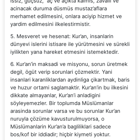
issiz, güçsüz, aç ve açikta kalmis, zavalli ve
acinacak duruma düsmüs mustaz’aflara
merhamet edilmesini, onlara aciyip hizmet ve
yardim edilmesini ilkelestirmistir.
5. Mesveret ve hesenat: Kur’an, insanlarin
dünyevi islerini istisare ile yürütmesini ve sürekli
iyilikten yana hareket etmesini istemektedir.
6. Kur’an’in maksadi ve misyonu, sorun üretmek
degil, ögüt verip sorunlari çözmektir. Yani
insanlari karanliklardan aydinliga çikartmak, baris
ve huzur ortami saglamaktir. Kur’an’in bu ilkesini
dikkate almayanlar, Kur’an’i anladigini
söyleyemezler. Bir toplumda Müslümanlar
arasinda sorunlar varsa ve bu sorunlar Kur’an
nuruyla çözüme kavusturulmuyorsa, o
Müslümanlarin Kur’an’a bagliliklari sadece
bos/kof bir iddiadir; hiçbir kiymeti yoktur.