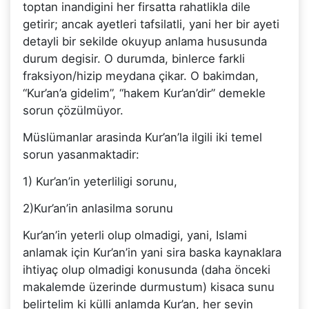
toptan inandigini her firsatta rahatlikla dile
getirir; ancak ayetleri tafsilatli, yani her bir ayeti
detayli bir sekilde okuyup anlama hususunda
durum degisir. O durumda, binlerce farkli
fraksiyon/hizip meydana çikar. O bakimdan,
“Kur’an’a gidelim”, “hakem Kur’an’dir” demekle
sorun çözülmüyor.
Müslümanlar arasinda Kur’an’la ilgili iki temel
sorun yasanmaktadir:
1) Kur’an’in yeterliligi sorunu,
2)Kur’an’in anlasilma sorunu
Kur’an’in yeterli olup olmadigi, yani, Islami
anlamak için Kur’an’in yani sira baska kaynaklara
ihtiyaç olup olmadigi konusunda (daha önceki
makalemde üzerinde durmustum) kisaca sunu
belirtelim ki külli anlamda Kur’an, her seyin