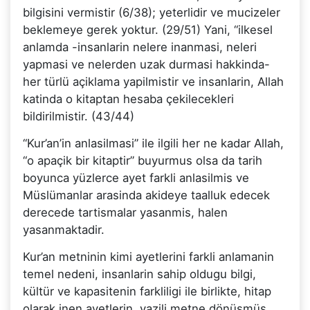
bilgisini vermistir (6/38); yeterlidir ve mucizeler
beklemeye gerek yoktur. (29/51) Yani, “ilkesel
anlamda -insanlarin nelere inanmasi, neleri
yapmasi ve nelerden uzak durmasi hakkinda-
her türlü açiklama yapilmistir ve insanlarin, Allah
katinda o kitaptan hesaba çekilecekleri
bildirilmistir. (43/44)
“Kur’an’in anlasilmasi” ile ilgili her ne kadar Allah,
“o apaçik bir kitaptir” buyurmus olsa da tarih
boyunca yüzlerce ayet farkli anlasilmis ve
Müslümanlar arasinda akideye taalluk edecek
derecede tartismalar yasanmis, halen
yasanmaktadir.
Kur’an metninin kimi ayetlerini farkli anlamanin
temel nedeni, insanlarin sahip oldugu bilgi,
kültür ve kapasitenin farkliligi ile birlikte, hitap
olarak inen ayetlerin, yazili metne dönüsmüs