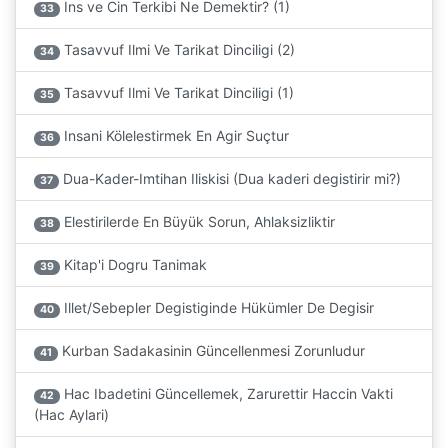
Ins ve Cin Terkibi Ne Demektir? (1)
33
Tasavvuf Ilmi Ve Tarikat Dinciligi (2)
34
Tasavvuf Ilmi Ve Tarikat Dinciligi (1)
35
Insani Kölelestirmek En Agir Suçtur
36
Dua-Kader-Imtihan Iliskisi (Dua kaderi degistirir mi?)
37
Elestirilerde En Büyük Sorun, Ahlaksizliktir
38
Kitap'i Dogru Tanimak
39
Illet/Sebepler Degistiginde Hükümler De Degisir
40
Kurban Sadakasinin Güncellenmesi Zorunludur
41
Hac Ibadetini Güncellemek, Zarurettir Haccin Vakti
42
(Hac Aylari)