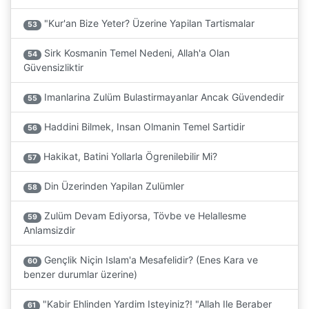
"Kur'an Bize Yeter? Üzerine Yapilan Tartismalar
53
Sirk Kosmanin Temel Nedeni, Allah'a Olan
54
Güvensizliktir
Imanlarina Zulüm Bulastirmayanlar Ancak Güvendedir
55
Haddini Bilmek, Insan Olmanin Temel Sartidir
56
Hakikat, Batini Yollarla Ögrenilebilir Mi?
57
Din Üzerinden Yapilan Zulümler
58
Zulüm Devam Ediyorsa, Tövbe ve Helallesme
59
Anlamsizdir
Gençlik Niçin Islam'a Mesafelidir? (Enes Kara ve
60
benzer durumlar üzerine)
"Kabir Ehlinden Yardim Isteyiniz?! "Allah Ile Beraber
61