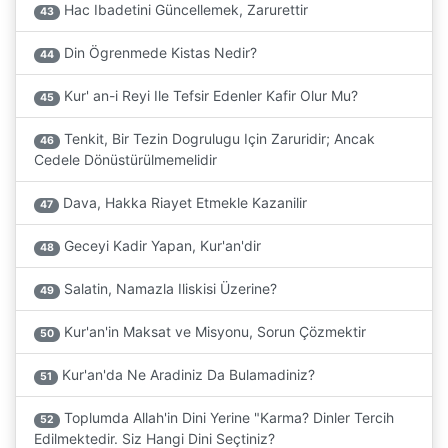
Hac Ibadetini Güncellemek, Zarurettir
43
Din Ögrenmede Kistas Nedir?
44
Kur' an-i Reyi Ile Tefsir Edenler Kafir Olur Mu?
45
Tenkit, Bir Tezin Dogrulugu Için Zaruridir; Ancak
46
Cedele Dönüstürülmemelidir
Dava, Hakka Riayet Etmekle Kazanilir
47
Geceyi Kadir Yapan, Kur'an'dir
48
Salatin, Namazla Iliskisi Üzerine?
49
Kur'an'in Maksat ve Misyonu, Sorun Çözmektir
50
Kur'an'da Ne Aradiniz Da Bulamadiniz?
51
Toplumda Allah'in Dini Yerine "Karma? Dinler Tercih
52
Edilmektedir. Siz Hangi Dini Seçtiniz?