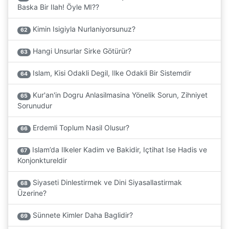
Baska Bir Ilah! Öyle MI??
Kimin Isigiyla Nurlaniyorsunuz?
62
Hangi Unsurlar Sirke Götürür?
63
Islam, Kisi Odakli Degil, Ilke Odakli Bir Sistemdir
64
Kur'an'in Dogru Anlasilmasina Yönelik Sorun, Zihniyet
65
Sorunudur
Erdemli Toplum Nasil Olusur?
66
Islam’da Ilkeler Kadim ve Bakidir, Içtihat Ise Hadis ve
67
Konjonktureldir
Siyaseti Dinlestirmek ve Dini Siyasallastirmak
68
Üzerine?
Sünnete Kimler Daha Baglidir?
69