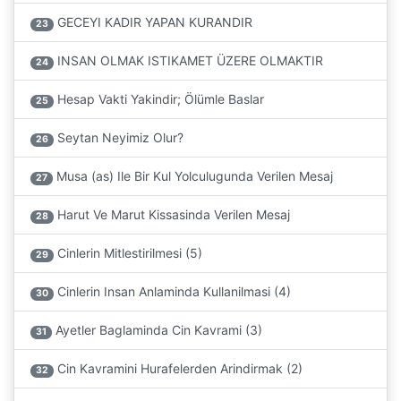
GECEYI KADIR YAPAN KURANDIR
23
INSAN OLMAK ISTIKAMET ÜZERE OLMAKTIR
24
Hesap Vakti Yakindir; Ölümle Baslar
25
Seytan Neyimiz Olur?
26
Musa (as) Ile Bir Kul Yolculugunda Verilen Mesaj
27
Harut Ve Marut Kissasinda Verilen Mesaj
28
Cinlerin Mitlestirilmesi (5)
29
Cinlerin Insan Anlaminda Kullanilmasi (4)
30
Ayetler Baglaminda Cin Kavrami (3)
31
Cin Kavramini Hurafelerden Arindirmak (2)
32