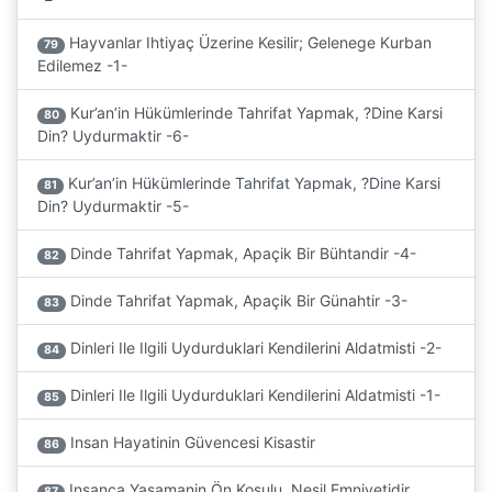
Hayvanlar Ihtiyaç Üzerine Kesilir; Gelenege Kurban
79
Edilemez -1-
Kur’an’in Hükümlerinde Tahrifat Yapmak, ?Dine Karsi
80
Din? Uydurmaktir -6-
Kur’an’in Hükümlerinde Tahrifat Yapmak, ?Dine Karsi
81
Din? Uydurmaktir -5-
Dinde Tahrifat Yapmak, Apaçik Bir Bühtandir -4-
82
Dinde Tahrifat Yapmak, Apaçik Bir Günahtir -3-
83
Dinleri Ile Ilgili Uydurduklari Kendilerini Aldatmisti -2-
84
Dinleri Ile Ilgili Uydurduklari Kendilerini Aldatmisti -1-
85
Insan Hayatinin Güvencesi Kisastir
86
Insanca Yasamanin Ön Kosulu, Nesil Emniyetidir
87