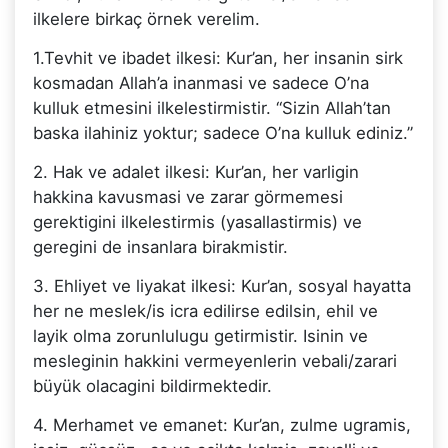
ilkelere birkaç örnek verelim.
1.Tevhit ve ibadet ilkesi: Kur’an, her insanin sirk
kosmadan Allah’a inanmasi ve sadece O’na
kulluk etmesini ilkelestirmistir. “Sizin Allah’tan
baska ilahiniz yoktur; sadece O’na kulluk ediniz.”
2. Hak ve adalet ilkesi: Kur’an, her varligin
hakkina kavusmasi ve zarar görmemesi
gerektigini ilkelestirmis (yasallastirmis) ve
geregini de insanlara birakmistir.
3. Ehliyet ve liyakat ilkesi: Kur’an, sosyal hayatta
her ne meslek/is icra edilirse edilsin, ehil ve
layik olma zorunlulugu getirmistir. Isinin ve
mesleginin hakkini vermeyenlerin vebali/zarari
büyük olacagini bildirmektedir.
4. Merhamet ve emanet: Kur’an, zulme ugramis,