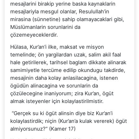
mesajlarini birakip yerine baska kaynaklarin
mesajlariyla mesgul olanlar, Resulullah’in
mirasina (sünnetine) sahip olamayacaklari gibi,
Müslümanlarin sorunlarini da
çözemeyeceklerdir.
Hülasa, Kur’an’i ilke, maksat ve misyon
temelinde; ön yargilardan uzak, salim akil faal
hale getirilerek, tarihsel baglam dikkate alinarak
samimiyetle tercüme edilip okundugu takdirde,
mesajinin daha kolay anlasilacagina, istenen
ögüdün alinacagina ve sorunlarin da
çözülecegine inaniyorum; zira Kur’an, ögüt
almak isteyenler için kolaylastirilmistir.
“Gerçek su ki ögüt alinsin diye biz Kur’an’i
kolaylastirdik; niçin (Kur’an’a kulak vererek) ögüt
almiyorsunuz?” (Kamer 17)