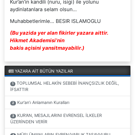
Kur’an’in kandili (nuru, isigi) ile yolunu
aydinlatanlara selam olsun…
Muhabbetlerimle… BESIR ISLAMOGLU
(Bu yazida yer alan fikirler yazara aittir.
Hikmet Akademisi’nin
bakis açisini yansitmayabilir.)
YAZARA AİT BÜTÜN YAZILAR
TOPLUMSAL HELAKİN SEBEBİ İNANÇSIZLIK DEĞİL,
1
İFSATTIR
Kur’an’ı Anlamanın Kuralları
2
KUR’AN, MESAJLARINI EVRENSEL İLKELER
3
ÜZERİNDEN VERİR
MÜSLÜMANLARIN EVREN/VARLIK TASAVVURU