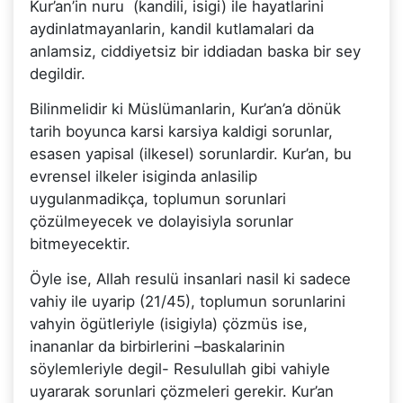
Kur’an’in nuru (kandili, isigi) ile hayatlarini
aydinlatmayanlarin, kandil kutlamalari da
anlamsiz, ciddiyetsiz bir iddiadan baska bir sey
degildir.
Bilinmelidir ki Müslümanlarin, Kur’an’a dönük
tarih boyunca karsi karsiya kaldigi sorunlar,
esasen yapisal (ilkesel) sorunlardir. Kur’an, bu
evrensel ilkeler isiginda anlasilip
uygulanmadikça, toplumun sorunlari
çözülmeyecek ve dolayisiyla sorunlar
bitmeyecektir.
Öyle ise, Allah resulü insanlari nasil ki sadece
vahiy ile uyarip (21/45), toplumun sorunlarini
vahyin ögütleriyle (isigiyla) çözmüs ise,
inananlar da birbirlerini –baskalarinin
söylemleriyle degil- Resulullah gibi vahiyle
uyararak sorunlari çözmeleri gerekir. Kur’an