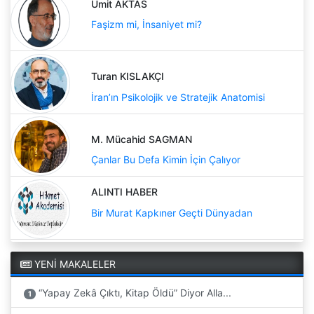
Ümit AKTAS
Faşizm mi, İnsaniyet mi?
Turan KISLAKÇI
İran’ın Psikolojik ve Stratejik Anatomisi
M. Mücahid SAGMAN
Çanlar Bu Defa Kimin İçin Çalıyor
ALINTI HABER
Bir Murat Kapkıner Geçti Dünyadan
YENİ MAKALELER
“Yapay Zekâ Çıktı, Kitap Öldü” Diyor Alla...
1