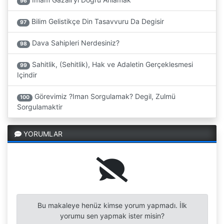
96
Bilim Gelistikçe Din Tasavvuru Da Degisir
97
Dava Sahipleri Nerdesiniz?
98
Sahitlik, (Sehitlik), Hak ve Adaletin Gerçeklesmesi
99
Içindir
Görevimiz ?Iman Sorgulamak? Degil, Zulmü
100
Sorgulamaktir
YORUMLAR
Bu makaleye henüz kimse yorum yapmadı. İlk
yorumu sen yapmak ister misin?