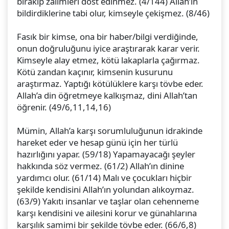
bırakıp zalimleri dost edinmez. (4/144) Allah’ın
bildirdiklerine tabi olur, kimseyle çekişmez. (8/46)
Fasık bir kimse, ona bir haber/bilgi verdiğinde,
onun doğruluğunu iyice araştırarak karar verir.
Kimseyle alay etmez, kötü lakaplarla çağırmaz.
Kötü zandan kaçınır, kimsenin kusurunu
araştırmaz. Yaptığı kötülüklere karşı tövbe eder.
Allah’a din öğretmeye kalkışmaz, dini Allah’tan
öğrenir. (49/6,11,14,16)
Mümin, Allah’a karşı sorumluluğunun idrakinde
hareket eder ve hesap günü için her türlü
hazırlığını yapar. (59/18) Yapamayacağı şeyler
hakkında söz vermez. (61/2) Allah’ın dinine
yardımcı olur. (61/14) Malı ve çocukları hiçbir
şekilde kendisini Allah’ın yolundan alıkoymaz.
(63/9) Yakıtı insanlar ve taşlar olan cehenneme
karşı kendisini ve ailesini korur ve günahlarına
karşılık samimi bir şekilde tövbe eder. (66/6,8)