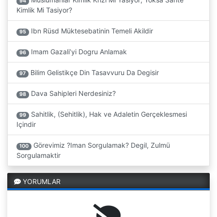
94
Kimlik Mi Tasiyor?
Ibn Rüsd Müktesebatinin Temeli Akildir
95
Imam Gazali’yi Dogru Anlamak
96
Bilim Gelistikçe Din Tasavvuru Da Degisir
97
Dava Sahipleri Nerdesiniz?
98
Sahitlik, (Sehitlik), Hak ve Adaletin Gerçeklesmesi
99
Içindir
Görevimiz ?Iman Sorgulamak? Degil, Zulmü
100
Sorgulamaktir
YORUMLAR