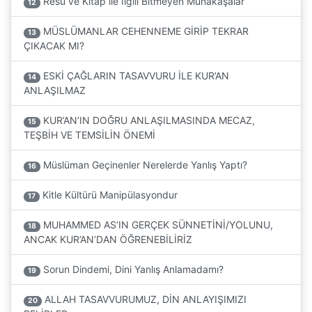
Resu ve Kitap ile İlgili Bitmeyen Münakaşalar
12
MÜSLÜMANLAR CEHENNEME GİRİP TEKRAR
13
ÇIKACAK MI?
ESKİ ÇAĞLARIN TASAVVURU İLE KUR’AN
14
ANLAŞILMAZ
KUR’AN’IN DOĞRU ANLAŞILMASINDA MECAZ,
15
TEŞBİH VE TEMSİLİN ÖNEMİ
Müslüman Geçinenler Nerelerde Yanlış Yaptı?
16
Kitle Kültürü Manipülasyondur
17
MUHAMMED AS’IN GERÇEK SÜNNETİNİ/YOLUNU,
18
ANCAK KUR’AN’DAN ÖĞRENEBİLİRİZ
Sorun Dindemi, Dini Yanlış Anlamadamı?
19
ALLAH TASAVVURUMUZ, DİN ANLAYIŞIMIZI
20