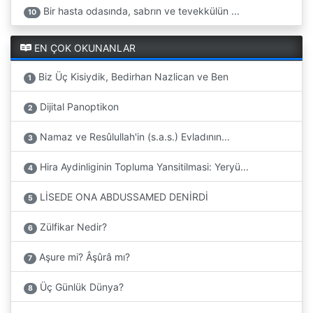
Bir hasta odasında, sabrın ve tevekkülün ...
10
EN ÇOK OKUNANLAR
Biz Üç Kisiydik, Bedirhan Nazlican ve Ben
1
Dijital Panoptikon
2
Namaz ve Resûlullah'in (s.a.s.) Evladının...
3
Hira Aydinliginin Topluma Yansitilmasi: Yeryü...
4
LİSEDE ONA ABDUSSAMED DENİRDİ
5
Zülfikar Nedir?
6
Aşure mi? Âşûrâ mı?
7
Üç Günlük Dünya?
8