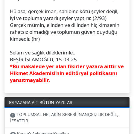
Hülasa; gerçek iman, sahibine kötü şeyler değil,
iyi ve topluma yararlı şeyler yaptırır. (2/93)
Gerçek mümin, elinden ve dilinden hiç kimsenin
rahatsız olmadığı ve toplumun güven duyduğu
kimsedir. (hr)
Selam ve sağlık dileklerimle…
BEŞİR İSLAMOĞLU, 15.03.25
*Bu makalede yer alan fikirler yazara aittir ve
Hikmet Akademisi'nin editöryal politikasını
yansıtmayabilir.
YAZARA AİT BÜTÜN YAZILAR
TOPLUMSAL HELAKİN SEBEBİ İNANÇSIZLIK DEĞİL,
1
İFSATTIR
Kur’an’ı Anlamanın Kuralları