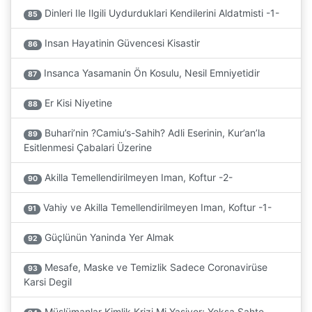
Dinleri Ile Ilgili Uydurduklari Kendilerini Aldatmisti -1-
85
Insan Hayatinin Güvencesi Kisastir
86
Insanca Yasamanin Ön Kosulu, Nesil Emniyetidir
87
Er Kisi Niyetine
88
Buhari’nin ?Camiu’s-Sahih? Adli Eserinin, Kur’an’la
89
Esitlenmesi Çabalari Üzerine
Akilla Temellendirilmeyen Iman, Koftur -2-
90
Vahiy ve Akilla Temellendirilmeyen Iman, Koftur -1-
91
Güçlünün Yaninda Yer Almak
92
Mesafe, Maske ve Temizlik Sadece Coronavirüse
93
Karsi Degil
Müslümanlar Kimlik Krizi Mi Yasiyor; Yoksa Sahte