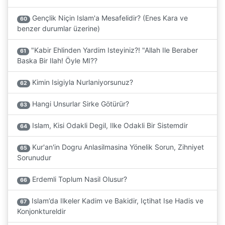
Gençlik Niçin Islam'a Mesafelidir? (Enes Kara ve
60
benzer durumlar üzerine)
"Kabir Ehlinden Yardim Isteyiniz?! "Allah Ile Beraber
61
Baska Bir Ilah! Öyle MI??
Kimin Isigiyla Nurlaniyorsunuz?
62
Hangi Unsurlar Sirke Götürür?
63
Islam, Kisi Odakli Degil, Ilke Odakli Bir Sistemdir
64
Kur'an'in Dogru Anlasilmasina Yönelik Sorun, Zihniyet
65
Sorunudur
Erdemli Toplum Nasil Olusur?
66
Islam’da Ilkeler Kadim ve Bakidir, Içtihat Ise Hadis ve
67
Konjonktureldir