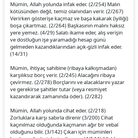
Mümin, Allah yolunda infak eder. (2/254) Malın
kötüsünden değil, temiz olanından verir. (2/267)
Verirken gösterişe kaçmaz ve başa kakarak (iyiliği)
boşa çıkartmaz. (2/264) Başkasının malını haksız
yere yemez. (4/29) Salatı ikame eder, alış verişin
ve dostluğun işe yaramadığı hesap günü
gelmeden kazandıklarından açık-gizli infak eder.
(14/31)
Mümin, ihtiyaç sahibine (ribaya kalkışmadan)
karşılıksız borç verir. (2/245) Alacağını ribaya
çevirmez. (2/278) Borçlarını ve alacaklarını yazar
ve gerekirse şahitler tutar (veya resmiyet
kazandırarak zamanında öder). (2/282)
Mümin, Allah yolunda cihat eder. (2/218)
Zorluklara karşı sabırla direnir (3/200) Cihat
kaçınılmaz olduğunda kaçmanın ağır bir vebal
olduğunu bilir. (3/142) Çıkarı için müminleri