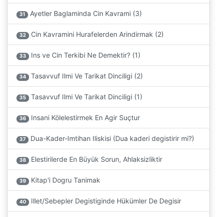
Ayetler Baglaminda Cin Kavrami (3)
31
Cin Kavramini Hurafelerden Arindirmak (2)
32
Ins ve Cin Terkibi Ne Demektir? (1)
33
Tasavvuf Ilmi Ve Tarikat Dinciligi (2)
34
Tasavvuf Ilmi Ve Tarikat Dinciligi (1)
35
Insani Kölelestirmek En Agir Suçtur
36
Dua-Kader-Imtihan Iliskisi (Dua kaderi degistirir mi?)
37
Elestirilerde En Büyük Sorun, Ahlaksizliktir
38
Kitap'i Dogru Tanimak
39
Illet/Sebepler Degistiginde Hükümler De Degisir
40