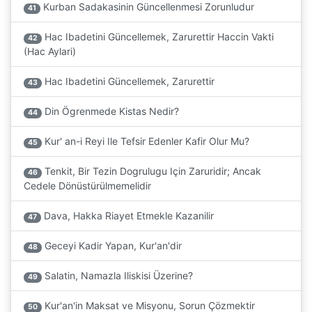
Kurban Sadakasinin Güncellenmesi Zorunludur
41
Hac Ibadetini Güncellemek, Zarurettir Haccin Vakti
42
(Hac Aylari)
Hac Ibadetini Güncellemek, Zarurettir
43
Din Ögrenmede Kistas Nedir?
44
Kur' an-i Reyi Ile Tefsir Edenler Kafir Olur Mu?
45
Tenkit, Bir Tezin Dogrulugu Için Zaruridir; Ancak
46
Cedele Dönüstürülmemelidir
Dava, Hakka Riayet Etmekle Kazanilir
47
Geceyi Kadir Yapan, Kur'an'dir
48
Salatin, Namazla Iliskisi Üzerine?
49
Kur'an'in Maksat ve Misyonu, Sorun Çözmektir
50