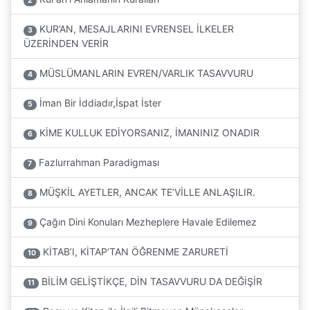
2
KUR’AN, MESAJLARINI EVRENSEL İLKELER
3
ÜZERİNDEN VERİR
MÜSLÜMANLARIN EVREN/VARLIK TASAVVURU
4
İman Bir İddiadır,İspat İster
5
KİME KULLUK EDİYORSANIZ, İMANINIZ ONADIR
6
Fazlurrahman Paradigması
7
MÜŞKİL AYETLER, ANCAK TE’VİLLE ANLAŞILIR.
8
Çağın Dini Konuları Mezheplere Havale Edilemez
9
KİTAB’I, KİTAP’TAN ÖĞRENME ZARURETİ
10
BİLİM GELİŞTİKÇE, DİN TASAVVURU DA DEĞİŞİR
11