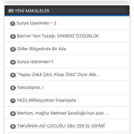
YENİ MAKALELER
Suriye İzlenimleri – 2
1
Batı'nın Yeni Tuzağı: SINIRSIZ ÖZGÜRLÜK
2
Göller Bölgesinde Bir Ada
3
Suriye izlenimleri-1
4
“Yapay Zekâ Çıktı, Kitap Öldü” Diyor Alla...
5
Yalnızlaşma..!
6
YAZILARRaiyyetten İnsaniyete
7
Merhum, mağfur Mehmet Şerefoğlu’nun aziz ...
8
TAKVÂNIN ASİ ÇOCUĞU: EBU ZER EL-GIFÂRÎ
9