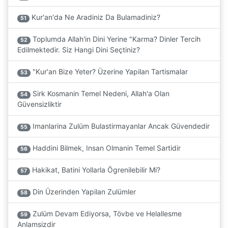
Kur'an'da Ne Aradiniz Da Bulamadiniz?
51
Toplumda Allah'in Dini Yerine "Karma? Dinler Tercih
52
Edilmektedir. Siz Hangi Dini Seçtiniz?
"Kur'an Bize Yeter? Üzerine Yapilan Tartismalar
53
Sirk Kosmanin Temel Nedeni, Allah'a Olan
54
Güvensizliktir
Imanlarina Zulüm Bulastirmayanlar Ancak Güvendedir
55
Haddini Bilmek, Insan Olmanin Temel Sartidir
56
Hakikat, Batini Yollarla Ögrenilebilir Mi?
57
Din Üzerinden Yapilan Zulümler
58
Zulüm Devam Ediyorsa, Tövbe ve Helallesme
59
Anlamsizdir