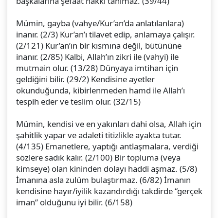
başkalarına şefaat hakkı tanımaz. (39/44)
Mümin, gayba (vahye/Kur’an’da anlatılanlara)
inanır. (2/3) Kur’an’ı tilavet edip, anlamaya çalışır.
(2/121) Kur’an’ın bir kısmına değil, bütününe
inanır. (2/85) Kalbi, Allah’ın zikri ile (vahyi) ile
mutmain olur. (13/28) Dünyaya imtihan için
geldiğini bilir. (29/2) Kendisine ayetler
okunduğunda, kibirlenmeden hamd ile Allah’ı
tespih eder ve teslim olur. (32/15)
Mümin, kendisi ve en yakınları dahi olsa, Allah için
şahitlik yapar ve adaleti titizlikle ayakta tutar.
(4/135) Emanetlere, yaptığı antlaşmalara, verdiği
sözlere sadık kalır. (2/100) Bir topluma (veya
kimseye) olan kininden dolayı haddi aşmaz. (5/8)
İmanına asla zulüm bulaştırmaz. (6/82) İmanın
kendisine hayır/iyilik kazandırdığı takdirde “gerçek
iman” olduğunu iyi bilir. (6/158)