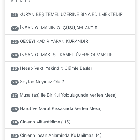
BELİRLER
KUR’AN BEŞ TEMEL ÜZERİNE BİNA EDİLMEKTEDİR
21
İNSAN OLMANIN ÖLÇÜSÜ,AHLAKTIR.
22
GECEYI KADIR YAPAN KURANDIR
23
INSAN OLMAK ISTIKAMET ÜZERE OLMAKTIR
24
Hesap Vakti Yakindir; Ölümle Baslar
25
Seytan Neyimiz Olur?
26
Musa (as) Ile Bir Kul Yolculugunda Verilen Mesaj
27
Harut Ve Marut Kissasinda Verilen Mesaj
28
Cinlerin Mitlestirilmesi (5)
29
Cinlerin Insan Anlaminda Kullanilmasi (4)
30