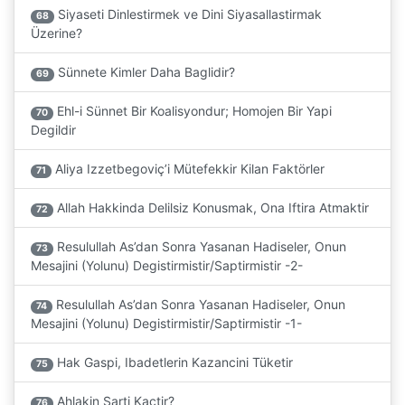
Siyaseti Dinlestirmek ve Dini Siyasallastirmak
68
Üzerine?
Sünnete Kimler Daha Baglidir?
69
Ehl-i Sünnet Bir Koalisyondur; Homojen Bir Yapi
70
Degildir
Aliya Izzetbegoviç’i Mütefekkir Kilan Faktörler
71
Allah Hakkinda Delilsiz Konusmak, Ona Iftira Atmaktir
72
Resulullah As’dan Sonra Yasanan Hadiseler, Onun
73
Mesajini (Yolunu) Degistirmistir/Saptirmistir -2-
Resulullah As’dan Sonra Yasanan Hadiseler, Onun
74
Mesajini (Yolunu) Degistirmistir/Saptirmistir -1-
Hak Gaspi, Ibadetlerin Kazancini Tüketir
75
Ahlakin Sarti Kaçtir?
76