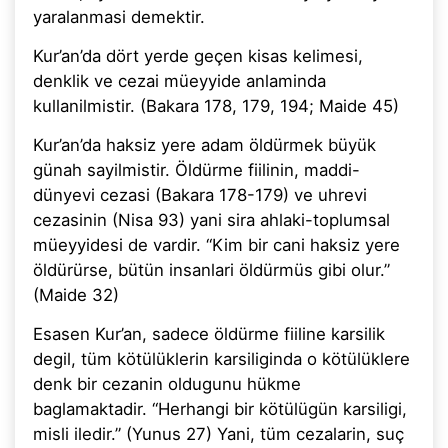
yaralanmasi demektir.
Kur’an’da dört yerde geçen kisas kelimesi,
denklik ve cezai müeyyide anlaminda
kullanilmistir. (Bakara 178, 179, 194; Maide 45)
Kur’an’da haksiz yere adam öldürmek büyük
günah sayilmistir. Öldürme fiilinin, maddi-
dünyevi cezasi (Bakara 178-179) ve uhrevi
cezasinin (Nisa 93) yani sira ahlaki-toplumsal
müeyyidesi de vardir. “Kim bir cani haksiz yere
öldürürse, bütün insanlari öldürmüs gibi olur.”
(Maide 32)
Esasen Kur’an, sadece öldürme fiiline karsilik
degil, tüm kötülüklerin karsiliginda o kötülüklere
denk bir cezanin oldugunu hükme
baglamaktadir. “Herhangi bir kötülügün karsiligi,
misli iledir.” (Yunus 27) Yani, tüm cezalarin, suç