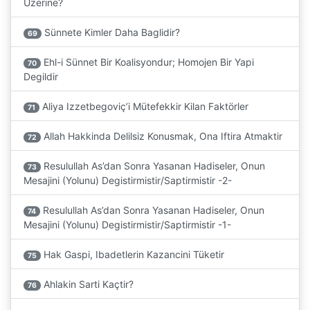
Üzerine?
Sünnete Kimler Daha Baglidir?
69
Ehl-i Sünnet Bir Koalisyondur; Homojen Bir Yapi
70
Degildir
Aliya Izzetbegoviç’i Mütefekkir Kilan Faktörler
71
Allah Hakkinda Delilsiz Konusmak, Ona Iftira Atmaktir
72
Resulullah As’dan Sonra Yasanan Hadiseler, Onun
73
Mesajini (Yolunu) Degistirmistir/Saptirmistir -2-
Resulullah As’dan Sonra Yasanan Hadiseler, Onun
74
Mesajini (Yolunu) Degistirmistir/Saptirmistir -1-
Hak Gaspi, Ibadetlerin Kazancini Tüketir
75
Ahlakin Sarti Kaçtir?
76