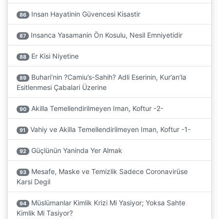
Insan Hayatinin Güvencesi Kisastir
86
Insanca Yasamanin Ön Kosulu, Nesil Emniyetidir
87
Er Kisi Niyetine
88
Buhari’nin ?Camiu’s-Sahih? Adli Eserinin, Kur’an’la
89
Esitlenmesi Çabalari Üzerine
Akilla Temellendirilmeyen Iman, Koftur -2-
90
Vahiy ve Akilla Temellendirilmeyen Iman, Koftur -1-
91
Güçlünün Yaninda Yer Almak
92
Mesafe, Maske ve Temizlik Sadece Coronavirüse
93
Karsi Degil
Müslümanlar Kimlik Krizi Mi Yasiyor; Yoksa Sahte
94
Kimlik Mi Tasiyor?