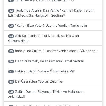
Kur'an'da Ne Aradiniz Da Bulamadiniz?
51
Toplumda Allah'in Dini Yerine "Karma? Dinler Tercih
52
Edilmektedir. Siz Hangi Dini Seçtiniz?
"Kur'an Bize Yeter? Üzerine Yapilan Tartismalar
53
Sirk Kosmanin Temel Nedeni, Allah'a Olan
54
Güvensizliktir
Imanlarina Zulüm Bulastirmayanlar Ancak Güvendedir
55
Haddini Bilmek, Insan Olmanin Temel Sartidir
56
Hakikat, Batini Yollarla Ögrenilebilir Mi?
57
Din Üzerinden Yapilan Zulümler
58
Zulüm Devam Ediyorsa, Tövbe ve Helallesme
59
Anlamsizdir