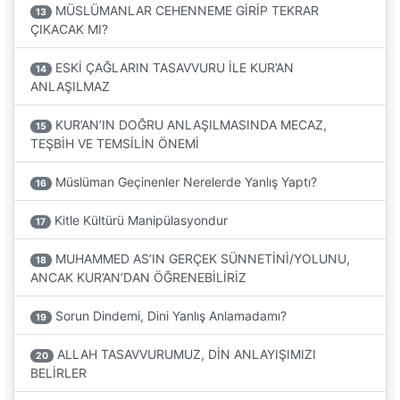
MÜSLÜMANLAR CEHENNEME GİRİP TEKRAR
13
ÇIKACAK MI?
ESKİ ÇAĞLARIN TASAVVURU İLE KUR’AN
14
ANLAŞILMAZ
KUR’AN’IN DOĞRU ANLAŞILMASINDA MECAZ,
15
TEŞBİH VE TEMSİLİN ÖNEMİ
Müslüman Geçinenler Nerelerde Yanlış Yaptı?
16
Kitle Kültürü Manipülasyondur
17
MUHAMMED AS’IN GERÇEK SÜNNETİNİ/YOLUNU,
18
ANCAK KUR’AN’DAN ÖĞRENEBİLİRİZ
Sorun Dindemi, Dini Yanlış Anlamadamı?
19
ALLAH TASAVVURUMUZ, DİN ANLAYIŞIMIZI
20
BELİRLER