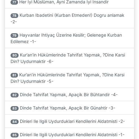
Her Iyi Müslüman, Ayni Zamanda Iyi Insandir
77
Kurban Ibadetini (Kurban Etmeden!) Dogru anlamak
78
-2-
Hayvanlar Ihtiyaç Üzerine Kesilir; Gelenege Kurban
79
Edilemez -1-
Kur’an’in Hükümlerinde Tahrifat Yapmak, ?Dine Karsi
80
Din? Uydurmaktir -6-
Kur’an’in Hükümlerinde Tahrifat Yapmak, ?Dine Karsi
81
Din? Uydurmaktir -5-
Dinde Tahrifat Yapmak, Apaçik Bir Bühtandir -4-
82
Dinde Tahrifat Yapmak, Apaçik Bir Günahtir -3-
83
Dinleri Ile Ilgili Uydurduklari Kendilerini Aldatmisti -2-
84
Dinleri Ile Ilgili Uydurduklari Kendilerini Aldatmisti -1-
85