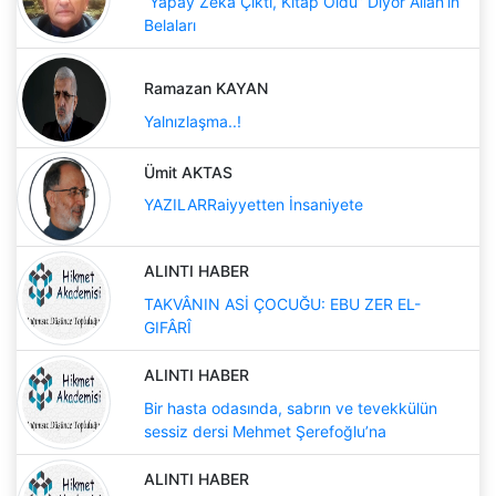
“Yapay Zekâ Çıktı, Kitap Öldü” Diyor Allah’ın
Belaları
Ramazan KAYAN
Yalnızlaşma..!
Ümit AKTAS
YAZILARRaiyyetten İnsaniyete
ALINTI HABER
TAKVÂNIN ASİ ÇOCUĞU: EBU ZER EL-
GIFÂRÎ
ALINTI HABER
Bir hasta odasında, sabrın ve tevekkülün
sessiz dersi Mehmet Şerefoğlu’na
ALINTI HABER