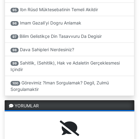
Ibn Rüsd Müktesebatinin Temeli Akildir
95
Imam Gazali’yi Dogru Anlamak
96
Bilim Gelistikçe Din Tasavvuru Da Degisir
97
Dava Sahipleri Nerdesiniz?
98
Sahitlik, (Sehitlik), Hak ve Adaletin Gerçeklesmesi
99
Içindir
Görevimiz ?Iman Sorgulamak? Degil, Zulmü
100
Sorgulamaktir
YORUMLAR