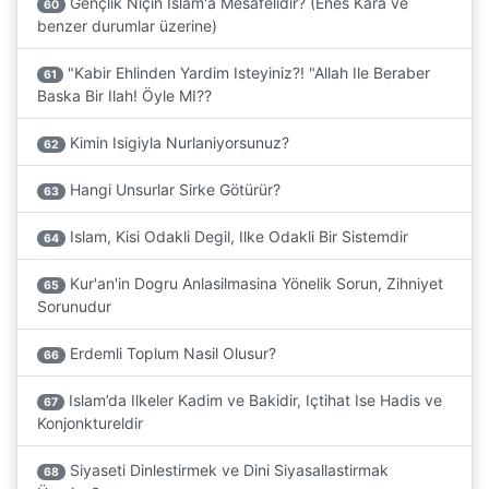
Gençlik Niçin Islam'a Mesafelidir? (Enes Kara ve
60
benzer durumlar üzerine)
"Kabir Ehlinden Yardim Isteyiniz?! "Allah Ile Beraber
61
Baska Bir Ilah! Öyle MI??
Kimin Isigiyla Nurlaniyorsunuz?
62
Hangi Unsurlar Sirke Götürür?
63
Islam, Kisi Odakli Degil, Ilke Odakli Bir Sistemdir
64
Kur'an'in Dogru Anlasilmasina Yönelik Sorun, Zihniyet
65
Sorunudur
Erdemli Toplum Nasil Olusur?
66
Islam’da Ilkeler Kadim ve Bakidir, Içtihat Ise Hadis ve
67
Konjonktureldir
Siyaseti Dinlestirmek ve Dini Siyasallastirmak
68