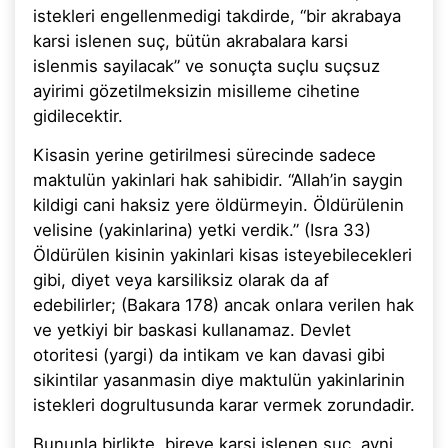
istekleri engellenmedigi takdirde, “bir akrabaya
karsi islenen suç, bütün akrabalara karsi
islenmis sayilacak” ve sonuçta suçlu suçsuz
ayirimi gözetilmeksizin misilleme cihetine
gidilecektir.
Kisasin yerine getirilmesi sürecinde sadece
maktulün yakinlari hak sahibidir. “Allah’in saygin
kildigi cani haksiz yere öldürmeyin. Öldürülenin
velisine (yakinlarina) yetki verdik.” (Isra 33)
Öldürülen kisinin yakinlari kisas isteyebilecekleri
gibi, diyet veya karsiliksiz olarak da af
edebilirler; (Bakara 178) ancak onlara verilen hak
ve yetkiyi bir baskasi kullanamaz. Devlet
otoritesi (yargi) da intikam ve kan davasi gibi
sikintilar yasanmasin diye maktulün yakinlarinin
istekleri dogrultusunda karar vermek zorundadir.
Bununla birlikte, bireye karsi islenen suç, ayni