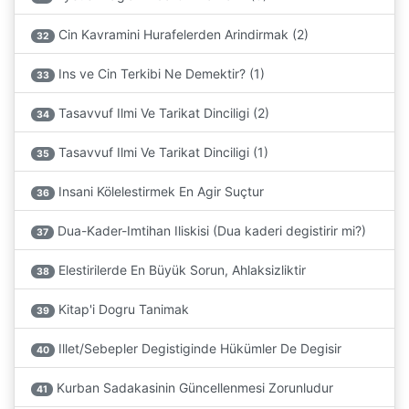
Cin Kavramini Hurafelerden Arindirmak (2)
32
Ins ve Cin Terkibi Ne Demektir? (1)
33
Tasavvuf Ilmi Ve Tarikat Dinciligi (2)
34
Tasavvuf Ilmi Ve Tarikat Dinciligi (1)
35
Insani Kölelestirmek En Agir Suçtur
36
Dua-Kader-Imtihan Iliskisi (Dua kaderi degistirir mi?)
37
Elestirilerde En Büyük Sorun, Ahlaksizliktir
38
Kitap'i Dogru Tanimak
39
Illet/Sebepler Degistiginde Hükümler De Degisir
40
Kurban Sadakasinin Güncellenmesi Zorunludur
41