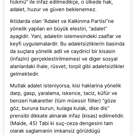
hükmü” ile infaz edilmedikçe, o ülkede hak,
adalet, huzur ve güven beklenemez.
Iktidarda olan “Adalet ve Kalkinma Partisi”ne
yönelik yapilan en büyük elestiri, “adalet”
ayagidir. Yani, adaletin islemesindeki zaaflar ve
keyfi uygulamalardir. Bu adaletsizliklerin basinda
da suçlara yönelik adil ve caydirici bir kisasin
(infazin) gerçeklestirilmemesi ve diger sosyal
alanlardaki ihale, rüsvet, torpil gibi adaletsizlikler
gelmektedir.
Mutlak adalet isteniyorsa, kisi haklarina yönelik
darp, gasp, yaralama, iskence, taciz, küfür ve
benzeri hakaretler (tüm müessir fiiller) “göze
göz, buruna burun, kulaga kulak, dise dis”
prensibi dikkate alinarak infaz (kisas) edilmelidir.
(Maide, 45) Tabi ki suç-ceza dengesini tam
olarak saglamanin imkansiz görüldügü