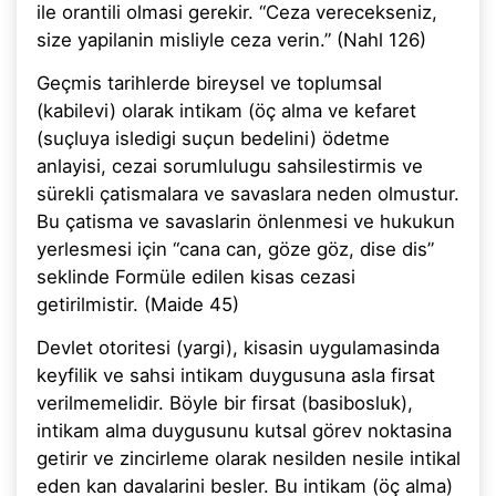
ile orantili olmasi gerekir. “Ceza verecekseniz,
size yapilanin misliyle ceza verin.” (Nahl 126)
Geçmis tarihlerde bireysel ve toplumsal
(kabilevi) olarak intikam (öç alma ve kefaret
(suçluya isledigi suçun bedelini) ödetme
anlayisi, cezai sorumlulugu sahsilestirmis ve
sürekli çatismalara ve savaslara neden olmustur.
Bu çatisma ve savaslarin önlenmesi ve hukukun
yerlesmesi için “cana can, göze göz, dise dis”
seklinde Formüle edilen kisas cezasi
getirilmistir. (Maide 45)
Devlet otoritesi (yargi), kisasin uygulamasinda
keyfilik ve sahsi intikam duygusuna asla firsat
verilmemelidir. Böyle bir firsat (basibosluk),
intikam alma duygusunu kutsal görev noktasina
getirir ve zincirleme olarak nesilden nesile intikal
eden kan davalarini besler. Bu intikam (öç alma)