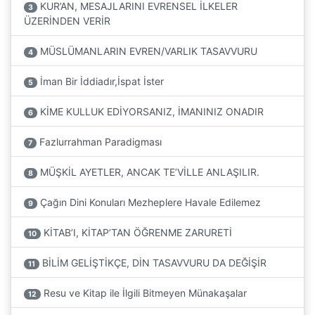
KUR’AN, MESAJLARINI EVRENSEL İLKELER
3
ÜZERİNDEN VERİR
MÜSLÜMANLARIN EVREN/VARLIK TASAVVURU
4
İman Bir İddiadır,İspat İster
5
KİME KULLUK EDİYORSANIZ, İMANINIZ ONADIR
6
Fazlurrahman Paradigması
7
MÜŞKİL AYETLER, ANCAK TE’VİLLE ANLAŞILIR.
8
Çağın Dini Konuları Mezheplere Havale Edilemez
9
KİTAB’I, KİTAP’TAN ÖĞRENME ZARURETİ
10
BİLİM GELİŞTİKÇE, DİN TASAVVURU DA DEĞİŞİR
11
Resu ve Kitap ile İlgili Bitmeyen Münakaşalar
12