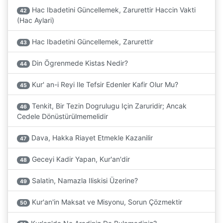
Hac Ibadetini Güncellemek, Zarurettir Haccin Vakti
42
(Hac Aylari)
Hac Ibadetini Güncellemek, Zarurettir
43
Din Ögrenmede Kistas Nedir?
44
Kur' an-i Reyi Ile Tefsir Edenler Kafir Olur Mu?
45
Tenkit, Bir Tezin Dogrulugu Için Zaruridir; Ancak
46
Cedele Dönüstürülmemelidir
Dava, Hakka Riayet Etmekle Kazanilir
47
Geceyi Kadir Yapan, Kur'an'dir
48
Salatin, Namazla Iliskisi Üzerine?
49
Kur'an'in Maksat ve Misyonu, Sorun Çözmektir
50