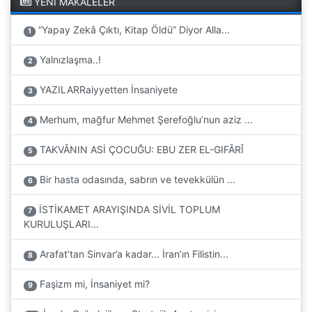
YENİ MAKALELER
“Yapay Zekâ Çıktı, Kitap Öldü” Diyor Alla...
1
Yalnızlaşma..!
2
YAZILARRaiyyetten İnsaniyete
3
Merhum, mağfur Mehmet Şerefoğlu’nun aziz ...
4
TAKVÂNIN ASİ ÇOCUĞU: EBU ZER EL-GIFÂRÎ
5
Bir hasta odasında, sabrın ve tevekkülün ...
6
İSTİKAMET ARAYIŞINDA SİVİL TOPLUM
7
KURULUŞLARI...
Arafat’tan Sinvar’a kadar... İran’ın Filistin...
8
Faşizm mi, İnsaniyet mi?
9