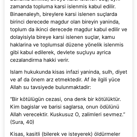
zamanda topluma karsi islenmis kabul edilir.
Binaenaleyh, bireylere karsi islenen suçlarda
birinci derecede magdur olan bireyin yaninda,
toplum da ikinci derecede magdur kabul edilir ve
dolayisiyla bireye karsi islenen suçlar, kamu
haklarina ve toplumsal düzene yönelik islenmis
gibi kabul edilerek, devlete suçluyu ayrica
cezalandirma hakki verir.
Islam hukukunda kisas infazi yaninda, sulh, diyet
ve af da önem arz etmektedir. Af ile ilgili yüce
Allah su tavsiyede bulunmaktadir:
“Bir kötülügün cezasi, ona denk bir kötülüktür.
Kim bagislar ve barisi saglarsa, onun ödülünü
Allah verecektir. Kuskusuz O, zalimleri sevmez.”
(Sura, 40)
Kisas, kasitli (bilerek ve isteyerek) öldürmeler