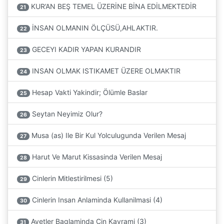
KUR’AN BEŞ TEMEL ÜZERİNE BİNA EDİLMEKTEDİR
21
İNSAN OLMANIN ÖLÇÜSÜ,AHLAKTIR.
22
GECEYI KADIR YAPAN KURANDIR
23
INSAN OLMAK ISTIKAMET ÜZERE OLMAKTIR
24
Hesap Vakti Yakindir; Ölümle Baslar
25
Seytan Neyimiz Olur?
26
Musa (as) Ile Bir Kul Yolculugunda Verilen Mesaj
27
Harut Ve Marut Kissasinda Verilen Mesaj
28
Cinlerin Mitlestirilmesi (5)
29
Cinlerin Insan Anlaminda Kullanilmasi (4)
30
Ayetler Baglaminda Cin Kavrami (3)
31