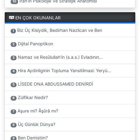
İran’ın Psikolojik ve Stratejik Anatomisi
10
EN ÇOK OKUNANLAR
Biz Üç Kisiydik, Bedirhan Nazlican ve Ben
1
Dijital Panoptikon
2
Namaz ve Resûlullah'in (s.a.s.) Evladının...
3
Hira Aydinliginin Topluma Yansitilmasi: Yeryü...
4
LİSEDE ONA ABDUSSAMED DENİRDİ
5
Zülfikar Nedir?
6
Aşure mi? Âşûrâ mı?
7
Üç Günlük Dünya?
8
Ben Demistim?
9