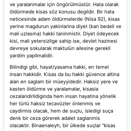
ve yaralanmalar için öngörülmüstür. Hata olarak
öldürmede kisas söz konusu degildir. Bir hata
neticesinde adam öldürmelerde (Nisa 92), kisas
yerine magdurun yakinlarina diyet (kan bedeli ve
mali uzlasma) hakki taninmistir. Diyet ödeyecek
kisi, mali yetersizlige sahip ise, devlet hazinesi
devreye sokularak maktulün ailesine gerekli
yardim yapilmalidir.
Bilindigi gibi, hayat/yasama hakki, en temel
insan hakkidir. Kisas da bu hakki güvence altina
alan en saglam bir müeyyidedir. Haksiz yere ve
kasten öldürme ve yaralamalar, kisasla
cezalandirildiginda hem insan hayatina yönelik
her türlü haksiz tecavüzler önlenmis ve
caydirmis olacak, hem de suçlu, isledigi suça
denk bir ceza görerek adalet saglanmis
olacaktir. Binaenaleyh, bir ülkede suçlar “kisas