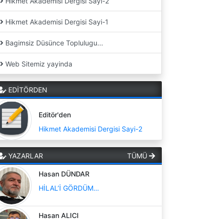
Hikmet Akademisi Dergisi Sayi-2
Hikmet Akademisi Dergisi Sayi-1
Bagimsiz Düsünce Toplulugu...
Web Sitemiz yayinda
EDİTÖRDEN
Editör'den
Hikmet Akademisi Dergisi Sayi-2
YAZARLAR
TÜMÜ
Hasan DÜNDAR
HİLAL’İ GÖRDÜM…
Hasan ALICI