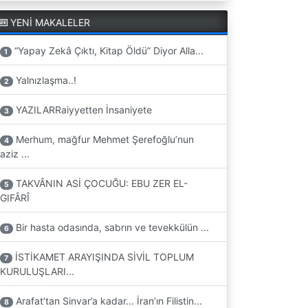
YENİ MAKALELER
“Yapay Zekâ Çıktı, Kitap Öldü” Diyor Alla...
1
Yalnızlaşma..!
2
YAZILARRaiyyetten İnsaniyete
3
Merhum, mağfur Mehmet Şerefoğlu’nun
4
aziz ...
TAKVÂNIN ASİ ÇOCUĞU: EBU ZER EL-
5
GIFÂRÎ
Bir hasta odasında, sabrın ve tevekkülün ...
6
İSTİKAMET ARAYIŞINDA SİVİL TOPLUM
7
KURULUŞLARI...
Arafat’tan Sinvar’a kadar... İran’ın Filistin...
8