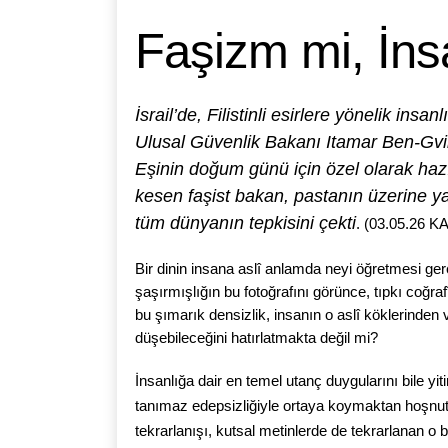
Faşizm mi, İns
İsrail’de, Filistinli esirlere yönelik ins
Ulusal Güvenlik Bakanı Itamar Ben-Gvir
Eşinin doğum günü için özel olarak hazı
kesen faşist bakan, pastanın üzerine ya
tüm dünyanın tepkisini çekti
. (03.05.26 
Bir dinin insana aslî anlamda neyi öğretmesi ger
şaşırmışlığın bu fotoğrafını görünce, tıpkı coğrafî s
bu şımarık densizlik, insanın o aslî köklerinden 
düşebileceğini hatırlatmakta değil mi?
İnsanlığa dair en temel utanç duygularını bile yiti
tanımaz edepsizliğiyle ortaya koymaktan hoşnu
tekrarlanışı, kutsal metinlerde de tekrarlanan o b