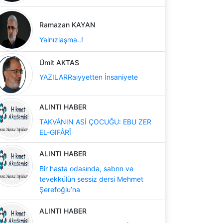
Ramazan KAYAN
Yalnızlaşma..!
Ümit AKTAS
YAZILARRaiyyetten İnsaniyete
ALINTI HABER
TAKVÂNIN ASİ ÇOCUĞU: EBU ZER
EL-GIFÂRÎ
ALINTI HABER
Bir hasta odasında, sabrın ve
tevekkülün sessiz dersi Mehmet
Şerefoğlu’na
ALINTI HABER