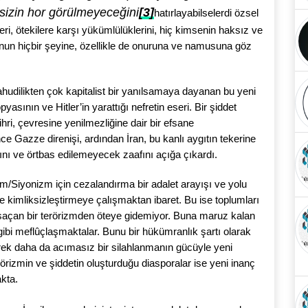
sizin hor görülmeyeceğini
[3]
hatırlayabilselerdi özsel
eri, ötekilere karşı yükümlülüklerini, hiç kimsenin haksız ve
un hiçbir şeyine, özellikle de onuruna ve namusuna göz
, Yahudilikten çok kapitalist bir yanılsamaya dayanan bu yeni
opyasının ve Hitler’in yarattığı nefretin eseri. Bir şiddet
ri, çevresine yenilmezliğine dair bir efsane
 Gazze direnişi, ardından İran, bu kanlı aygıtın tekerine
nı ve örtbas edilemeyecek zaafını açığa çıkardı.
şizm/Siyonizm için cezalandırma bir adalet arayışı ve yolu
kimliksizleştirmeye çalışmaktan ibaret. Bu ise toplumları
saçan bir terörizmden öteye gidemiyor. Buna maruz kalan
ibi meflûçlaşmaktalar. Bunu bir hükümranlık şartı olarak
erek daha da acımasız bir silahlanmanın gücüyle yeni
örizmin ve şiddetin oluşturduğu diasporalar ise yeni inanç
akta.