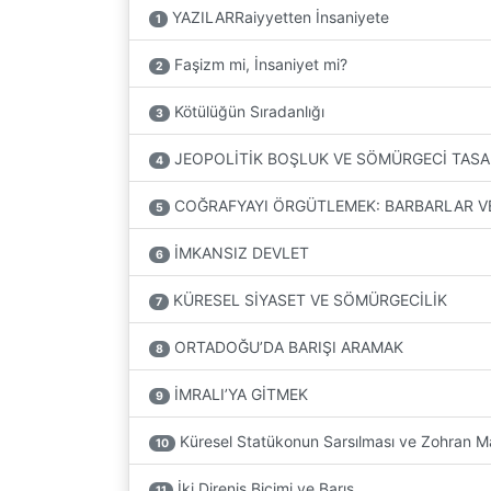
YAZILARRaiyyetten İnsaniyete
1
Faşizm mi, İnsaniyet mi?
2
Kötülüğün Sıradanlığı
3
JEOPOLİTİK BOŞLUK VE SÖMÜRGECİ TAS
4
COĞRAFYAYI ÖRGÜTLEMEK: BARBARLAR VE
5
İMKANSIZ DEVLET
6
KÜRESEL SİYASET VE SÖMÜRGECİLİK
7
ORTADOĞU’DA BARIŞI ARAMAK
8
İMRALI’YA GİTMEK
9
Küresel Statükonun Sarsılması ve Zohran 
10
İki Direniş Biçimi ve Barış
11