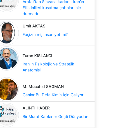
Arafat’tan Sinvar’a kadar... İran’ın
Filistinlileri kuşatma çabaları hiç
durmadı
Ümit AKTAS
Faşizm mi, İnsaniyet mi?
Turan KISLAKÇI
İran’ın Psikolojik ve Stratejik
Anatomisi
M. Mücahid SAGMAN
Çanlar Bu Defa Kimin İçin Çalıyor
ALINTI HABER
Bir Murat Kapkıner Geçti Dünyadan