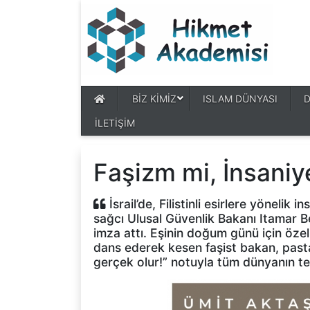
BİZ KİMİZ
ISLAM DÜNYASI
İLETİŞİM
Faşizm mi, İnsaniy
İsrail’de, Filistinli esirlere yönelik 
sağcı Ulusal Güvenlik Bakanı Itamar B
imza attı. Eşinin doğum günü için özel 
dans ederek kesen faşist bakan, pasta
gerçek olur!” notuyla tüm dünyanın t