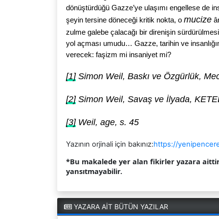
dönüştürdüğü Gazze’ye ulaşımı engellese de in
mucize
şeyin tersine döneceği kritik nokta, o
ân
zulme galebe çalacağı bir direnişin sürdürülmesi
yol açması umudu… Gazze, tarihin ve insanlığın 
verecek: faşizm mi insaniyet mi?
[1]
Simon Weil, Baskı ve Özgürlük, Mec
[2]
Simon Weil, Savaş ve İlyada, KETEB
[3]
Weil, age, s. 45
Yazının orjinali için bakınız:
https://yenipencer
*Bu makalede yer alan fikirler yazara aitti
yansıtmayabilir.
YAZARA AİT BÜTÜN YAZILAR