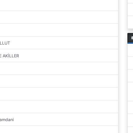
ALLUT
 AKİLLER
Mamdani