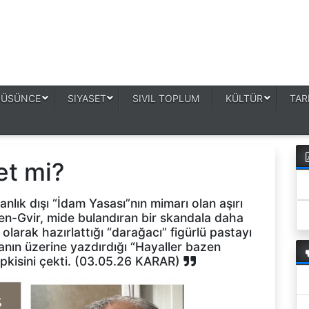
DÜSÜNCE
SIYASET
SIVIL TOPLUM
KÜLTÜR
TAR
et mi?
insanlık dışı “İdam Yasası”nın mimarı olan aşırı
en-Gvir, mide bulandıran bir skandala daha
olarak hazırlattığı “darağacı” figürlü pastayı
nın üzerine yazdırdığı “Hayaller bazen
epkisini çekti. (03.05.26 KARAR)