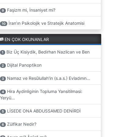
Faşizm mi, İnsaniyet mi?
9
İran’ın Psikolojik ve Stratejik Anatomisi
10
EN ÇOK OKUNANLAR
Biz Üç Kisiydik, Bedirhan Nazlican ve Ben
1
Dijital Panoptikon
2
Namaz ve Resûlullah'in (s.a.s.) Evladının...
3
Hira Aydinliginin Topluma Yansitilmasi:
4
Yeryü...
LİSEDE ONA ABDUSSAMED DENİRDİ
5
Zülfikar Nedir?
6