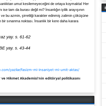
sanlıktan umut kesilemeyeceğini de ortaya koymakta! Her
ı ise tam da burası değil mi? İnsanlığın iyilik arayışının
 ve bu azmin, şirretliği karakter edinmiş zalimin çöküşüne
bir sınanma noktası. İnsanlık bir kere daha karara
az yay. s. 61-62
E yay. s. 43-44
e.com/yazilar/fasizm-mi-insaniyet-mi-umit-aktas/
r ve Hikmet Akademisi'nin editöryal politikasını