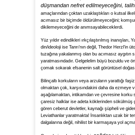
düşmandan nefret edilmeyeceğini, talih
amaçlarından çoktan uzaklaştıkları o kutsal ilkel
acımasız bir biçimde öldürülmeyeceğini; komşun
dikilemeyeceğini de anımsayabileceklerdi.
Yüz yıldır edindikleri ırkçılaştırılmış inanışları
din/ideoloji ise Tanrı’nın değil, Thedor Herzl’in üt
tuzağına yakalanmış olan bu acımasız aygıtın sih
yaratmasındadır. Gelgelelim büyü bozuldu ve önce
çomak sokarak efsanenin salt görüntüsel doğası
Bilinçaltı korkuların veya arzuların yarattığı fa
olmaktan çok, karşısındakini daha da ezmeye ve 
aşağılamaktan, intikamdan ve çevresine korku 
çaresiz halklar ise adeta köklerinden sökülmüş g
gören ceberut devletler, kaynağı şüpheli ve gid
Leviathanlar yaratmakta! İnsanlıktan uzak bir ter
dalgalarına değil, nihilist bir karmaşaya yol açm