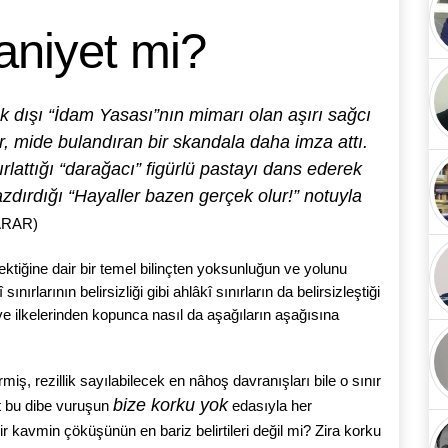
aniyet mi?
anlık dışı “İdam Yasası”nın mimarı olan aşırı sağcı
, mide bulandıran bir skandala daha imza attı.
rlattığı “darağacı” figürlü pastayı dans ederek
zdırdığı “Hayaller bazen gerçek olur!” notuyla
KARAR)
ektiğine dair bir temel bilinçten yoksunluğun ve yolunu
ınırlarının belirsizliği gibi ahlâkî sınırların da belirsizleştiği
ve ilkelerinden kopunca nasıl da aşağıların aşağısına
rmiş, rezillik sayılabilecek en nâhoş davranışları bile o sınır
bize korku yok
t bu dibe vuruşun
edasıyla her
ir kavmin çöküşünün en bariz belirtileri değil mi? Zira korku