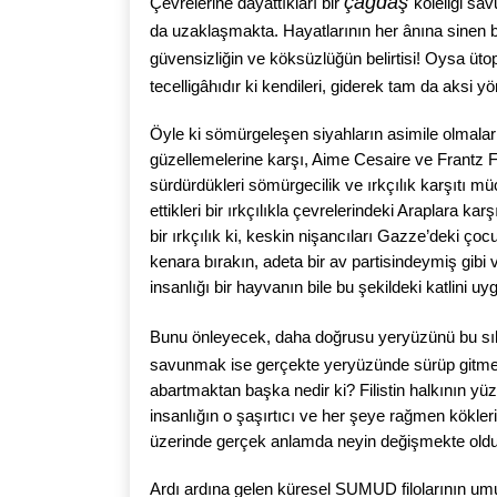
çağdaş
Çevrelerine dayattıkları bir
köleliği sa
da uzaklaşmakta. Hayatlarının her ânına sinen b
güvensizliğin ve köksüzlüğün belirtisi! Oysa ütopi
tecelligâhıdır ki kendileri, giderek tam da aksi
Öyle ki sömürgeleşen siyahların asimile olmaları v
güzellemelerine karşı, Aime Cesaire ve Frantz Fa
sürdürdükleri sömürgecilik ve ırkçılık karşıtı mü
ettikleri bir ırkçılıkla çevrelerindeki Araplara kar
bir ırkçılık ki, keskin nişancıları Gazze’deki ç
kenara bırakın, adeta bir av partisindeymiş gibi
insanlığı bir hayvanın bile bu şekildeki katlini
Bunu önleyecek, daha doğrusu yeryüzünü bu sık
savunmak ise gerçekte yeryüzünde sürüp gitme
abartmaktan başka nedir ki? Filistin halkının yüz
insanlığın o şaşırtıcı ve her şeye rağmen kökl
üzerinde gerçek anlamda neyin değişmekte olduğ
Ardı ardına gelen küresel SUMUD filolarının umu