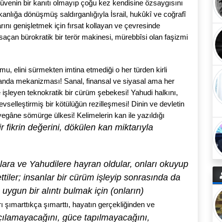
üvenin bir kanıtı olmayıp çoğu kez kendisine özsaygısını
ışkanlığa dönüşmüş saldırganlığıyla İsrail, hukûkî ve coğrafî
rlarını genişletmek için fırsat kollayan ve çevresinde
 saçan bürokratik bir terör makinesi, mürebbîsi olan faşizmi
mu, elini sürmekten imtina etmediği o her türden kirli
anda mekanizması! Sanal, finansal ve siyasal ama her
 işleyen teknokratik bir cürüm şebekesi! Yahudi halkını,
evselleştirmiş bir kötülüğün rezilleşmesi! Dinin ve devletin
yegâne sömürge ülkesi! Kelimelerin kan ile yazıldığı
ir fikrin değerini, dökülen kan miktarıyla
lara ve Yahudilere hayran oldular, onları okuyup
ttiler; insanlar bir cürüm işleyip sonrasında da
uygun bir alıntı bulmak için (onların)
rı şımarttıkça şımarttı, hayatın gerçekliğinden ve
ılamayacağını, güce tapılmayacağını,