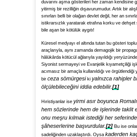
duvarını aşma gösterileri her zaman kendisine g
yitirmiş bir rezilliğin dışavurumudur. Artık bir al
sınırları belli bir olağan devlet değil, her an sını
istikrarsızlık yaratarak etrafına korku ve dehşet
bile aşan bir kötülük aygıtı!
Küresel medyayı el altında tutan bu gösteri toplu
araçlarıyla, aynı zamanda demagojik bir propag
hâlükârda kötücül ağlarıyla yayıldığı yeryüzünde
Siyonist sermayeyi ve Evanjelik kıyametçiliği işl
acımasız bir amaçla kullanıldığı ve örgütlendiği 
ceza sömürgesi
yalnızca rahipler b
bir
ki
ölçülebileceğini iddia edebilir.
[1]
yirmi asır boyunca Romalı
Hıristiyanlar ise
hem sözlerinde hem de işlerinde taklit e
onu meşru kılmak istediği her seferinde 
şâheserlerine başvurdular.
[2]
Bu ise onla
kaderden kaç
sadeliğinden uzaklaştırdı. Oysa