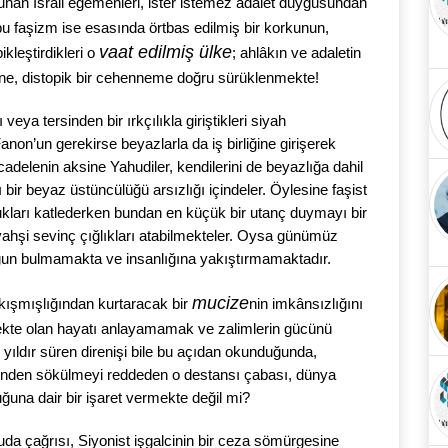
vunan İsrail egemenleri, ister istemez adalet duygusundan
u faşizm ise esasında örtbas edilmiş bir korkunun,
vaat edilmiş ülke
kleştirdikleri o
; ahlâkın ve adaletin
 yöne, distopik bir cehenneme doğru sürüklenmekte!
eya tersinden bir ırkçılıkla giriştikleri siyah
non’un gerekirse beyazlarla da iş birliğine girişerek
cadelenin aksine Yahudiler, kendilerini de beyazlığa dahil
şı bir beyaz üstüncülüğü arsızlığı içindeler. Öylesine faşist
ocukları katlederken bundan en küçük bir utanç duymayı bir
 vahşi sevinç çığlıkları atabilmekteler. Oysa günümüz
 uygun bulmamakta ve insanlığına yakıştırmamaktadır.
mucize
ışmışlığından kurtaracak bir
nin imkânsızlığını
kte olan hayatı anlayamamak ve zalimlerin gücünü
 yıldır süren direnişi bile bu açıdan okunduğunda,
erinden sökülmeyi reddeden o destansı çabası, dünya
una dair bir işaret vermekte değil mi?
da çağrısı, Siyonist işgalcinin bir ceza sömürgesine