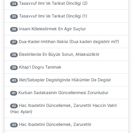
Tasavvuf Ilmi Ve Tarikat Dinciligi (2)
34
Tasavvuf Ilmi Ve Tarikat Dinciligi (1)
35
Insani Kölelestirmek En Agir Suçtur
36
Dua-Kader-Imtihan Iliskisi (Dua kaderi degistirir mi?)
37
Elestirilerde En Büyük Sorun, Ahlaksizliktir
38
Kitap'i Dogru Tanimak
39
Illet/Sebepler Degistiginde Hükümler De Degisir
40
Kurban Sadakasinin Güncellenmesi Zorunludur
41
Hac Ibadetini Güncellemek, Zarurettir Haccin Vakti
42
(Hac Aylari)
Hac Ibadetini Güncellemek, Zarurettir
43