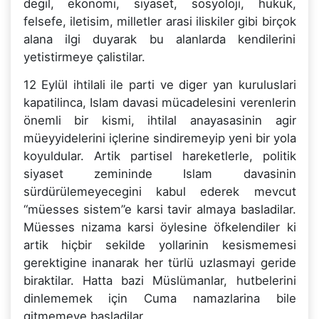
degil, ekonomi, siyaset, sosyoloji, hukuk,
felsefe, iletisim, milletler arasi iliskiler gibi birçok
alana ilgi duyarak bu alanlarda kendilerini
yetistirmeye çalistilar.
12 Eylül ihtilali ile parti ve diger yan kuruluslari
kapatilinca, Islam davasi mücadelesini verenlerin
önemli bir kismi, ihtilal anayasasinin agir
müeyyidelerini içlerine sindiremeyip yeni bir yola
koyuldular. Artik partisel hareketlerle, politik
siyaset zemininde Islam davasinin
sürdürülemeyecegini kabul ederek mevcut
“müesses sistem”e karsi tavir almaya basladilar.
Müesses nizama karsi öylesine öfkelendiler ki
artik hiçbir sekilde yollarinin kesismemesi
gerektigine inanarak her türlü uzlasmayi geride
biraktilar. Hatta bazi Müslümanlar, hutbelerini
dinlememek için Cuma namazlarina bile
gitmemeye basladilar.