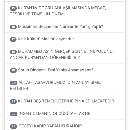
KUR’AN’IN DOĞRU ANLAŞILMASINDA MECAZ,
15
TEŞBİH VE TEMSİLİN ÖNEMİ
Müslüman Geçinenler Nerelerde Yanlış Yaptı?
16
Kitle Kültürü Manipülasyondur
17
MUHAMMED AS’IN GERÇEK SÜNNETİNİ/YOLUNU,
18
ANCAK KUR’AN’DAN ÖĞRENEBİLİRİZ
Sorun Dindemi, Dini Yanlış Anlamadamı?
19
ALLAH TASAVVURUMUZ, DİN ANLAYIŞIMIZI
20
BELİRLER
KUR’AN BEŞ TEMEL ÜZERİNE BİNA EDİLMEKTEDİR
21
İNSAN OLMANIN ÖLÇÜSÜ,AHLAKTIR.
22
GECEYI KADIR YAPAN KURANDIR
23