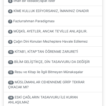
İman Bir İddiadır,İspat İster
5
KİME KULLUK EDİYORSANIZ, İMANINIZ ONADIR
6
Fazlurrahman Paradigması
7
MÜŞKİL AYETLER, ANCAK TE’VİLLE ANLAŞILIR.
8
Çağın Dini Konuları Mezheplere Havale Edilemez
9
KİTAB’I, KİTAP’TAN ÖĞRENME ZARURETİ
10
BİLİM GELİŞTİKÇE, DİN TASAVVURU DA DEĞİŞİR
11
Resu ve Kitap ile İlgili Bitmeyen Münakaşalar
12
MÜSLÜMANLAR CEHENNEME GİRİP TEKRAR
13
ÇIKACAK MI?
ESKİ ÇAĞLARIN TASAVVURU İLE KUR’AN
14
ANLAŞILMAZ