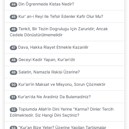
Din Ögrenmede Kistas Nedir?
44
Kur' an-i Reyi Ile Tefsir Edenler Kafir Olur Mu?
45
Tenkit, Bir Tezin Dogrulugu Için Zaruridir; Ancak
46
Cedele Dönüstürülmemelidir
Dava, Hakka Riayet Etmekle Kazanilir
47
Geceyi Kadir Yapan, Kur'an'dir
48
Salatin, Namazla Iliskisi Üzerine?
49
Kur'an'in Maksat ve Misyonu, Sorun Çözmektir
50
Kur'an'da Ne Aradiniz Da Bulamadiniz?
51
Toplumda Allah'in Dini Yerine "Karma? Dinler Tercih
52
Edilmektedir. Siz Hangi Dini Seçtiniz?
"Kur'an Bize Yeter? Üzerine Yapilan Tartismalar
53