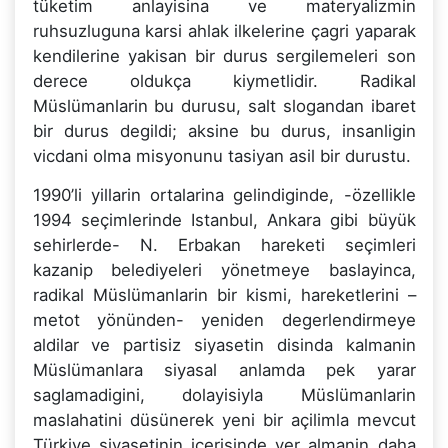
tüketim anlayisina ve materyalizmin
ruhsuzluguna karsi ahlak ilkelerine çagri yaparak
kendilerine yakisan bir durus sergilemeleri son
derece oldukça kiymetlidir. Radikal
Müslümanlarin bu durusu, salt slogandan ibaret
bir durus degildi; aksine bu durus, insanligin
vicdani olma misyonunu tasiyan asil bir durustu.
1990’li yillarin ortalarina gelindiginde, -özellikle
1994 seçimlerinde Istanbul, Ankara gibi büyük
sehirlerde- N. Erbakan hareketi seçimleri
kazanip belediyeleri yönetmeye baslayinca,
radikal Müslümanlarin bir kismi, hareketlerini –
metot yönünden- yeniden degerlendirmeye
aldilar ve partisiz siyasetin disinda kalmanin
Müslümanlara siyasal anlamda pek yarar
saglamadigini, dolayisiyla Müslümanlarin
maslahatini düsünerek yeni bir açilimla mevcut
Türkiye siyasetinin içerisinde yer almanin daha