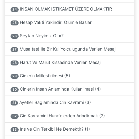
INSAN OLMAK ISTIKAMET ÜZERE OLMAKTIR
24
Hesap Vakti Yakindir; Ölümle Baslar
25
Seytan Neyimiz Olur?
26
Musa (as) Ile Bir Kul Yolculugunda Verilen Mesaj
27
Harut Ve Marut Kissasinda Verilen Mesaj
28
Cinlerin Mitlestirilmesi (5)
29
Cinlerin Insan Anlaminda Kullanilmasi (4)
30
Ayetler Baglaminda Cin Kavrami (3)
31
Cin Kavramini Hurafelerden Arindirmak (2)
32
Ins ve Cin Terkibi Ne Demektir? (1)
33