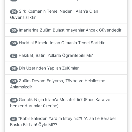
Sirk Kosmanin Temel Nedeni, Allah'a Olan
54
Güvensizliktir
Imanlarina Zulüm Bulastirmayanlar Ancak Güvendedir
55
Haddini Bilmek, Insan Olmanin Temel Sartidir
56
Hakikat, Batini Yollarla Ögrenilebilir Mi?
57
Din Üzerinden Yapilan Zulümler
58
Zulüm Devam Ediyorsa, Tövbe ve Helallesme
59
Anlamsizdir
Gençlik Niçin Islam'a Mesafelidir? (Enes Kara ve
60
benzer durumlar üzerine)
"Kabir Ehlinden Yardim Isteyiniz?! "Allah Ile Beraber
61
Baska Bir Ilah! Öyle MI??