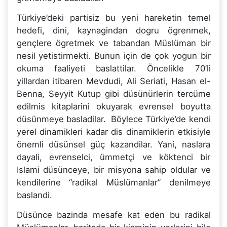
Türkiye’deki partisiz bu yeni hareketin temel
hedefi, dini, kaynagindan dogru ögrenmek,
gençlere ögretmek ve tabandan Müslüman bir
nesil yetistirmekti. Bunun için de çok yogun bir
okuma faaliyeti baslattilar. Öncelikle 70’li
yillardan itibaren Mevdudi, Ali Seriati, Hasan el-
Benna, Seyyit Kutup gibi düsünürlerin tercüme
edilmis kitaplarini okuyarak evrensel boyutta
düsünmeye basladilar. Böylece Türkiye’de kendi
yerel dinamikleri kadar dis dinamiklerin etkisiyle
önemli düsünsel güç kazandilar. Yani, naslara
dayali, evrenselci, ümmetçi ve köktenci bir
Islami düsünceye, bir misyona sahip oldular ve
kendilerine “radikal Müslümanlar” denilmeye
baslandi.
Düsünce bazinda mesafe kat eden bu radikal