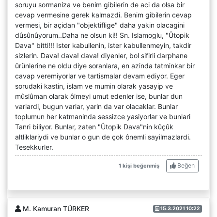
soruyu sormaniza ve benim gibilerin de aci da olsa bir
cevap vermesine gerek kalmazdi. Benim gibilerin cevap
vermesi, bir açidan "objektiflige" daha yakin olacagini
dûsûnûyorum..Daha ne olsun ki!! Sn. Islamoglu, "Ûtopik
Dava" bitti!!! Ister kabullenin, ister kabullenmeyin, takdir
sizlerin. Dava! dava! dava! diyenler, bol sifirli darphane
ûrünlerine ne oldu diye soranlara, en azinda tatminkar bir
cavap veremiyorlar ve tartismalar devam ediyor. Eger
sorudaki kastin, islam ve mumin olarak yasayip ve
mûslûman olarak ôlmeyi umut edenler ise, bunlar dun
varlardi, bugun varlar, yarin da var olacaklar. Bunlar
toplumun her katmaninda sessizce yasiyorlar ve bunlari
Tanri biliyor. Bunlar, zaten "Ûtopik Dava"nin kûçûk
altliklariydi ve bunlar o gun de çok ônemli sayilmazlardi.
Tesekkurler.
Beğen
1 kişi beğenmiş
M. Kamuran TÜRKER
15.3.2021 10:22