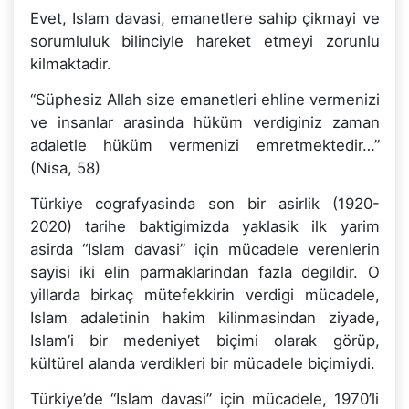
Evet, Islam davasi, emanetlere sahip çikmayi ve
sorumluluk bilinciyle hareket etmeyi zorunlu
kilmaktadir.
“Süphesiz Allah size emanetleri ehline vermenizi
ve insanlar arasinda hüküm verdiginiz zaman
adaletle hüküm vermenizi emretmektedir…”
(Nisa, 58)
Türkiye cografyasinda son bir asirlik (1920-
2020) tarihe baktigimizda yaklasik ilk yarim
asirda “Islam davasi” için mücadele verenlerin
sayisi iki elin parmaklarindan fazla degildir. O
yillarda birkaç mütefekkirin verdigi mücadele,
Islam adaletinin hakim kilinmasindan ziyade,
Islam’i bir medeniyet biçimi olarak görüp,
kültürel alanda verdikleri bir mücadele biçimiydi.
Türkiye’de “Islam davasi” için mücadele, 1970’li