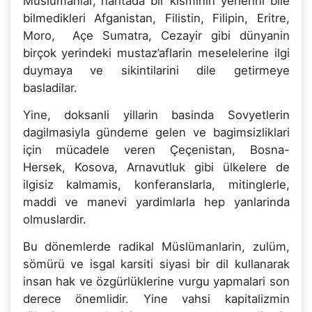
Müslümanlar, haritada bir kisminin yerlerini bile
bilmedikleri Afganistan, Filistin, Filipin, Eritre,
Moro, Açe Sumatra, Cezayir gibi dünyanin
birçok yerindeki mustaz’aflarin meselelerine ilgi
duymaya ve sikintilarini dile getirmeye
basladilar.
Yine, doksanli yillarin basinda Sovyetlerin
dagilmasiyla gündeme gelen ve bagimsizliklari
için mücadele veren Çeçenistan, Bosna-
Hersek, Kosova, Arnavutluk gibi ülkelere de
ilgisiz kalmamis, konferanslarla, mitinglerle,
maddi ve manevi yardimlarla hep yanlarinda
olmuslardir.
Bu dönemlerde radikal Müslümanlarin, zulüm,
sömürü ve isgal karsiti siyasi bir dil kullanarak
insan hak ve özgürlüklerine vurgu yapmalari son
derece önemlidir. Yine vahsi kapitalizmin