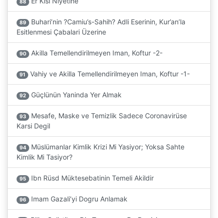
Er Kisi Niyetine
88
Buhari’nin ?Camiu’s-Sahih? Adli Eserinin, Kur’an’la
89
Esitlenmesi Çabalari Üzerine
Akilla Temellendirilmeyen Iman, Koftur -2-
90
Vahiy ve Akilla Temellendirilmeyen Iman, Koftur -1-
91
Güçlünün Yaninda Yer Almak
92
Mesafe, Maske ve Temizlik Sadece Coronavirüse
93
Karsi Degil
Müslümanlar Kimlik Krizi Mi Yasiyor; Yoksa Sahte
94
Kimlik Mi Tasiyor?
Ibn Rüsd Müktesebatinin Temeli Akildir
95
Imam Gazali’yi Dogru Anlamak
96