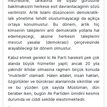
mezhebine, tarikatina ve siyasi görüsüne
bakilmaksizin herkese esit davranilacaginin sözü
verilmistir. Artik Islami düsüncenin demokratik-
laik yönetime tehdit olusturmayacagi da açikça
ortaya konulmustur. Bu dönem, artik hiç
kimsenin taleplerini anti demokratik yollarla hal
edemeyecegi, aksine herkesin taleplerini
mevcut yasalar (demokrasi) çerçevesinde
arayabilecegi bir dönem olmustur.
Kabul etmek gerekir ki Ak Parti hareketi pek çok
alanda büyük hizmetler yapti; ancak 20 yila
yakindir iktidar olmasina ragmen birçok konuda
“muktedir” olamadi. Halen adalet, insan haklari,
özgürlükler ve bürokrasi alanlarinda sikintilar var
ve bu yüzden çok sayida Müslüman, dün
beraber iken, bugün Ak Partiden ümidini kesmis
durumda ve ciddi sekilde elestirmektedir.