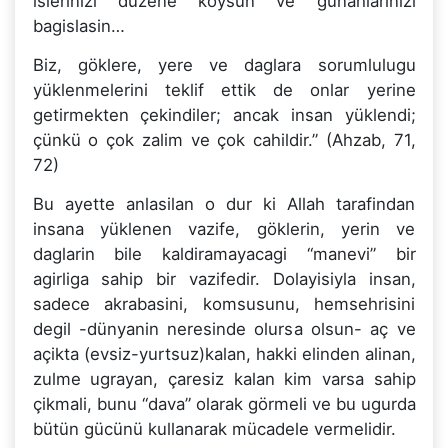
islerinizi düzene koysun ve günahlarinizi
bagislasin…
Biz, göklere, yere ve daglara sorumlulugu
yüklenmelerini teklif ettik de onlar yerine
getirmekten çekindiler; ancak insan yüklendi;
çünkü o çok zalim ve çok cahildir.” (Ahzab, 71,
72)
Bu ayette anlasilan o dur ki Allah tarafindan
insana yüklenen vazife, göklerin, yerin ve
daglarin bile kaldiramayacagi “manevi” bir
agirliga sahip bir vazifedir. Dolayisiyla insan,
sadece akrabasini, komsusunu, hemsehrisini
degil -dünyanin neresinde olursa olsun- aç ve
açikta (evsiz-yurtsuz)kalan, hakki elinden alinan,
zulme ugrayan, çaresiz kalan kim varsa sahip
çikmali, bunu “dava” olarak görmeli ve bu ugurda
bütün gücünü kullanarak mücadele vermelidir.