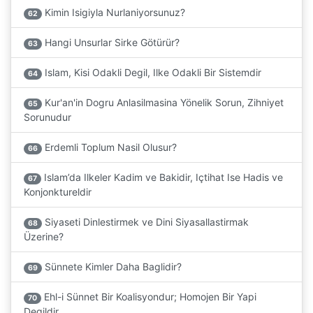
Kimin Isigiyla Nurlaniyorsunuz?
62
Hangi Unsurlar Sirke Götürür?
63
Islam, Kisi Odakli Degil, Ilke Odakli Bir Sistemdir
64
Kur'an'in Dogru Anlasilmasina Yönelik Sorun, Zihniyet
65
Sorunudur
Erdemli Toplum Nasil Olusur?
66
Islam’da Ilkeler Kadim ve Bakidir, Içtihat Ise Hadis ve
67
Konjonktureldir
Siyaseti Dinlestirmek ve Dini Siyasallastirmak
68
Üzerine?
Sünnete Kimler Daha Baglidir?
69
Ehl-i Sünnet Bir Koalisyondur; Homojen Bir Yapi
70
Degildir