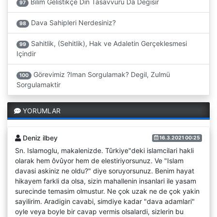
Bilim Gelistikçe Din Tasavvuru Da Degisir
97
Dava Sahipleri Nerdesiniz?
98
Sahitlik, (Sehitlik), Hak ve Adaletin Gerçeklesmesi
99
Içindir
Görevimiz ?Iman Sorgulamak? Degil, Zulmü
100
Sorgulamaktir
YORUMLAR
Deniz ilbey
16.3.2021 00:25
Sn. Islamoglu, makalenizde. Tûrkiye"deki islamcilari hakli
olarak hem ôvûyor hem de elestiriyorsunuz. Ve "Islam
davasi askiniz ne oldu?" diye soruyorsunuz. Benim hayat
hikayem farkli da olsa, sizin mahallenin insanlari ile yasam
surecinde temasim olmustur. Ne çok uzak ne de çok yakin
sayilirim. Aradigin cavabi, simdiye kadar "dava adamlari"
oyle veya boyle bir cavap vermis olsalardi, sizlerin bu