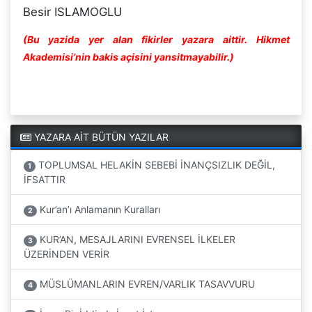
Besir ISLAMOGLU
(Bu yazida yer alan fikirler yazara aittir. Hikmet
Akademisi’nin bakis açisini yansitmayabilir.)
YAZARA AİT BÜTÜN YAZILAR
TOPLUMSAL HELAKİN SEBEBİ İNANÇSIZLIK DEĞİL,
1
İFSATTIR
Kur’an’ı Anlamanın Kuralları
2
KUR’AN, MESAJLARINI EVRENSEL İLKELER
3
ÜZERİNDEN VERİR
MÜSLÜMANLARIN EVREN/VARLIK TASAVVURU
4