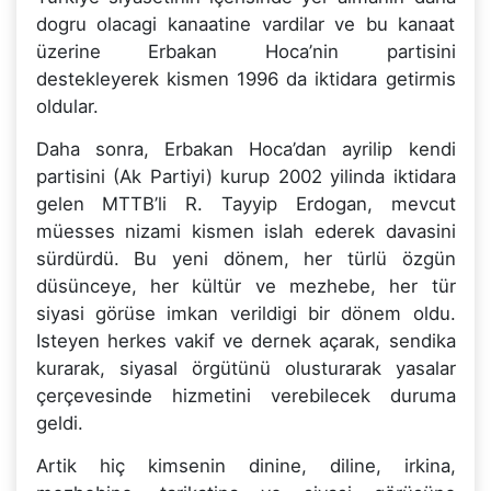
dogru olacagi kanaatine vardilar ve bu kanaat
üzerine Erbakan Hoca’nin partisini
destekleyerek kismen 1996 da iktidara getirmis
oldular.
Daha sonra, Erbakan Hoca’dan ayrilip kendi
partisini (Ak Partiyi) kurup 2002 yilinda iktidara
gelen MTTB’li R. Tayyip Erdogan, mevcut
müesses nizami kismen islah ederek davasini
sürdürdü. Bu yeni dönem, her türlü özgün
düsünceye, her kültür ve mezhebe, her tür
siyasi görüse imkan verildigi bir dönem oldu.
Isteyen herkes vakif ve dernek açarak, sendika
kurarak, siyasal örgütünü olusturarak yasalar
çerçevesinde hizmetini verebilecek duruma
geldi.
Artik hiç kimsenin dinine, diline, irkina,