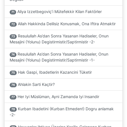
Aliya Izzetbegoviç’i Mütefekkir Kilan Faktörler
71
Allah Hakkinda Delilsiz Konusmak, Ona Iftira Atmaktir
72
Resulullah As’dan Sonra Yasanan Hadiseler, Onun
73
Mesajini (Yolunu) Degistirmistir/Saptirmistir -2-
Resulullah As’dan Sonra Yasanan Hadiseler, Onun
74
Mesajini (Yolunu) Degistirmistir/Saptirmistir -1-
Hak Gaspi, Ibadetlerin Kazancini Tüketir
75
Ahlakin Sarti Kaçtir?
76
Her Iyi Müslüman, Ayni Zamanda Iyi Insandir
77
Kurban Ibadetini (Kurban Etmeden!) Dogru anlamak
78
-2-
Hayvanlar Ihtiyaç Üzerine Kesilir; Gelenege Kurban