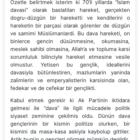
Özetle belirtmek isterim ki 70’li yillarda “Islam
davasi” olarak baslatilan hareket, gerçekten
dogru-düzgün bir hareketti ve kendilerini o
hareketin bir parçasi olarak görenler de düzgün
ve samimi Müslümanlardi. Bu dava hareketi, on
binlerce gencin düsünmesine, okumasina,
meslek sahibi olmasina, Allah’a ve topluma karsi
sorumluluk bilinciyle hareket etmesine vesile
olmustur. Yetisen bu gençlik, ideallerini
davasiyla bütünlestiren, mazlumlarin yaninda
zalimlerin ve emperyalistlerin karsisinda olan,
fedekar ve de cefekar bir gençlikti.
Kabul etmek gerekir ki Ak Partinin iktidara
gelmesi ile “dava” ile ilgili mücadele politik
siyaset zeminine çekilmis oldu. Dünün dava
gençlerinin bir kismin politize olurken, bir
kismini da masa-kasa askiyla kaybolup gittiler.
Artik bugün o gençleri görmek mümkün degildir.