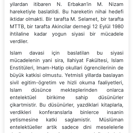
yilardan itibaren N. Erbakan’in M. Nizam
hareketiyle baslatildi. Bu hareketin nihai hedefi
iktidar olmakti. Bir tarafta M. Selamet, bir tarafta
MTTB, bir tarafta Akincilar dernegi 12 Eylül 1980
ihtilaline kadar yogun siyasi bir mücadele
verdiler.
Islam davasi için baslatilan bu siyasi
mücadelenin yani sira, Ilahiyat Fakültesi, Islam
Enstitüleri, Imam-Hatip okullari ögrencilerinin de
büyük katkisi olmustu. Yetmisli yillarda baslayan
sivil egitim-ögretim ve hizli okuma faaliyetleri,
Islam düsünce mekteplerinden onlarca
entelektüel birikime sahip düsünürler
çikartmistir. Bu düsünürler, yazdiklari kitaplarla,
verdikleri konferanslarla binlerce insanin
yetismesine katki saglamistir. Müslüman
entelektüeller artik sadece dini meselelerle