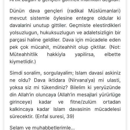
Dünün dava gençleri (radikal Müslümanlari)
mevcut sistemle öylesine entegre oldular ki
davalarini unutup gittiler. Geçmiste elestirdikleri
yolsuzlugun, hukuksuzlugun ve adaletsizligin bir
parçasi haline geldiler. Dava için mücadele eden
pek çok mücahit, müteahhit olup çiktilar. (Not:
Müteahhitlik hakkiyla yapilirsa, elbette
kiymetlidir.)
Simdi soralim, sorgulayalim; Islam davasi askiniz
ne oldu? Dava iktidara (Nirvana’ya) mi ulasti,
yoksa siz mi tükendiniz? Bilelim ki yeryüzünde
din Allah’in oluncaya (Allah’in mesajlari yürürlüge
girinceye) kadar ve fitne/zulüm ortadan
kalkincaya kadar Islam davasinin mücadelesi
sürecektir. (Enfal suresi, 39)
Selam ve muhabbetlerimle…