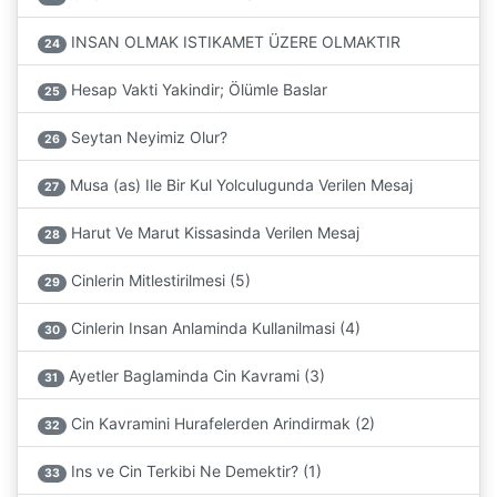
INSAN OLMAK ISTIKAMET ÜZERE OLMAKTIR
24
Hesap Vakti Yakindir; Ölümle Baslar
25
Seytan Neyimiz Olur?
26
Musa (as) Ile Bir Kul Yolculugunda Verilen Mesaj
27
Harut Ve Marut Kissasinda Verilen Mesaj
28
Cinlerin Mitlestirilmesi (5)
29
Cinlerin Insan Anlaminda Kullanilmasi (4)
30
Ayetler Baglaminda Cin Kavrami (3)
31
Cin Kavramini Hurafelerden Arindirmak (2)
32
Ins ve Cin Terkibi Ne Demektir? (1)
33