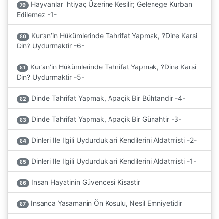
Hayvanlar Ihtiyaç Üzerine Kesilir; Gelenege Kurban
79
Edilemez -1-
Kur’an’in Hükümlerinde Tahrifat Yapmak, ?Dine Karsi
80
Din? Uydurmaktir -6-
Kur’an’in Hükümlerinde Tahrifat Yapmak, ?Dine Karsi
81
Din? Uydurmaktir -5-
Dinde Tahrifat Yapmak, Apaçik Bir Bühtandir -4-
82
Dinde Tahrifat Yapmak, Apaçik Bir Günahtir -3-
83
Dinleri Ile Ilgili Uydurduklari Kendilerini Aldatmisti -2-
84
Dinleri Ile Ilgili Uydurduklari Kendilerini Aldatmisti -1-
85
Insan Hayatinin Güvencesi Kisastir
86
Insanca Yasamanin Ön Kosulu, Nesil Emniyetidir
87