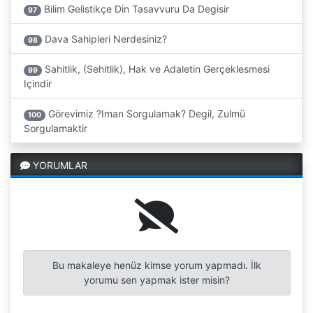
Bilim Gelistikçe Din Tasavvuru Da Degisir
97
Dava Sahipleri Nerdesiniz?
98
Sahitlik, (Sehitlik), Hak ve Adaletin Gerçeklesmesi
99
Içindir
Görevimiz ?Iman Sorgulamak? Degil, Zulmü
100
Sorgulamaktir
YORUMLAR
Bu makaleye henüz kimse yorum yapmadı. İlk
yorumu sen yapmak ister misin?