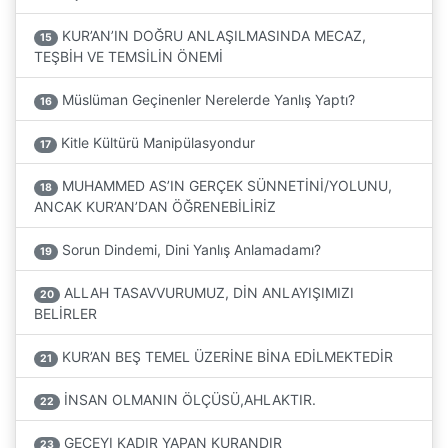
KUR’AN’IN DOĞRU ANLAŞILMASINDA MECAZ,
15
TEŞBİH VE TEMSİLİN ÖNEMİ
Müslüman Geçinenler Nerelerde Yanlış Yaptı?
16
Kitle Kültürü Manipülasyondur
17
MUHAMMED AS’IN GERÇEK SÜNNETİNİ/YOLUNU,
18
ANCAK KUR’AN’DAN ÖĞRENEBİLİRİZ
Sorun Dindemi, Dini Yanlış Anlamadamı?
19
ALLAH TASAVVURUMUZ, DİN ANLAYIŞIMIZI
20
BELİRLER
KUR’AN BEŞ TEMEL ÜZERİNE BİNA EDİLMEKTEDİR
21
İNSAN OLMANIN ÖLÇÜSÜ,AHLAKTIR.
22
GECEYI KADIR YAPAN KURANDIR
23