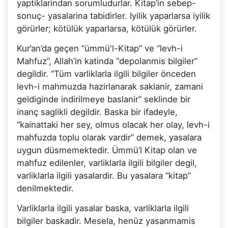
yaptiklarindan sorumludurlar. Kitap’in sebep-
sonuç- yasalarina tabidirler. Iyilik yaparlarsa iyilik
görürler; kötülük yaparlarsa, kötülük görürler.
Kur’an’da geçen “ümmü'l-Kitap” ve “levh-i
Mahfuz”, Allah’in katinda “depolanmis bilgiler”
degildir. “Tüm varliklarla ilgili bilgiler önceden
levh-i mahmuzda hazirlanarak saklanir, zamani
geldiginde indirilmeye baslanir” seklinde bir
inanç saglikli degildir. Baska bir ifadeyle,
“kainattaki her sey, olmus olacak her olay, levh-i
mahfuzda toplu olarak vardir” demek, yasalara
uygun düsmemektedir. Ümmü’l Kitap olan ve
mahfuz edilenler, varliklarla ilgili bilgiler degil,
varliklarla ilgili yasalardir. Bu yasalara “kitap”
denilmektedir.
Varliklarla ilgili yasalar baska, varliklarla ilgili
bilgiler baskadir. Mesela, henüz yasanmamis