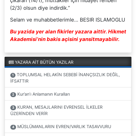
çikaran (14/1), muttakiler için hidayet rehberi
(2/3) olsun diye indirdik.”
Selam ve muhabbetlerimle… BESIR ISLAMOGLU
Bu yazida yer alan fikirler yazara aittir. Hikmet
Akademisi’nin bakis açisini yansitmayabilir.
YAZARA AİT BÜTÜN YAZILAR
TOPLUMSAL HELAKİN SEBEBİ İNANÇSIZLIK DEĞİL,
1
İFSATTIR
Kur’an’ı Anlamanın Kuralları
2
KUR’AN, MESAJLARINI EVRENSEL İLKELER
3
ÜZERİNDEN VERİR
MÜSLÜMANLARIN EVREN/VARLIK TASAVVURU
4