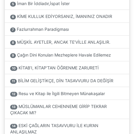
İman Bir İddiadır,İspat İster
5
KİME KULLUK EDİYORSANIZ, İMANINIZ ONADIR
6
Fazlurrahman Paradigması
7
MÜŞKİL AYETLER, ANCAK TE’VİLLE ANLAŞILIR.
8
Çağın Dini Konuları Mezheplere Havale Edilemez
9
KİTAB’I, KİTAP’TAN ÖĞRENME ZARURETİ
10
BİLİM GELİŞTİKÇE, DİN TASAVVURU DA DEĞİŞİR
11
Resu ve Kitap ile İlgili Bitmeyen Münakaşalar
12
MÜSLÜMANLAR CEHENNEME GİRİP TEKRAR
13
ÇIKACAK MI?
ESKİ ÇAĞLARIN TASAVVURU İLE KUR’AN
14
ANLAŞILMAZ