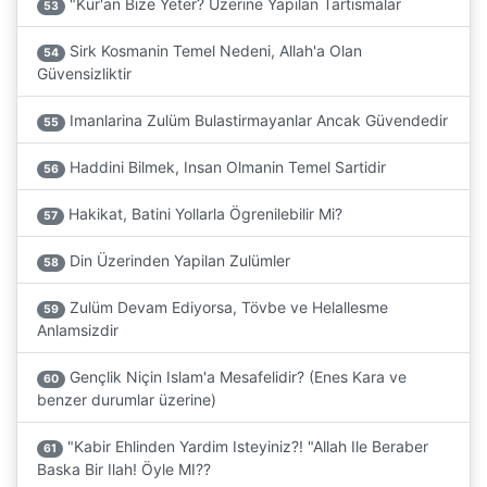
"Kur'an Bize Yeter? Üzerine Yapilan Tartismalar
53
Sirk Kosmanin Temel Nedeni, Allah'a Olan
54
Güvensizliktir
Imanlarina Zulüm Bulastirmayanlar Ancak Güvendedir
55
Haddini Bilmek, Insan Olmanin Temel Sartidir
56
Hakikat, Batini Yollarla Ögrenilebilir Mi?
57
Din Üzerinden Yapilan Zulümler
58
Zulüm Devam Ediyorsa, Tövbe ve Helallesme
59
Anlamsizdir
Gençlik Niçin Islam'a Mesafelidir? (Enes Kara ve
60
benzer durumlar üzerine)
"Kabir Ehlinden Yardim Isteyiniz?! "Allah Ile Beraber
61
Baska Bir Ilah! Öyle MI??