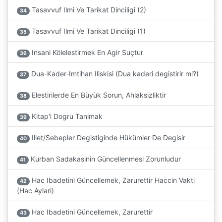
Tasavvuf Ilmi Ve Tarikat Dinciligi (2)
34
Tasavvuf Ilmi Ve Tarikat Dinciligi (1)
35
Insani Kölelestirmek En Agir Suçtur
36
Dua-Kader-Imtihan Iliskisi (Dua kaderi degistirir mi?)
37
Elestirilerde En Büyük Sorun, Ahlaksizliktir
38
Kitap'i Dogru Tanimak
39
Illet/Sebepler Degistiginde Hükümler De Degisir
40
Kurban Sadakasinin Güncellenmesi Zorunludur
41
Hac Ibadetini Güncellemek, Zarurettir Haccin Vakti
42
(Hac Aylari)
Hac Ibadetini Güncellemek, Zarurettir
43