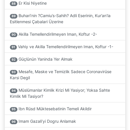
Er Kisi Niyetine
88
Buhari’nin ?Camiu’s-Sahih? Adli Eserinin, Kur’an’la
89
Esitlenmesi Çabalari Üzerine
Akilla Temellendirilmeyen Iman, Koftur -2-
90
Vahiy ve Akilla Temellendirilmeyen Iman, Koftur -1-
91
Güçlünün Yaninda Yer Almak
92
Mesafe, Maske ve Temizlik Sadece Coronavirüse
93
Karsi Degil
Müslümanlar Kimlik Krizi Mi Yasiyor; Yoksa Sahte
94
Kimlik Mi Tasiyor?
Ibn Rüsd Müktesebatinin Temeli Akildir
95
Imam Gazali’yi Dogru Anlamak
96