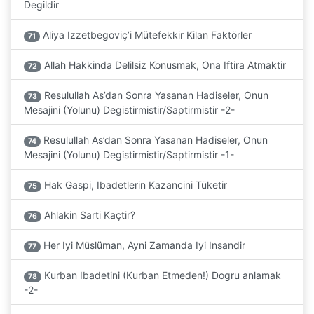
Degildir
Aliya Izzetbegoviç’i Mütefekkir Kilan Faktörler
71
Allah Hakkinda Delilsiz Konusmak, Ona Iftira Atmaktir
72
Resulullah As’dan Sonra Yasanan Hadiseler, Onun
73
Mesajini (Yolunu) Degistirmistir/Saptirmistir -2-
Resulullah As’dan Sonra Yasanan Hadiseler, Onun
74
Mesajini (Yolunu) Degistirmistir/Saptirmistir -1-
Hak Gaspi, Ibadetlerin Kazancini Tüketir
75
Ahlakin Sarti Kaçtir?
76
Her Iyi Müslüman, Ayni Zamanda Iyi Insandir
77
Kurban Ibadetini (Kurban Etmeden!) Dogru anlamak
78
-2-