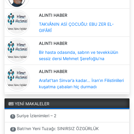
ALINTI HABER
TAKVÂNIN ASİ ÇOCUĞU: EBU ZER EL-
GIFÂRÎ
ALINTI HABER
Bir hasta odasında, sabrın ve tevekkülün
sessiz dersi Mehmet Şerefoğlu’na
ALINTI HABER
Arafat’tan Sinvar’a kadar... İran’ın Filistinlileri
kuşatma çabaları hiç durmadı
YENİ MAKALELER
Suriye İzlenimleri – 2
1
Batı'nın Yeni Tuzağı: SINIRSIZ ÖZGÜRLÜK
2