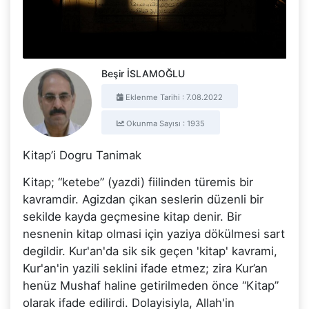
Beşir İSLAMOĞLU
Eklenme Tarihi : 7.08.2022
Okunma Sayısı : 1935
Kitap’i Dogru Tanimak
Kitap; “ketebe” (yazdi) fiilinden türemis bir
kavramdir. Agizdan çikan seslerin düzenli bir
sekilde kayda geçmesine kitap denir. Bir
nesnenin kitap olmasi için yaziya dökülmesi sart
degildir. Kur'an'da sik sik geçen 'kitap' kavrami,
Kur'an'in yazili seklini ifade etmez; zira Kur’an
henüz Mushaf haline getirilmeden önce “Kitap”
olarak ifade edilirdi. Dolayisiyla, Allah'in