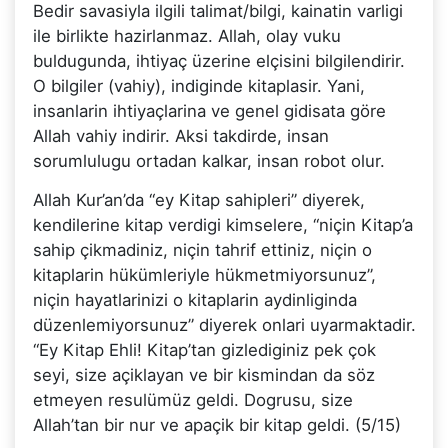
Bedir savasiyla ilgili talimat/bilgi, kainatin varligi
ile birlikte hazirlanmaz. Allah, olay vuku
buldugunda, ihtiyaç üzerine elçisini bilgilendirir.
O bilgiler (vahiy), indiginde kitaplasir. Yani,
insanlarin ihtiyaçlarina ve genel gidisata göre
Allah vahiy indirir. Aksi takdirde, insan
sorumlulugu ortadan kalkar, insan robot olur.
Allah Kur’an’da “ey Kitap sahipleri” diyerek,
kendilerine kitap verdigi kimselere, “niçin Kitap’a
sahip çikmadiniz, niçin tahrif ettiniz, niçin o
kitaplarin hükümleriyle hükmetmiyorsunuz”,
niçin hayatlarinizi o kitaplarin aydinliginda
düzenlemiyorsunuz” diyerek onlari uyarmaktadir.
“Ey Kitap Ehli! Kitap’tan gizlediginiz pek çok
seyi, size açiklayan ve bir kismindan da söz
etmeyen resulümüz geldi. Dogrusu, size
Allah’tan bir nur ve apaçik bir kitap geldi. (5/15)