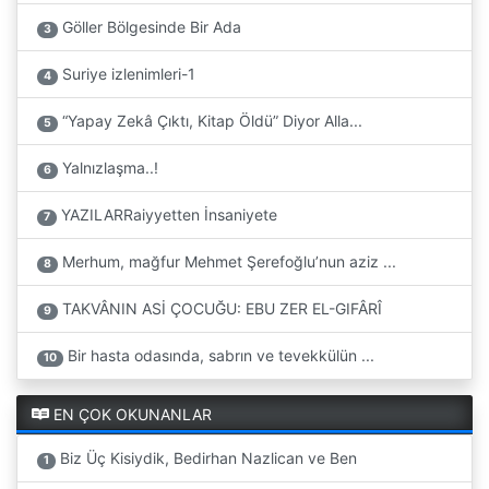
Göller Bölgesinde Bir Ada
3
Suriye izlenimleri-1
4
“Yapay Zekâ Çıktı, Kitap Öldü” Diyor Alla...
5
Yalnızlaşma..!
6
YAZILARRaiyyetten İnsaniyete
7
Merhum, mağfur Mehmet Şerefoğlu’nun aziz ...
8
TAKVÂNIN ASİ ÇOCUĞU: EBU ZER EL-GIFÂRÎ
9
Bir hasta odasında, sabrın ve tevekkülün ...
10
EN ÇOK OKUNANLAR
Biz Üç Kisiydik, Bedirhan Nazlican ve Ben
1