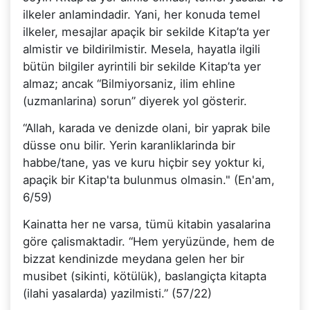
ilkeler anlamindadir. Yani, her konuda temel
ilkeler, mesajlar apaçik bir sekilde Kitap’ta yer
almistir ve bildirilmistir. Mesela, hayatla ilgili
bütün bilgiler ayrintili bir sekilde Kitap’ta yer
almaz; ancak “Bilmiyorsaniz, ilim ehline
(uzmanlarina) sorun” diyerek yol gösterir.
“Allah, karada ve denizde olani, bir yaprak bile
düsse onu bilir. Yerin karanliklarinda bir
habbe/tane, yas ve kuru hiçbir sey yoktur ki,
apaçik bir Kitap'ta bulunmus olmasin." (En'am,
6/59)
Kainatta her ne varsa, tümü kitabin yasalarina
göre çalismaktadir. “Hem yeryüzünde, hem de
bizzat kendinizde meydana gelen her bir
musibet (sikinti, kötülük), baslangiçta kitapta
(ilahi yasalarda) yazilmisti.” (57/22)