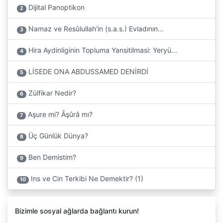
Dijital Panoptikon
2
Namaz ve Resûlullah'in (s.a.s.) Evladının...
3
Hira Aydinliginin Topluma Yansitilmasi: Yeryü...
4
LİSEDE ONA ABDUSSAMED DENİRDİ
5
Zülfikar Nedir?
6
Aşure mi? Âşûrâ mı?
7
Üç Günlük Dünya?
8
Ben Demistim?
9
Ins ve Cin Terkibi Ne Demektir? (1)
10
Bizimle sosyal ağlarda bağlantı kurun!