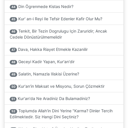
Din Ögrenmede Kistas Nedir?
44
Kur' an-i Reyi Ile Tefsir Edenler Kafir Olur Mu?
45
Tenkit, Bir Tezin Dogrulugu Için Zaruridir; Ancak
46
Cedele Dönüstürülmemelidir
Dava, Hakka Riayet Etmekle Kazanilir
47
Geceyi Kadir Yapan, Kur'an'dir
48
Salatin, Namazla Iliskisi Üzerine?
49
Kur'an'in Maksat ve Misyonu, Sorun Çözmektir
50
Kur'an'da Ne Aradiniz Da Bulamadiniz?
51
Toplumda Allah'in Dini Yerine "Karma? Dinler Tercih
52
Edilmektedir. Siz Hangi Dini Seçtiniz?