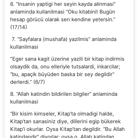
6. “Insanin yaptigi her seyin kayda alinmasi”
anlaminda kullanilmasi “Oku kitabini! Bugün
hesap görücü olarak sen kendine yetersin.”
(17/14)
7. “Sayfalara (mushafa) yazilmis” anlaminda
kullanilmasi
"Eger sana kagit üzerine yazili bir kitap indirmis
olsaydik da, onu elleriyle tutsalardi, inkarcilar;
“bu, apaçik büyüden baska bir sey degildir”
derlerdi.” (6/7)
8. “Allah katindin bildirilen bilgiler” anlaminda
kullanilmasi
“Bir kisim kimseler, Kitap’ta olmadigi halde,
Kitap’tan sanasiniz diye, dillerini egip bükerek
Kitap’i okurlar. Oysa Kitap’tan degildir. “Bu Allah
katindandir” diyorlar; oysa o, Allah katindan