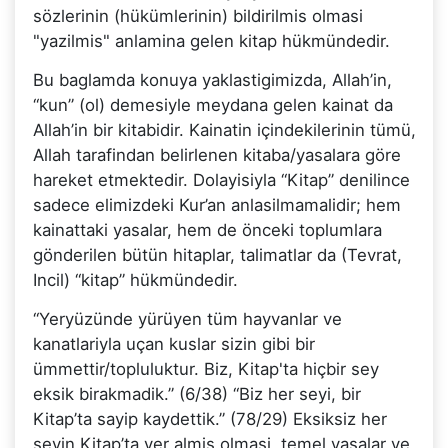
sözlerinin (hükümlerinin) bildirilmis olmasi
"yazilmis" anlamina gelen kitap hükmündedir.
Bu baglamda konuya yaklastigimizda, Allah’in,
“kun” (ol) demesiyle meydana gelen kainat da
Allah’in bir kitabidir. Kainatin içindekilerinin tümü,
Allah tarafindan belirlenen kitaba/yasalara göre
hareket etmektedir. Dolayisiyla “Kitap” denilince
sadece elimizdeki Kur’an anlasilmamalidir; hem
kainattaki yasalar, hem de önceki toplumlara
gönderilen bütün hitaplar, talimatlar da (Tevrat,
Incil) “kitap” hükmündedir.
“Yeryüzünde yürüyen tüm hayvanlar ve
kanatlariyla uçan kuslar sizin gibi bir
ümmettir/topluluktur. Biz, Kitap'ta hiçbir sey
eksik birakmadik.” (6/38) “Biz her seyi, bir
Kitap’ta sayip kaydettik.” (78/29) Eksiksiz her
seyin Kitap’ta yer almis olmasi, temel yasalar ve