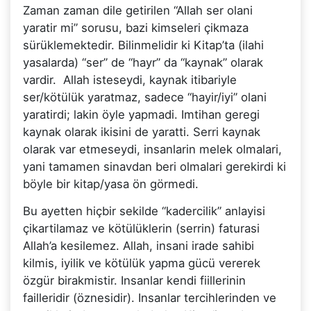
Zaman zaman dile getirilen “Allah ser olani
yaratir mi” sorusu, bazi kimseleri çikmaza
sürüklemektedir. Bilinmelidir ki Kitap’ta (ilahi
yasalarda) “ser” de “hayr” da “kaynak” olarak
vardir. Allah isteseydi, kaynak itibariyle
ser/kötülük yaratmaz, sadece “hayir/iyi” olani
yaratirdi; lakin öyle yapmadi. Imtihan geregi
kaynak olarak ikisini de yaratti. Serri kaynak
olarak var etmeseydi, insanlarin melek olmalari,
yani tamamen sinavdan beri olmalari gerekirdi ki
böyle bir kitap/yasa ön görmedi.
Bu ayetten hiçbir sekilde “kadercilik” anlayisi
çikartilamaz ve kötülüklerin (serrin) faturasi
Allah’a kesilemez. Allah, insani irade sahibi
kilmis, iyilik ve kötülük yapma gücü vererek
özgür birakmistir. Insanlar kendi fiillerinin
failleridir (öznesidir). Insanlar tercihlerinden ve