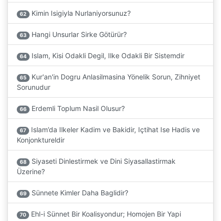
Kimin Isigiyla Nurlaniyorsunuz?
62
Hangi Unsurlar Sirke Götürür?
63
Islam, Kisi Odakli Degil, Ilke Odakli Bir Sistemdir
64
Kur'an'in Dogru Anlasilmasina Yönelik Sorun, Zihniyet
65
Sorunudur
Erdemli Toplum Nasil Olusur?
66
Islam’da Ilkeler Kadim ve Bakidir, Içtihat Ise Hadis ve
67
Konjonktureldir
Siyaseti Dinlestirmek ve Dini Siyasallastirmak
68
Üzerine?
Sünnete Kimler Daha Baglidir?
69
Ehl-i Sünnet Bir Koalisyondur; Homojen Bir Yapi
70