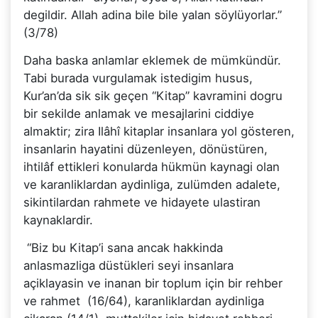
degildir. Allah adina bile bile yalan söylüyorlar.”
(3/78)
Daha baska anlamlar eklemek de mümkündür.
Tabi burada vurgulamak istedigim husus,
Kur’an’da sik sik geçen “Kitap” kavramini dogru
bir sekilde anlamak ve mesajlarini ciddiye
almaktir; zira Ilâhî kitaplar insanlara yol gösteren,
insanlarin hayatini düzenleyen, dönüstüren,
ihtilâf ettikleri konularda hükmün kaynagi olan
ve karanliklardan aydinliga, zulümden adalete,
sikintilardan rahmete ve hidayete ulastiran
kaynaklardir.
“Biz bu Kitap’i sana ancak hakkinda
anlasmazliga düstükleri seyi insanlara
açiklayasin ve inanan bir toplum için bir rehber
ve rahmet (16/64), karanliklardan aydinliga