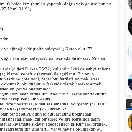
. O halde kim (bunları yaparak) doğru yola gelirse bunları
” (27 Neml 91-92)
a)
ndir.
k ve ağır ağır (düşünüp anlayarak) Kuran oku.(73
p ağır ağır yani anlayarak ve üzerinde düşünerek Kur’an
yerde (diğeri Furkan 25:32) kullanılır. İkisi de vahyi anlama
açıklama) ve tefrik (ayırma) ile açıklanır. Bir şeyin
n tarifine göre tertil, “eğer biri harfleri saymak istese,
rak okumak, okuduğunun farkında olarak hareket etmek
kastedilmiyor ve önerilmiyor.
duğunu söyleyen birine İbn. Mes’ud: “Desene şiir döktürür
ye cevap verir. (İbn Aşur)
, tecvit telaffuza, kıraat ses sanatına indirgenmiştir. Tertil
iyice nakşedilmesidir (25:Furkan:32
ü olan bir öğretiyi, onun iç bütünlüğünü bozmadan
masını sağlamak için bir süreç ve sıra içerisinde talim
metini kıyamette şikâyet edeceği hecr’in(Kur’an-ı örtmek,
iri tertil’dir. Zira tertil, vahyi hayata okumaktır.(M.