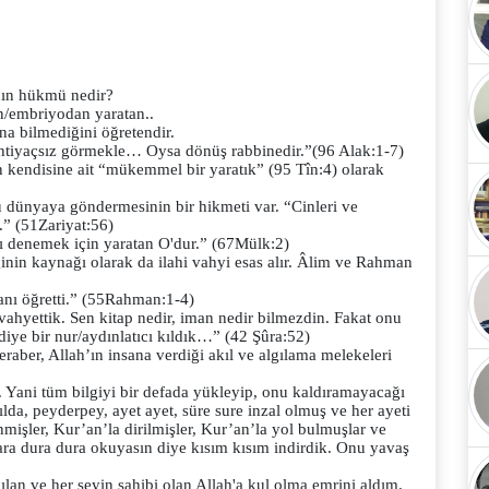
nın hükmü nedir?
n/embriyodan yaratan..
na bilmediğini öğretendir.
 ihtiyaçsız görmekle… Oysa dönüş rabbinedir.”(96 Alak:1-7)
 kendisine ait “mükemmel bir yaratık” (95 Tîn:4) olarak
Onu dünyaya göndermesinin bir hikmeti var. “Cinleri ve
.” (51Zariyat:56)
nı denemek için yaratan O'dur.” (67Mülk:2)
inin kaynağı olarak da ilahi vahyi esas alır. Âlim ve Rahman
yanı öğretti.” (55Rahman:1-4)
vahyettik. Sen kitap nedir, iman nedir bilmezdin. Fakat onu
diye bir nur/aydınlatıcı kıldık…” (42 Şûra:52)
raber, Allah’ın insana verdiği akıl ve algılama melekeleri
ır. Yani tüm bilgiyi bir defada yükleyip, onu kaldıramayacağı
lda, peyderpey, ayet ayet, süre sure inzal olmuş ve her ayeti
nmişler, Kur’an’la dirilmişler, Kur’an’la yol bulmuşlar ve
lara dura dura okuyasın diye kısım kısım indirdik. Onu yavaş
an ve her şeyin sahibi olan Allah'a kul olma emrini aldım.