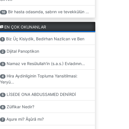
Bir hasta odasında, sabrın ve tevekkülün ...
10
EN ÇOK OKUNANLAR
Biz Üç Kisiydik, Bedirhan Nazlican ve Ben
1
Dijital Panoptikon
2
Namaz ve Resûlullah'in (s.a.s.) Evladının...
3
Hira Aydinliginin Topluma Yansitilmasi:
4
Yeryü...
LİSEDE ONA ABDUSSAMED DENİRDİ
5
Zülfikar Nedir?
6
Aşure mi? Âşûrâ mı?
7