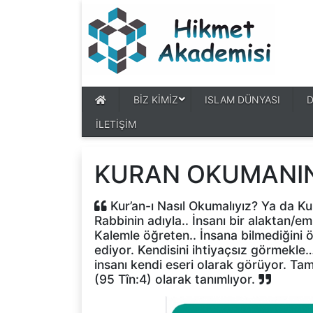
BİZ KİMİZ
ISLAM DÜNYASI
İLETİŞİM
KURAN OKUMANI
Kur’an-ı Nasıl Okumalıyız? Ya da K
Rabbinin adıyla.. İnsanı bir alaktan/e
Kalemle öğreten.. İnsana bilmediğini ö
ediyor. Kendisini ihtiyaçsız görmekle
insanı kendi eseri olarak görüyor. Ta
(95 Tîn:4) olarak tanımlıyor.