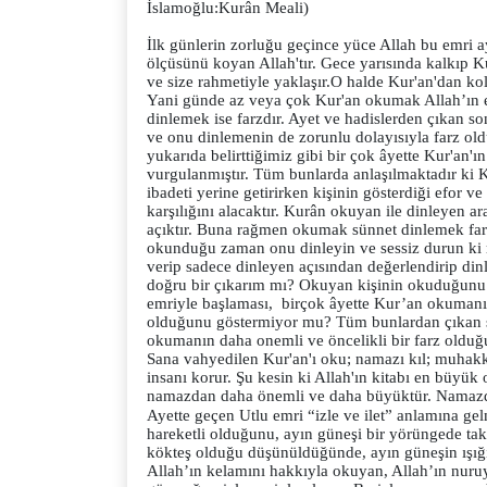
İslamoğlu:Kurân Meali)
İlk günlerin zorluğu geçince yüce Allah bu emri a
ölçüsünü koyan Allah'tır. Gece yarısında kalkıp K
ve size rahmetiyle yaklaşır.
O halde Kur'an'dan ko
Yani günde az veya çok Kur'an okumak Allah’ın e
dinlemek ise farzdır. Ayet ve hadislerden çıkan 
ve onu dinlemenin de zorunlu dolayısıyla farz old
yukarıda belirttiğimiz gibi bir çok âyette Kur'an
vurgulanmıştır. Tüm bunlarda anlaşılmaktadır ki K
ibadeti yerine getirirken kişinin gösterdiği efor 
karşılığını alacaktır. Kurân okuyan ile dinleyen 
açıktır. Buna rağmen okumak sünnet dinlemek farz
okunduğu zaman onu dinleyin ve sessiz durun ki r
verip sadece dinleyen açısından değerlendirip d
doğru bir çıkarım mı? Okuyan kişinin okuduğunu 
emriyle başlaması, birçok âyette Kur’an okumanı
olduğunu göstermiyor mu? Tüm bunlardan çıkan 
okumanın daha onemli ve öncelikli bir farz olduğ
Sana vahyedilen Kur'an'ı oku; namazı kıl; muhakk
insanı korur. Şu kesin ki Allah'ın kitabı en büy
namazdan daha önemli ve daha büyüktür. Namazdan
Ayette geçen Utlu emri “izle ve ilet” anlamına gelmektedir. Tuluv (َمَرِ إِذَا تَلَاهَا 91
hareketli olduğunu, ayın güneşi bir yörüngede tak
kökteş olduğu düşünüldüğünde, ayın güneşin ışığı
Allah’ın kelamını hakkıyla okuyan, Allah’ın nuruyl