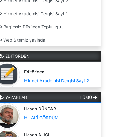
Hikmet Akademisi Dergisi Sayi-2
Hikmet Akademisi Dergisi Sayi-1
Bagimsiz Düsünce Toplulugu...
Web Sitemiz yayinda
EDİTÖRDEN
Editör'den
Hikmet Akademisi Dergisi Sayi-2
YAZARLAR
TÜMÜ
Hasan DÜNDAR
HİLAL’İ GÖRDÜM…
Hasan ALICI