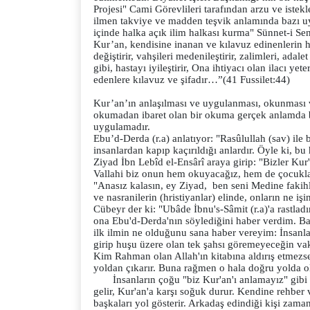
Projesi" Cami Görevlileri tarafından arzu ve istekle
ilmen takviye ve madden teşvik anlamında bazı uy
içinde halka açık ilim halkası kurma" Sünnet-i Sen
Kur’an, kendisine inanan ve kılavuz edinenlerin 
değiştirir, vahşileri medenileştirir, zalimleri, adalet
gibi, hastayı iyileştirir, Ona ihtiyacı olan ilacı y
edenlere kılavuz ve şifadır…”(41 Fussilet:44)
Kur’an’ın anlaşılması ve uygulanması, okunması 
okumadan ibaret olan bir okuma gerçek anlamda b
uygulamadır.
Ebu’d-Derda (r.a) anlatıyor: "Rasûlullah (sav) ile
insanlardan kapıp kaçırıldığı anlardır. Öyle ki, b
Ziyad İbn Lebîd el-Ensârî araya girip: "Bizler Kur'
Vallahi biz onun hem okuyacağız, hem de çocuklar
"Anasız kalasın, ey Ziyad, ben seni Medine fakihl
ve nasranilerin (hristiyanlar) elinde, onların ne i
Cübeyr der ki: "Ubâde İbnu's-Sâmit (r.a)'a rastlad
ona Ebu'd-Derda'nın söylediğini haber verdim. Ba
ilk ilmin ne olduğunu sana haber vereyim: İnsanla
girip huşu üzere olan tek şahsı göremeyeceğin vaki
Kim Rahman olan Allah'ın kitabına aldırış etmezse
yoldan çıkarır. Buna rağmen o hala doğru yolda o
İnsanların çoğu "biz Kur'an'ı anlamayız" gibi b
gelir, Kur'an'a karşı soğuk durur. Kendine rehber 
başkaları yol gösterir. Arkadaş edindiği kişi zama