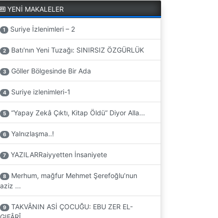
YENİ MAKALELER
Suriye İzlenimleri – 2
1
Batı'nın Yeni Tuzağı: SINIRSIZ ÖZGÜRLÜK
2
Göller Bölgesinde Bir Ada
3
Suriye izlenimleri-1
4
“Yapay Zekâ Çıktı, Kitap Öldü” Diyor Alla...
5
Yalnızlaşma..!
6
YAZILARRaiyyetten İnsaniyete
7
Merhum, mağfur Mehmet Şerefoğlu’nun
8
aziz ...
TAKVÂNIN ASİ ÇOCUĞU: EBU ZER EL-
9
GIFÂRÎ