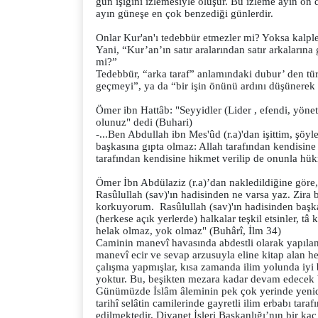
gün ışığını izlemesiyle oluşur. Bu izleme ayın on 
ayın güneşe en çok benzediği günlerdir.
Onlar Kur'an'ı tedebbür etmezler mi? Yoksa kalp
Yani, “Kur’an’ın satır aralarından satır arkalarına
mi?”
Tedebbür, “arka taraf” anlamındaki dubur’ den tür
geçmeyi”, ya da “bir işin önünü ardını düşünerek g
Ömer ibn Hattâb: "Seyyidler (Lider , efendi, yöneti
olunuz" dedi (Buhari)
-...Ben Abdullah ibn Mes'ûd (r.a)'dan işittim, şöy
başkasına gıpta olmaz: Allah tarafından kendisine
tarafından kendisine hikmet verilip de onunla hü
Ömer İbn Abdülaziz (r.a)’dan nakledildiğine göre
Rasûlullah (sav)'ın hadisinden ne varsa yaz. Zir
korkuyorum. Rasûlullah (sav)'ın hadisinden başka b
(herkese açık yerlerde) halkalar teşkil etsinler, tâ
helak olmaz, yok olmaz" (Buhârî, İlm 34)
Caminin manevî havasında abdestli olarak yapılan,
manevî ecir ve sevap arzusuyla eline kitap alan her
çalışma yapmışlar, kısa zamanda ilim yolunda iyi b
yoktur. Bu, beşikten mezara kadar devam edecek b
Günümüzde İslâm âleminin pek çok yerinde yeniden
tarihî selâtin camilerinde gayretli ilim erbabı ta
edilmektedir. Diyanet İşleri Başkanlığı’nın bir kaç