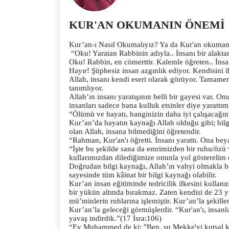
KUR'AN OKUMANIN ÖNEMİ
Kur’an-ı Nasıl Okumalıyız? Ya da Kur'an okuma
“Oku! Yaratan Rabbinin adıyla.. İnsanı bir alakta
Oku! Rabbin, en cömerttir. Kalemle öğreten.. İnsa
Hayır! Şüphesiz insan azgınlık ediyor. Kendisini
Allah, insanı kendi eseri olarak görüyor. Tamamen
tanımlıyor.
Allah’ın insanı yaratışının belli bir gayesi var. 
insanları sadece bana kulluk etsinler diye yarattım
“Ölümü ve hayatı, hanginizin daha iyi çalışacağı
Kur’an’da hayatın kaynağı Allah olduğu gibi; bilg
olan Allah, insana bilmediğini öğretendir.
“Rahman, Kur'an'ı öğretti. İnsanı yarattı. Ona be
“İşte bu şekilde sana da emrimizden bir ruhu/özü 
kullarımızdan dilediğimize onunla yol gösterelim 
Doğrudan bilgi kaynağı, Allah’ın vahyi olmakla be
sayesinde tüm kâinat bir bilgi kaynağı olabilir.
Kur’an insan eğitiminde tedricilik ilkesini kullan
bir yükün altında bırakmaz. Zaten kendisi de 23 yı
mü’minlerin ruhlarına işlemiştir. Kur’an’la şekille
Kur’an’la geleceği görmüşlerdir. “Kur'an'ı, insan
yavaş indirdik.”(17 İsra:106)
“Ey Muhammed de ki: "Ben, şu Mekke'yi kutsal kıl