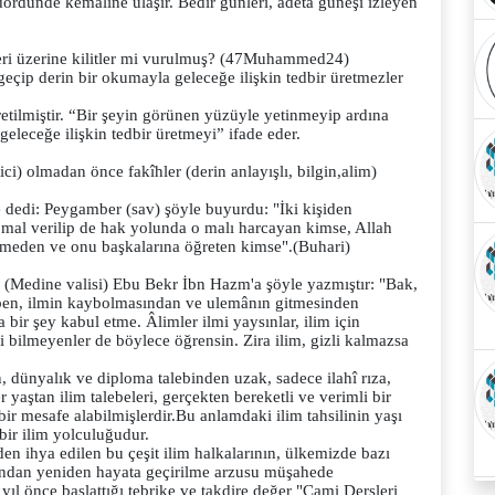
dördünde kemaline ulaşır. Bedir günleri, adeta güneşi izleyen
leri üzerine kilitler mi vurulmuş? (47Muhammed24)
 geçip derin bir okumayla geleceğe ilişkin tedbir üretmezler
etilmiştir. “Bir şeyin görünen yüzüyle yetinmeyip ardına
eleceğe ilişkin tedbir üretmeyi” ifade eder.
ci) olmadan önce fakîhler (derin anlayışlı, bilgin,alim)
le dedi: Peygamber (sav) şöyle buyurdu: "İki kişiden
 mal verilip de hak yolunda o malı harcayan kimse, Allah
kmeden ve onu başkalarına öğreten kimse".(Buhari)
, (Medine valisi) Ebu Bekr İbn Hazm'a şöyle yazmıştır: "Bak,
a ben, ilmin kaybolmasından ve ulemânın gitmesinden
ir şey kabul etme. Âlimler ilmi yaysınlar, ilim için
 ki bilmeyenler de böylece öğrensin. Zira ilim, gizli kalmazsa
 dünyalık ve diploma talebinden uzak, sadece ilahî rıza,
 yaştan ilim talebeleri, gerçekten bereketli ve verimli bir
ir mesafe alabilmişlerdir.
Bu anlamdaki ilim tahsilinin yaşı
ir ilim yolculuğudur.
 ihya edilen bu çeşit ilim halkalarının, ülkemizde bazı
rafından yeniden hayata geçirilme arzusu müşahede
 yıl önce başlattığı tebrike ve takdire değer "Cami Dersleri