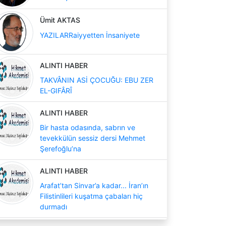
Ümit AKTAS
YAZILARRaiyyetten İnsaniyete
ALINTI HABER
TAKVÂNIN ASİ ÇOCUĞU: EBU ZER
EL-GIFÂRÎ
ALINTI HABER
Bir hasta odasında, sabrın ve
tevekkülün sessiz dersi Mehmet
Şerefoğlu’na
ALINTI HABER
Arafat’tan Sinvar’a kadar... İran’ın
Filistinlileri kuşatma çabaları hiç
durmadı