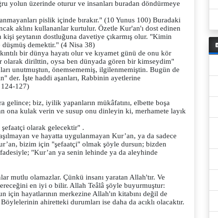
ğru yolun üzerinde oturur ve insanları buradan döndürmeye
lanmayanları pislik içinde bırakır." (10 Yunus 100) Buradaki
ancak aklını kullananlar kurtulur. Özetle Kur'an'ı dost edinen
en kişi şeytanın dostluğuna davetiye çıkarmış olur. "Kimin
e düşmüş demektir." (4 Nisa 38)
ıntılı bir dünya hayatı olur ve kıyamet günü de onu kör
ör olarak dirilttin, oysa ben dünyada gören bir kimseydim"
 onları unutmuştun, önemsememiş, ilgilenmemiştin. Bugün de
 der. İşte haddi aşanları, Rabbinin ayetlerine
 124-127)
 gelince; biz, iyilik yapanların mükâfatını, elbette boşa
ona kulak verin ve susup onu dinleyin ki, merhamete layık
faatçi olarak gelecektir" .
aşılmayan ve hayatta uygulanmayan Kur’an, ya da sadece
r’an, bizim için "şefaatçi" olmak şöyle dursun; bizden
ifadesiyle; "Kur’an ya senin lehinde ya da aleyhinde
ar mutlu olamazlar. Çünkü insanı yaratan Allah'tır. Ve
ereceğini en iyi o bilir. Allah Teâlâ şöyle buyurmuştur:
 için hayatlarının merkezine Allah'ın kitabını değil de
öylelerinin ahiretteki durumları ise daha da acıklı olacaktır.