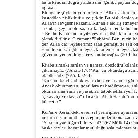
hatta kendini doğru yolda sanır. Çünkü şeytan do
uğraşır.
Bir ayette şöyle buyurulmuştur: "Allah, aklını kul
kastedilen pislik küfür ve şirktir. Bu pisliklerden 
Allah'ın sevgisini kazanır. Kur'an'a aldırış etmey
arkadaşı şeytan olursa, o arkadaşların en kötüsün
“Benim Kitab'ımdan yüz çeviren bilsin ki onun sık
olarak diriltiriz. O zaman: "Rabbim! Beni niçin k
der. Allah da: "Ayetlerimiz sana gelmişti de sen
seninle kimse ilgilenmeyecek, önemsenmeyeceksin"
güvenmeyenleri böyle cezalandıracağız. (20 Taha
Kitaba sımsıkı sarılan ve namazı dosdoğru kılanlara
çıkarmayız. (7A’raf:/170)
“Kur’an okunduğu zaman 
olabilesiniz”(7A’raf: /204)
"Kur’an, kendisini okuyan kimseye kıyamet günü şe
Ancak okunmayan, gönüllere nakşedilmeyen, anl
okunan ama emir ve yasakları tatbik edilmeyen Ku
"şikâyetçi ve davacı" olacaktır. Allah Rasûlü’nün 
hüccettir."
Kur'an-ı Kerim'deki evrensel prensiplere uymayanl
nelerin insanı mutlu edeceğini, nelerin ona zarar v
"Yaratan yarattığını bilmez mi?" (67 Mülk 14) Onun
başka şeyleri koyanlar mutluluğu asla tadamazlar. B