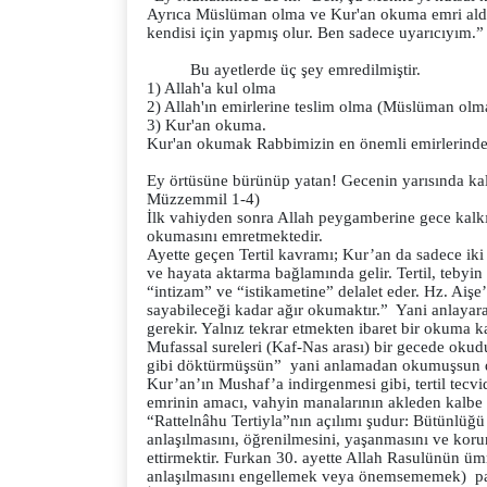
Ayrıca Müslüman olma ve Kur'an okuma emri aldım
kendisi için yapmış olur. Ben sadece uyarıcıyım.
Bu ayetlerde üç şey emredilmiştir.
1) Allah'a kul olma
2) Allah'ın emirlerine teslim olma (Müslüman olm
3) Kur'an okuma.
Kur'an okumak Rabbimizin en önemli emirlerinde
Ey örtüsüne bürünüp yatan! Gecenin yarısında kal
Müzzemmil 1-4)
İlk vahiyden sonra Allah peygamberine gece kalkı
okumasını emretmektedir.
Ayette geçen Tertil kavramı; Kur’an da sadece iki 
ve hayata aktarma bağlamında gelir. Tertil, tebyin (
“intizam” ve “istikametine” delalet eder. Hz. Aişe’ni
sayabileceği kadar ağır okumaktır.” Yani anlaya
gerekir. Yalnız tekrar etmekten ibaret bir okuma 
Mufassal sureleri (Kaf-Nas arası) bir gecede oku
gibi döktürmüşsün” yani anlamadan okumuşsun di
Kur’an’ın Mushaf’a indirgenmesi gibi, tertil tecvide
emrinin amacı, vahyin manalarının akleden kalbe 
“Rattelnâhu Tertiyla”nın açılımı şudur: Bütünlüğ
anlaşılmasını, öğrenilmesini, yaşanmasını ve korun
ettirmektir. Furkan 30. ayette Allah Rasulünün üm
anlaşılmasını engellemek veya önemsememek) panzeh