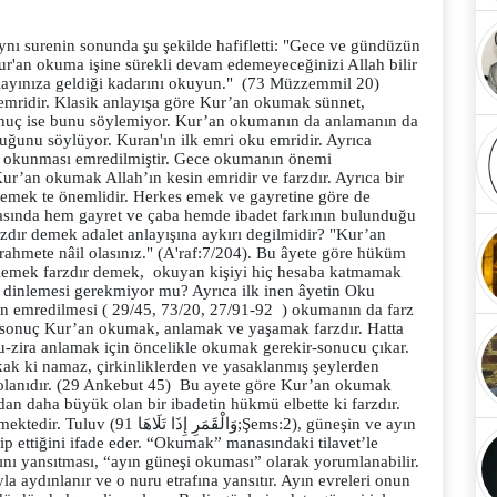
ynı surenin sonunda şu şekilde hafifletti: "Gece ve gündüzün
ur'an okuma işine sürekli devam edemeyeceğinizi Allah bilir
layınıza geldiği kadarını okuyun." (73 Müzzemmil 20)
mridir. Klasik anlayışa göre Kur’an okumak sünnet,
sonuç ise bunu söylemiyor. Kur’an okumanın da anlamanın da
uğunu söylüyor. Kuran'ın ilk emri oku emridir. Ayrıca
'ın okunması emredilmiştir. Gece okumanın önemi
ur’an okumak Allah’ın kesin emridir ve farzdır. Ayrıca bir
ve emek te önemlidir. Herkes emek ve gayretine göre de
arasında hem gayret ve çaba hemde ibadet farkının bulunduğu
dır demek adalet anlayışına aykırı degilmidir? "Kur’an
ahmete nâil olasınız." (A'raf:7/204). Bu âyete göre hüküm
inlemek farzdır demek, okuyan kişiyi hiç hesaba katmamak
dinlemesi gerekmiyor mu? Ayrıca ilk inen âyetin Oku
n emredilmesi ( 29/45, 73/20, 27/91-92 ) okumanın da farz
sonuç Kur’an okumak, anlamak ve yaşamak farzdır. Hatta
u-zira anlamak için öncelikle okumak gerekir-sonucu çıkar.
ak ki namaz, çirkinliklerden ve yasaklanmış şeylerden
ük olanıdır. (29 Ankebut 45) Bu ayete göre Kur’an okumak
 daha büyük olan bir ibadetin hükmü elbette ki farzdır.
وَالْق;Şems:2), güneşin ve ayın
ip ettiğini ifade eder. “Okumak” manasındaki tilavet’le
nı yansıtması, “ayın güneşi okuması” olarak yorumlanabilir.
a aydınlanır ve o nuru etrafına yansıtır. Ayın evreleri onun