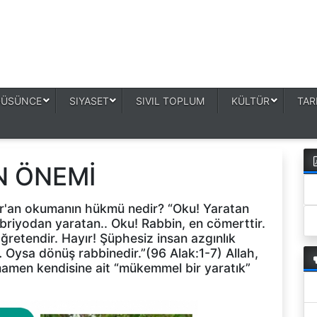
DÜSÜNCE
SIYASET
SIVIL TOPLUM
KÜLTÜR
TAR
N ÖNEMİ
ur'an okumanın hükmü nedir? “Oku! Yaratan
mbriyodan yaratan.. Oku! Rabbin, en cömerttir.
ğretendir. Hayır! Şüphesiz insan azgınlık
… Oysa dönüş rabbinedir.”(96 Alak:1-7) Allah,
mamen kendisine ait “mükemmel bir yaratık”