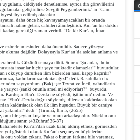
 uygulanır, ciddiyetle denetlenirse, ayrıca din görevlilerini
gulamalar geliştirilirse Sevgili Peygamberimiz’ in "Cami
iyyesi ihya edilmiş olacaktır
hayatını, daha önce hiç kavrayamayacakları bir oranda
 timsali haline getirir, cahilleri âlimleştiridi. Kur’an bir doktor
eteri kadar, gerektiği zaman verirdi. “De ki: Kur’an, İman
ve ezberlenmesinden daha önemlidir. Sadece yüzeysel
ir okuma değildir. Dolayısıyla Kur’an’da aslolan anlama ve
 beraberdik. Gözünü semaya dikti. Sonra: "Şu anlar, ilmin
u hususta insanlar hiçbir şeye muktedir olamazlar!" buyurdular.
an'ı okuyup dururken ilim bizlerden nasıl kapıp kaçırılır?
ımıza, kadınlarımıza okutacağız!" dedi. Rasulullah da:
erinden sayıyordum. (Bak) işte Tevrat ve İncil, yahudilerin
şine yarıyor (sanki onunla amel mi ediyorlar)?" buyurdu.
ım. Kardeşin Ebu'd-Derda ne söyledi, işittin mi? dedim. Ve
na: "Ebu'd-Derda doğru söylemiş, dilersen kaldırılacak olan
rdan kaldırılacak olan ilk ilim huşudur. Büyük bir camiye
t yakındır!" dedi." (Tirmizî, İlm 5, (2655)
, onu bir şeytan kuşatır ve onun arkadaşı olur. Nitekim onu
lduğunu sanır. (43Zuhruf 36-37)
ahanelerle Kur'an'dan uzak kalır, aldırış etmez, görmezden
ve yol gösterici olarak Kur'an'ı seçmeyen böylelerine
nla onu yoldan çıkarır. Fakat o bunun farkına bile varamaz,