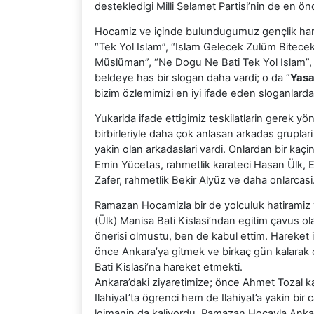
destekledigi Milli Selamet Partisi’nin de en ön
Hocamiz ve içinde bulundugumuz gençlik hare
“Tek Yol Islam”, “Islam Gelecek Zulüm Bitecek”
Müslüman”, “Ne Dogu Ne Bati Tek Yol Islam”,
beldeye has bir slogan daha vardi; o da “
Yasa
bizim özlemimizi en iyi ifade eden sloganlardan
Yukarida ifade ettigimiz teskilatlarin gerek yö
birbirleriyle daha çok anlasan arkadas grupla
yakin olan arkadaslari vardi. Onlardan bir kaçi
Emin Yücetas, rahmetlik karateci Hasan Ülk
Zafer, rahmetlik Bekir Alyüz ve daha onlarcas
Ramazan Hocamizla bir de yolculuk hatiramiz 
(Ülk) Manisa Bati Kislasi’ndan egitim çavus ola
önerisi olmustu, ben de kabul ettim. Hareket i
önce Ankara’ya gitmek ve birkaç gün kalarak 
Bati Kislasi’na hareket etmekti.
Ankara’daki ziyaretimize; önce Ahmet Tozal k
Ilahiyat’ta ögrenci hem de Ilahiyat’a yakin bir
lojmanin da kaliyordu. Ramazan Hocayla Anka