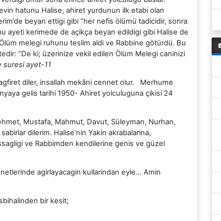
vin hatunu Halise, ahiret yurdunun ilk etabi olan
m’de beyan ettigi gibi “her nefis ölümü tadicidir, sonra
u ayeti kerimede de açikça beyan edildigi gibi Halise de
n Ölüm melegi ruhunu teslim aldi ve Rabbine götürdü. Bu
edir: “De ki; üzerinize vekil edilen Ölüm Melegi caninizi
 suresi ayet-11
iret diler, insallah mekâni cennet olur. Merhume
nyaya gelis tarihi 1950- Ahiret yolculuguna çikisi 24
ehmet, Mustafa, Mahmut, Davut, Süleyman, Nurhan,
irlar dilerim. Halise’nin Yakin akrabalarina,
ssagligi ve Rabbimden kendilerine genis ve güzel
netlerinde agirlayacagin kullarindan eyle… Amin
ihalinden bir kesit;