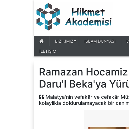
BİZ KİMİZ
ISLAM DÜNYASI
İLETİŞİM
Ramazan Hocamiz D
Daru'l Beka'ya Yür
Malatya'nin vefakâr ve cefakâr Müsl
kolaylikla doldurulamayacak bir canim