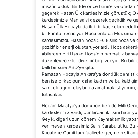
misafiri olduk. Birlikte önce Izmir’e ve ora
geçerek Hasan Ülk kardesimizle görüstük; O 
kardesimizle Manisa’yi gezerek geçirdik ve g
Hasan Ülk Hocayla da ilgili birkaç kelam edeli
bir karate hocasiydi. Hoca onlarca Müslüman g
kardesimizdi. Hasan hoca 5-6 kisilik hoca ve ö
pozitif bir enerji olusturuyorlardi. Hoca asker
abilerden biri Hasan Hoca’nin rahmetlik babasi
düzenleyecekler diye bir bilgi veriyor. Bu bi
belli bir süre ABD’ye gitti.
Ramazan Hocayla Ankara’ya döndük demistik
ben ise birkaç gün daha kaldim ve bu kaldigim
sahit oldugum olaylari da anlatmak istiyorum, 
tutacaktir.
Hocam Malatya’ya dönünce ben de Milli Gençli
kardeslerimiz vardi, bunlardan iki ismi hatirli
Geyik, digeri uzun dönem Kaymakamlik yapan v
verilmeyen kardesimiz Salih Karabulut’tu. Bu
Kocatepe Camii tam faaliyete geçmemisti am