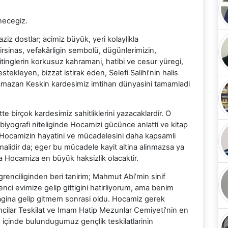
necegiz.
iz dostlar; acimiz büyük, yeri kolaylikla
sinas, vefakârligin sembolü, dügünlerimizin,
itinglerin korkusuz kahramani, hatibi ve cesur yüregi,
stekleyen, bizzat istirak eden, Selefi Salihi’nin halis
Ramazan Keskin kardesimiz imtihan dünyasini tamamladi
te birçok kardesimiz sahitliklerini yazacaklardir. O
biyografi niteliginde Hocamizi gücünce anlatti ve kitap
h Hocamizin hayatini ve mücadelesini daha kapsamli
malidir da; eger bu mücadele kayit altina alinmazsa ya
 Hocamiza en büyük haksizlik olacaktir.
enciliginden beri tanirim; Mahmut Abi’min sinif
enci evimize gelip gittigini hatirliyorum, ama benim
gina gelip gitmem sonrasi oldu. Hocamiz gerek
ilar Teskilat ve Imam Hatip Mezunlar Cemiyeti’nin en
içinde bulundugumuz gençlik teskilatlarinin