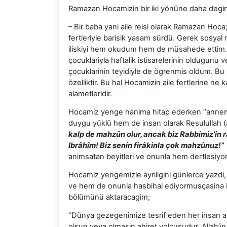
Ramazan Hocamizin bir iki yönüne daha degi
– Bir baba yani aile reisi olarak Ramazan Hoc
fertleriyle barisik yasam sürdü. Gerek sosyal
iliskiyi hem okudum hem de müsahede ettim. 
çocuklariyla haftalik istisarelerinin oldugun
çocuklarinin teyidiyle de ögrenmis oldum. Bu
özelliktir. Bu hal Hocamizin aile fertlerine n
alametleridir.
Hocamiz yenge hanima hitap ederken “annemin
duygu yüklü hem de insan olarak Resulullah (as
kalp de mahzûn olur, ancak biz Rabbimiz’in 
Ibrâhîm! Biz senin firâkinla çok mahzûnuz!”
(
animsatan beyitleri ve onunla hem dertlesiyor
Hocamiz yengemizle ayriligini günlerce yazdi
ve hem de onunla hasbihal ediyormusçasina iç 
bölümünü aktaracagim;
“Dünya gezegenimize tesrif eden her insan ah
olsun veya olmasin ahiret yolcusudur. Allah’in