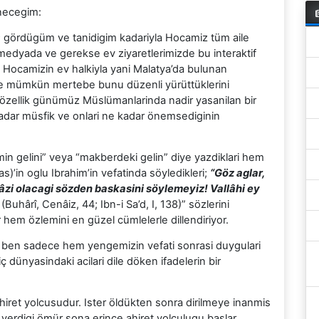
necegim:
a; gördügüm ve tanidigim kadariyla Hocamiz tüm aile
 medyada ve gerekse ev ziyaretlerimizde bu interaktif
Hocamizin ev halkiyla yani Malatya’da bulunan
u ve mümkün mertebe bunu düzenli yürüttüklerini
 özellik günümüz Müslümanlarinda nadir yasanilan bir
e kadar müsfik ve onlari ne kadar önemsediginin
 gelini” veya “makberdeki gelin” diye yazdiklari hem
)’in oglu Ibrahim’in vefatinda söyledikleri;
“Göz aglar,
râzi olacagi sözden baskasini söylemeyiz! Vallâhi ey
Buhârî, Cenâiz, 44; Ibn-i Sa’d, I, 138)” sözlerini
 hem özlemini en güzel cümlelerle dillendiriyor.
, ben sadece hem yengemizin vefati sonrasi duygulari
dünyasindaki acilari dile döken ifadelerin bir
iret yolcusudur. Ister öldükten sonra dirilmeye inanmis
 verdigi ömür sona erince ahiret yolculugu baslar.