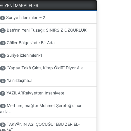
YENİ MAKALELER
Suriye İzlenimleri – 2
1
Batı'nın Yeni Tuzağı: SINIRSIZ ÖZGÜRLÜK
2
Göller Bölgesinde Bir Ada
3
Suriye izlenimleri-1
4
“Yapay Zekâ Çıktı, Kitap Öldü” Diyor Alla...
5
Yalnızlaşma..!
6
YAZILARRaiyyetten İnsaniyete
7
Merhum, mağfur Mehmet Şerefoğlu’nun
8
aziz ...
TAKVÂNIN ASİ ÇOCUĞU: EBU ZER EL-
9
GIFÂRÎ