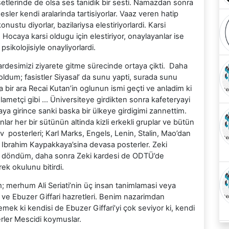
asetlerinde de olsa ses tanidik bir sesti. Namazdan sonra
ler kendi aralarinda tartisiyorlar. Vaaz veren hatip
nustu diyorlar, bazilariysa elestiriyorlardi. Karsi
Hocaya karsi oldugu için elestiriyor, onaylayanlar ise
psikolojisiyle onayliyorlardi.
rdesimizi ziyarete gitme sürecinde ortaya çikti. Daha
dum; fasistler Siyasal’ da sunu yapti, surada sunu
bir ara Recai Kutan’in oglunun ismi geçti ve anladim ki
elametçi gibi … Üniversiteye girdikten sonra kafeteryayi
a girince sanki baska bir ülkeye girdigimi zannettim.
r her bir sütünün altinda kizli erkekli gruplar ve bütün
v posterleri; Karl Marks, Engels, Lenin, Stalin, Mao’dan
Ibrahim Kaypakkaya’sina devasa posterler. Zeki
ve döndüm, daha sonra Zeki kardesi de ODTÜ’de
ek okulunu bitirdi.
 merhum Ali Seriati’nin üç insan tanimlamasi veya
ur ve Ebuzer Giffari hazretleri. Benim nazarimdan
k ki kendisi de Ebuzer Giffari’yi çok seviyor ki, kendi
rler Mescidi koymuslar.