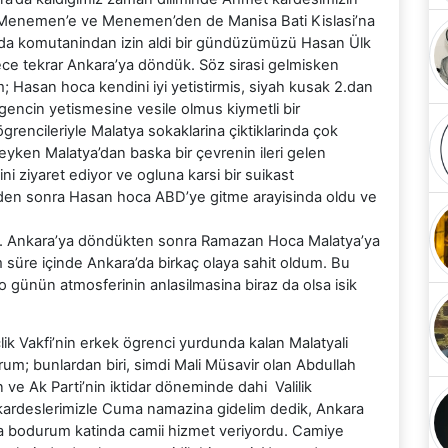
dan Menemen’e ve Menemen’den de Manisa Bati Kislasi’na
da komutanindan izin aldi bir gündüzümüzü Hasan Ülk
ece tekrar Ankara’ya döndük. Söz sirasi gelmisken
m; Hasan hoca kendini iyi yetistirmis, siyah kusak 2.dan
encin yetismesine vesile olmus kiymetli bir
grencileriyle Malatya sokaklarina çiktiklarinda çok
deyken Malatya’dan baska bir çevrenin ileri gelen
ni ziyaret ediyor ve ogluna karsi bir suikast
lgiden sonra Hasan hoca ABD’ye gitme arayisinda oldu ve
. Ankara’ya döndükten sonra Ramazan Hoca Malatya’ya
 süre içinde Ankara’da birkaç olaya sahit oldum. Bu
o günün atmosferinin anlasilmasina biraz da olsa isik
k Vakfi’nin erkek ögrenci yurdunda kalan Malatyali
yorum; bunlardan biri, simdi Mali Müsavir olan Abdullah
e Ak Parti’nin iktidar döneminde dahi Valilik
 kardeslerimizle Cuma namazina gidelim dedik, Ankara
a bodurum katinda camii hizmet veriyordu. Camiye