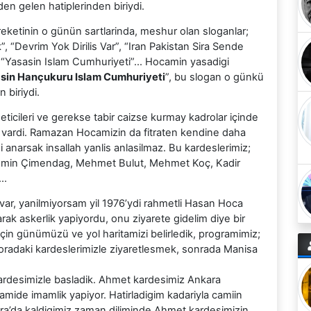
den gelen hatiplerinden biriydi.
ketinin o günün sartlarinda, meshur olan sloganlar;
, “Devrim Yok Dirilis Var”, “Iran Pakistan Sira Sende
 “Yasasin Islam Cumhuriyeti”… Hocamin yasadigi
sin Hançukuru Islam Cumhuriyeti
”, bu slogan o günkü
 biriydi.
neticileri ve gerekse tabir caizse kurmay kadrolar içinde
ri vardi. Ramazan Hocamizin da fitraten kendine daha
ni anarsak insallah yanlis anlasilmaz. Bu kardeslerimiz;
, Emin Çimendag, Mehmet Bulut, Mehmet Koç, Kadir
i…
var, yanilmiyorsam yil 1976’ydi rahmetli Hasan Hoca
rak askerlik yapiyordu, onu ziyarete gidelim diye bir
çin günümüzü ve yol haritamizi belirledik, programimiz;
oradaki kardeslerimizle ziyaretlesmek, sonrada Manisa
ardesimizle basladik. Ahmet kardesimiz Ankara
 camide imamlik yapiyor. Hatirladigim kadariyla camiin
ra’da kaldigimiz zaman diliminde Ahmet kardesimizin