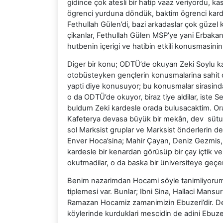
gidince çok atesli bir hatip vaaz veriyordu, k
ögrenci yurduna döndük, baktim ögrenci kardes
Fethullah Gülen’di, bazi arkadaslar çok güzel ko
çikanlar, Fethullah Gülen MSP’ye yani Erbakan 
hutbenin içerigi ve hatibin etkili konusmasinin 
Diger bir konu; ODTÜ’de okuyan Zeki Soylu ka
otobüsteyken gençlerin konusmalarina sahit ol
yapti diye konusuyor; bu konusmalar sirasinda 
o da ODTÜ’de okuyor, biraz tiye aldilar, iste S
buldum Zeki kardesle orada bulusacaktim. Oray
Kafeterya devasa büyük bir mekân, dev sütunla
sol Marksist gruplar ve Marksist önderlerin de
Enver Hoca’sina; Mahir Çayan, Deniz Gezmis, 
kardesle bir kenardan görüsüp bir çay içtik 
okutmadilar, o da baska bir üniversiteye geçer
Benim nazarimdan Hocami söyle tanimliyorum;
tiplemesi var. Bunlar; Ibni Sina, Hallaci Mans
Ramazan Hocamiz zamanimizin Ebuzeri’dir. Deme
köylerinde kurduklari mescidin de adini Ebuze