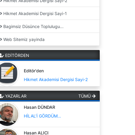
Hikmet Akademisi Dergisi Sayi-2
Hikmet Akademisi Dergisi Sayi-1
Bagimsiz Düsünce Toplulugu...
Web Sitemiz yayinda
EDİTÖRDEN
Editör'den
Hikmet Akademisi Dergisi Sayi-2
YAZARLAR
TÜMÜ
Hasan DÜNDAR
HİLAL’İ GÖRDÜM…
Hasan ALICI