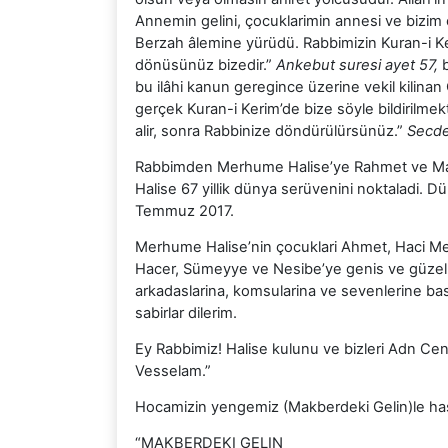
Annemin gelini, çocuklarimin annesi ve bizim e
Berzah âlemine yürüdü. Rabbimizin Kuran-i Keri
dönüsünüz bizedir.”
Ankebut suresi ayet 57,
b
bu ilâhi kanun geregince üzerine vekil kilina
gerçek Kuran-i Kerim’de bize söyle bildirilmekt
alir, sonra Rabbinize döndürülürsünüz.”
Secde
Rabbimden Merhume Halise’ye Rahmet ve Magf
Halise 67 yillik dünya serüvenini noktaladi. Dü
Temmuz 2017.
Merhume Halise’nin çocuklari Ahmet, Haci M
Hacer, Sümeyye ve Nesibe’ye genis ve güzel sab
arkadaslarina, komsularina ve sevenlerine ba
sabirlar dilerim.
Ey Rabbimiz! Halise kulunu ve bizleri Adn Cen
Vesselam.”
Hocamizin yengemiz (Makberdeki Gelin)le hasb
“MAKBERDEKI GELIN