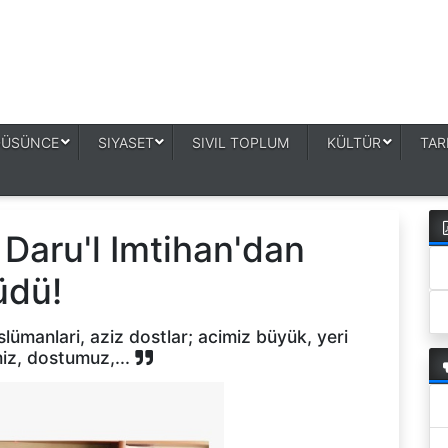
DÜSÜNCE
SIYASET
SIVIL TOPLUM
KÜLTÜR
TAR
aru'l Imtihan'dan
üdü!
ümanlari, aziz dostlar; acimiz büyük, yeri
iz, dostumuz,...