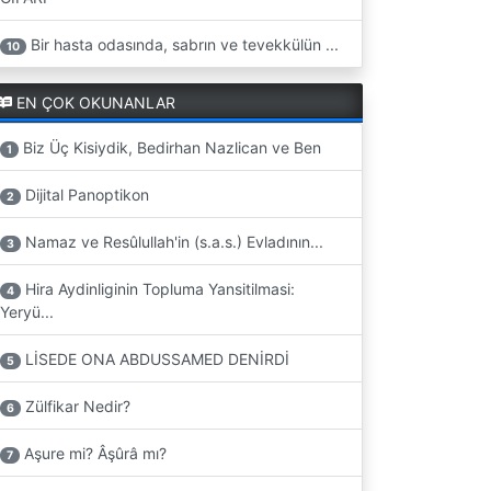
Bir hasta odasında, sabrın ve tevekkülün ...
10
EN ÇOK OKUNANLAR
Biz Üç Kisiydik, Bedirhan Nazlican ve Ben
1
Dijital Panoptikon
2
Namaz ve Resûlullah'in (s.a.s.) Evladının...
3
Hira Aydinliginin Topluma Yansitilmasi:
4
Yeryü...
LİSEDE ONA ABDUSSAMED DENİRDİ
5
Zülfikar Nedir?
6
Aşure mi? Âşûrâ mı?
7