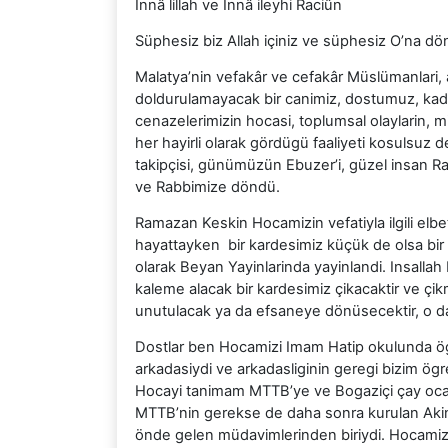
Innâ lillah ve Innâ ileyhi Raciûn
Süphesiz biz Allah içiniz ve süphesiz O’na dö
Malatya’nin vefakâr ve cefakâr Müslümanlari, az
doldurulamayacak bir canimiz, dostumuz, kadir
cenazelerimizin hocasi, toplumsal olaylarin, m
her hayirli olarak gördügü faaliyeti kosulsuz de
takipçisi, günümüzün Ebuzer’i, güzel insan 
ve Rabbimize döndü.
Ramazan Keskin Hocamizin vefatiyla ilgili elbet
hayattayken bir kardesimiz küçük de olsa bir 
olarak Beyan Yayinlarinda yayinlandi. Insalla
kaleme alacak bir kardesimiz çikacaktir ve çik
unutulacak ya da efsaneye dönüsecektir, o da
Dostlar ben Hocamizi Imam Hatip okulunda ögr
arkadasiydi ve arkadasliginin geregi bizim ögr
Hocayi tanimam MTTB’ye ve Bogaziçi çay oca
MTTB’nin gerekse de daha sonra kurulan Akinc
önde gelen müdavimlerinden biriydi. Hocamiz 