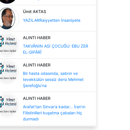
Ümit AKTAS
YAZILARRaiyyetten İnsaniyete
ALINTI HABER
TAKVÂNIN ASİ ÇOCUĞU: EBU ZER
EL-GIFÂRÎ
ALINTI HABER
Bir hasta odasında, sabrın ve
tevekkülün sessiz dersi Mehmet
Şerefoğlu’na
ALINTI HABER
Arafat’tan Sinvar’a kadar... İran’ın
Filistinlileri kuşatma çabaları hiç
durmadı