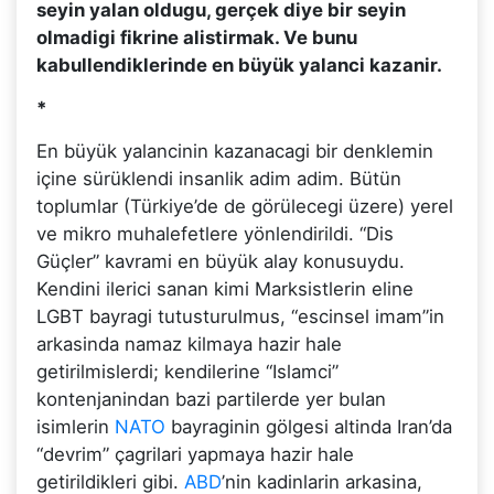
seyin yalan oldugu, gerçek diye bir seyin
olmadigi fikrine alistirmak. Ve bunu
kabullendiklerinde en büyük yalanci kazanir.
*
En büyük yalancinin kazanacagi bir denklemin
içine sürüklendi insanlik adim adim. Bütün
toplumlar (Türkiye’de de görülecegi üzere) yerel
ve mikro muhalefetlere yönlendirildi. “Dis
Güçler” kavrami en büyük alay konusuydu.
Kendini ilerici sanan kimi Marksistlerin eline
LGBT bayragi tutusturulmus, “escinsel imam”in
arkasinda namaz kilmaya hazir hale
getirilmislerdi; kendilerine “Islamci”
kontenjanindan bazi partilerde yer bulan
isimlerin
NATO
bayraginin gölgesi altinda Iran’da
“devrim” çagrilari yapmaya hazir hale
getirildikleri gibi.
ABD
’nin kadinlarin arkasina,