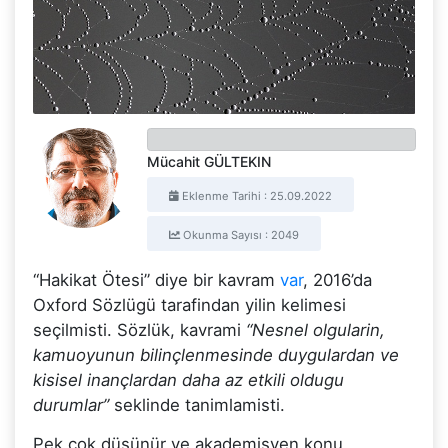
Mücahit GÜLTEKIN
Eklenme Tarihi : 25.09.2022
Okunma Sayısı : 2049
“Hakikat Ötesi” diye bir kavram
var
, 2016’da
Oxford Sözlügü tarafindan yilin kelimesi
seçilmisti. Sözlük, kavrami
“Nesnel olgularin,
kamuoyunun bilinçlenmesinde duygulardan ve
kisisel inançlardan daha az etkili oldugu
durumlar”
seklinde tanimlamisti.
Pek çok düsünür ve akademisyen konu