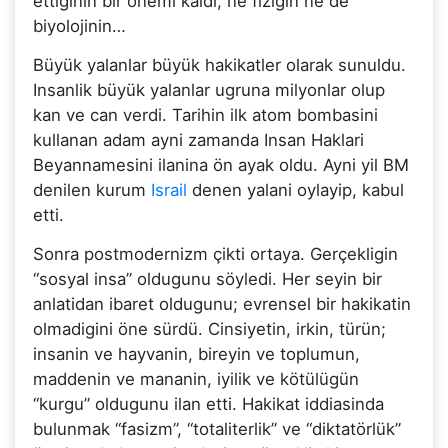
ettiginin bir önemi kaldi, ne fizigin ne de
biyolojinin…
Büyük yalanlar büyük hakikatler olarak sunuldu.
Insanlik büyük yalanlar ugruna milyonlar olup
kan ve can verdi. Tarihin ilk atom bombasini
kullanan adam ayni zamanda Insan Haklari
Beyannamesini ilanina ön ayak oldu. Ayni yil BM
denilen kurum
Israil
denen yalani oylayip, kabul
etti.
Sonra postmodernizm çikti ortaya. Gerçekligin
“sosyal insa” oldugunu söyledi. Her seyin bir
anlatidan ibaret oldugunu; evrensel bir hakikatin
olmadigini öne sürdü. Cinsiyetin, irkin, türün;
insanin ve hayvanin, bireyin ve toplumun,
maddenin ve mananin, iyilik ve kötülügün
“kurgu” oldugunu ilan etti. Hakikat iddiasinda
bulunmak “fasizm”, “totaliterlik” ve “diktatörlük”