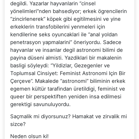
degildi. Yazarlar hayvanlarin “cinsel
yönelimleri”nden bahsediyor; erkek ögrencilerin
“zincirlenerek” köpek gibi egitilmesini ve yine
erkeklerin transfobilerini yenmeleri için
kendilerine seks oyuncaklari ile “anal yoldan
penetrasyon yapmalarini” öneriyordu. Sadece
hayvanlar ve insanlar degil astronomi bilimi de
payina düseni almisti. Yazdiklari bir makalenin
basligi söyleydi: “Yildizlar, Gezegenler ve
Toplumsal Cinsiyet: Feminist Astronomi Için Bir
Çerçeve”. Makalede “astronomi” biliminin erkek
egemen kültür tarafindan üretildigi, feminist ve
queer bir perspektiften yeniden insa edilmesi
gerektigi savunuluyordu.
Saçmalik mi diyorsunuz? Hamakat ve zirvalik mi
sizce?
Neden olsun ki!