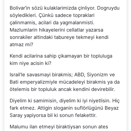
Bolivar’in sözü kulaklarimizda çinliyor. Dogruydu
söyledikleri. Çünkü sadece topraklari
çalinmamis, acilari da yagmalanmisti.
Mazlumlarin hikayelerini cellatlar yazarsa
sonrakiler altindaki tabureye tekmeyi kendi
atmaz mi?
Kendi acilarina sahip çikamayan bir topluluga
kim niye acisin ki?
Israil’le savasmayi birakmis; ABD, Siyonizm ve
Bati emperyalizmiyle mücadeleyi birakmis ya da
ötelemis bir topluluk ancak kendini devirebilir.
Diyelim ki samimisin, diyelim ki iyi niyetlisin. Hiç
fark etmez. Attigin sloganin suflörlügünü Beyaz
Saray yapiyorsa bil ki sonun felakettir.
Malumu ilan etmeyi biraktiysan sonun ates