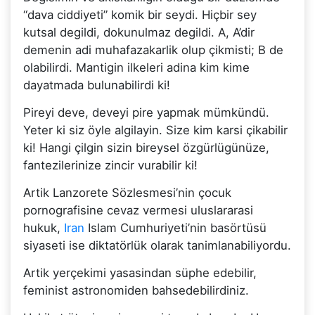
“dava ciddiyeti” komik bir seydi. Hiçbir sey
kutsal degildi, dokunulmaz degildi. A, A’dir
demenin adi muhafazakarlik olup çikmisti; B de
olabilirdi. Mantigin ilkeleri adina kim kime
dayatmada bulunabilirdi ki!
Pireyi deve, deveyi pire yapmak mümkündü.
Yeter ki siz öyle algilayin. Size kim karsi çikabilir
ki! Hangi çilgin sizin bireysel özgürlügünüze,
fantezilerinize zincir vurabilir ki!
Artik Lanzorete Sözlesmesi’nin çocuk
pornografisine cevaz vermesi uluslararasi
hukuk,
Iran
Islam Cumhuriyeti’nin basörtüsü
siyaseti ise diktatörlük olarak tanimlanabiliyordu.
Artik yerçekimi yasasindan süphe edebilir,
feminist astronomiden bahsedebilirdiniz.