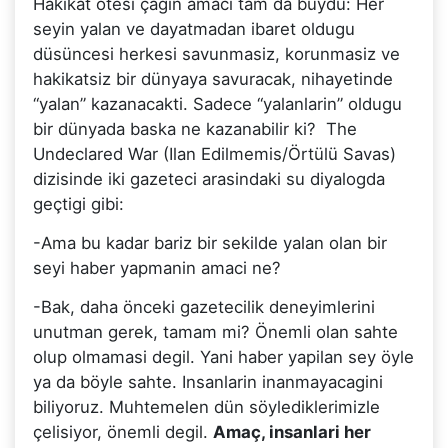
Hakikat ötesi çagin amaci tam da buydu: Her
seyin yalan ve dayatmadan ibaret oldugu
düsüncesi herkesi savunmasiz, korunmasiz ve
hakikatsiz bir dünyaya savuracak, nihayetinde
“yalan” kazanacakti. Sadece “yalanlarin” oldugu
bir dünyada baska ne kazanabilir ki? The
Undeclared War (Ilan Edilmemis/Örtülü Savas)
dizisinde iki gazeteci arasindaki su diyalogda
geçtigi gibi:
-Ama bu kadar bariz bir sekilde yalan olan bir
seyi haber yapmanin amaci ne?
-Bak, daha önceki gazetecilik deneyimlerini
unutman gerek, tamam mi? Önemli olan sahte
olup olmamasi degil. Yani haber yapilan sey öyle
ya da böyle sahte. Insanlarin inanmayacagini
biliyoruz. Muhtemelen dün söylediklerimizle
çelisiyor, önemli degil.
Amaç, insanlari her