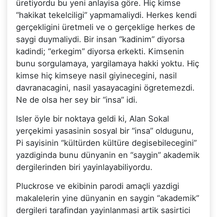
üretiyordu bu yeni anlayisa göre. Hiç kimse
“hakikat tekelciligi” yapmamaliydi. Herkes kendi
gerçekligini üretmeli ve o gerçeklige herkes de
saygi duymaliydi. Bir insan “kadinim” diyorsa
kadindi; “erkegim” diyorsa erkekti. Kimsenin
bunu sorgulamaya, yargilamaya hakki yoktu. Hiç
kimse hiç kimseye nasil giyinecegini, nasil
davranacagini, nasil yasayacagini ögretemezdi.
Ne de olsa her sey bir “insa” idi.
Isler öyle bir noktaya geldi ki, Alan Sokal
yerçekimi yasasinin sosyal bir “insa” oldugunu,
Pi sayisinin “kültürden kültüre degisebilecegini”
yazdiginda bunu dünyanin en “saygin” akademik
dergilerinden biri yayinlayabiliyordu.
Pluckrose ve ekibinin parodi amaçli yazdigi
makalelerin yine dünyanin en saygin “akademik”
dergileri tarafindan yayinlanmasi artik sasirtici