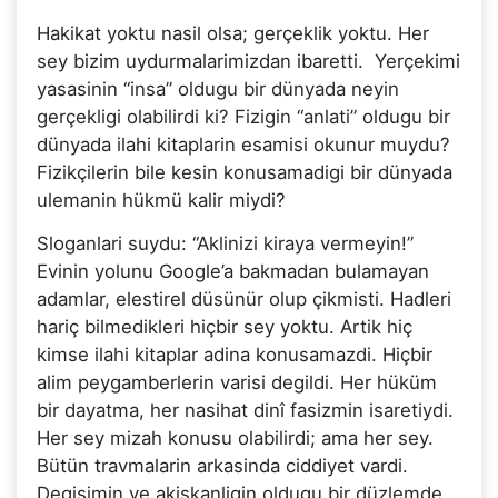
Hakikat yoktu nasil olsa; gerçeklik yoktu. Her
sey bizim uydurmalarimizdan ibaretti. Yerçekimi
yasasinin “insa” oldugu bir dünyada neyin
gerçekligi olabilirdi ki? Fizigin “anlati” oldugu bir
dünyada ilahi kitaplarin esamisi okunur muydu?
Fizikçilerin bile kesin konusamadigi bir dünyada
ulemanin hükmü kalir miydi?
Sloganlari suydu: “Aklinizi kiraya vermeyin!”
Evinin yolunu Google’a bakmadan bulamayan
adamlar, elestirel düsünür olup çikmisti. Hadleri
hariç bilmedikleri hiçbir sey yoktu. Artik hiç
kimse ilahi kitaplar adina konusamazdi. Hiçbir
alim peygamberlerin varisi degildi. Her hüküm
bir dayatma, her nasihat dinî fasizmin isaretiydi.
Her sey mizah konusu olabilirdi; ama her sey.
Bütün travmalarin arkasinda ciddiyet vardi.
Degisimin ve akiskanligin oldugu bir düzlemde