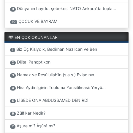
Dünyanın haydut şebekesi NATO Ankara’da topla...
9
ÇOCUK VE BAYRAM
10
EN ÇOK OKUNANLAR
Biz Üç Kisiydik, Bedirhan Nazlican ve Ben
1
Dijital Panoptikon
2
Namaz ve Resûlullah'in (s.a.s.) Evladının...
3
Hira Aydinliginin Topluma Yansitilmasi: Yeryü...
4
LİSEDE ONA ABDUSSAMED DENİRDİ
5
Zülfikar Nedir?
6
Aşure mi? Âşûrâ mı?
7