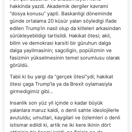
hakkinda yazdi. Akademik dergiler kavrami
“dosya konusu” yapti. Baskanligi döneminde
günde ortalama 20 küsür yalan söyledigi ifade
edilen Trump’in nasil olup da kitleleri arkasindan
sürükleyebildigi tartisildi. Hakikat ötesi; akil,
bilim ve demokrasi karsiti bir güruhun dalga
dalga yayilmasinin; sagciligin, popülizmin ve
fasizmin yükselmesinin temel sorumlusu olarak
görüldü.
Tabii ki bu yargi da “gerçek ötesi”ydi; hakikat
ötesi çaga Trump’la ya da Brexit oylamasiyla
girmedigimiz gibi…
Insanlik son yüz yil içinde o kadar büyük
yalanlara maruz kaldi, o denli sahte ideolojilerle
avutuldu; umutlari, kaygilari ve özlemleri o denli
istismar edildi ki, artik ne iki kere ikinin dört