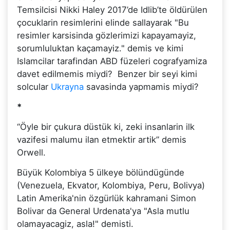
Temsilcisi Nikki Haley 2017’de Idlib’te öldürülen
çocuklarin resimlerini elinde sallayarak "Bu
resimler karsisinda gözlerimizi kapayamayiz,
sorumluluktan kaçamayiz." demis ve kimi
Islamcilar tarafindan ABD füzeleri cografyamiza
davet edilmemis miydi? Benzer bir seyi kimi
solcular
Ukrayna
savasinda yapmamis miydi?
*
“Öyle bir çukura düstük ki, zeki insanlarin ilk
vazifesi malumu ilan etmektir artik” demis
Orwell.
Büyük Kolombiya 5 ülkeye bölündügünde
(Venezuela, Ekvator, Kolombiya, Peru, Bolivya)
Latin Amerika'nin özgürlük kahramani Simon
Bolivar da General Urdenata'ya "Asla mutlu
olamayacagiz, asla!" demisti.