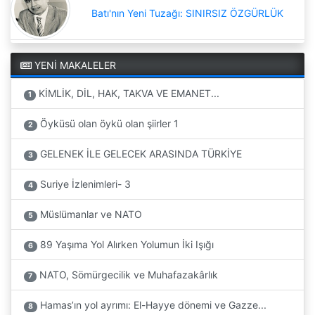
Batı'nın Yeni Tuzağı: SINIRSIZ ÖZGÜRLÜK
YENİ MAKALELER
KİMLİK, DİL, HAK, TAKVA VE EMANET...
1
Öyküsü olan öykü olan şiirler 1
2
GELENEK İLE GELECEK ARASINDA TÜRKİYE
3
Suriye İzlenimleri- 3
4
Müslümanlar ve NATO
5
89 Yaşıma Yol Alırken Yolumun İki Işığı
6
NATO, Sömürgecilik ve Muhafazakârlık
7
Hamas’ın yol ayrımı: El-Hayye dönemi ve Gazze...
8