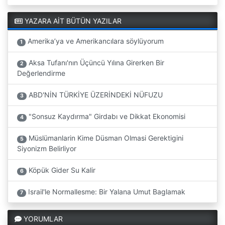
YAZARA AİT BÜTÜN YAZILAR
Amerika’ya ve Amerikancılara söylüyorum
1
Aksa Tufanı'nın Üçüncü Yılına Girerken Bir
2
Değerlendirme
ABD'NİN TÜRKİYE ÜZERİNDEKİ NÜFUZU
3
"Sonsuz Kaydırma" Girdabı ve Dikkat Ekonomisi
4
Müslümanlarin Kime Düsman Olmasi Gerektigini
5
Siyonizm Belirliyor
Köpük Gider Su Kalir
6
Israil'le Normallesme: Bir Yalana Umut Baglamak
7
YORUMLAR