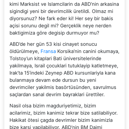
kimi Marksist ve Islamcilarin da ABD’nin arkasina
sigindigi yeni bir devrimcilik üretildi. Olmaz mi
diyorsunuz? Ne fark eder ki! Her sey bir bakis
açisi sorunu degil mi? Gerçeklik neye nerden
baktigimiza göre degisip durmuyor mu?
ABD’de her gün 53 kisi cinayet sonucu
öldürülmeye,
Fransa
Korsika’nin canini okumaya,
Tolstoy’un kitaplari Bati üniversitelerinde
yakilmaya, Israil çocuklari tutuklayip katletmeye,
Irak’ta 15’indeki Zeynep ABD kursunlariyla kana
bulanmaya devam ede dursun bu yeni
devrimciler yakilmis basörtüsünden, savrulmus
saçlardan sanal devrim bayraklari ürettiler.
Nasil olsa bizim magduriyetimiz, bizim
acilarimiz, bizim kanimiz tekrar bize satilabiliyor.
Hakikat ötesi çagda devrimler bizim kanimizla
bize karsi yapilabiliyor. ABD’nin BM Daimi