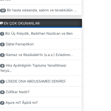
Bir hasta odasında, sabrın ve tevekkülün ...
10
EN ÇOK OKUNANLAR
Biz Üç Kisiydik, Bedirhan Nazlican ve Ben
1
Dijital Panoptikon
2
Namaz ve Resûlullah'in (s.a.s.) Evladının...
3
Hira Aydinliginin Topluma Yansitilmasi:
4
Yeryü...
LİSEDE ONA ABDUSSAMED DENİRDİ
5
Zülfikar Nedir?
6
Aşure mi? Âşûrâ mı?
7