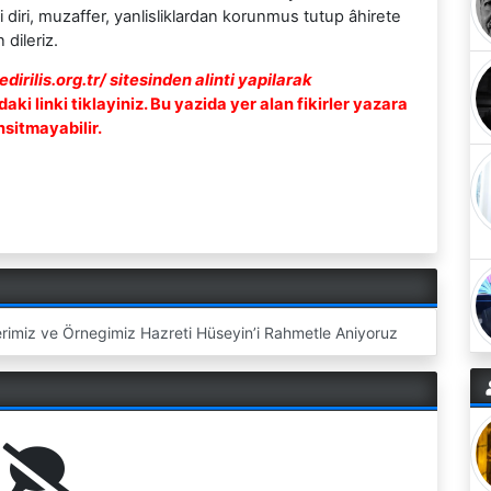
 diri, muzaffer, yanlisliklardan korunmus tutup âhirete
 dileriz.
irilis.org.tr/ sitesinden alinti yapilarak
aki linki tiklayiniz. Bu yazida yer alan fikirler yazara
nsitmayabilir.
miz ve Örnegimiz Hazreti Hüseyin’i Rahmetle Aniyoruz