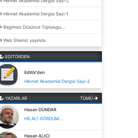
Hikmet Akademisi Dergisi Sayi-2
Hikmet Akademisi Dergisi Sayi-1
Bagimsiz Düsünce Toplulugu...
Web Sitemiz yayinda
EDİTÖRDEN
Editör'den
Hikmet Akademisi Dergisi Sayi-2
YAZARLAR
TÜMÜ
Hasan DÜNDAR
HİLAL’İ GÖRDÜM…
Hasan ALICI