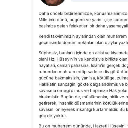
Daha önceki bildirilerimizde, konusmalarimizda v
Milletinin dünü, bugünü ve yarini içiçe suurum
basimiza gelen felaketleri bir daha yasamayal
Kendi takvimimizin aylarindan olan muharrem ayi,
geçmisinde dönüm noktalari olan olaylar yazilmi
Süphesiz, bunlarin içinde en acisi ve kiyame
olani Hz. Hüseyin’in ve kendisiyle birlikte olan
hayatlari, canlari pahasina, Islâm’in gerçek 
ruhundan mahrum edilip sadece dis görüntüden 
gücüne bakmaksizin, yanlisa, kötülüge, zulm
Hakikatin sancagini gökte dalgalandirmis ve 
savasma örnegi olmus ve hepimize Hak yolund
birakmistir. Bugün de, müslümanlar, birlik ve b
getirerek, insanlik düsmanlarinin kötülüklerin
savasini önleyerek insanligi kurtarmalidir. Bu
güç de yoktur.
Bu on muharrem gününde, Hazreti Hüseyin’i ve 