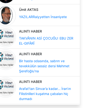
Ümit AKTAS
YAZILARRaiyyetten İnsaniyete
ALINTI HABER
TAKVÂNIN ASİ ÇOCUĞU: EBU ZER
EL-GIFÂRÎ
ALINTI HABER
Bir hasta odasında, sabrın ve
tevekkülün sessiz dersi Mehmet
Şerefoğlu’na
ALINTI HABER
Arafat’tan Sinvar’a kadar... İran’ın
Filistinlileri kuşatma çabaları hiç
durmadı