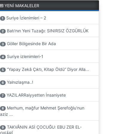
YENİ MAKALELER
Suriye İzlenimleri – 2
1
Batı'nın Yeni Tuzağı: SINIRSIZ ÖZGÜRLÜK
2
Göller Bölgesinde Bir Ada
3
Suriye izlenimleri-1
4
“Yapay Zekâ Çıktı, Kitap Öldü” Diyor Alla...
5
Yalnızlaşma..!
6
YAZILARRaiyyetten İnsaniyete
7
Merhum, mağfur Mehmet Şerefoğlu’nun
8
aziz ...
TAKVÂNIN ASİ ÇOCUĞU: EBU ZER EL-
9
GIFÂRÎ