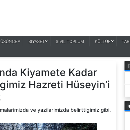
DÜSÜNCE
SIYASET
SIVIL TOPLUM
KÜLTÜR
TAR
inda Kiyamete Kadar
imiz Hazreti Hüseyin’i
z
alarimizda ve yazilarimizda belirttigimiz gibi,