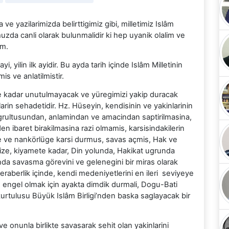
e yazilarimizda belirttigimiz gibi, milletimiz Islâm
uzda canli olarak bulunmalidir ki hep uyanik olalim ve
im.
 yilin ilk ayidir. Bu ayda tarih içinde Islâm Milletinin
s ve anlatilmistir.
te kadar unutulmayacak ve yüregimizi yakip duracak
larin sehadetidir. Hz. Hüseyin, kendisinin ve yakinlarinin
dogrultusundan, anlamindan ve amacindan saptirilmasina,
ibaret birakilmasina razi olmamis, karsisindakilerin
e ve nankörlüge karsi durmus, savas açmis, Hak ve
bize, kiyamete kadar, Din yolunda, Hakikat ugrunda
a savasma görevini ve gelenegini bir miras olarak
eraberlik içinde, kendi medeniyetlerini en ileri seviyeye
e engel olmak için ayakta dimdik durmali, Dogu-Bati
 kurtulusu Büyük Islâm Birligi’nden baska saglayacak bir
onunla birlikte savasarak sehit olan yakinlarini