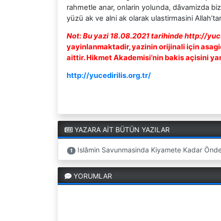
rahmetle anar, onlarin yolunda, dâvamizda bizi
yüzü ak ve alni ak olarak ulastirmasini Allah’tan
Not: Bu yazi 18.08.2021 tarihinde http://yuced
yayinlanmaktadir, yazinin orijinali için asagid
aittir. Hikmet Akademisi’nin bakis açisini ya
http://yucedirilis.org.tr/
YAZARA AİT BÜTÜN YAZILAR
Islâmin Savunmasinda Kiyamete Kadar Önderi
1
YORUMLAR