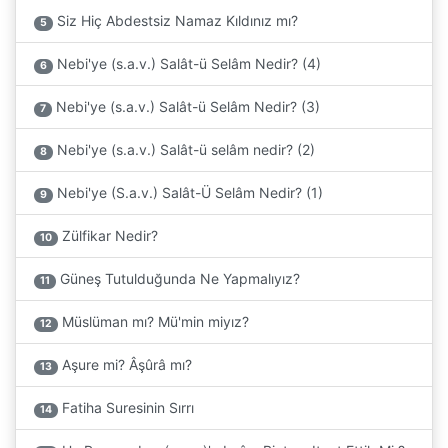
Siz Hiç Abdestsiz Namaz Kıldınız mı?
5
Nebi'ye (s.a.v.) Salât-ü Selâm Nedir? (4)
6
Nebi'ye (s.a.v.) Salât-ü Selâm Nedir? (3)
7
Nebi'ye (s.a.v.) Salât-ü selâm nedir? (2)
8
Nebi'ye (S.a.v.) Salât-Ü Selâm Nedir? (1)
9
Zülfikar Nedir?
10
Güneş Tutulduğunda Ne Yapmalıyız?
11
Müslüman mı? Mü'min miyız?
12
Aşure mi? Âşûrâ mı?
13
Fatiha Suresinin Sırrı
14