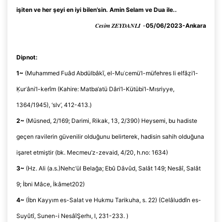
işiten ve her şeyi en iyi
bilen’sin
. Amin Selam ve Dua
ile..
Cesim ZEYDANLI
-
05/06/2023-Ankara
Dipnot:
1~
(Muhammed
Fuâd
Abdülbâkī
, el-
Muʿcemü’l
-
müfehres
li
elfâẓi’l-
Ḳurʾâni’l-kerîm
(Kahire:
Matba‘atü
Dâri’l-Kütübi’l-Mısriyye
,
1364/1945), ‘
slv
’, 412-413.)
2~
(
Müsned
, 2/169;
Darimi
,
Rikak
, 13, 2/390)
Heysemi
, bu hadiste
geçen
ravilerin
güvenilir olduğunu belirterek, hadisin sahih olduğuna
işaret etmiştir (bk.
Mecmeu’z-zevaid
, 4/20, h.no: 1634)
3~
(Hz. Ali (
a.s
.)
Nehc’ül
Belağa
;
Ebû
Dâvûd
, Salât 149;
Nesâî
, Salât
9;
İbni
Mâce
,
İkâmet
202)
4~
(
İbn
Kayyım es-Salat ve
Hukmu
Tarikuha
, s. 22) (
Celâluddîn
es-
Suyûtî
,
Sunen
-i
Nesâî
Şerhı
, I, 231-233. )