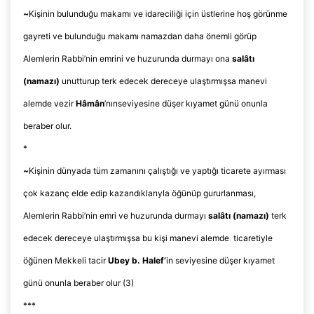
~
Kişinin bulunduğu makamı ve idareciliği için üstlerine hoş görünme
gayreti ve bulunduğu makamı namazdan daha önemli görüp
Alemlerin
Rabbi’nin
emrini ve huzurunda durmayı ona
salâtı
(namazı)
unutturup terk edecek dereceye ulaştırmışsa manevi
alemde vezir
Hâmân
’nın
seviyesine düşer kıyamet günü onunla
beraber olur.
*
~
Kişinin dünyada tüm zamanını çalıştığı ve yaptığı ticarete ayırması
çok kazanç elde edip kazandıklarıyla öğünüp gururlanması,
Alemlerin
Rabbi’nin
emri ve huzurunda durmayı
salâtı (namazı)
terk
edecek dereceye ulaştırmışsa bu kişi manevi alemde ticaretiyle
öğünen Mekkeli tacir
Ubey
b. Halef’
in seviyesine düşer kıyamet
günü onunla beraber olur (3)
***