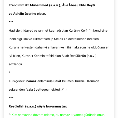
Efendimiz
Hz.Muhammed
(
s.a.v
.),
Âl
-i
Âbası
,
Ehl
-i Beyti
ve
Ashâbı
üzerine olsun.
***
Hadisler;hidayet
ve rahmet kaynağı olan
Kur’ân
-ı Kerîm’in kendisine
indirildiği ilim ve Hikmet verilip Melek ile desteklenen indirilen
Kur’an’ı herkesten daha iyi anlayan ve ilâhî maksadın ne olduğunu en
iyi bilen, Kur’an-ı Kerimin tefsiri olan Allah
Resûlü’nün
(
s.a.v
.)
sözleridir.
*
Türkçe’deki
namaz
anlamında
Salât
kelimesi Kur’an-ı Kerimde
seksenden fazla
âyette
geçmektedir.(1 )
***
Resûlullah
(
s.a.s
.) şöyle buyurmuştur:
"
-Kim namazına devam ederse, bu namaz kıyamet gününde onun