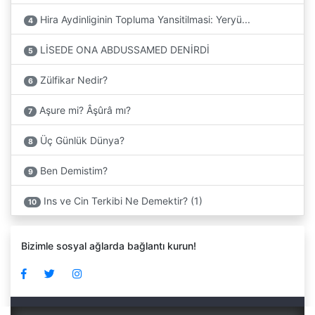
Hira Aydinliginin Topluma Yansitilmasi: Yeryü...
4
LİSEDE ONA ABDUSSAMED DENİRDİ
5
Zülfikar Nedir?
6
Aşure mi? Âşûrâ mı?
7
Üç Günlük Dünya?
8
Ben Demistim?
9
Ins ve Cin Terkibi Ne Demektir? (1)
10
Bizimle sosyal ağlarda bağlantı kurun!