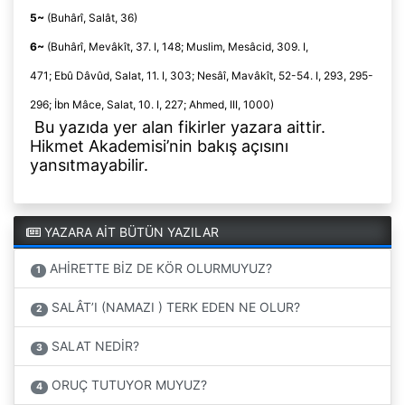
5~
(
Buhârî
, Salât, 36)
6~
(
Buhârî
,
Mevâkît
, 37. I, 148;
Muslim
,
Mesâcid
, 309. I,
471;
Ebû
Dâvûd
, Salat, 11. I, 303;
Nesâî
,
Mavâkît
, 52-54. I, 293, 295-
296;
İbn
Mâce
, Salat, 10. I, 227;
Ahmed
, III, 1000)
Bu yazıda yer alan fikirler yazara aittir.
Hikmet Akademisi’nin bakış açısını
yansıtmayabilir.
YAZARA AİT BÜTÜN YAZILAR
AHİRETTE BİZ DE KÖR OLURMUYUZ?
1
SALÂT’I (NAMAZI ) TERK EDEN NE OLUR?
2
SALAT NEDİR?
3
ORUÇ TUTUYOR MUYUZ?
4