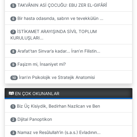
TAKVÂNIN ASİ ÇOCUĞU: EBU ZER EL-GIFÂRÎ
5
Bir hasta odasında, sabrın ve tevekkülün ...
6
İSTİKAMET ARAYIŞINDA SİVİL TOPLUM
7
KURULUŞLARI...
Arafat’tan Sinvar’a kadar... İran’ın Filistin...
8
Faşizm mi, İnsaniyet mi?
9
İran’ın Psikolojik ve Stratejik Anatomisi
10
EN ÇOK OKUNANLAR
Biz Üç Kisiydik, Bedirhan Nazlican ve Ben
1
Dijital Panoptikon
2
Namaz ve Resûlullah'in (s.a.s.) Evladının...
3