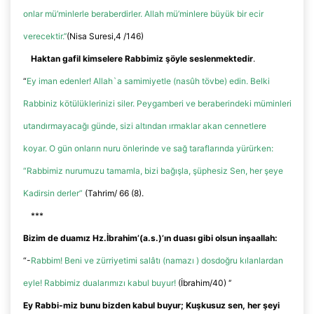
onlar
mü’minlerle
beraberdirler. Allah
mü’minlere
büyük bir ecir
verecektir.’’
(Nisa Suresi,4 /146)
Haktan gafil kimselere Rabbimiz şöyle seslenmektedir
.
“
Ey iman edenler! Allah`a samimiyetle (
nasûh
tövbe) edin. Belki
Rabbiniz
kötülüklerinizi siler. Peygamberi ve beraberindeki müminleri
utandırmayacağı günde, sizi altından ırmaklar akan cennetlere
koyar. O gün onların nuru önlerinde ve sağ taraflarında yürürken:
“Rabbimiz nurumuzu tamamla, bizi bağışla, şüphesiz
Sen
, her şeye
Kadirsin derler”
(
Tahrim
/ 66 (8).
***
Bizim de duamız
Hz.İbrahim
’(
a.s
.)’
ın
duası gibi olsun
inşaallah
:
“-
Rabbim! Beni ve zürriyetimi salâtı (namazı ) dosdoğru kılanlardan
eyle! Rabbimiz dualarımızı kabul buyur!
(İbrahim/40) ‘’
Ey Rabbi-
miz
bunu bizden kabul buyur; Kuşkusuz sen, her şeyi