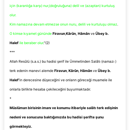
için (karanlığa karşı) nur,(doğruluğuna) delil ve (azaptan) kurtuluş
olur.
Kim namazına devam etmezse onun nuru, delili ve kurtuluşu olmaz
.
O kimse kıyamet gününde
Firavun
,
Kârûn
,
Hâmân
ve
Übey
b.
Halef
ile beraber olur
.
"(2)
***
Allah
Resûlü
(
s.a.s
.) bu hadisi şerif ile Ümmetinden Salâtı (namazı )
terk edenin manevi alemde
Firavun
,
Kârûn
,
Hâmân
ve
Übey
b.
Halef’
in derecesine düşeceğini ve onların göreceği muamele ile
onlarla birlikte hesaba çekileceğini buyurmaktadır.
*
Müslüman birisinin imanı ve konumu itibariyle salâtı terk edişinin
nedeni ve sonucuna baktığımızda bu hadisi şerifte şunu
görmekteyiz.