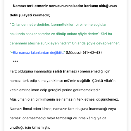
Namazı terk etmenin sonucunun ne kadar korkunç olduğunun
delili şu ayeti kerimedir
;
‘’
Onlar cennetlerdedirler, (cennettekiler) birbirlerine suçlular
hakkında sorular sorarlar ve dönüp onlara şöyle derler:”-Sizi bu
cehennem ateşine sürükleyen nedir?” Onlar da şöyle cevap verirler:
“-
Biz namaz kılanlardan değildik.
”
(
Müdessir
(41-42-43)
***
Farz olduğuna inanmadığı
salâtı (namazı )
önemsemediği için
namazı terk edip kılmayan kimse
mü’min
değildir
. Çünkü Allah’ın
kesin emrine iman edip gereğini yerine getirmemektedir.
Müslüman olan bir kimsenin ise namazını terk etmesi düşünülemez.
Namazı ihmal eden kimse, namazın farz oluşuna inanmadığı veya
namazı önemsemediği veya tembelliği ve ihmalkârlığı ya da
unuttuğu için kılmamıştır.