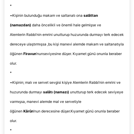
*
~
Kişinin bulunduğu makam ve saltanatı ona
salâttan
(namazdan)
daha öncelikli ve önemli hale gelmişse ve
Alemlerin
Rabbi’nin
emrini unutturup huzurunda durmayı terk edecek
dereceye ulaştırmışsa ,bu kişi manevi alemde makam ve saltanatıyla
öğünen
Firavun
’nun
seviyesine düşer. Kıyamet günü onunla beraber
olur.
*
~
Kişinin; malı ve servet sevgisi kişiye Alemlerin
Rabbi’nin
emrini ve
huzurunda durmayı
salâtı (namazı)
unutturup terk edecek seviyeye
varmışsa, manevi alemde mal ve servetiyle
öğünen
Kârûn
’nun
derecesine
düşer.Kıyamet
günü onunla beraber
olur.
*