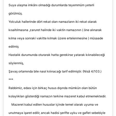
Suya ulaşma imkânı olmadığı durumlarda teyemmüm yeterli
görülmüş.
Yolculuk hallerinde dört rekat olan namazların iki rekat olarak
kısaltılmasına ,zaruret halinde iki vaktin namazının ( öne alınarak
kılma veya sonraki vakitte kılmak üzere ertelenmesine ) müsaade
edilmiş
Hastalık durumunda oturarak hatta gerekirse yatarak kılınabileceği
söylenmiş,
Şavaş
ortamında bile nasıl kılınacağı tarif edilmiştir. (Nisâ 4/103.)
***
Rabbimiz, edası için birkaç husus dışında mümkün olan bütün
kolaylıkları gösterdiği namazın terkine mazeret kabul etmemektedir.
Mazeret kabul edilen hususlar içinde temel olarak uyuma ve
unutmaya işaret edilir, ancak hadisi şerifte uyku ve gaflet sebebiyle