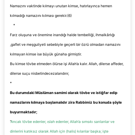
Namazını vaktinde kılmayı unutan kimse, hatırlayınca hemen
kılmadığı namazını kılması gerekir.(6)
*
Farz oluşuna ve önemine inandığı halde tembelliği, ihmalkârlığı
,gaflet ve meşguliyeti sebebiyle geçerli bir özrü olmadan namazını
kılmayan kimse ise büyük günaha girmiştir.
Bu kimse tövbe etmeden ölürse işi Allah’a kalır. Allah, dilerse affeder,
dilerse suçu
nisbetinde
cezalandırır,
*
Bu durumdaki Müslüman samimi olarak tövbe ve istiğfar edip
namazlarını kılmaya başlamalıdır zira Rabbimiz bu konuda şöyle
buyurmaktadır;
‘’
Ancak tövbe edenler, ıslah edenler, Allah’a sımsıkı sarılanlar ve
dinlerini katıksız olarak Allah için (halis) kılanlar başka; işte