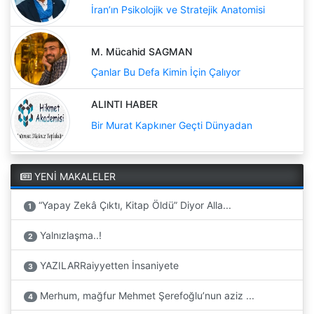
İran’ın Psikolojik ve Stratejik Anatomisi
M. Mücahid SAGMAN
Çanlar Bu Defa Kimin İçin Çalıyor
ALINTI HABER
Bir Murat Kapkıner Geçti Dünyadan
YENİ MAKALELER
“Yapay Zekâ Çıktı, Kitap Öldü” Diyor Alla...
1
Yalnızlaşma..!
2
YAZILARRaiyyetten İnsaniyete
3
Merhum, mağfur Mehmet Şerefoğlu’nun aziz ...
4