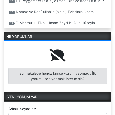
Hz.Peygamber (s.a.s.)'e Imân, Biat ve Itaat Ettik Mi ?
15
Namaz ve Resûlullah'in (s.a.s.) Evladının Önemi
16
El Mecmu'u'l-Fikhî - Imam Zeyd b. Ali b.Hüseyin
17
YORUMLAR
Bu makaleye henüz kimse yorum yapmadı. İlk
yorumu sen yapmak ister misin?
YENİ YORUM YAP
Adınız Soyadınız