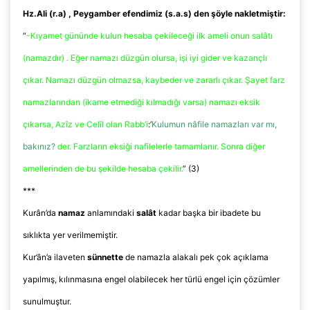
Hz.Ali
(
r.a
) , Peygamber efendimiz (
s.a.s
) den şöyle nakletmiştir:
“
-Kıyamet gününde kulun hesaba çekileceği ilk ameli onun salâtı
(namazdır) . Eğer namazı düzgün olursa, işi iyi gider ve kazançlı
çıkar. Namazı düzgün olmazsa, kaybeder ve zararlı çıkar. Şayet farz
namazlarından (ikame etmediği kılmadığı varsa) namazı eksik
çıkarsa,
Azîz
ve
Celîl
olan
Rabb’i
:
’
Kulumun
nâfile
namazları var mı,
bakınız?
der. Farzların eksiği nafilelerle tamamlanır. Sonra diğer
amellerinden de bu şekilde hesaba çekilir.
”
(3)
***
Kurân’da
namaz
anlamındaki
salât
kadar başka bir ibadete bu
sıklıkta yer verilmemiştir.
Kur’ân’a
ilaveten
sünnette
de namazla alakalı pek çok açıklama
yapılmış, kılınmasına engel olabilecek her türlü engel için çözümler
sunulmuştur.