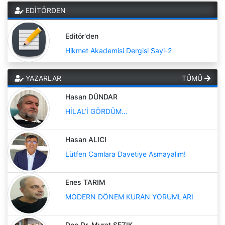
EDİTÖRDEN
Editör'den
Hikmet Akademisi Dergisi Sayi-2
YAZARLAR
TÜMÜ
Hasan DÜNDAR
HİLAL’İ GÖRDÜM…
Hasan ALICI
Lütfen Camlara Davetiye Asmayalim!
Enes TARIM
MODERN DÖNEM KURAN YORUMLARI
Doç.Dr. Murat SEZIK