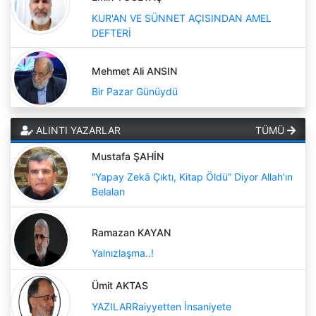
KUR'AN VE SÜNNET AÇISINDAN AMEL
DEFTERİ
Mehmet Ali ANSIN
Bir Pazar Günüydü
ALINTI YAZARLAR
TÜMÜ
Mustafa ŞAHİN
“Yapay Zekâ Çıktı, Kitap Öldü” Diyor Allah’ın
Belaları
Ramazan KAYAN
Yalnızlaşma..!
Ümit AKTAS
YAZILARRaiyyetten İnsaniyete