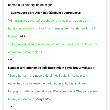
namazın kılınmadığı belirtilmiştir.
Bu rivayete göre Allah
Rasûlü
şöyle buyurmuştur:
“-
Biriniz uyku veya gaflet sebebiyle namazı terk ederse onu
hatırladığı vakit kılsın. Zira Allah
‘
namazı, beni hatırlamak için kıl
’
buyurur
.
”(4 )
"Muhakkak ki sizden biri namaz kılarken (aslında) Rabbiyle özel
olarak
konuşmaktadır..
"
(5)
***
Namazı terk edenler ile ilgili Rabbimizin şöyle buyurmaktadır;
”
Sonra bunların ardından öyle bir nesil geldi ki, namazı terk
ettiler,
heva
ve heveslerine uydular; onlar bu taşkınlıklarının
karşılığını mutlaka göreceklerdir. (Cehennemdeki "Gayya" vadisini
boylayacaklardır.)”
(Meryem/59)
*