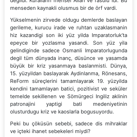
degildi. Kurallarin mensei Allah ve rasulü idi. Bu
menseden kaynakli olusmus bir de örf vardi.
Yükselmenin zirvede oldugu demlerde baslayan
gerileme, kurucu irade ve ruhtan uzaklasmanin
hiz kazandigi son iki yüz yilda Imparatorluk’ta
epeyce bir yozlasma yasandi. Son yüz yila
gelindiginde sadece Osmanli Imparatorlugunda
degil tüm dünyada inanç, düsünce ve yasamda
büyük bir kriz yasanmaya baslanmisti. Dünya,
15. yüzyildan baslayarak Aydinlanma, Rönesans,
ReForm süreçlerini tamamlayarak 19. yüzyilda
kendini tamamlayan batici, pozitivist ve seküler
temelde sekillenen ve Sömürgeci Ingiliz aklinin
patronajini yaptigi bati medeniyetinin
olusturdugu kriz ve kaoslarla bogusuyordu.
Peki bu çöküsün sebebi, sadece dis mihraklar
ve içteki ihanet sebekeleri miydi?