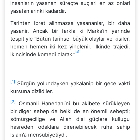
insanlarin yasanan süreçte suçlari en az onlari
yasatanlarinki kadardir.
Tarihten ibret alinmazsa yasananlar, bir daha
yasanir. Ancak bir farkla ki Marks’in yerinde
tespitiyle “Bütün tarihsel büyük olaylar ve kisiler,
hemen hemen iki kez yinelenir. Ilkinde trajedi,
[4]
ikincisinde komedi olarak.”
[1]
Sürgün yolundayken yakalanip bir gece vakti
kursuna dizildiler.
[2]
Osmanli Hanedani’ni bu akibete sürükleyen
bir diger sebep de belki de en önemli sebepti;
sömürgecilige ve Allah disi güçlere kullugu
hasreden odaklara direnebilecek ruha sahip
Islam’a mensubiyetiydi.