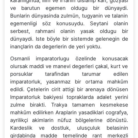
karanliginda, ilim ve irfanin dislanip kan, gözyasi
ve barutun egemen oldugu bir dünyaydi.
Bunlarin dünyasinda zulmün, tugyanin ve talanin
egemenligi söz konusuydu. Seytani olanin
serbest, rahmani olanin yasak oldugu bir
dünyaydi. Iste böyle bir sistemde gelenegin de
inançlarin da degerlerin de yeri yoktu.
Osmanli imparatorlugu özelinde konusacak
olursak maddi ve manevi degerleri çakal, kurt ve
porsuklar tarafindan tarumar edilen
imparatorluk, yasanmaz bir ortama mahkûm
edildi. Çetelerin cirit attigi bir arenaya dönüsen
Imparatorluk bakiyesi topraklarda adalet yerini
zulme birakti. Trakya tamamen kesmekese
mahkûm edilirken Araplarin yasadiklari cografya,
ayrilikçi akimlarin nüfuz bölgelerine dönüstü.
Kardeslik ve dostluk, ulusçuluk belasinin
girdabinda madde temelinde rant merkezli