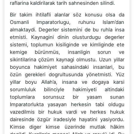
raflarina kaldirilarak tarih sahnesinden silindi.
Bir takim ihtilafli alanlar söz konusu olsa da
Osmanli Imparatorlugu, ruhunu Islam’dan
almaktaydi. Degerler sistemini de bu ruhla insa
etmisti. Kaynagini dinin olusturdugu degerler
sistemi, toplumun kisiliginde ve kimliginde ete
kemige bürünmüs, insanligin sorun ve
sikintilarina çözüm kaynagi olmustu. Uzun yillar
boyunca hakimiyet sahasindaki insanlari, bu
özün gerekleri dogrultusunda yönetmisti. Yüz
yillar boyu Allah’a, insana ve dogaya karsi
sorumluluk bilinciyle hakimiyeti altindaki
toplumlara sorunsuz bir yasam sunan
Imparatorlukta yasayan herkesin tabi oldugu
vazedilmis bir hukuk vardi ve herkes hukuk
dairesinde özgür iradesiyle hayatini yasiyordu.
Kimse diger kimse üzerinde mutlak hâkim