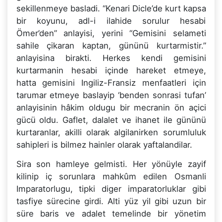
sekillenmeye basladi. “Kenari Dicle’de kurt kapsa
bir koyunu, adl-i ilahide sorulur hesabi
Ömer’den” anlayisi, yerini “Gemisini selameti
sahile çikaran kaptan, gününü kurtarmistir.”
anlayisina birakti. Herkes kendi gemisini
kurtarmanin hesabi içinde hareket etmeye,
hatta gemisini Ingiliz-Fransiz menfaatleri için
tarumar etmeye baslayip ‘benden sonrasi tufan’
anlayisinin hâkim oldugu bir mecranin ön açici
gücü oldu. Gaflet, dalalet ve ihanet ile gününü
kurtaranlar, akilli olarak algilanirken sorumluluk
sahipleri is bilmez hainler olarak yaftalandilar.
Sira son hamleye gelmisti. Her yönüyle zayif
kilinip iç sorunlara mahkûm edilen Osmanli
Imparatorlugu, tipki diger imparatorluklar gibi
tasfiye sürecine girdi. Alti yüz yil gibi uzun bir
süre baris ve adalet temelinde bir yönetim