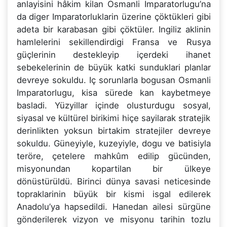
anlayisini hâkim kilan Osmanli Imparatorlugu’na
da diger Imparatorluklarin üzerine çöktükleri gibi
adeta bir karabasan gibi çöktüler. Ingiliz aklinin
hamlelerini sekillendirdigi Fransa ve Rusya
güçlerinin destekleyip içerdeki ihanet
sebekelerinin de büyük katki sunduklari planlar
devreye sokuldu. Iç sorunlarla bogusan Osmanli
Imparatorlugu, kisa sürede kan kaybetmeye
basladi. Yüzyillar içinde olusturdugu sosyal,
siyasal ve kültürel birikimi hiçe sayilarak stratejik
derinlikten yoksun birtakim stratejiler devreye
sokuldu. Güneyiyle, kuzeyiyle, dogu ve batisiyla
teröre, çetelere mahkûm edilip gücünden,
misyonundan kopartilan bir ülkeye
dönüstürüldü. Birinci dünya savasi neticesinde
topraklarinin büyük bir kismi isgal edilerek
Anadolu’ya hapsedildi. Hanedan ailesi sürgüne
gönderilerek vizyon ve misyonu tarihin tozlu