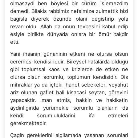
olmasaydi ben böylesi bir cürüm islemezdim
demedi. Bilakis rabbimiz nefsimize zulmettik bizi
bagisla diyerek özünde olani degistirip yola
revan oldu. Allah da onun tevbesini kabul edip
esiyle birlikte dünyada onlara bir ömür takdir
etti.
Yani insanin günahinin etkeni ne olursa olsun
ceremesi kendisinedir. Bireysel hatalarda oldugu
gibi toplumsal kaos ve krizlerde de etken ne
olursa olsun sorumlu, toplumun kendisidir. Dis
mihraklar ya da içteki ihanet sebekeleri veyahut
ariz olunan gaflet hali kisacasi seytan, görevini
yapacaktir. Iman etmis, hakkin ve hakikatin
aydinliginda yürümekle sorumlu olanlarin da
kendi sorumluluklarini ifa etmeleri
gerekmektedir.
Çagin gereklerini algilamada yasanan sorunlari