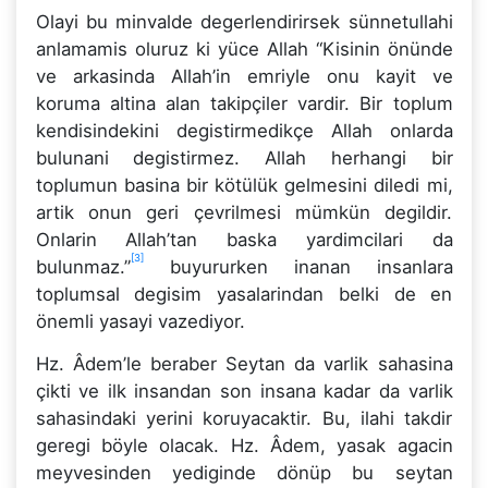
Olayi bu minvalde degerlendirirsek sünnetullahi
anlamamis oluruz ki yüce Allah “Kisinin önünde
ve arkasinda Allah’in emriyle onu kayit ve
koruma altina alan takipçiler vardir. Bir toplum
kendisindekini degistirmedikçe Allah onlarda
bulunani degistirmez. Allah herhangi bir
toplumun basina bir kötülük gelmesini diledi mi,
artik onun geri çevrilmesi mümkün degildir.
Onlarin Allah’tan baska yardimcilari da
[3]
bulunmaz.”
buyururken inanan insanlara
toplumsal degisim yasalarindan belki de en
önemli yasayi vazediyor.
Hz. Âdem’le beraber Seytan da varlik sahasina
çikti ve ilk insandan son insana kadar da varlik
sahasindaki yerini koruyacaktir. Bu, ilahi takdir
geregi böyle olacak. Hz. Âdem, yasak agacin
meyvesinden yediginde dönüp bu seytan