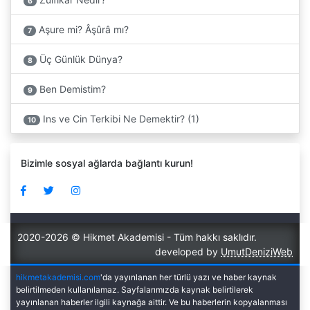
6
Aşure mi? Âşûrâ mı?
7
Üç Günlük Dünya?
8
Ben Demistim?
9
Ins ve Cin Terkibi Ne Demektir? (1)
10
Bizimle sosyal ağlarda bağlantı kurun!
2020-2026 © Hikmet Akademisi - Tüm hakkı saklıdır.
developed by
UmutDeniziWeb
hikmetakademisi.com
'da yayınlanan her türlü yazı ve haber kaynak
belirtilmeden kullanılamaz. Sayfalarımızda kaynak belirtilerek
yayınlanan haberler ilgili kaynağa aittir. Ve bu haberlerin kopyalanması