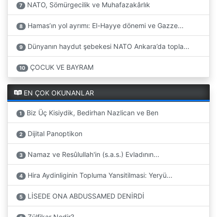
NATO, Sömürgecilik ve Muhafazakârlık
7
Hamas’ın yol ayrımı: El-Hayye dönemi ve Gazze...
8
Dünyanın haydut şebekesi NATO Ankara’da topla...
9
ÇOCUK VE BAYRAM
10
EN ÇOK OKUNANLAR
Biz Üç Kisiydik, Bedirhan Nazlican ve Ben
1
Dijital Panoptikon
2
Namaz ve Resûlullah'in (s.a.s.) Evladının...
3
Hira Aydinliginin Topluma Yansitilmasi: Yeryü...
4
LİSEDE ONA ABDUSSAMED DENİRDİ
5
Zülfikar Nedir?