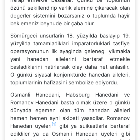
özünü sekillendirip varlik alemine çikaracak olan
degerler sistemini bozarsaniz o toplumda hayir
beklemeniz beyhude bir çaba olur.
Sömürgeci unsurlarin 18. yüzyilda baslayip 19.
yüzyilda tamamladiklari imparatorluklari tasfiye
operasyonunun ilk ayaginda gelenegi yikmakla
yani hanedan ailelerini bertaraf etmekle
basladiklarini hatirlarsak olay daha net anlasilir.
O günkü siyasal konjonktürde hanedan aileleri,
toplumlarinin hafizasini sembolize ediyordu.
Osmanli Hanedani, Habsburg Hanedani ve
Romanov Hanedani basta olmak üzere o günkü
dünyada egemen olan tüm hanedan aileleri
hemen hemen ayni akibeti yasadilar. Romanov
[1]
Hanedan üyeleri
gibi ya suikastlarla bertaraf
edildiler ya da Osmanli Hanedan üyeleri gibi