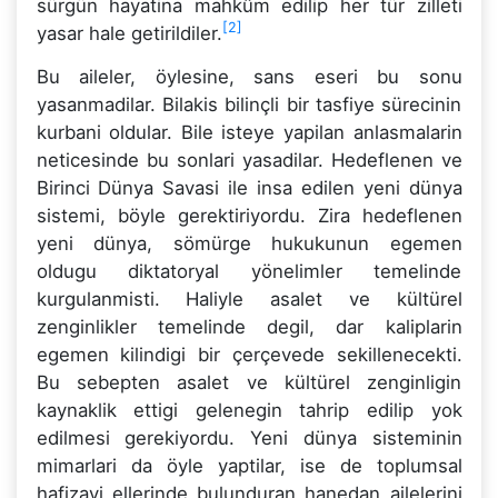
sürgün hayatina mahkûm edilip her tür zilleti
[2]
yasar hale getirildiler.
Bu aileler, öylesine, sans eseri bu sonu
yasanmadilar. Bilakis bilinçli bir tasfiye sürecinin
kurbani oldular. Bile isteye yapilan anlasmalarin
neticesinde bu sonlari yasadilar. Hedeflenen ve
Birinci Dünya Savasi ile insa edilen yeni dünya
sistemi, böyle gerektiriyordu. Zira hedeflenen
yeni dünya, sömürge hukukunun egemen
oldugu diktatoryal yönelimler temelinde
kurgulanmisti. Haliyle asalet ve kültürel
zenginlikler temelinde degil, dar kaliplarin
egemen kilindigi bir çerçevede sekillenecekti.
Bu sebepten asalet ve kültürel zenginligin
kaynaklik ettigi gelenegin tahrip edilip yok
edilmesi gerekiyordu. Yeni dünya sisteminin
mimarlari da öyle yaptilar, ise de toplumsal
hafizayi ellerinde bulunduran hanedan ailelerini