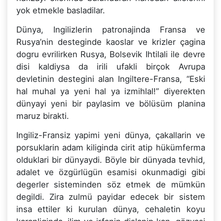
yok etmekle basladilar.
Dünya, Ingilizlerin patronajinda Fransa ve
Rusya’nin desteginde kaoslar ve krizler çagina
dogru evrilirken Rusya, Bolsevik Ihtilali ile devre
disi kaldiysa da irili ufakli birçok Avrupa
devletinin destegini alan Ingiltere-Fransa, “Eski
hal muhal ya yeni hal ya izmihlal!” diyerekten
dünyayi yeni bir paylasim ve bölüsüm planina
maruz birakti.
Ingiliz-Fransiz yapimi yeni dünya, çakallarin ve
porsuklarin adam kiliginda cirit atip hükümferma
olduklari bir dünyaydi. Böyle bir dünyada tevhid,
adalet ve özgürlügün esamisi okunmadigi gibi
degerler sisteminden söz etmek de mümkün
degildi. Zira zulmü payidar edecek bir sistem
insa ettiler ki kurulan dünya, cehaletin koyu