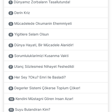
Dünyamız Zorbaların Tasallutunda!
1
Derin Kriz
2
Mücadelede Okumanin Ehemmiyeti
3
Yigitlere Selam Olsun
4
Dünya Hayati, Bir Mücadele Alanidir!
5
Sorumluluklarimizi Kusanma Vakti
6
Utanç Sözlesmesi Nihayet Feshedildi
7
Her Sey ?Oku? Emri Ile Basladi?
8
Degerler Sistemi Çökerse Toplum Çöker!
9
Kendini Müstagni Gören Insan Azar!
10
Suyu Bulandiran Kim?
11