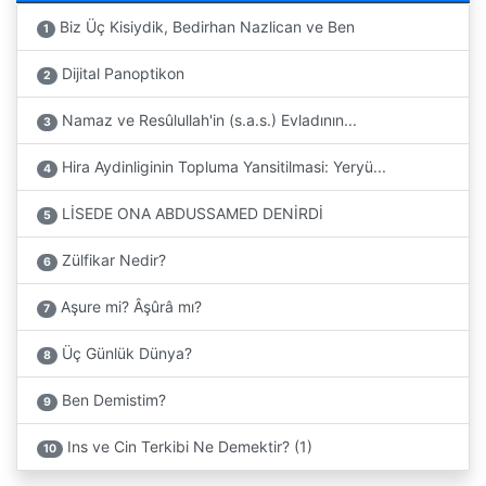
Biz Üç Kisiydik, Bedirhan Nazlican ve Ben
1
Dijital Panoptikon
2
Namaz ve Resûlullah'in (s.a.s.) Evladının...
3
Hira Aydinliginin Topluma Yansitilmasi: Yeryü...
4
LİSEDE ONA ABDUSSAMED DENİRDİ
5
Zülfikar Nedir?
6
Aşure mi? Âşûrâ mı?
7
Üç Günlük Dünya?
8
Ben Demistim?
9
Ins ve Cin Terkibi Ne Demektir? (1)
10