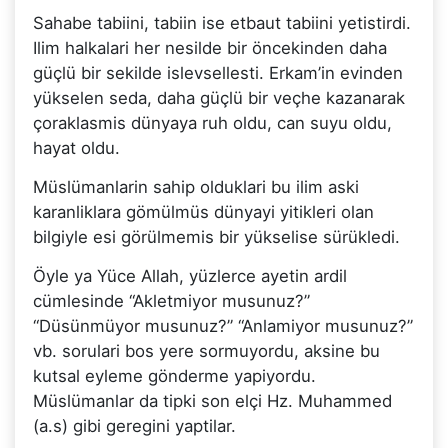
Sahabe tabiini, tabiin ise etbaut tabiini yetistirdi.
Ilim halkalari her nesilde bir öncekinden daha
güçlü bir sekilde islevsellesti. Erkam’in evinden
yükselen seda, daha güçlü bir veçhe kazanarak
çoraklasmis dünyaya ruh oldu, can suyu oldu,
hayat oldu.
Müslümanlarin sahip olduklari bu ilim aski
karanliklara gömülmüs dünyayi yitikleri olan
bilgiyle esi görülmemis bir yükselise sürükledi.
Öyle ya Yüce Allah, yüzlerce ayetin ardil
cümlesinde “Akletmiyor musunuz?”
“Düsünmüyor musunuz?” “Anlamiyor musunuz?”
vb. sorulari bos yere sormuyordu, aksine bu
kutsal eyleme gönderme yapiyordu.
Müslümanlar da tipki son elçi Hz. Muhammed
(a.s) gibi geregini yaptilar.