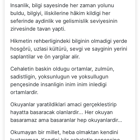
Insanlik, bilgi sayesinde her zaman yolunu
buldu, bilgiyi, iliskilerine hâkim kildigi her
seferinde aydinlik ve gelismislik seviyesinin
zirvesinde tavan yapti.
Hikmetin rehberligindeki bilginin olmadigi yerde
hosgörü, uzlasi kültürü, sevgi ve sayginin yerini
saplantilar ve ön yargilar alir.
Cehaletin baskin oldugu ortamlar, zulmün,
sadistligin, yoksunlugun ve yoksullugun
pençesinde insanligin inim inim inledigi
ortamlardir.
Okuyanlar yaratildiklari amaci gerçeklestirip
hayatta basaracak olanlardir... Her okuyan
basaramaz ama basaranlar hep okuyanlardir…
Okumayan bir millet, heba olmaktan kendini
kurtaramaz. Kendini kör cehaletin pençesine