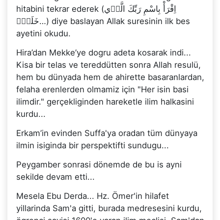
hitabini tekrar ederek (
اِقْرَأْ بِاسْمِ رَبِّكَ الَّذٖي
خَلَقَۚ
…) diye baslayan Allak suresinin ilk bes
ayetini okudu.
Hira’dan Mekke’ye dogru adeta kosarak indi...
Kisa bir telas ve tereddütten sonra Allah resulü,
hem bu dünyada hem de ahirette basaranlardan,
felaha erenlerden olmamiz için "Her isin basi
ilimdir." gerçekliginden hareketle ilim halkasini
kurdu...
Erkam’in evinden Suffa'ya oradan tüm dünyaya
ilmin isiginda bir perspektifti sundugu...
Peygamber sonrasi dönemde de bu is ayni
sekilde devam etti...
Mesela Ebu Derda... Hz. Ömer'in hilafet
yillarinda Sam'a gitti, burada medresesini kurdu,