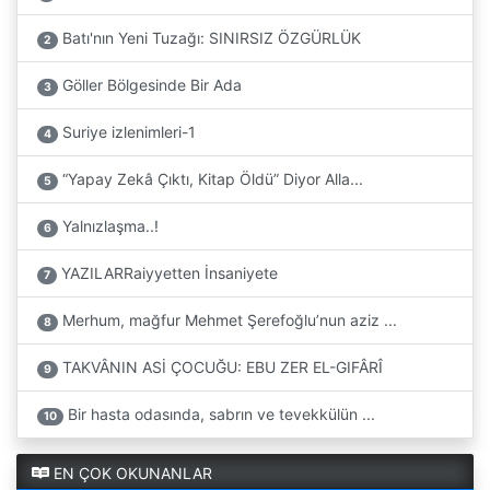
Batı'nın Yeni Tuzağı: SINIRSIZ ÖZGÜRLÜK
2
Göller Bölgesinde Bir Ada
3
Suriye izlenimleri-1
4
“Yapay Zekâ Çıktı, Kitap Öldü” Diyor Alla...
5
Yalnızlaşma..!
6
YAZILARRaiyyetten İnsaniyete
7
Merhum, mağfur Mehmet Şerefoğlu’nun aziz ...
8
TAKVÂNIN ASİ ÇOCUĞU: EBU ZER EL-GIFÂRÎ
9
Bir hasta odasında, sabrın ve tevekkülün ...
10
EN ÇOK OKUNANLAR