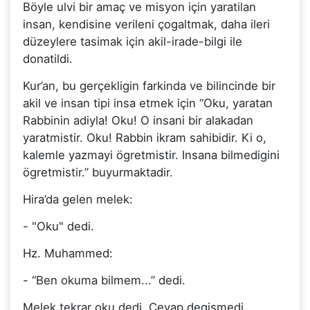
Böyle ulvi bir amaç ve misyon için yaratilan
insan, kendisine verileni çogaltmak, daha ileri
düzeylere tasimak için akil-irade-bilgi ile
donatildi.
Kur’an, bu gerçekligin farkinda ve bilincinde bir
akil ve insan tipi insa etmek için “Oku, yaratan
Rabbinin adiyla! Oku! O insani bir alakadan
yaratmistir. Oku! Rabbin ikram sahibidir. Ki o,
kalemle yazmayi ögretmistir. Insana bilmedigini
ögretmistir.” buyurmaktadir.
Hira’da gelen melek:
- "Oku" dedi.
Hz. Muhammed:
- “Ben okuma bilmem...” dedi.
Melek tekrar oku dedi. Cevap degismedi.