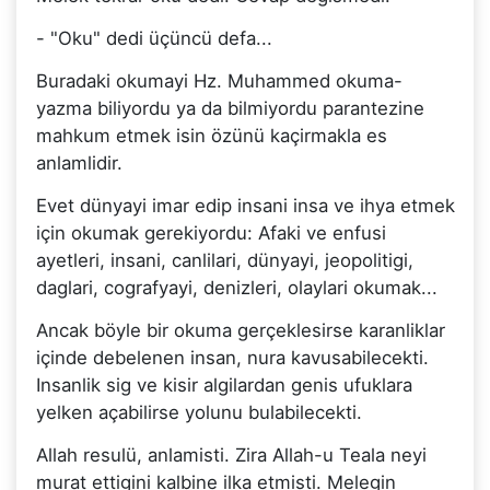
- "Oku" dedi üçüncü defa...
Buradaki okumayi Hz. Muhammed okuma-
yazma biliyordu ya da bilmiyordu parantezine
mahkum etmek isin özünü kaçirmakla es
anlamlidir.
Evet dünyayi imar edip insani insa ve ihya etmek
için okumak gerekiyordu: Afaki ve enfusi
ayetleri, insani, canlilari, dünyayi, jeopolitigi,
daglari, cografyayi, denizleri, olaylari okumak...
Ancak böyle bir okuma gerçeklesirse karanliklar
içinde debelenen insan, nura kavusabilecekti.
Insanlik sig ve kisir algilardan genis ufuklara
yelken açabilirse yolunu bulabilecekti.
Allah resulü, anlamisti. Zira Allah-u Teala neyi
murat ettigini kalbine ilka etmisti. Melegin