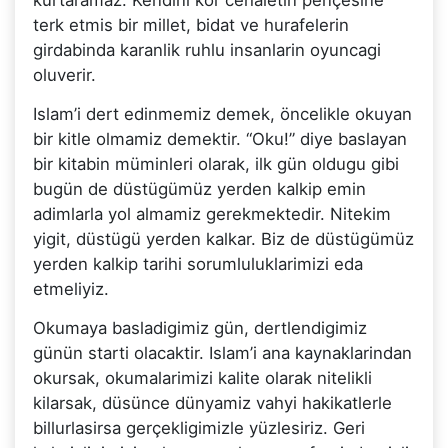
terk etmis bir millet, bidat ve hurafelerin
girdabinda karanlik ruhlu insanlarin oyuncagi
oluverir.
Islam’i dert edinmemiz demek, öncelikle okuyan
bir kitle olmamiz demektir. “Oku!” diye baslayan
bir kitabin müminleri olarak, ilk gün oldugu gibi
bugün de düstügümüz yerden kalkip emin
adimlarla yol almamiz gerekmektedir. Nitekim
yigit, düstügü yerden kalkar. Biz de düstügümüz
yerden kalkip tarihi sorumluluklarimizi eda
etmeliyiz.
Okumaya basladigimiz gün, dertlendigimiz
günün starti olacaktir. Islam’i ana kaynaklarindan
okursak, okumalarimizi kalite olarak nitelikli
kilarsak, düsünce dünyamiz vahyi hakikatlerle
billurlasirsa gerçekligimizle yüzlesiriz. Geri