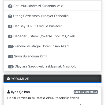
Sorumluluklarimizi Kusanma Vakti
6
Utanç Sözlesmesi Nihayet Feshedildi
7
Her Sey ?Oku? Emri Ile Basladi?
8
Degerler Sistemi Çökerse Toplum Çöker!
9
Kendini Müstagni Gören Insan Azar!
10
Suyu Bulandiran Kim?
11
Olaylara Sagduyulu Yaklasmak Nasil Olur!
12
YORUMLAR
Ilyas Çalhan
21.8.2021 20:54
Hanifi kardesim müstefid olduk tesekkür ederiz.