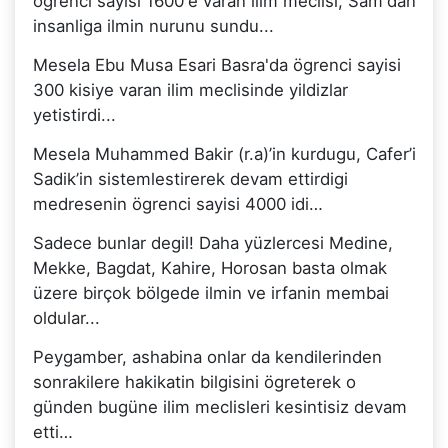
ögrenci sayisi 1600'e varan ilim meclisi, Sam'dan
insanliga ilmin nurunu sundu...
Mesela Ebu Musa Esari Basra'da ögrenci sayisi
300 kisiye varan ilim meclisinde yildizlar
yetistirdi...
Mesela Muhammed Bakir (r.a)’in kurdugu, Cafer’i
Sadik’in sistemlestirerek devam ettirdigi
medresenin ögrenci sayisi 4000 idi…
Sadece bunlar degil! Daha yüzlercesi Medine,
Mekke, Bagdat, Kahire, Horosan basta olmak
üzere birçok bölgede ilmin ve irfanin membai
oldular...
Peygamber, ashabina onlar da kendilerinden
sonrakilere hakikatin bilgisini ögreterek o
günden bugüne ilim meclisleri kesintisiz devam
etti…