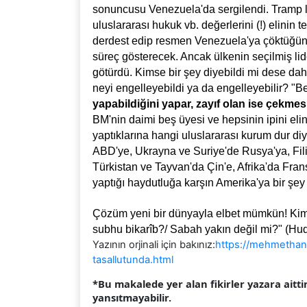
sonuncusu Venezuela'da sergilendi. Tramp lid
uluslararası hukuk vb. değerlerini (!) elinin t
derdest edip resmen Venezuela'ya çöktüğün
süreç gösterecek. Ancak ülkenin seçilmiş lide
götürdü. Kimse bir şey diyebildi mi dese da
neyi engelleyebildi ya da engelleyebilir? "
yapabildiğini yapar, zayıf olan ise çekmes
BM'nin daimi beş üyesi ve hepsinin ipini elin
yaptıklarına hangi uluslararası kurum dur di
ABD'ye, Ukrayna ve Suriye'de Rusya'ya, Filis
Türkistan ve Tayvan'da Çin'e, Afrika'da Frans
yaptığı haydutluğa karşın Amerika'ya bir şey 
Çözüm yeni bir dünyayla elbet mümkün! Kim bi
subhu bikarîb?/ Sabah yakın değil mi?" (Hud
Yazının orjinali için bakınız:
https://mehmethan
tasallutunda.html
*Bu makalede yer alan fikirler yazara aitti
yansıtmayabilir.