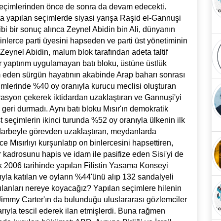
 seçimlerinden önce de sonra da devam edecekti.
ta yapılan seçimlerde siyasi yarışa Raşid el-Gannuşi
bi bir sonuç alınca Zeynel Abidin bin Ali, dünyanın
nlerce parti üyesini hapseden ve parti üst yönetiminin
Zeynel Abidin, malum blok tarafından adeta taltif
ir yaptırım uygulamayan batı bloku, üstüne üstlük
 eden sürgün hayatının akabinde Arap baharı sonrası
imlerinde %40 oy oranıyla kurucu meclisi oluşturan
asyon çekerek iktidardan uzaklaştıran ve Gannuşi'yi
eri durmadı. Aynı batı bloku Mısır'ın demokratik
 seçimlerin ikinci turunda %52 oy oranıyla ülkenin ilk
 darbeyle görevden uzaklaştıran, meydanlarda
e Mısırlıyı kurşunlatıp on binlercesini hapsettiren,
er kadrosunu hapis ve idam ile pasifize eden Sisi'yi de
k 2006 tarihinde yapılan Filistin Yasama Konseyi
yla katılan ve oyların %44'ünü alıp 132 sandalyeli
anları nereye koyacağız? Yapılan seçimlere hilenin
immy Carter'ın da bulunduğu uluslararası gözlemciler
arıyla tescil ederek ilan etmişlerdi. Buna rağmen