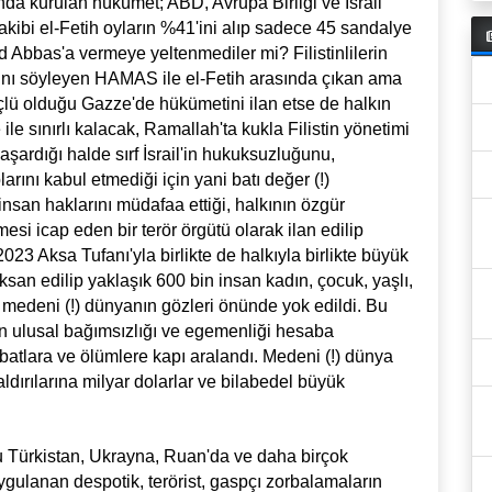
a kurulan hükümet; ABD, Avrupa Birliği ve İsrail
ibi el-Fetih oyların %41'ini alıp sadece 45 sandalye
 Abbas'a vermeye yeltenmediler mi? Filistinlilerin
ğını söyleyen HAMAS ile el-Fetih arasında çıkan ama
ü olduğu Gazze'de hükümetini ilan etse de halkın
e sınırlı kalacak, Ramallah'ta kukla Filistin yönetimi
ardığı halde sırf İsrail'in hukuksuzluğunu,
arını kabul etmediği için yani batı değer (!)
insan haklarını müdafaa ettiği, halkının özgür
esi icap eden bir terör örgütü olarak ilan edilip
023 Aksa Tufanı'yla birlikte de halkıyla birlikte büyük
ksan edilip yaklaşık 600 bin insan kadın, çocuk, yaşlı,
medeni (!) dünyanın gözleri önünde yok edildi. Bu
n ulusal bağımsızlığı ve egemenliği hesaba
ribatlara ve ölümlere kapı aralandı. Medeni (!) dünya
ldırılarına milyar dolarlar ve bilabedel büyük
ğu Türkistan, Ukrayna, Ruan'da ve daha birçok
gulanan despotik, terörist, gaspçı zorbalamaların