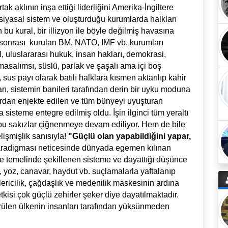
tak aklının inşa ettiği liderliğini Amerika-İngiltere
siyasal sistem ve oluşturduğu kurumlarda halkları
in bu kural, bir illizyon ile böyle değilmiş havasına
 sonrası kurulan BM, NATO, IMF vb. kurumları
l, uluslararası hukuk, insan hakları, demokrasi,
masalımsı, süslü, parlak ve şaşalı ama içi boş
sus payı olarak batılı halklara kısmen aktarılıp kahir
arı, sistemin banileri tarafından derin bir uyku moduna
rdan enjekte edilen ve tüm bünyeyi uyuşturan
sisteme entegre edilmiş oldu. İşin ilginci tüm yeraltı
bu sakızlar çiğnenmeye devam ediliyor. Hem de bile
lişmişlik sanısıyla!
"Güçlü olan yapabildiğini yapar,
radigması neticesinde dünyada egemen kılınan
 temelinde şekillenen sisteme ve dayattığı düşünce
, yoz, canavar, haydut vb. suçlamalarla yaftalanıp
ilericilik, çağdaşlık ve medenilik maskesinin ardına
kisi çok güçlü zehirler şeker diye dayatılmaktadır.
rülen ülkenin insanları tarafından yüksünmeden