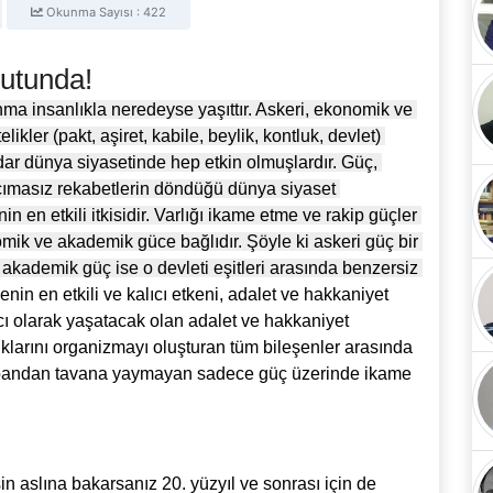
Okunma Sayısı : 422
utunda!
a insanlıkla neredeyse yaşıttır. Askeri, ekonomik ve 
ler (pakt, aşiret, kabile, beylik, kontluk, devlet) 
ar dünya siyasetinde hep etkin olmuşlardır. Güç, 
cımasız rekabetlerin döndüğü dünya siyaset 
 en etkili itkisidir. Varlığı ikame etme ve rakip güçler 
mik ve akademik güce bağlıdır. Şöyle ki askeri güç bir 
 akademik güç ise o devleti eşitleri arasında benzersiz 
enin en etkili ve kalıcı etkeni, adalet ve hakkaniyet 
ıcı olarak yaşatacak olan adalet ve hakkaniyet 
klarını organizmayı oluşturan tüm bileşenler arasında 
abandan tavana yaymayan sadece güç üzerinde ikame 
in aslına bakarsanız 20. yüzyıl ve sonrası için de