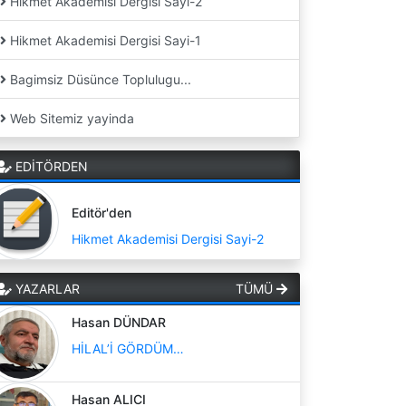
Hikmet Akademisi Dergisi Sayi-2
Hikmet Akademisi Dergisi Sayi-1
Bagimsiz Düsünce Toplulugu...
Web Sitemiz yayinda
EDİTÖRDEN
Editör'den
Hikmet Akademisi Dergisi Sayi-2
YAZARLAR
TÜMÜ
Hasan DÜNDAR
HİLAL’İ GÖRDÜM…
Hasan ALICI