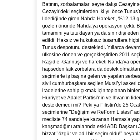
Batının, zorbalamaları seyre dalışı Cezayir
Cezayir'deki seçimlerden iki yıl önce Tunus'
liderliğinde giren Nahda Hareketi, %12-13 gi
gözleri önünde Nahda'ya operasyon çekti. Bi
tamamını ya tutuklayan ya da sınır dışı eden 
edildi. Haksız ve hukuksuz tasarruflara hiçb
Tunus despotunu destekledi. Yıllarca devam
ülkesine dönen ve gerçekleştirilen 2011 seç
Raşid el-Gannuşi ve hareketi Nahda'ya oper
hapseden laik zorbalara da destek olmaktan g
seçimlerle iş başına gelen ve yapılan serbest
sivil cumhurbaşkanı seçilen Mursi’yi askeri
iradelerine sahip çıkmak için toplanan binlerc
Hürriyet ve Adalet Partisi'nin ve İhvan'ın lid
desteklemedi mi? Peki ya Filistin'de 25 Oca
seçimlerine "Değişim ve ReForm Listesi" adı
mecliste 74 sandalye kazanan Hamas'a yapıl
karışmadığını aralarında eski ABD Başkanı J
bizzat "özgür ve adil bir seçim oldu!" beyanl