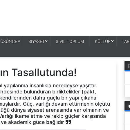
DÜSÜNCE
SIYASET
SIVIL TOPLUM
KÜLTÜR
TAR
ın Tasallutunda!
yapılanma insanlıkla neredeyse yaşıttır.
desinde bulunduran birliktelikler (pakt,
) kendilerinden daha güçlü bir yapı çıkana
uşlardır. Güç, varlığı devam ettirmenin ölçütü
düğü dünya siyaset arenasında var olmanın ve
r. Varlığı ikame etme ve rakip güçler karşısında
k ve akademik güce bağlıdır