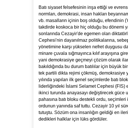
Batı siyaset felsefesinin inşa ettiği ve evre
normları, demokrasi, insan hakları beyannamel
vb. masalların içinin boş olduğu, efendinin 
takdirde koskoca bir hiç olduğu bu dönemi ya
sonlarında Cezayir'de egemen olan diktatörl
Cephesi'nin dayanılmaz politikalarına, sebep
yönetimine karşı yükselen nefret duygusu da e
minare çuvala sığmayınca kılıf arayışına giren
yani demokrasiye geçmeyi çözüm olarak ilan et
bakıldığında bu durum batılılar için büyük bir
tek partili dikta rejimi çökmüş, demokrasiye y
yılında yapılan ilk genel seçimlerde batı bl
liderliğindeki İslami Selamet Cephesi (FIS) 
ikinci turunda anayasayı değiştirecek güce 
pahasına batı bloku destekli ordu, seçimleri 
ordunun yanında saf tuttu. Cezayir 10 yıl sü
tutuştu. Sözüm ona insanlığın geldiği en ile
dedikleri halklar için lüks gördüler.