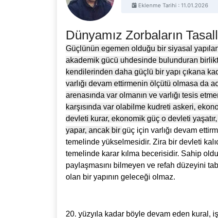
Eklenme Tarihi : 11.01.2026
Dünyamız Zorbaların Tasall
Güçlünün egemen olduğu bir siyasal yapılanm
akademik gücü uhdesinde bulunduran birliktelik
kendilerinden daha güçlü bir yapı çıkana kad
varlığı devam ettirmenin ölçütü olmasa da a
arenasında var olmanın ve varlığı tesis etmenin
karşısında var olabilme kudreti askeri, ekono
devleti kurar, ekonomik güç o devleti yaşatır,
yapar, ancak bir 
güç için varlığı devam ettirm
temelinde yükselmesidir. Zira bir devleti kal
temelinde karar kılma becerisidir. Sahip oldu
paylaşmasını bilmeyen ve refah düzeyini t
olan bir yapının geleceği olmaz. 
20. yüzyıla kadar böyle devam eden kural, iş