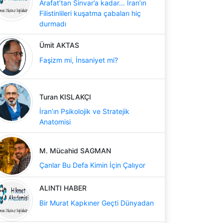
Arafat’tan Sinvar’a kadar... İran’ın
Filistinlileri kuşatma çabaları hiç
durmadı
Ümit AKTAS
Faşizm mi, İnsaniyet mi?
Turan KISLAKÇI
İran’ın Psikolojik ve Stratejik
Anatomisi
M. Mücahid SAGMAN
Çanlar Bu Defa Kimin İçin Çalıyor
ALINTI HABER
Bir Murat Kapkıner Geçti Dünyadan