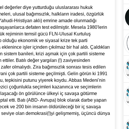
nsel değerler diye yutturduğu uluslararası hukuk
eri, ulusal bağımsızlık, halkların iradesi, özgürlük
(Yahudi-Hristiyan aklı) emrine amade olunmadığı
şayanlarca defaten test edilmiştir. Mesela 1980'lerin
ük rejiminin temsil gücü FLN-Ulusal Kurtuluş
 olduğu ekonomik ve siyasal krize tek parti
klenince işler içinden çıkılmaz bir hal aldı. Çaldıkları
 sistem banileri, krizi aşmak için çok partili sisteme
tiler. Batılı değer yargıları (!) zaviyesinden
 zafer olmalıydı. Zira bağımsızlık sonrası tesis edilen
ani çok partili sisteme geçilmişti. Gelin görün ki 1991
oku, tepkisini putunu yiyerek koydu. Abbas Medeni'nin
ezici çoğunlukla seçimleri kazanınca ve seçimlerin
ulaşacağı ön görülünce ülkeyi iç savaşa götürme
iptal etti. Batı (ABD- Avrupa) blok olarak darbe yapan
recek ve 200 bin insanın öldürüleceği bir iç savaşa
ri seviye olan demokrasi(!)yi gelişmemiş, üçüncü dünya