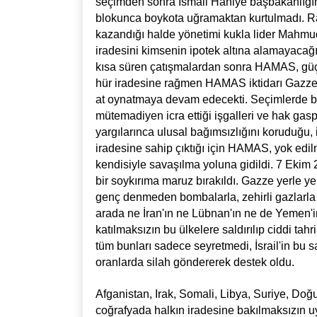
seçimden sonra İsmail Haniye başbakanlığınd
blokunca boykota uğramaktan kurtulmadı. Rak
kazandığı halde yönetimi kukla lider Mahmud
iradesini kimsenin ipotek altına alamayaca
kısa süren çatışmalardan sonra HAMAS, güçl
hür iradesine rağmen HAMAS iktidarı Gazze il
at oynatmaya devam edecekti. Seçimlerde baş
mütemadiyen icra ettiği işgalleri ve hak gaspl
yargılarınca ulusal bağımsızlığını koruduğu, 
iradesine sahip çıktığı için HAMAS, yok edilm
kendisiyle savaşılma yoluna gidildi. 7 Ekim 2
bir soykırıma maruz bırakıldı. Gazze yerle ye
genç denmeden bombalarla, zehirli gazlarla 
arada ne İran'ın ne Lübnan'ın ne de Yemen'i
katılmaksızın bu ülkelere saldırılıp ciddi tah
tüm bunları sadece seyretmedi, İsrail'in bu sa
oranlarda silah göndererek destek oldu.
Afganistan, Irak, Somali, Libya, Suriye, Do
coğrafyada halkın iradesine bakılmaksızın uy