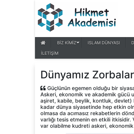
BİZ KİMİZ
ISLAM DÜNYASI
İLETİŞİM
Dünyamız Zorbalar
Güçlünün egemen olduğu bir siyasal 
Askeri, ekonomik ve akademik gücü uh
aşiret, kabile, beylik, kontluk, devlet
kadar dünya siyasetinde hep etkin olm
olmasa da acımasız rekabetlerin dön
varlığı tesis etmenin en etkili itkisidi
var olabilme kudreti askeri, ekonomi