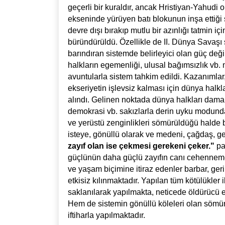
geçerli bir kuraldır, ancak Hristiyan-Yahudi or
ekseninde yürüyen batı blokunun inşa ettiği 
devre dışı bırakıp mutlu bir azınlığı tatmin iç
büründürüldü. Özellikle de II. Dünya Savaşı
barındıran sistemde belirleyici olan güç deği
halkların egemenliği, ulusal bağımsızlık vb. 
avuntularla sistem tahkim edildi. Kazanımlar, 
ekseriyetin işlevsiz kalması için dünya halkl
alındı. Gelinen noktada dünya halkları dama
demokrasi vb. sakızlarla derin uyku modunda 
ve yerüstü zenginlikleri sömürüldüğü halde 
isteye, gönüllü olarak ve medeni, çağdaş, ge
zayıf olan ise çekmesi gerekeni çeker."
pa
güçlünün daha güçlü zayıfın canı cehenneme
ve yaşam biçimine itiraz edenler barbar, geri
etkisiz kılınmaktadır. Yapılan tüm kötülükler 
saklanılarak yapılmakta, neticede öldürücü et
Hem de sistemin gönüllü köleleri olan sömü
iftiharla yapılmaktadır.