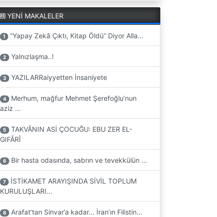
YENİ MAKALELER
“Yapay Zekâ Çıktı, Kitap Öldü” Diyor Alla...
1
Yalnızlaşma..!
2
YAZILARRaiyyetten İnsaniyete
3
Merhum, mağfur Mehmet Şerefoğlu’nun
4
aziz ...
TAKVÂNIN ASİ ÇOCUĞU: EBU ZER EL-
5
GIFÂRÎ
Bir hasta odasında, sabrın ve tevekkülün ...
6
İSTİKAMET ARAYIŞINDA SİVİL TOPLUM
7
KURULUŞLARI...
Arafat’tan Sinvar’a kadar... İran’ın Filistin...
8