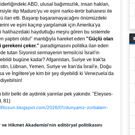
erliğindeki ABD, ulusal bağımsızlık, insan hakları,
ersiyle itip Maduro'yu ve eşini narko-terör bahanesi ile
ü ilan etti. Başarıp başaramayacağını önümüzdeki
rini ve eşini kaçırıp yargılamak için Amerika'ya
hi halihazırdaki haydutluğu meşru gören bu sistemde
Ben yaptım oldu!" mantığıyla hareket eden
"Güçlü olan
i gerekeni çeker."
paradigmasını politika ilan eden
de tutan Siyonist sermayenin temsilcisi İsrail'in
yebildi bugüne kadar? Afganistan, Suriye ve Irak'ta
tin, Lübnan, Yemen, Suriye ve İran'da İsrail'e, Doğu
a ve İngiltere'ye kim bir şey diyebildi ki Venezuela'da
diyebilsin!
lir belki de aydınlık yarınlar pek yakındır. "Eleyses-
, 81)
ifitosun.blogspot.com/2026/01/dunyamz-zorbalarn-
r ve Hikmet Akademisi'nin editöryal politikasını