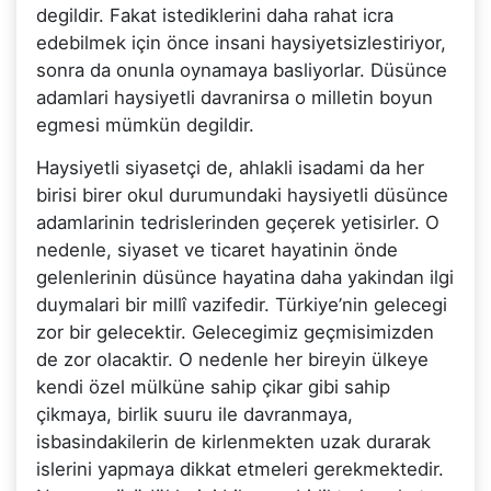
degildir. Fakat istediklerini daha rahat icra
edebilmek için önce insani haysiyetsizlestiriyor,
sonra da onunla oynamaya basliyorlar. Düsünce
adamlari haysiyetli davranirsa o milletin boyun
egmesi mümkün degildir.
Haysiyetli siyasetçi de, ahlakli isadami da her
birisi birer okul durumundaki haysiyetli düsünce
adamlarinin tedrislerinden geçerek yetisirler. O
nedenle, siyaset ve ticaret hayatinin önde
gelenlerinin düsünce hayatina daha yakindan ilgi
duymalari bir millî vazifedir. Türkiye’nin gelecegi
zor bir gelecektir. Gelecegimiz geçmisimizden
de zor olacaktir. O nedenle her bireyin ülkeye
kendi özel mülküne sahip çikar gibi sahip
çikmaya, birlik suuru ile davranmaya,
isbasindakilerin de kirlenmekten uzak durarak
islerini yapmaya dikkat etmeleri gerekmektedir.