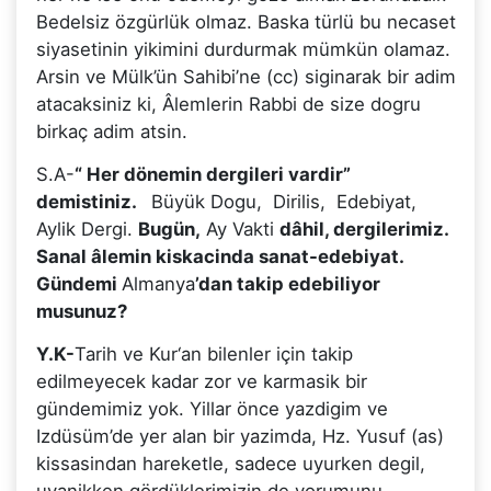
Bedelsiz özgürlük olmaz. Baska türlü bu necaset
siyasetinin yikimini durdurmak mümkün olamaz.
Arsin ve Mülk’ün Sahibi’ne (cc) siginarak bir adim
atacaksiniz ki, Âlemlerin Rabbi de size dogru
birkaç adim atsin.
S.A-
“ Her dönemin dergileri vardir”
demistiniz.
Büyük Dogu, Dirilis, Edebiyat,
Aylik Dergi.
Bugün,
Ay Vakti
dâhil, dergilerimiz.
Sanal âlemin kiskacinda sanat-edebiyat.
Gündemi
Almanya
’dan takip edebiliyor
musunuz?
Y.K-
Tarih ve Kur‘an bilenler için takip
edilmeyecek kadar zor ve karmasik bir
gündemimiz yok. Yillar önce yazdigim ve
Izdüsüm’de yer alan bir yazimda, Hz. Yusuf (as)
kissasindan hareketle, sadece uyurken degil,