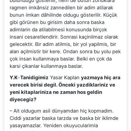
bulundugu gösterilir, hem de bütün zorluklara
ragmen imkânsiz zannedilen bir adim atilarak
bunun imkan dâhilinde oldugu gösterilir. Küçük
gibi görünen bu girisim daha sonra baska
adimlarin da atilabilmesi konusunda birçok
insani cesaretlendirir. Sonrasi kaçinilmaz olarak
gelecektir. Bir adim atilmis, bir yol yapilmis, bir
alan açilmistir bir kere. Ondan sonra bu yolu pek
çok insan kullanmaya baslar. Belki en çok da
karsi çikanlar kullanmaya baslar.
Y.K
-
Tanidigimiz
Yasar Kaplan
yazmaya hiç ara
verecek birisi degil. Önceki yazdiklariniz ve
yeni kitaplariniza ne zaman hos geldin
diyecegiz?
– Ait oldugum asil dünyamdan hiç kopmadim.
Ciddi yazarlar baska tarzda ve baska bir iklimde
yasayamazlar. Yeniden okuyucularimla