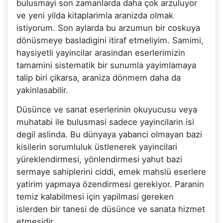
bulusmayi son zamanlarda daha çok arzuluyor
ve yeni yilda kitaplarimla aranizda olmak
istiyorum. Son aylarda bu arzumun bir coskuya
dönüsmeye basladigini itiraf etmeliyim. Samimi,
haysiyetli yayincilar arasindan eserlerimizin
tamamini sistematik bir sunumla yayimlamaya
talip biri çikarsa, araniza dönmem daha da
yakinlasabilir.
Düsünce ve sanat eserlerinin okuyucusu veya
muhatabi ile bulusmasi sadece yayincilarin isi
degil aslinda. Bu dünyaya yabanci olmayan bazi
kisilerin sorumluluk üstlenerek yayincilari
yüreklendirmesi, yönlendirmesi yahut bazi
sermaye sahiplerini ciddi, emek mahslü eserlere
yatirim yapmaya özendirmesi gerekiyor. Paranin
temiz kalabilmesi için yapilmasi gereken
islerden bir tanesi de düsünce ve sanata hizmet
etmesidir.