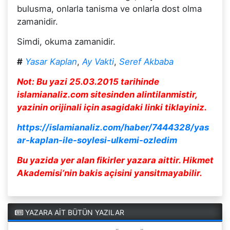
bulusma, onlarla tanisma ve onlarla dost olma
zamanidir.
Simdi, okuma zamanidir.
#
Yasar Kaplan
,
Ay Vakti
,
Seref Akbaba
Not: Bu yazi 25.03.2015 tarihinde
islamianaliz.com sitesinden alintilanmistir,
yazinin orijinali için asagidaki linki tiklayiniz.
https://islamianaliz.com/haber/7444328/yas
ar-kaplan-ile-soylesi-ulkemi-ozledim
Bu yazida yer alan fikirler yazara aittir. Hikmet
Akademisi’nin bakis açisini yansitmayabilir.
YAZARA AİT BÜTÜN YAZILAR