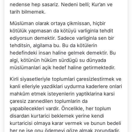
nedense hep sasariz. Nedeni belli; Kur’an ve
tarih bilmemek.
Müslüman olarak ortaya çikmissan, hiçbir
kötülük yapmasan da kötüyü varliginla tehdit
ediyorsun demektir. Sadece varliginla sen bir
tehditsin, algilama bu. Bu da kötülerin
hedefindeki insan haline gelmek demektir. Bu
algi, kötünün hüküm sürdügü su dünyada
müslümanlari açik hedef haline getirmektedir.
Kirli siyasetleriyle toplumlari çaresizlestirmek ve
kanli elleriyle yazdiklari uydurma kaderlere onlari
mahkûm etmek isteyenlerin yaptiklarina karsi
çaresiz zannedilen toplumlarin da
yapabilecekleri vardir. Öncelikle, her toplum
disardan kurtarici beklemek yerine kendi
kurtaricisi olmaya karar vermek ve bunun bedeli
her ne ise onu ödemeyi göze almak zorundadir.