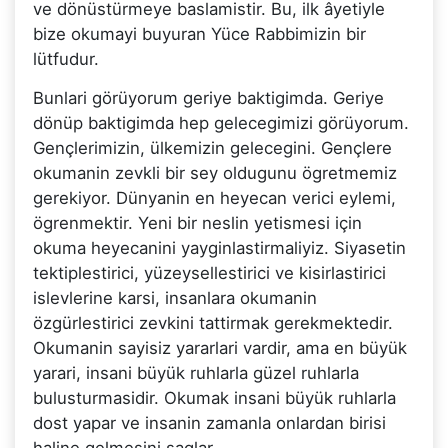
ve dönüstürmeye baslamistir. Bu, ilk âyetiyle
bize okumayi buyuran Yüce Rabbimizin bir
lütfudur.
Bunlari görüyorum geriye baktigimda. Geriye
dönüp baktigimda hep gelecegimizi görüyorum.
Gençlerimizin, ülkemizin gelecegini. Gençlere
okumanin zevkli bir sey oldugunu ögretmemiz
gerekiyor. Dünyanin en heyecan verici eylemi,
ögrenmektir. Yeni bir neslin yetismesi için
okuma heyecanini yayginlastirmaliyiz. Siyasetin
tektiplestirici, yüzeysellestirici ve kisirlastirici
islevlerine karsi, insanlara okumanin
özgürlestirici zevkini tattirmak gerekmektedir.
Okumanin sayisiz yararlari vardir, ama en büyük
yarari, insani büyük ruhlarla güzel ruhlarla
bulusturmasidir. Okumak insani büyük ruhlarla
dost yapar ve insanin zamanla onlardan birisi