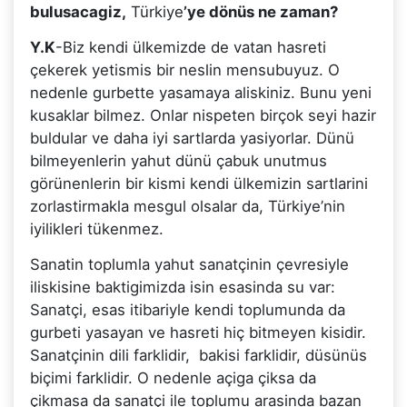
bulusacagiz,
Türkiye
’ye dönüs ne zaman?
Y.K
-Biz kendi ülkemizde de vatan hasreti
çekerek yetismis bir neslin mensubuyuz. O
nedenle gurbette yasamaya aliskiniz. Bunu yeni
kusaklar bilmez. Onlar nispeten birçok seyi hazir
buldular ve daha iyi sartlarda yasiyorlar. Dünü
bilmeyenlerin yahut dünü çabuk unutmus
görünenlerin bir kismi kendi ülkemizin sartlarini
zorlastirmakla mesgul olsalar da, Türkiye’nin
iyilikleri tükenmez.
Sanatin toplumla yahut sanatçinin çevresiyle
iliskisine baktigimizda isin esasinda su var:
Sanatçi, esas itibariyle kendi toplumunda da
gurbeti yasayan ve hasreti hiç bitmeyen kisidir.
Sanatçinin dili farklidir, bakisi farklidir, düsünüs
biçimi farklidir. O nedenle açiga çiksa da
çikmasa da sanatçi ile toplumu arasinda bazan