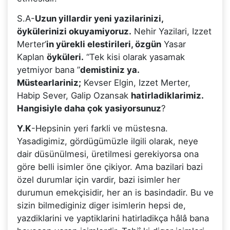
S.A-
Uzun yillardir yeni yazilarinizi,
öykülerinizi okuyamiyoruz.
Nehir Yazilari, Izzet
Merter’
in yürekli elestirileri, özgün
Yasar
Kaplan
öyküleri.
“Tek kisi olarak yasamak
yetmiyor bana ”
demistiniz ya.
Müstearlariniz;
Kevser Elgin, Izzet Merter,
Habip Sever, Galip Ozansak
hatirladiklarimiz.
Hangisiyle daha çok yasiyorsunuz
?
Y.K
-Hepsinin yeri farkli ve müstesna.
Yasadigimiz, gördügümüzle ilgili olarak, neye
dair düsünülmesi, üretilmesi gerekiyorsa ona
göre belli isimler öne çikiyor. Ama bazilari bazi
özel durumlar için vardir, bazi isimler her
durumun emekçisidir, her an is basindadir. Bu ve
sizin bilmediginiz diger isimlerin hepsi de,
yazdiklarini ve yaptiklarini hatirladikça hâlâ bana