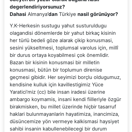
degerlendiriyorsunuz?
Dahasi
Almanya
’dan
Türkiye
nasil görünüyor?
Y.K-Herkesin sustugu yahut susturuldugu
olagandisi dönemlerde bir yahut birkaç kisinin
her türlü bedeli göze alarak çikip konusmasi,
sesini yükseltmesi, toplumsal varolus için, millî
bir durus ortaya koyabilmesi çok önemlidir.
Bazan bir kisinin konusmasi bir milletin
konusmasi, bütün bir toplumun direnise
geçmesi gibidir. Her seyimizi borçlu oldugumuz,
kendisine kulluk için kavillestigimiz Yüce
Yaratici’miz (cc) bile insan iradesi üzerine
ambargo koymamis, insani kendi fiilleriyle özgür
birakmisken, bu millet üzerinde hiçbir tasarruf
haklari bulunmayanlarin hayatimiza, inancimiza,
düsüncemize yön vermeye kalkismasi haysiyet
sahibi insanin kabullenebilecegi bir durum