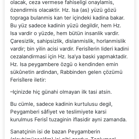
olacak, ceza vermese fahiseligi onaylamis,
özendirmis olacaktir. Hz. Isa (as) yüzü gözü
topraga bulanmis kan ter içindeki kadina bakar.
Bu yüz sadece kadinin yüzü degildir, hem Hz.
Isa vardir o yüzde, hem bütün insanlik vardir.
Çaresizlik, sahipsizlik, dislanmislik, horlanmislik
vardir; bin yilin acisi vardir. Ferisîlerin lideri kadini
cezalandirmasi için Hz. Isa’ya baski yapmaktadir.
Hz. Isa peygambere özgü o kendinden emin
sükûnetin ardindan, Rabbinden gelen çözümü
Ferisîlere iletir:
–Içinizde hiç günahi olmayan ilk tasi atsin.
Bu cümle, sadece kadinin kurtulusu degil,
Peygamberi sâfiyet ve teslimiyete karsi
kurulmus Ferisî tuzaginin iflasidir ayni zamanda.
Sanatçinin isi de bazan Peygamberin