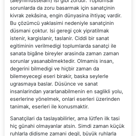
(aleyhimüsselâm) isi gibi zordur. Toplumsal
sorunlarda da zoru basarmak için sanatçinin
kivrak zekâsina, engin dünyasina ihtiyaç vardir.
Bu çözümcü yaklasimi nedeniyle sanatçinin
düsmani çoktur. Isi geregi çok yipratilmak
istenir, kargislanir, taslanir. Ciddi bir sanat
egitiminin verilmedigi toplumlarda sanatçi ile
sanata bigâne bireyler arasinda zaman zaman
sorunlar yasanabilmektedir. Olmamis insan,
degerini bilmedigi ve hiçbir zaman da
bilemeyecegi eseri birakir, baska seylerle
ugrasmaya baslar. Düsünce ve sanat
insanlarindan yararlanabilmenin en saglikli yolu,
eserlerine yönelmek, onlari eserleri üzerinden
tanimak, eserleri ile konusmaktir.
Sanatçilari da taslayabilirler, ama lütfen ilk tasi
hiç günahi olmayanlar atsin. Simdi zaman küçük
ruhlarla didisme zamani degil, büyük ruhlarla