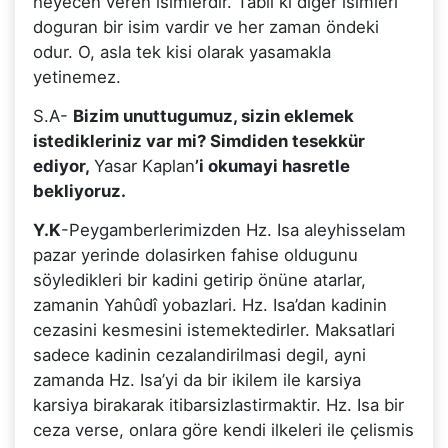
heyecen veren isimlerdir. Tabiî ki diger isimleri
doguran bir isim vardir ve her zaman öndeki
odur. O, asla tek kisi olarak yasamakla
yetinemez.
S.A-
Bizim unuttugumuz, sizin eklemek
istedikleriniz var mi? Simdiden tesekkür
ediyor,
Yasar Kaplan
’i okumayi hasretle
bekliyoruz.
Y.K
-Peygamberlerimizden Hz. Isa aleyhisselam
pazar yerinde dolasirken fahise oldugunu
söyledikleri bir kadini getirip önüne atarlar,
zamanin Yahûdî yobazlari. Hz. Isa’dan kadinin
cezasini kesmesini istemektedirler. Maksatlari
sadece kadinin cezalandirilmasi degil, ayni
zamanda Hz. Isa’yi da bir ikilem ile karsiya
karsiya birakarak itibarsizlastirmaktir. Hz. Isa bir
ceza verse, onlara göre kendi ilkeleri ile çelismis