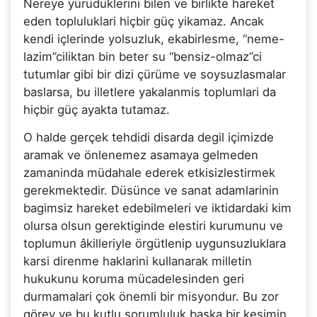
Nereye yürüdüklerini bilen ve birlikte hareket
eden topluluklari hiçbir güç yikamaz. Ancak
kendi içlerinde yolsuzluk, ekabirlesme, “neme-
lazim”ciliktan bin beter su “bensiz-olmaz”ci
tutumlar gibi bir dizi çürüme ve soysuzlasmalar
baslarsa, bu illetlere yakalanmis toplumlari da
hiçbir güç ayakta tutamaz.
O halde gerçek tehdidi disarda degil içimizde
aramak ve önlenemez asamaya gelmeden
zamaninda müdahale ederek etkisizlestirmek
gerekmektedir. Düsünce ve sanat adamlarinin
bagimsiz hareket edebilmeleri ve iktidardaki kim
olursa olsun gerektiginde elestiri kurumunu ve
toplumun âkilleriyle örgütlenip uygunsuzluklara
karsi direnme haklarini kullanarak milletin
hukukunu koruma mücadelesinden geri
durmamalari çok önemli bir misyondur. Bu zor
görev ve bu kutlu sorumluluk baska bir kesimin