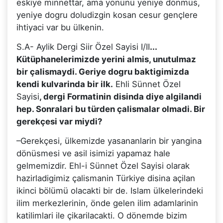
eskiye minnettar, ama yönünü yeniye dönmüs,
yeniye dogru doludizgin kosan cesur gençlere
ihtiyaci var bu ülkenin.
S.A- Aylik Dergi Siir Özel Sayisi I/II
...
Kütüphanelerimizde yerini almis, unutulmaz
bir çalismaydi. Geriye dogru baktigimizda
kendi kulvarinda bir ilk.
Ehli Sünnet Özel
Sayisi
, dergi Formatinin
disinda diye algilandi
hep. Sonralari bu türden çalismalar olmadi. Bir
gerekçesi var miydi?
–Gerekçesi, ülkemizde yasananlarin bir yangina
dönüsmesi ve asil isimizi yapamaz hale
gelmemizdir. Ehl-i Sünnet Özel Sayisi olarak
hazirladigimiz çalismanin Türkiye disina açilan
ikinci bölümü olacakti bir de. Islam ülkelerindeki
ilim merkezlerinin, önde gelen ilim adamlarinin
katilimlari ile çikarilacakti. O dönemde bizim