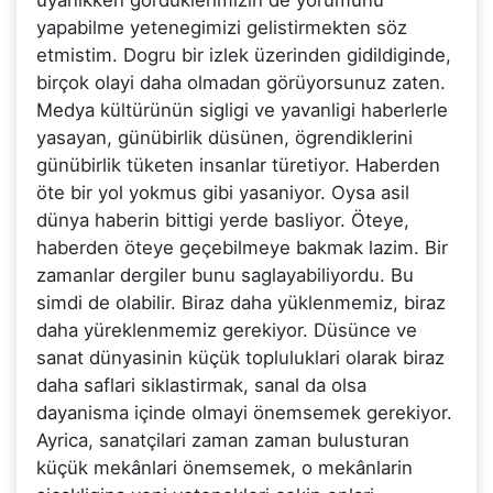
uyanikken gördüklerimizin de yorumunu
yapabilme yetenegimizi gelistirmekten söz
etmistim. Dogru bir izlek üzerinden gidildiginde,
birçok olayi daha olmadan görüyorsunuz zaten.
Medya kültürünün sigligi ve yavanligi haberlerle
yasayan, günübirlik düsünen, ögrendiklerini
günübirlik tüketen insanlar türetiyor. Haberden
öte bir yol yokmus gibi yasaniyor. Oysa asil
dünya haberin bittigi yerde basliyor. Öteye,
haberden öteye geçebilmeye bakmak lazim. Bir
zamanlar dergiler bunu saglayabiliyordu. Bu
simdi de olabilir. Biraz daha yüklenmemiz, biraz
daha yüreklenmemiz gerekiyor. Düsünce ve
sanat dünyasinin küçük topluluklari olarak biraz
daha saflari siklastirmak, sanal da olsa
dayanisma içinde olmayi önemsemek gerekiyor.
Ayrica, sanatçilari zaman zaman bulusturan
küçük mekânlari önemsemek, o mekânlarin