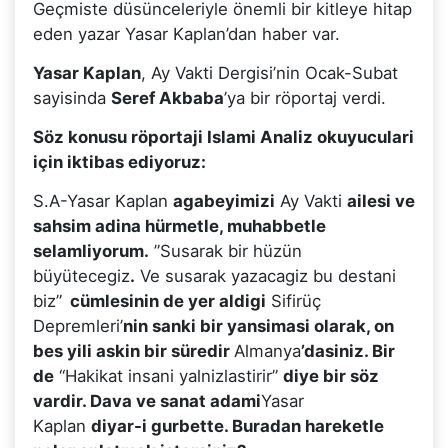
Geçmiste düsünceleriyle önemli bir kitleye hitap
eden yazar Yasar Kaplan’dan haber var.
Yasar Kaplan
, Ay Vakti Dergisi’nin Ocak-Subat
sayisinda
Seref Akbaba
’ya bir röportaj verdi.
Söz konusu röportaji Islami Analiz okuyuculari
için iktibas ediyoruz:
S.A-Yasar Kaplan
agabeyimizi
Ay Vakti
ailesi ve
sahsim adina hürmetle, muhabbetle
selamliyorum.
”Susarak bir hüzün
büyütecegiz
.
Ve susarak yazacagiz bu destani
biz”
cümlesinin de yer aldigi
Sifirüç
Depremleri’
nin sanki bir yansimasi olarak, on
bes yili askin bir süredir
Almanya
’dasiniz. Bir
de
“Hakikat insani yalnizlastirir”
diye bir söz
vardir. Dava ve sanat adami
Yasar
Kaplan
diyar-i gurbette. Buradan hareketle