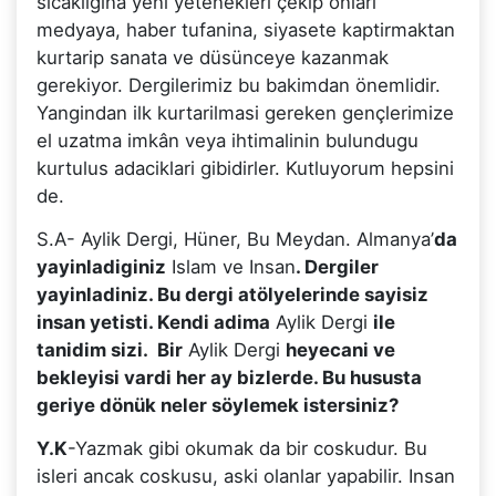
sicakligina yeni yetenekleri çekip onlari
medyaya, haber tufanina, siyasete kaptirmaktan
kurtarip sanata ve düsünceye kazanmak
gerekiyor. Dergilerimiz bu bakimdan önemlidir.
Yangindan ilk kurtarilmasi gereken gençlerimize
el uzatma imkân veya ihtimalinin bulundugu
kurtulus adaciklari gibidirler. Kutluyorum hepsini
de.
S.A- Aylik Dergi, Hüner, Bu Meydan. Almanya’
da
yayinladiginiz
Islam ve Insan
. Dergiler
yayinladiniz. Bu dergi atölyelerinde sayisiz
insan yetisti. Kendi adima
Aylik Dergi
ile
tanidim sizi. Bir
Aylik Dergi
heyecani ve
bekleyisi vardi her ay bizlerde. Bu hususta
geriye dönük neler söylemek istersiniz?
Y.K
-Yazmak gibi okumak da bir coskudur. Bu
isleri ancak coskusu, aski olanlar yapabilir. Insan