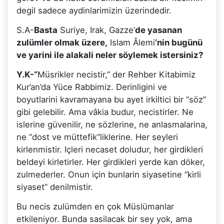
degil sadece aydinlarimizin üzerindedir.
S.A-
Basta
Suriye, Irak, Gazze’
de yasanan
zulümler olmak üzere,
Islam Âlemi
‘nin bugünü
ve yarini ile alakali neler söylemek istersiniz?
Y.K-“
Müsrikler necistir,” der Rehber Kitabimiz
Kur’an’da Yüce Rabbimiz. Derinligini ve
boyutlarini kavramayana bu ayet irkiltici bir “söz”
gibi gelebilir. Ama vâkia budur, necistirler. Ne
islerine güvenilir, ne sözlerine, ne anlasmalarina,
ne “dost ve müttefik”liklerine. Her seyleri
kirlenmistir. Içleri necaset doludur, her girdikleri
beldeyi kirletirler. Her girdikleri yerde kan döker,
zulmederler. Onun için bunlarin siyasetine “kirli
siyaset” denilmistir.
Bu necis zulümden en çok Müslümanlar
etkileniyor. Bunda sasilacak bir sey yok, ama