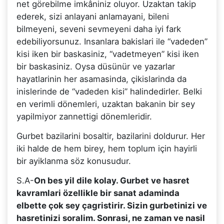
net görebilme imkâniniz oluyor. Uzaktan takip
ederek, sizi anlayani anlamayani, bileni
bilmeyeni, seveni sevmeyeni daha iyi fark
edebiliyorsunuz. Insanlara bakislari ile “vadeden”
kisi iken bir baskasiniz, “vadetmeyen” kisi iken
bir baskasiniz. Oysa düsünür ve yazarlar
hayatlarinin her asamasinda, çikislarinda da
inislerinde de “vadeden kisi” halindedirler. Belki
en verimli dönemleri, uzaktan bakanin bir sey
yapilmiyor zannettigi dönemleridir.
Gurbet bazilarini bosaltir, bazilarini doldurur. Her
iki halde de hem birey, hem toplum için hayirli
bir ayiklanma söz konusudur.
S.A-
On bes yil dile kolay. Gurbet ve hasret
kavramlari özellikle bir sanat adaminda
elbette çok sey çagristirir. Sizin gurbetinizi ve
hasretinizi soralim. Sonrasi, ne zaman ve nasil