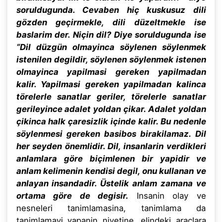
soruldugunda. Cevaben hiç kuskusuz dili
gözden geçirmekle, dili düzeltmekle ise
baslarim der. Niçin dil? Diye soruldugunda ise
“Dil düzgün olmayinca söylenen söylenmek
istenilen degildir, söylenen söylenmek istenen
olmayinca yapilmasi gereken yapilmadan
kalir. Yapilmasi gereken yapilmadan kalinca
törelerle sanatlar geriler, törelerle sanatlar
gerileyince adalet yoldan çikar. Adalet yoldan
çikinca halk çaresizlik içinde kalir. Bu nedenle
söylenmesi gereken basibos birakilamaz. Dil
her seyden önemlidir. Dil, insanlarin verdikleri
anlamlara göre biçimlenen bir yapidir ve
anlam kelimenin kendisi degil, onu kullanan ve
anlayan insandadir. Üstelik anlam zamana ve
ortama göre de degisir.
Insanin olay ve
nesneleri tanimlamasina, tanimlama da
tanimlamayi yapanin niyetine, elindeki araçlara