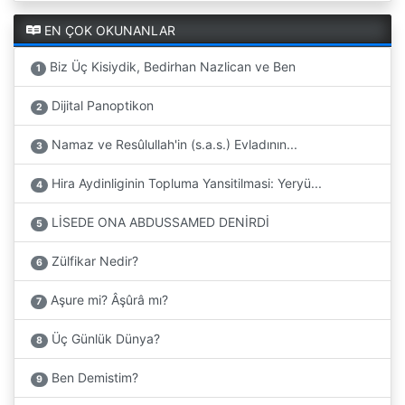
EN ÇOK OKUNANLAR
Biz Üç Kisiydik, Bedirhan Nazlican ve Ben
1
Dijital Panoptikon
2
Namaz ve Resûlullah'in (s.a.s.) Evladının...
3
Hira Aydinliginin Topluma Yansitilmasi: Yeryü...
4
LİSEDE ONA ABDUSSAMED DENİRDİ
5
Zülfikar Nedir?
6
Aşure mi? Âşûrâ mı?
7
Üç Günlük Dünya?
8
Ben Demistim?
9