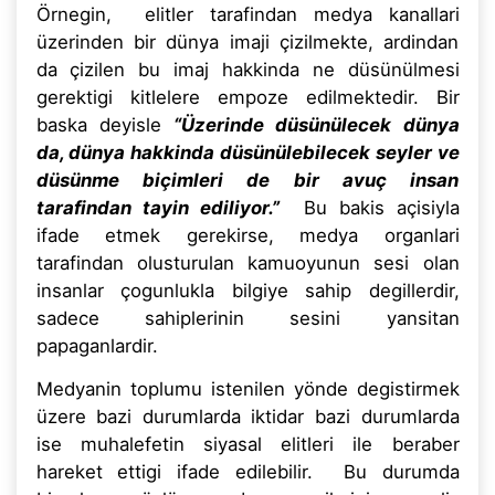
Örnegin, elitler tarafindan medya kanallari
üzerinden bir dünya imaji çizilmekte, ardindan
da çizilen bu imaj hakkinda ne düsünülmesi
gerektigi kitlelere empoze edilmektedir. Bir
baska deyisle
“Üzerinde düsünülecek dünya
da, dünya hakkinda düsünülebilecek seyler ve
düsünme biçimleri de bir avuç insan
tarafindan tayin ediliyor.”
Bu bakis açisiyla
ifade etmek gerekirse, medya organlari
tarafindan olusturulan kamuoyunun sesi olan
insanlar çogunlukla bilgiye sahip degillerdir,
sadece sahiplerinin sesini yansitan
papaganlardir.
Medyanin toplumu istenilen yönde degistirmek
üzere bazi durumlarda iktidar bazi durumlarda
ise muhalefetin siyasal elitleri ile beraber
hareket ettigi ifade edilebilir. Bu durumda