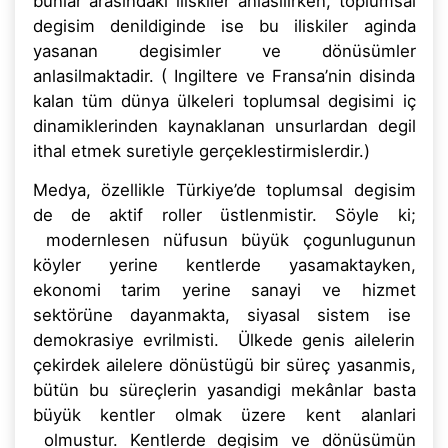
bunlar arasindaki iliskiler anlasilirken, toplumsal
degisim denildiginde ise bu iliskiler aginda
yasanan degisimler ve dönüsümler
anlasilmaktadir. ( Ingiltere ve Fransa’nin disinda
kalan tüm dünya ülkeleri toplumsal degisimi iç
dinamiklerinden kaynaklanan unsurlardan degil
ithal etmek suretiyle gerçeklestirmislerdir.)
Medya, özellikle Türkiye’de toplumsal degisim
de de aktif roller üstlenmistir. Söyle ki;
modernlesen nüfusun büyük çogunlugunun
köyler yerine kentlerde yasamaktayken,
ekonomi tarim yerine sanayi ve hizmet
sektörüne dayanmakta, siyasal sistem ise
demokrasiye evrilmisti. Ülkede genis ailelerin
çekirdek ailelere dönüstügü bir süreç yasanmis,
bütün bu süreçlerin yasandigi mekânlar basta
büyük kentler olmak üzere kent alanlari
olmustur. Kentlerde degisim ve dönüsümün