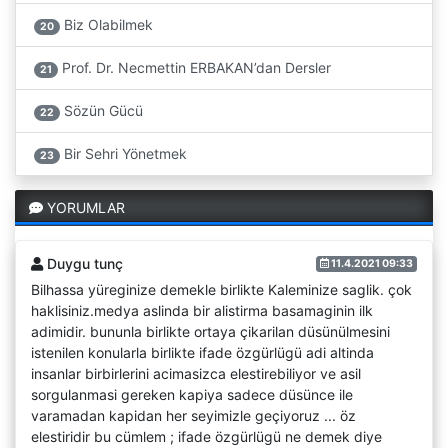
Biz Olabilmek
20
Prof. Dr. Necmettin ERBAKAN’dan Dersler
21
Sözün Gücü
22
Bir Sehri Yönetmek
23
YORUMLAR
Duygu tunç
11.4.2021 09:33
Bilhassa yüreginize demekle birlikte Kaleminize saglik. çok
haklisiniz.medya aslinda bir alistirma basamaginin ilk
adimidir. bununla birlikte ortaya çikarilan düsünülmesini
istenilen konularla birlikte ifade özgürlügü adi altinda
insanlar birbirlerini acimasizca elestirebiliyor ve asil
sorgulanmasi gereken kapiya sadece düsünce ile
varamadan kapidan her seyimizle geçiyoruz ... öz
elestiridir bu cümlem ; ifade özgürlügü ne demek diye