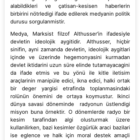
alabildikleri ve çatisan-kesisen haberlerin
birbirini nötrledigi ifade edilerek medyanin politik
durusu sorgulanmistir.
Medya, Marksist filzof Althusser’in ifadesiyle
devletin ideolojik aygitidir. Althusser, hiçbir
sinifin, ayni zamanda devletin, ideolojik aygitlari
içinde ve üzerinde hegemonyasini kurmadan
devlet iktidarini uzun süre elinde tutamayacagini
da ifade etmis ve bu yönü ile kitle iletisim
araçlarinin manipüle edici, ikna edici, halki ortak
bir deger yargisi etrafinda toplanmasindaki
rolünün önemini de ortaya koymustur. Ikinci
dünya savasi döneminde radyonun üstlendigi
misyon buna örnektir. O dönemlerde radyo bir
kesim tarafindan algi olusturmak üzere
kullanilirken, bazi kesimler özgürlük araci bazilari
ise eglence ve halk için moral destek amaçli