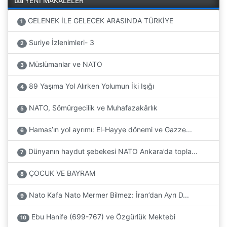
YENİ MAKALELER
GELENEK İLE GELECEK ARASINDA TÜRKİYE
1
Suriye İzlenimleri- 3
2
Müslümanlar ve NATO
3
89 Yaşıma Yol Alırken Yolumun İki Işığı
4
NATO, Sömürgecilik ve Muhafazakârlık
5
Hamas’ın yol ayrımı: El-Hayye dönemi ve Gazze...
6
Dünyanın haydut şebekesi NATO Ankara’da topla...
7
ÇOCUK VE BAYRAM
8
Nato Kafa Nato Mermer Bilmez: İran’dan Ayrı D...
9
Ebu Hanife (699-767) ve Özgürlük Mektebi
10