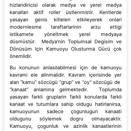
hizlandiricisi olarak medya ve yerel medya
kanallari aktif roller üstlenmistir. Kentlerde
yasayan genis kitleleri etkileyerek onlari
modernlesme taraftarlarinin arzu ettigi
istikamete yöneltmek yerel medyaya
düsmüstür. Medya’nin Toplumsal Degisim ve
Dönüsüm Için Kamuoyu Olusturma Gücü çok
önemlidir.
Bu konunun anlasilabilmesi için de kamuoyu
kavrami ele alinmalidir. Kavram içerisinde yer
alan “kamu” sözcügü “grup” ve “oy” sözcügü de
“kanaat” anlamina gelmektedir. Toplumda
yasayan farkli gruplarin farkli konularda farkli
kanaat ve tutumlara sahip oldugu hatirlanirsa,
kamuoyunun sadece çogunlugun kanaati
oldugunu söylemek dogru olmayacaktir.
Kamuoyu, çogunluk ve azinlik kanaatlerinin