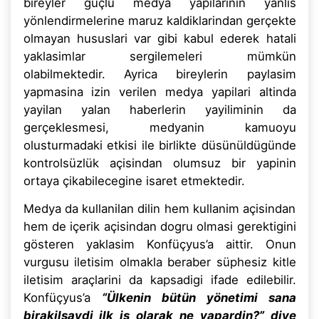
bireyler güçlü medya yapilarinin yanlis
yönlendirmelerine maruz kaldiklarindan gerçekte
olmayan hususlari var gibi kabul ederek hatali
yaklasimlar sergilemeleri mümkün
olabilmektedir. Ayrica bireylerin paylasim
yapmasina izin verilen medya yapilari altinda
yayilan yalan haberlerin yayiliminin da
gerçeklesmesi, medyanin kamuoyu
olusturmadaki etkisi ile birlikte düsünüldügünde
kontrolsüzlük açisindan olumsuz bir yapinin
ortaya çikabilecegine isaret etmektedir.
Medya da kullanilan dilin hem kullanim açisindan
hem de içerik açisindan dogru olmasi gerektigini
gösteren yaklasim Konfüçyus’a aittir. Onun
vurgusu iletisim olmakla beraber süphesiz kitle
iletisim araçlarini da kapsadigi ifade edilebilir.
Konfüçyus’a
“Ülkenin bütün yönetimi sana
birakilsaydi ilk is olarak ne yapardin?” diye