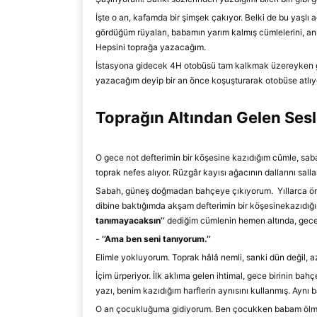
İşte o an, kafamda bir şimşek çakıyor. Belki de bu yaşlı
gördüğüm rüyaları, babamın yarım kalmış cümlelerini, an
Hepsini toprağa yazacağım.
İstasyona gidecek 4H otobüsü tam kalkmak üzereyken 
yazacağım deyip bir an önce koşuşturarak otobüse atlıy
Topr
ağın Altından Gelen Sesl
O gece not defterimin bir köşesine kazıdığım cümle, s
toprak nefes alıyor. Rüzgâr kayısı ağacının dallarını salla
Sabah, güneş doğmadan bahçeye çıkıyorum. Yıllarca ö
dibine baktığımda akşam defterimin bir köşesine
kazıdığı
tanıma
yacaksın
’
’
dediğim cümlenin hemen altında, gece
-
‘’
A
ma ben seni tanıyorum.
’’
Elimle yokluyorum. Toprak hâlâ nemli, sanki dün değil, az
İçim ürperiyor. İlk aklıma gelen ihtimal, gece birinin bahç
yazı, benim kazıdığım harflerin aynısını kull
anmış. Aynı b
O an çocukluğuma gidiyorum.
Ben çocukken babam ölmüş