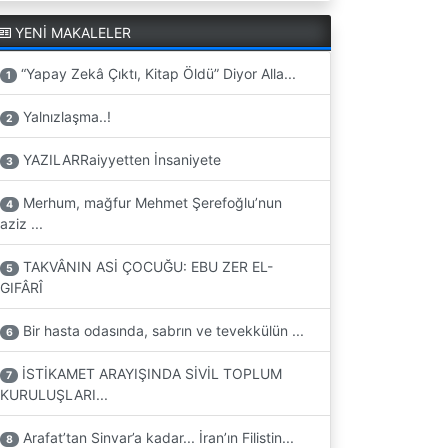
YENİ MAKALELER
“Yapay Zekâ Çıktı, Kitap Öldü” Diyor Alla...
1
Yalnızlaşma..!
2
YAZILARRaiyyetten İnsaniyete
3
Merhum, mağfur Mehmet Şerefoğlu’nun
4
aziz ...
TAKVÂNIN ASİ ÇOCUĞU: EBU ZER EL-
5
GIFÂRÎ
Bir hasta odasında, sabrın ve tevekkülün ...
6
İSTİKAMET ARAYIŞINDA SİVİL TOPLUM
7
KURULUŞLARI...
Arafat’tan Sinvar’a kadar... İran’ın Filistin...
8