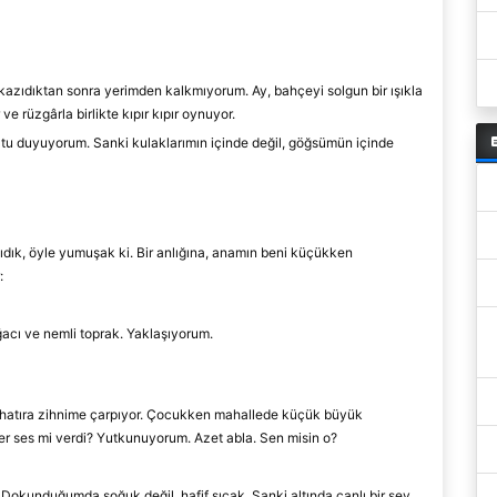
kazıdıktan sonra yerimden kalkmıyorum. Ay, bahçeyi solgun bir ışıkla
e rüzgârla birlikte kıpır kıpır oynuyor.
ğultu duyuyorum. Sanki kulaklarımın içinde değil, göğsümün içinde
ıdık, öyle yumuşak ki. Bir anlığına, anamın beni küçükken
r:
acı ve nemli toprak. Y
aklaşıyorum.
 hatıra zihnime çarpıyor. Çocukken mahallede küçük büyük
r ses mi verdi?
Yutkunuyorum.
Azet abla. Sen misin o?
. Dokunduğumda soğuk değil, hafif sıcak. Sanki altında canlı bir şey