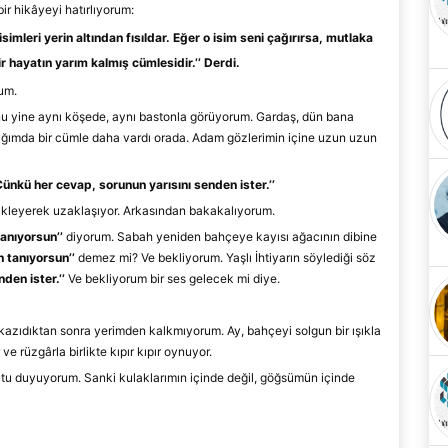
r hikâyeyi hatırlıyorum:
isimleri yerin altında
n
fısıldar. Eğer o isim seni çağırırsa, mutlaka
r h
ayatın yarım kalmış cümlesidir.
’’
Derdi.
um.
u yine aynı köş
ed
e, aynı bastonla görüyorum. Gar
daş
, dün bana
ğı
mda bir cümle daha vardı orada.
Adam gözlerimin
içine uzun uzun
Çünkü her cevap, sorunun yarısını senden ister.
’’
ükleyerek uzaklaşıyor. Arkasından bakakalıyorum.
tanıyorsun
’
’
diyorum. Sabah yeniden bahçeye kayısı ağacının dibine
 tanıyorsun’
’
demez mi? Ve bekliyorum. Yaşlı İhtiyarın söylediği söz
nden ister.
’’
Ve bekl
iyorum bir ses gelecek mi diye.
kazıdıktan sonra yerimden kalkmıyorum. Ay, bahçeyi solgun bir ışıkla
e rüzgârla birlikte kıpır kıpır oynuyor.
ğultu duyuyorum. Sanki kulaklarımın içinde değil, göğsümün içinde