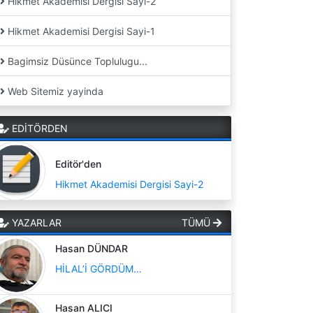
Hikmet Akademisi Dergisi Sayi-2
Hikmet Akademisi Dergisi Sayi-1
Bagimsiz Düsünce Toplulugu...
Web Sitemiz yayinda
EDİTÖRDEN
Editör'den
Hikmet Akademisi Dergisi Sayi-2
YAZARLAR
TÜMÜ
Hasan DÜNDAR
HİLAL’İ GÖRDÜM…
Hasan ALICI