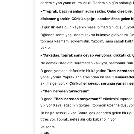
dedemle yan yana oturmuştuk. Dedemin o gün anlattığı bi
-
‘’
Toprak, bazı insanların adını saklar. Onlar ölse bile, 
dinlemen gerekir. Çünkü o çağrı, senden önce gelen bi
O gün ilk defa bu hikâyenin masal olmadığını düşünüyor
Öğleden sonra yaşlı adamı tekrar bulmaya gidiyorum. On
toprağa yazmamı söylemiştin. Yazdı
m
, a
ma sabah kalktı
bakıp;
-
‘’
Arkadaş, t
oprak sana cevap veriyorsa, dikkatli ol. 
Ne demek istediğini soramadan kalkıyor, bastonunu sür
O gece, yeniden defterimin bir köşesine
‘
’
beni nereden 
yöneliyorum. Yaprakların arasından bir ses
‘
’
Beni
nereden
aklıma geliyor
.
-
‘
’
Çünkü her cevap,
sorunun yarısını se
-
‘
’
Beni nereden tanıyorsun
’
’
O gece;
‘
’
Beni nereden tanıyorsu
n?
’
’
cümlesini toprağa 
yıkıyor. Kaysı ağacının gölgesi, toprağın üzerine düşüyor v
İlk başta sessizlik var. Sonra, çok derinden gelen bir u
titreşiyor. Toprak, nefes alır gibi kabarıp iniyor.
Ve sonra…
Fısıltı: