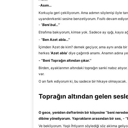
-
Asım…
Korkuyla geri çekiliyorum. Ama adımın söylenişi öyle tanı
uyandırırkenki sesine benze
tiyorum. Fısıltı devam ediyor
-
‘’
Beni bul…
’’
Etrafıma bakıyorum, kimse yok. Sadece ay ışığı, kaysı a
-
‘
’
Ben
Azet abla
…
’’
İçimden ‘A
zet de kim?
demek geçiyor, ama aynı anda bir
herkes
‘Azet abla’
diye çağırırdı
anamı
.
Anamın adına
yer
-
‘’
Beni Toprağın altından çıkar.
’’
Bird
en, ayaklarımın altındaki toprağın
sanki nabız atıyor.
var.
O an fark
ediyorum ki, bu sadece bir hikaye
olmayacak.
Toprağın altından gelen sesl
O gece, yeniden defterimin bir köşesine
‘
’
beni nerede
dibine yöneliyorum. Yaprakların arasından bir ses
,
-
‘
’
Ve bekliyorum. Yaşlı İhtiyarın söylediği söz aklıma geliyo