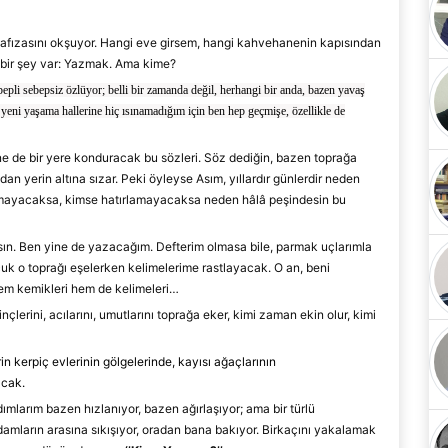
hafızasını okşuyor. Hangi eve girsem, hangi kahvehanenin kapısından
 bir şey var: Yazmak. Ama kime?
ebepli sebepsiz özlüyor; belli bir zamanda değil, herhangi bir anda, bazen yavaş
yeni yaşama hallerine hiç ıs
ınamadığım için ben hep geçmişe
, özellikle de
e de bir yere konduracak bu sözleri. Söz dediğin, bazen top
rağa
n yerin altına sızar. Peki öyleyse Asım,
yıllardır
günlerdir
neden
mayacaksa, kimse hatırlamayacaksa neden hâlâ peşindesin bu
sın. Ben yine de yazacağım. Defterim olmasa bile, parmak uçlarımla
cuk o toprağı eşelerken kelimelerime rast
layacak. O an, beni
em kemikleri hem de kelimeleri
…
çlerini, acı
larını, umutlarını toprağa eker,
kimi zaman ekin olur, kimi
n kerpiç evlerinin gölgelerinde, kayısı ağaçlarının
nacak.
ımlarım bazen hızlanıyor, bazen ağırlaşıyor; ama bir türlü
mların arasına sıkışıyor, oradan bana bakıyor. Birkaçını yakalamak