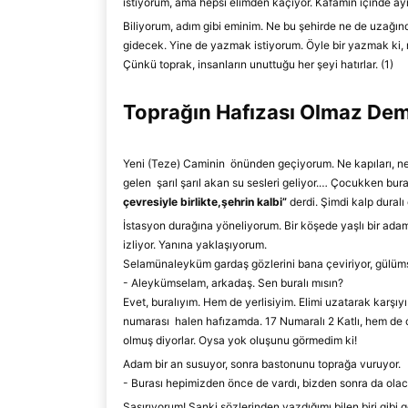
istiyorum, ama hepsi elimden kaçıyor. Kafamın içinde ay
Biliyorum, adım gibi eminim. Ne bu şehirde ne de uzağınd
gidecek. Yine de yazmak istiyorum. Öyle bir yazmak ki
Çünkü toprak, insanların unuttuğu her şeyi hatırlar. (1)
To
prağın Hafızası Olmaz
Dem
Yeni (Teze) Caminin önünden geçiyorum. N
e kapıları
,
ne
gelen şarıl
şarıl akan su sesleri
geliyor.
…
Çocukken burad
çevresiyle birlikte,
şehrin kalbi”
derdi. Şimdi kalp duralı
İstasyon durağına yöneliyorum. Bir köşede yaşlı bir adam
izliyor. Yanına yakla
şıyorum.
Selamünaleyküm
gardaş göz
lerini bana çeviriyor, gülüm
-
Aleykümselam, arkadaş.
Sen bura
lı mısın?
Evet, buralıyım. Hem de yerlisiyim. Elimi uzatarak karşı
numarası halen hafızamda. 17 Numaralı 2 Katlı
,
hem de ç
olmuş diyorlar. Oysa yok oluşunu görmedim k
i
!
Adam bir an susuyor, son
ra bastonunu toprağa vuruyor.
-
Burası hepimizden önce de vardı, bizden sonra da ola
Şaşırıyorum!
Sanki sözlerinden yazdığımı bilen biri gibi g