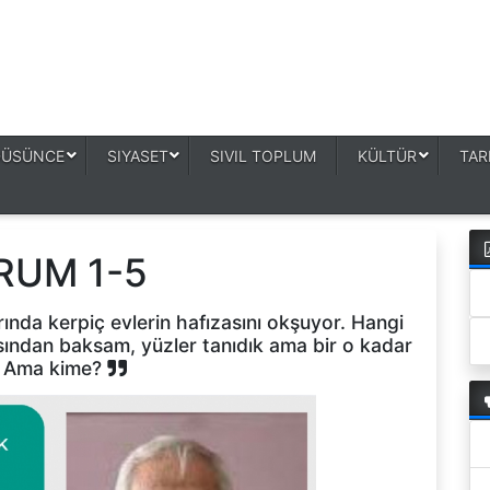
DÜSÜNCE
SIYASET
SIVIL TOPLUM
KÜLTÜR
TAR
RUM 1-5
ında kerpiç evlerin hafızasını okşuyor. Hangi
ından baksam, yüzler tanıdık ama bir o kadar
k. Ama kime?