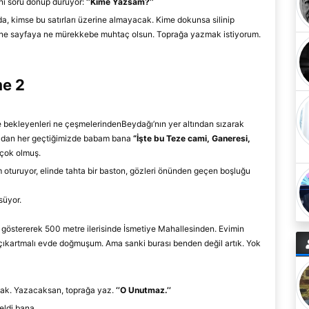
nı soru dönüp duruyor:
‘
’
Kime Yazsam?’
’
a, kimse bu satırları üzerine almayacak. Kime dokunsa silinip
, ne sayfaya ne mürekkebe muhtaç olsun. Toprağa yazmak istiyorum.
e
2
 bekleyenleri ne
çeşme
lerinden
Beydağı’nın yer altından sızarak
an her geçtiğim
iz
de babam ba
na
“İşte bu Teze ca
mi,
Ganeresi
,
 çok olmuş.
 oturuyor, elind
e tahta bir baston, gözleri önün
den geçen boşluğu
süyor.
yı göstererek 500 metre ilerisinde İsmetiye Mahallesinden. Evimin
ıkartmalı evde doğmuşum.
Ama sanki burası benden değil artık. Yok
cak. Yazacaksan, toprağa yaz.
‘’O U
nutmaz.
’’
eldi bana.