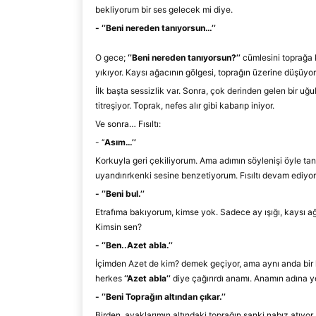
bekliyorum bir ses gelecek mi diye.
-
‘
’
Beni nereden tanıyorsun
…
’
’
O gece;
‘
’
Beni nereden tanıyorsun?
’
’
cümlesini toprağa 
yıkıyor. Kaysı ağacının gölgesi, toprağın üzerine düşüyor v
İlk başta sessizlik var. Sonra, çok derinden gelen bir u
titreşiyor. Toprak, nefes alır gibi kabarıp iniyor.
Ve sonra… Fısıltı:
-
‘’
Asım…
’’
Korkuyla geri çekiliyorum. Ama adımın söylenişi öyle tan
uyandırırkenki sesine benz
etiyorum. Fısıltı devam ediyo
-
‘’
Beni bul.
’’
Etrafıma bakıyorum, kimse yok. Sadece ay ışığı, k
aysı ağ
Kimsin sen?
-
‘’
Ben..Azet abla
.
’’
İçimden Az
et de kim? demek geçiyor, ama aynı anda bir
herkes
‘
’
Azet abla
’
’
diye çağırırdı
anamı.
Anamın adına ye
-
‘’
Beni Toprağın altından çıkar.
’’
Birden, ayaklarımın altındaki toprağın sanki nabız atıyor