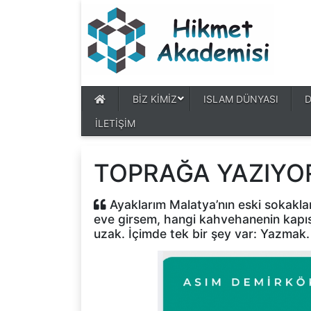
BİZ KİMİZ
ISLAM DÜNYASI
İLETİŞİM
TOPRAĞA YAZIYO
Ayaklarım Malatya’nın eski sokaklar
eve girsem, hangi kahvehanenin kapıs
uzak. İçimde tek bir şey var: Yazma