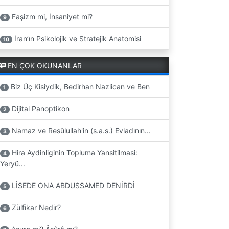
Faşizm mi, İnsaniyet mi?
9
İran’ın Psikolojik ve Stratejik Anatomisi
10
EN ÇOK OKUNANLAR
Biz Üç Kisiydik, Bedirhan Nazlican ve Ben
1
Dijital Panoptikon
2
Namaz ve Resûlullah'in (s.a.s.) Evladının...
3
Hira Aydinliginin Topluma Yansitilmasi:
4
Yeryü...
LİSEDE ONA ABDUSSAMED DENİRDİ
5
Zülfikar Nedir?
6