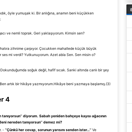
dık, öyle y
umuşak ki.
Bir anlığına, anamın
beni küçükken
:
ğacı ve nem
li toprak. Geri yaklaşıyorum.
Kimsin sen?
 hatıra zihnime çarpıyor. Çocukken mahallede
küçük büyük
 ses mi verdi?
Yutkunuyorum.
Azet abla
Sen.
S
en misin o?
 Dokunduğumda soğuk değil, hafif sıcak. Sanki altında canlı bir şey
Ben artık bir hikâye yazmıyorum.
Hikâye beni yazmaya başlamış.(3)
er 4
n tanıyorsun
’
’
diyorum. Sabah yeniden bahçeye kayısı ağacının
Beni nereden tanıyorsun
’
’
demez mi?
r.
-
‘
’
Çünkü her cevap, sorunun yarısını senden ister
…
’
’
Ve