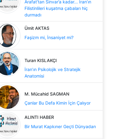
Arafat’tan Sinvar’a kadar... İran’ın
Filistinlileri kuşatma çabaları hiç
durmadı
Ümit AKTAS
Faşizm mi, İnsaniyet mi?
Turan KISLAKÇI
İran’ın Psikolojik ve Stratejik
Anatomisi
M. Mücahid SAGMAN
Çanlar Bu Defa Kimin İçin Çalıyor
ALINTI HABER
Bir Murat Kapkıner Geçti Dünyadan