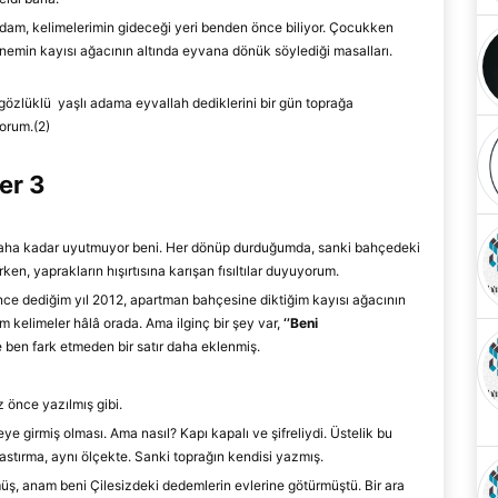
 adam, kelimelerimin gideceği yeri benden önce biliyor. Çocukken
nemin kayısı ağacının altında eyvana dönük söylediği masalları.
gözlüklü yaşlı adam
a
eyvallah dediklerini bir gün toprağa
orum.(2)
er 3
abaha kadar uyutmuyor beni. Her dönüp durduğumda, sanki bahçedeki
rken, yaprakların hışırtısına karışan fısıltılar duyuyorum.
nce
d
ediğim yıl 2012,
apartman bahçesine diktiğim kayısı ağacının
m kelimeler hâlâ
orada. Ama ilginç bir şey var
,
‘
’
Beni
 ben fark
e
tmeden bir satır daha eklenmiş.
 önce yazılmış gibi.
eye girmiş olması. Ama nasıl? Kapı kapalı ve şifreliydi. Üstelik bu
astırma, aynı ölçekte
.
Sanki toprağın kendisi yazmış.
, anam beni Çilesizdeki dedemlerin evlerine götürmüştü. Bir ara