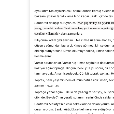
Ayaklarım Malatya’nın eski sokaklarında kerpiç evlerin 
baksam, yüzler tanıdık ama bir o kadar uzak. İçimde tek
Saatlerdir dolaşıp duruyorum.
İnsan yaş aldıkça
bir şeyleri s
yavaş, bazen birdenbire. Yeni zamanlara, yeni zamanların getirdiği 
kalan zamanlara.
çocukluk yıllarımda
Biliyorum, adım gibi eminim… Ne kimse üzerine alacak, n
düşen yağmur damlası gibi. K
imse görmez, kimse duymada
didinip duruyorsun? Kimse okumayacaksa, kimse sakla
kelimelerin?
Varsın okumasınlar. Varsın hiç kimse sayfalara dokunma
kazıyacağım toprağa. Bir gün, belki yüz yıl sonra, bir ço
tanımayacak.
Ama hi
ssedecek. Çünkü toprak saklar
..
. H
Toprak, hem yaşamın hem ölümün hafızasıdır. İnsan, sevin
zaman mezar taşı.
Toprağa yazacağım
…
Belki de yazdığım her şey, bu şehri
dibinde,
Beydağ’ının
yeraltı sularının serinliğinde sakla
Saatlerdir Malatya’nın eski sokaklarında dolanıyorum. Ad
duramıyorum. Sanki yürüdükçe kelimeler yere düşüyor, da