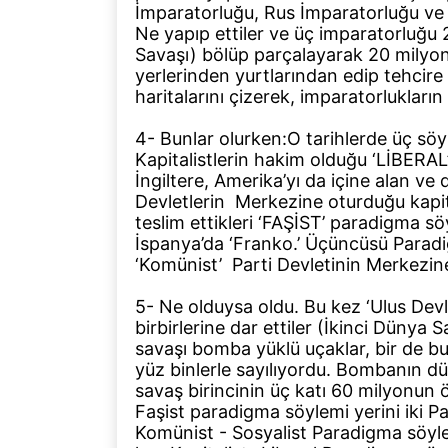
İmparatorluğu, Rus İmparatorluğu ve
Ne yapıp ettiler ve üç imparatorluğu 2
Savaşı) bölüp parçalayarak 20 milyon
yerlerinden yurtlarından edip tehcire
haritalarını çizerek, imparatorlukların 
4- Bunlar olurken:O tarihlerde üç söyl
Kapitalistlerin hakim olduğu ‘LİBERAL
İngiltere, Amerika’yı da içine alan ve 
Devletlerin Merkezine oturduğu kapital
teslim ettikleri ‘FAŞİST’ paradigma söy
İspanya’da ‘Franko.’ Üçüncüsü Paradi
‘Komünist’ Parti Devletinin Merkezine
5- Ne olduysa oldu. Bu kez ‘Ulus Devl
birbirlerine dar ettiler (İkinci Dünya S
savaşı bomba yüklü uçaklar, bir de bun
yüz binlerle sayılıyordu. Bombanın dü
savaş birincinin üç katı 60 milyonun 
Faşist paradigma söylemi yerini iki Pa
Komünist - Sosyalist Paradigma söylem