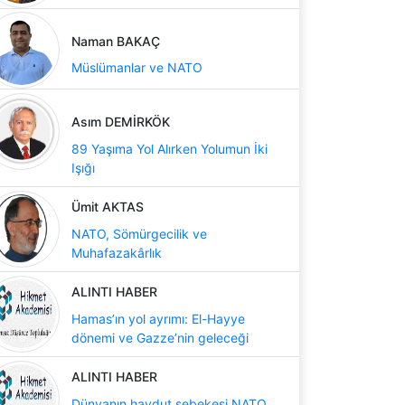
Naman BAKAÇ
Müslümanlar ve NATO
Asım DEMİRKÖK
89 Yaşıma Yol Alırken Yolumun İki
Işığı
Ümit AKTAS
NATO, Sömürgecilik ve
Muhafazakârlık
ALINTI HABER
Hamas’ın yol ayrımı: El-Hayye
dönemi ve Gazze’nin geleceği
ALINTI HABER
Dünyanın haydut şebekesi NATO