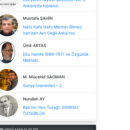
Ankara’da toplandı
Mustafa ŞAHİN
Nato Kafa Nato Mermer Bilmez:
İran’dan Ayrı Değil Anka’mız
Ümit AKTAS
Ebu Hanife (699-767) ve Özgürlük
Mektebi
M. Mücahid SAGMAN
Suriye İzlenimleri – 2
Nurullah AY
Batı'nın Yeni Tuzağı: SINIRSIZ
ÖZGÜRLÜK
YENİ MAKALELER