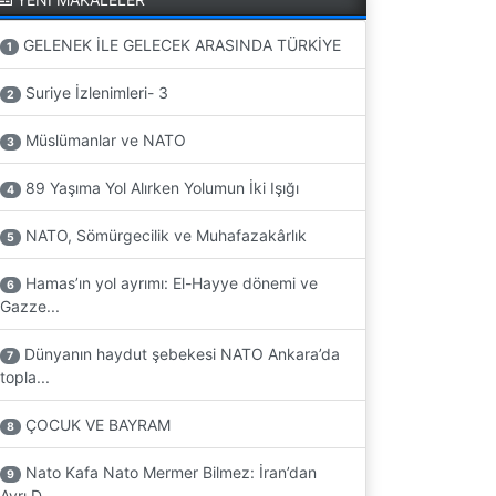
GELENEK İLE GELECEK ARASINDA TÜRKİYE
1
Suriye İzlenimleri- 3
2
Müslümanlar ve NATO
3
89 Yaşıma Yol Alırken Yolumun İki Işığı
4
NATO, Sömürgecilik ve Muhafazakârlık
5
Hamas’ın yol ayrımı: El-Hayye dönemi ve
6
Gazze...
Dünyanın haydut şebekesi NATO Ankara’da
7
topla...
ÇOCUK VE BAYRAM
8
Nato Kafa Nato Mermer Bilmez: İran’dan
9
Ayrı D...