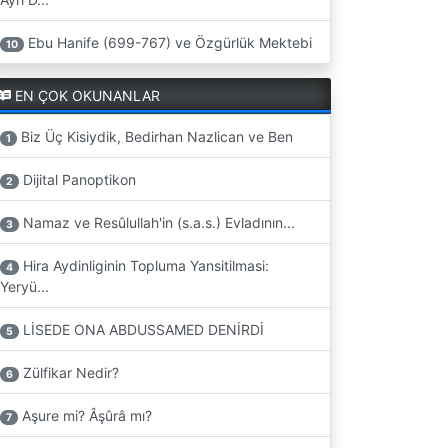
Ebu Hanife (699-767) ve Özgürlük Mektebi
10
EN ÇOK OKUNANLAR
Biz Üç Kisiydik, Bedirhan Nazlican ve Ben
1
Dijital Panoptikon
2
Namaz ve Resûlullah'in (s.a.s.) Evladının...
3
Hira Aydinliginin Topluma Yansitilmasi:
4
Yeryü...
LİSEDE ONA ABDUSSAMED DENİRDİ
5
Zülfikar Nedir?
6
Aşure mi? Âşûrâ mı?
7