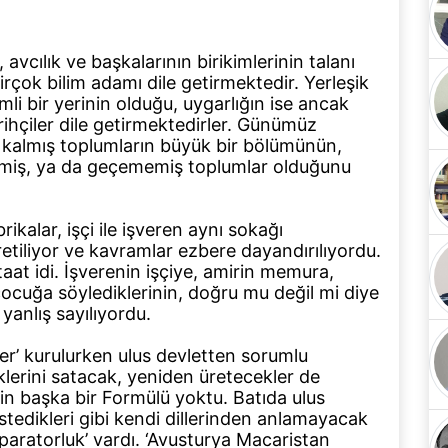
 avcılık ve başkalarının birikimlerinin talanı
irçok bilim adamı dile getirmektedir. Yerleşik
li bir yerinin olduğu, uygarlığın ise ancak
rihçiler dile getirmektedirler. Günümüz
i kalmış toplumların büyük bir bölümünün,
çmiş, ya da geçememiş toplumlar olduğunu
ikalar, işçi ile işveren aynı sokağı
etiliyor ve kavramlar ezbere dayandırılıyordu.
aat idi. İşverenin işçiye, amirin memura,
ocuğa söylediklerinin, doğru mu değil mi diye
anlış sayılıyordu.
ler’ kurulurken ulus devletten sorumlu
tiklerini satacak, yeniden üretecekler de
nin başka bir Formülü yoktu. Batıda ulus
istedikleri gibi kendi dillerinden anlamayacak
paratorluk’ vardı. ‘Avusturya Macaristan