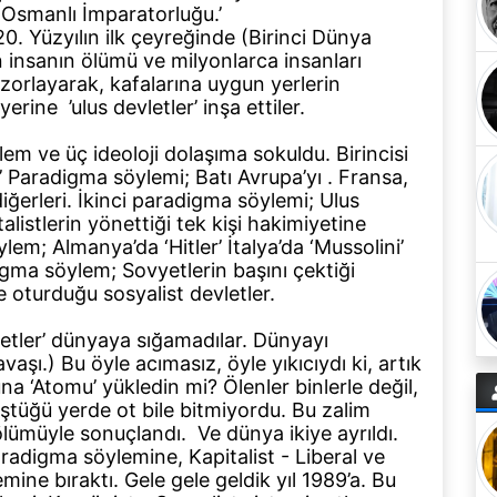
 Osmanlı İmparatorluğu.’
0. Yüzyılın ilk çeyreğinde (Birinci Dünya
 insanın ölümü ve milyonlarca insanları
 zorlayarak, kafalarına uygun yerlerin
yerine ’ulus devletler’ inşa ettiler.
em ve üç ideoloji dolaşıma sokuldu. Birincisi
’ Paradigma söylemi; Batı Avrupa’yı . Fransa,
diğerleri. İkinci paradigma söylemi; Ulus
istlerin yönettiği tek kişi hakimiyetine
lem; Almanya’da ‘Hitler’ İtalya’da ‘Mussolini’
gma söylem; Sovyetlerin başını çektiği
 oturduğu sosyalist devletler.
etler’ dünyaya sığamadılar. Dünyayı
avaşı.) Bu öyle acımasız, öyle yıkıcıydı ki, artık
a ‘Atomu’ yükledin mi? Ölenler binlerle değil,
ştüğü yerde ot bile bitmiyordu. Bu zalim
ölümüyle sonuçlandı. Ve dünya ikiye ayrıldı.
radigma söylemine, Kapitalist - Liberal ve
ine bıraktı. Gele gele geldik yıl 1989’a. Bu