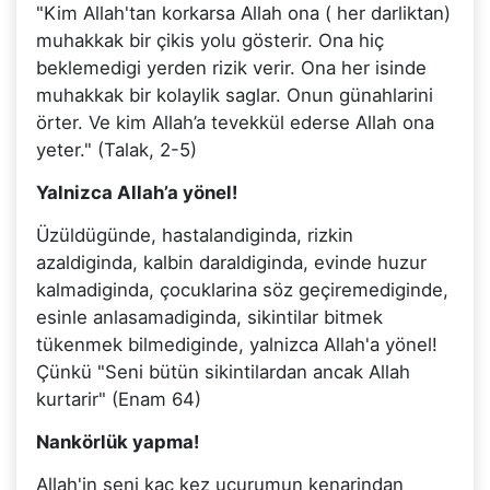
"Kim Allah'tan korkarsa Allah ona ( her darliktan)
muhakkak bir çikis yolu gösterir. Ona hiç
beklemedigi yerden rizik verir. Ona her isinde
muhakkak bir kolaylik saglar. Onun günahlarini
örter. Ve kim Allah’a tevekkül ederse Allah ona
yeter." (Talak, 2-5)
Yalnizca Allah’a yönel!
Üzüldügünde, hastalandiginda, rizkin
azaldiginda, kalbin daraldiginda, evinde huzur
kalmadiginda, çocuklarina söz geçiremediginde,
esinle anlasamadiginda, sikintilar bitmek
tükenmek bilmediginde, yalnizca Allah'a yönel!
Çünkü "Seni bütün sikintilardan ancak Allah
kurtarir" (Enam 64)
Nankörlük yapma!
Allah'in seni kaç kez uçurumun kenarindan