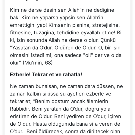
Kim ne derse desin sen Allah’in ne dedigine
bak! Kim ne yaparsa yapsin sen Allah’in
emrettigini yap! Kimsenin planina, stratejisine,
fitnesine, tuzagina, tehdidine eyvallah etme! Bil
ki, isin sonunda Allah ne derse o olur. Çünkü
"Yasatan da O’dur. Öldüren de O'dur. O, bir isin
olmasini istedi mi, ona sadece "ol!" der ve o da
olur" (Mü'min, 68)
Ezberle! Tekrar et ve rahatla!
Ne zaman bunalsan, ne zaman dara düssen, ne
zaman kalbin sikissa su ayetleri ezberle ve
tekrar et; “Benim dostum ancak âlemlerin
Rabbidir. Beni yaratan da O’dur, dogru yola
eristiren de O'dur. Beni yediren de O’dur, içiren
de O'dur. Hasta oldugumda bana sifa veren de
O’dur. Beni öldürecek, sonra da diriltecek olan