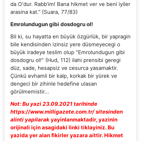
da O'dur. Rabb’im! Bana hikmet ver ve beni iyiler
arasina kat.” (Suara, 77/83)
Emrolundugun gibi dosdogru ol!
Bil ki, su hayatta en büyük özgürlük, bir yapragin
bile kendisinden izinsiz yere düsmeyecegi o
büyük iradeye teslim olup "Emrolundugun gibi
dosdogru ol!" (Hud, 112) ilahi prensibi geregi
düz, sade, hesapsiz ve cesurca yasamaktir.
Çünkü evhamli bir kalp, korkak bir yürek ve
dengeci bir zihinle hedefine ulasan
görülmemistir...
Not: Bu yazi 23.09.2021 tarihinde
https://www.milligazete.com.tr/ sitesinden
alinti yapilarak
yayinlanmaktadir, yazinin
orijinali için asagidaki linki tiklayiniz. Bu
yazida yer alan fikirler yazara aittir. Hikmet