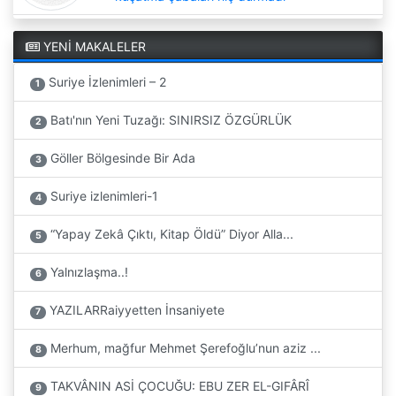
YENİ MAKALELER
Suriye İzlenimleri – 2
1
Batı'nın Yeni Tuzağı: SINIRSIZ ÖZGÜRLÜK
2
Göller Bölgesinde Bir Ada
3
Suriye izlenimleri-1
4
“Yapay Zekâ Çıktı, Kitap Öldü” Diyor Alla...
5
Yalnızlaşma..!
6
YAZILARRaiyyetten İnsaniyete
7
Merhum, mağfur Mehmet Şerefoğlu’nun aziz ...
8
TAKVÂNIN ASİ ÇOCUĞU: EBU ZER EL-GIFÂRÎ
9