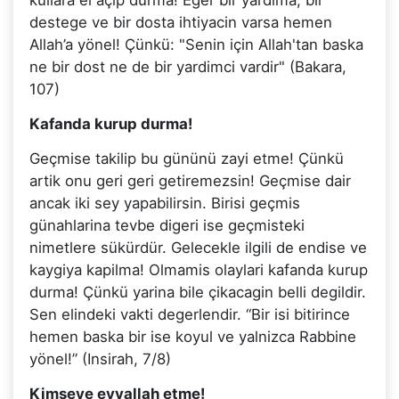
destege ve bir dosta ihtiyacin varsa hemen
Allah’a yönel! Çünkü: "Senin için Allah'tan baska
ne bir dost ne de bir yardimci vardir" (Bakara,
107)
Kafanda kurup durma!
Geçmise takilip bu gününü zayi etme! Çünkü
artik onu geri geri getiremezsin! Geçmise dair
ancak iki sey yapabilirsin. Birisi geçmis
günahlarina tevbe digeri ise geçmisteki
nimetlere sükürdür. Gelecekle ilgili de endise ve
kaygiya kapilma! Olmamis olaylari kafanda kurup
durma! Çünkü yarina bile çikacagin belli degildir.
Sen elindeki vakti degerlendir. “Bir isi bitirince
hemen baska bir ise koyul ve yalnizca Rabbine
yönel!” (Insirah, 7/8)
Kimseye eyvallah etme!