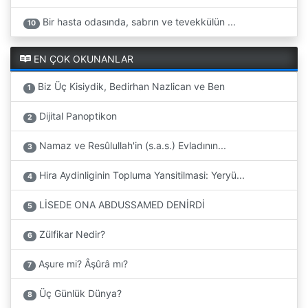
Bir hasta odasında, sabrın ve tevekkülün ...
10
EN ÇOK OKUNANLAR
Biz Üç Kisiydik, Bedirhan Nazlican ve Ben
1
Dijital Panoptikon
2
Namaz ve Resûlullah'in (s.a.s.) Evladının...
3
Hira Aydinliginin Topluma Yansitilmasi: Yeryü...
4
LİSEDE ONA ABDUSSAMED DENİRDİ
5
Zülfikar Nedir?
6
Aşure mi? Âşûrâ mı?
7
Üç Günlük Dünya?
8