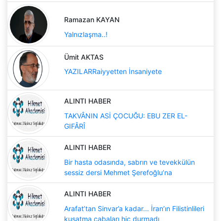
Ramazan KAYAN
Yalnızlaşma..!
Ümit AKTAS
YAZILARRaiyyetten İnsaniyete
ALINTI HABER
TAKVÂNIN ASİ ÇOCUĞU: EBU ZER EL-
GIFÂRÎ
ALINTI HABER
Bir hasta odasında, sabrın ve tevekkülün
sessiz dersi Mehmet Şerefoğlu’na
ALINTI HABER
Arafat’tan Sinvar’a kadar... İran’ın Filistinlileri
kuşatma çabaları hiç durmadı