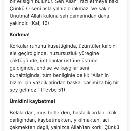
bir eksigin bulunur. Sen Allah’i razi etmeye bak!
Çünkü O seni asla yalniz birakmaz. Ve sakin
Unutma! Allah kuluna sah damarindan daha
yakindir. (Kaf, 16)
Korkma!
Korkular ruhunu kusattiginda, üzüntüler kalbini
ele geçirdiginde, huzursuzluk yüregine
çöktügünde, imtihanlar üstüne üstüne
geldiginde, endise ve kaygilar seni
bunalttiginda, tüm benliginle de ki: "Allah'in
bizim için yazdiklarindan baska, basimiza hiç bir
sey gelmez.” (Tevbe 51)
Ümidini kaybetme!
Belalardan, musibetlerden, hastaliklardan, rizik
darligindan, kaybetmekten, yikilmaktan, aci
çekmekten degil, yalnizca Allah’tan kork! Çünkü