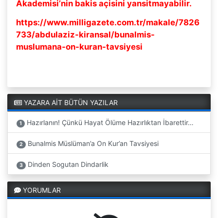
Akademisi’nin bakis açisini yansitmayabilir.
https://www.milligazete.com.tr/makale/7826
733/abdulaziz-kiransal/bunalmis-
muslumana-on-kuran-tavsiyesi
YAZARA AİT BÜTÜN YAZILAR
Hazırlanın! Çünkü Hayat Ölüme Hazırlıktan İbarettir…
1
Bunalmis Müslüman’a On Kur’an Tavsiyesi
2
Dinden Sogutan Dindarlik
3
YORUMLAR