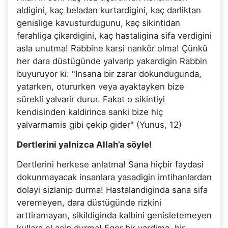
aldigini, kaç beladan kurtardigini, kaç darliktan
genislige kavusturdugunu, kaç sikintidan
ferahliga çikardigini, kaç hastaligina sifa verdigini
asla unutma! Rabbine karsi nankör olma! Çünkü
her dara düstügünde yalvarip yakardigin Rabbin
buyuruyor ki: "Insana bir zarar dokundugunda,
yatarken, otururken veya ayaktayken bize
sürekli yalvarir durur. Fakat o sikintiyi
kendisinden kaldirinca sanki bize hiç
yalvarmamis gibi çekip gider" (Yunus, 12)
Dertlerini yalnizca Allah’a söyle!
Dertlerini herkese anlatma! Sana hiçbir faydasi
dokunmayacak insanlara yasadigin imtihanlardan
dolayi sizlanip durma! Hastalandiginda sana sifa
veremeyen, dara düstügünde rizkini
arttiramayan, sikildiginda kalbini genisletemeyen
kullara el açip durma! Eger bir yardima, bir