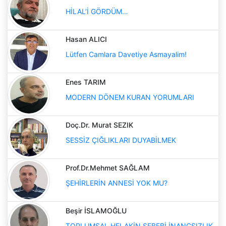
HİLAL’İ GÖRDÜM…
Hasan ALICI
Lütfen Camlara Davetiye Asmayalim!
Enes TARIM
MODERN DÖNEM KURAN YORUMLARI
Doç.Dr. Murat SEZIK
SESSİZ ÇIĞLIKLARI DUYABİLMEK
Prof.Dr.Mehmet SAĞLAM
ŞEHİRLERİN ANNESİ YOK MU?
Beşir İSLAMOĞLU
TOPLUMSAL HELAKİN SEBEBİ İNANÇSIZLIK