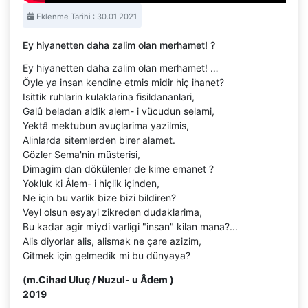
Eklenme Tarihi : 30.01.2021
Ey hiyanetten daha zalim olan merhamet! ?
Ey hiyanetten daha zalim olan merhamet! …
Öyle ya insan kendine etmis midir hiç ihanet?
Isittik ruhlarin kulaklarina fisildananlari,
Galû beladan aldik alem- i vücudun selami,
Yektâ mektubun avuçlarima yazilmis,
Alinlarda sitemlerden birer alamet.
Gözler Sema'nin müsterisi,
Dimagim dan dökülenler de kime emanet ?
Yokluk ki Âlem- i hiçlik içinden,
Ne için bu varlik bize bizi bildiren?
Veyl olsun esyayi zikreden dudaklarima,
Bu kadar agir miydi varligi "insan" kilan mana?...
Alis diyorlar alis, alismak ne çare azizim,
Gitmek için gelmedik mi bu dünyaya?
(m.Cihad Uluç / Nuzul- u Âdem )
2019