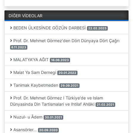
DİĞER VİDEOLAR
BEDEN ÜLKESİNDE GÖZÜN DARBESİ
22.02.2025
Prof. Dr. Mehmet Görmez'den Dört Dünyaya Dört Çağrı
6.11.2023
MALATYA'YA AĞIT
16.06.2023
Malat Ya Sam Dernegi
20.01.2022
Tanimak Kaybetmeden
29.09.2021
Prof. Dr. Mehmet Görmez I Türkiye'de ve Islam
Dünyasinda Din Tartismalari ve Ihtilaf Ahlâki
21.02.2021
Nuzul- u Âdem
30.01.2021
Asansörler...
20.09.2020