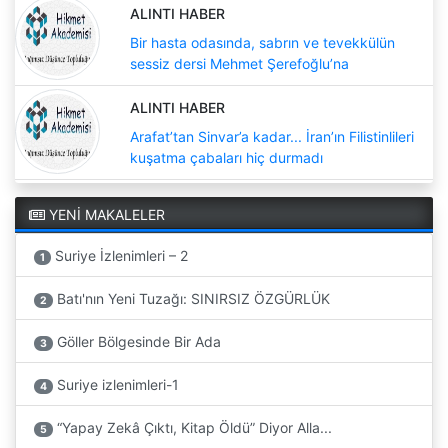
ALINTI HABER
Bir hasta odasında, sabrın ve tevekkülün
sessiz dersi Mehmet Şerefoğlu’na
ALINTI HABER
Arafat’tan Sinvar’a kadar... İran’ın Filistinlileri
kuşatma çabaları hiç durmadı
YENİ MAKALELER
Suriye İzlenimleri – 2
1
Batı'nın Yeni Tuzağı: SINIRSIZ ÖZGÜRLÜK
2
Göller Bölgesinde Bir Ada
3
Suriye izlenimleri-1
4
“Yapay Zekâ Çıktı, Kitap Öldü” Diyor Alla...
5