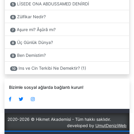
LİSEDE ONA ABDUSSAMED DENİRDİ
5
Zülfikar Nedir?
6
Aşure mi? Âşûrâ mı?
7
Üç Günlük Dünya?
8
Ben Demistim?
9
Ins ve Cin Terkibi Ne Demektir? (1)
10
Bizimle sosyal ağlarda bağlantı kurun!
2020-2026 © Hikmet Akademisi - Tüm hakkı saklıdır.
developed by
UmutDeniziWeb