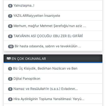
Yalnızlaşma..!
6
YAZILARRaiyyetten İnsaniyete
7
Merhum, mağfur Mehmet Şerefoğlu’nun aziz ...
8
TAKVÂNIN ASİ ÇOCUĞU: EBU ZER EL-GIFÂRÎ
9
Bir hasta odasında, sabrın ve tevekkülün ...
10
EN ÇOK OKUNANLAR
Biz Üç Kisiydik, Bedirhan Nazlican ve Ben
1
Dijital Panoptikon
2
Namaz ve Resûlullah'in (s.a.s.) Evladının...
3
Hira Aydinliginin Topluma Yansitilmasi: Yeryü...
4