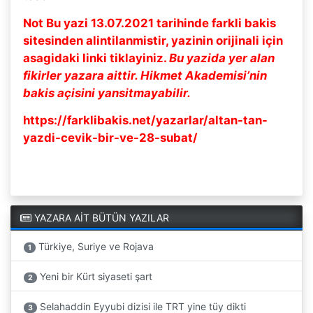
Not Bu yazi 13.07.2021 tarihinde farkli bakis
sitesinden alintilanmistir, yazinin orijinali için
asagidaki linki tiklayiniz.
Bu yazida yer alan
fikirler yazara aittir. Hikmet Akademisi’nin
bakis açisini yansitmayabilir.
https://farklibakis.net/yazarlar/altan-tan-
yazdi-cevik-bir-ve-28-subat/
YAZARA AİT BÜTÜN YAZILAR
Türkiye, Suriye ve Rojava
1
Yeni bir Kürt siyaseti şart
2
Selahaddin Eyyubi dizisi ile TRT yine tüy dikti
3