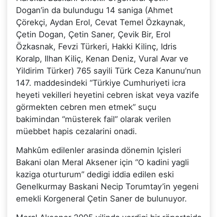
Dogan’in da bulundugu 14 saniga (Ahmet
Çörekçi, Aydan Erol, Cevat Temel Özkaynak,
Çetin Dogan, Çetin Saner, Çevik Bir, Erol
Özkasnak, Fevzi Türkeri, Hakki Kilinç, Idris
Koralp, Ilhan Kiliç, Kenan Deniz, Vural Avar ve
Yildirim Türker) 765 sayili Türk Ceza Kanunu’nun
147. maddesindeki “Türkiye Cumhuriyeti icra
heyeti vekilleri heyetini cebren iskat veya vazife
görmekten cebren men etmek” suçu
bakimindan “müsterek fail” olarak verilen
müebbet hapis cezalarini onadi.
Mahkûm edilenler arasinda dönemin Içisleri
Bakani olan Meral Aksener için “O kadini yagli
kaziga oturturum” dedigi iddia edilen eski
Genelkurmay Baskani Necip Torumtay’in yegeni
emekli Korgeneral Çetin Saner de bulunuyor.