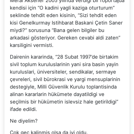
Meral Aksener 2005 yilinda verdigi bir röportajda
kendisi için “O kadini yagli kaziga oturturum”
seklinde tehdit eden kisinin, “Sizi tehdit eden
kisi Genelkurmay Istihbarat Baskani Çetin Saner
miydi?” sorusuna “Bana gelen bilgiler bu
arkadasi gösteriyor. Gereken cevabi aldi zaten”
karsiligini vermisti.
Dairenin kararinda, “28 Subat 1997’de birtakim
sivil toplum kuruluslarinin yani sira basin yayin
kuruluslari, üniversiteler, sendikalar, sermaye
çevreleri, sivil bürokrasi ve yargi mensuplarinin
destegiyle, Milli Güvenlik Kurulu toplantisinda
alinan kararlarin hükümete dayatildigi ve
seçilmis bir hükümetin islevsiz hale getirildigi”
ifade edildi.
Ne diyelim?
Çok geç kalinmis olsa da iyi oldu.