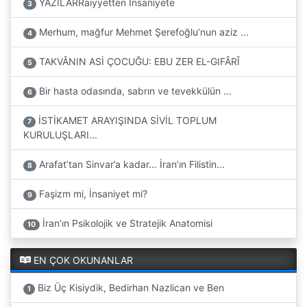
YAZILARRaiyyetten İnsaniyete
3
Merhum, mağfur Mehmet Şerefoğlu’nun aziz ...
4
TAKVÂNIN ASİ ÇOCUĞU: EBU ZER EL-GIFÂRÎ
5
Bir hasta odasında, sabrın ve tevekkülün ...
6
İSTİKAMET ARAYIŞINDA SİVİL TOPLUM
7
KURULUŞLARI...
Arafat’tan Sinvar’a kadar... İran’ın Filistin...
8
Faşizm mi, İnsaniyet mi?
9
İran’ın Psikolojik ve Stratejik Anatomisi
10
EN ÇOK OKUNANLAR
Biz Üç Kisiydik, Bedirhan Nazlican ve Ben
1