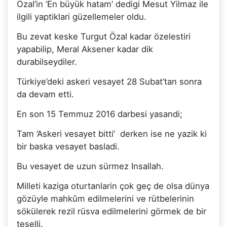
Özal’in ‘En büyük hatam’ dedigi Mesut Yilmaz ile
ilgili yaptiklari güzellemeler oldu.
Bu zevat keske Turgut Özal kadar özelestiri
yapabilip, Meral Aksener kadar dik
durabilseydiler.
Türkiye’deki askeri vesayet 28 Subat’tan sonra
da devam etti.
En son 15 Temmuz 2016 darbesi yasandi;
Tam ‘Askeri vesayet bitti’ derken ise ne yazik ki
bir baska vesayet basladi.
Bu vesayet de uzun sürmez Insallah.
Milleti kaziga oturtanlarin çok geç de olsa dünya
gözüyle mahkûm edilmelerini ve rütbelerinin
sökülerek rezil rüsva edilmelerini görmek de bir
teselli.