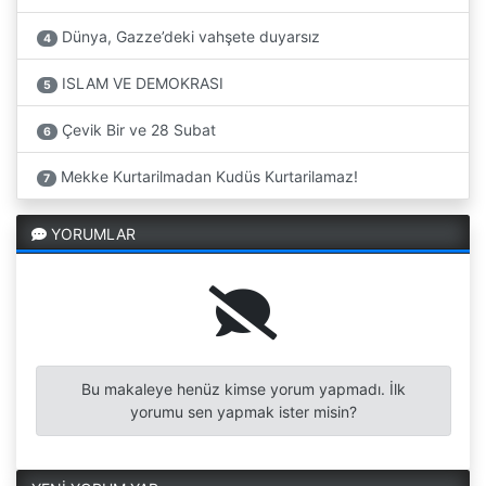
Dünya, Gazze’deki vahşete duyarsız
4
ISLAM VE DEMOKRASI
5
Çevik Bir ve 28 Subat
6
Mekke Kurtarilmadan Kudüs Kurtarilamaz!
7
YORUMLAR
Bu makaleye henüz kimse yorum yapmadı. İlk
yorumu sen yapmak ister misin?