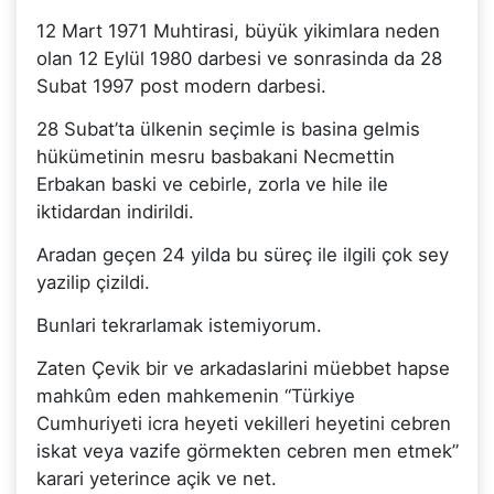
12 Mart 1971 Muhtirasi, büyük yikimlara neden
olan 12 Eylül 1980 darbesi ve sonrasinda da 28
Subat 1997 post modern darbesi.
28 Subat’ta ülkenin seçimle is basina gelmis
hükümetinin mesru basbakani Necmettin
Erbakan baski ve cebirle, zorla ve hile ile
iktidardan indirildi.
Aradan geçen 24 yilda bu süreç ile ilgili çok sey
yazilip çizildi.
Bunlari tekrarlamak istemiyorum.
Zaten Çevik bir ve arkadaslarini müebbet hapse
mahkûm eden mahkemenin “Türkiye
Cumhuriyeti icra heyeti vekilleri heyetini cebren
iskat veya vazife görmekten cebren men etmek”
karari yeterince açik ve net.