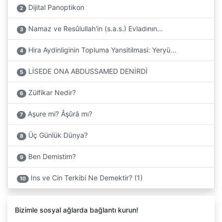
Dijital Panoptikon
2
Namaz ve Resûlullah'in (s.a.s.) Evladının...
3
Hira Aydinliginin Topluma Yansitilmasi: Yeryü...
4
LİSEDE ONA ABDUSSAMED DENİRDİ
5
Zülfikar Nedir?
6
Aşure mi? Âşûrâ mı?
7
Üç Günlük Dünya?
8
Ben Demistim?
9
Ins ve Cin Terkibi Ne Demektir? (1)
10
Bizimle sosyal ağlarda bağlantı kurun!