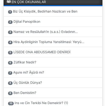
EN ÇOK OKUNANLAR
Biz Üç Kisiydik, Bedirhan Nazlican ve Ben
1
Dijital Panoptikon
2
Namaz ve Resûlullah'in (s.a.s.) Evladının...
3
Hira Aydinliginin Topluma Yansitilmasi: Yeryü...
4
LİSEDE ONA ABDUSSAMED DENİRDİ
5
Zülfikar Nedir?
6
Aşure mi? Âşûrâ mı?
7
Üç Günlük Dünya?
8
Ben Demistim?
9
Ins ve Cin Terkibi Ne Demektir? (1)
10