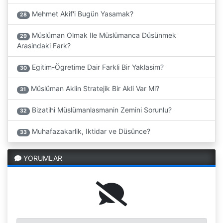
Mehmet Akif'i Bugün Yasamak?
28
Müslüman Olmak Ile Müslümanca Düsünmek
29
Arasindaki Fark?
Egitim-Ögretime Dair Farkli Bir Yaklasim?
30
Müslüman Aklin Stratejik Bir Akli Var Mi?
31
Bizatihi Müslümanlasmanin Zemini Sorunlu?
32
Muhafazakarlik, Iktidar ve Düsünce?
33
YORUMLAR