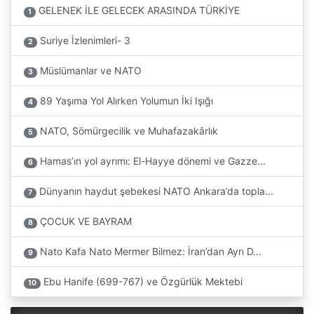
GELENEK İLE GELECEK ARASINDA TÜRKİYE
1
Suriye İzlenimleri- 3
2
Müslümanlar ve NATO
3
89 Yaşıma Yol Alırken Yolumun İki Işığı
4
NATO, Sömürgecilik ve Muhafazakârlık
5
Hamas’ın yol ayrımı: El-Hayye dönemi ve Gazze...
6
Dünyanın haydut şebekesi NATO Ankara’da topla...
7
ÇOCUK VE BAYRAM
8
Nato Kafa Nato Mermer Bilmez: İran’dan Ayrı D...
9
Ebu Hanife (699-767) ve Özgürlük Mektebi
10