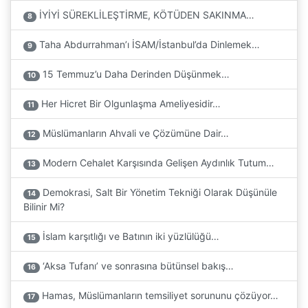
İYİYİ SÜREKLİLEŞTİRME, KÖTÜDEN SAKINMA…
8
Taha Abdurrahman’ı İSAM/İstanbul’da Dinlemek…
9
15 Temmuz’u Daha Derinden Düşünmek…
10
Her Hicret Bir Olgunlaşma Ameliyesidir…
11
Müslümanların Ahvali ve Çözümüne Dair…
12
Modern Cehalet Karşısında Gelişen Aydınlık Tutum…
13
Demokrasi, Salt Bir Yönetim Tekniği Olarak Düşünüle
14
Bilinir Mi?
İslam karşıtlığı ve Batının iki yüzlülüğü…
15
‘Aksa Tufanı’ ve sonrasına bütünsel bakış…
16
Hamas, Müslümanların temsiliyet sorununu çözüyor…
17