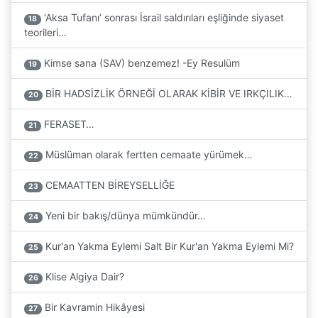
‘Aksa Tufanı’ sonrası İsrail saldırıları eşliğinde siyaset
18
teorileri…
Kimse sana (SAV) benzemez! -Ey Resulüm
19
BİR HADSİZLİK ÖRNEĞİ OLARAK KİBİR VE IRKÇILIK…
20
FERASET…
21
Müslüman olarak fertten cemaate yürümek…
22
CEMAATTEN BİREYSELLİĞE
23
Yeni bir bakış/dünya mümkündür…
24
Kur'an Yakma Eylemi Salt Bir Kur'an Yakma Eylemi Mi?
25
Klise Algiya Dair?
26
Bir Kavramin Hikâyesi
27