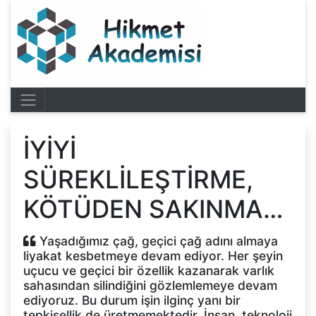
İYİYİ
SÜREKLİLEŞTİRME,
KÖTÜDEN SAKINMA…
Yaşadığımız çağ, geçici çağ adını almaya
liyakat kesbetmeye devam ediyor. Her şeyin
uçucu ve geçici bir özellik kazanarak varlık
sahasından silindiğini gözlemlemeye devam
ediyoruz. Bu durum işin ilginç yanı bir
tepkisellik de üretmemektedir. İnsan, teknoloji