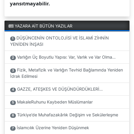
yansıtmayabilir.
YAZARA AİT BÜTÜN YAZILAR
DÜŞÜNCENİN ONTOLOJİSİ VE İSLAMİ ZİHNİN
1
YENİDEN İNŞASI
Varlığın Üç Boyutlu Yapısı: Var, Varlık ve Var Olma…
2
Fizik, Metafizik ve Varlığın Tevhid Bağlamında Yeniden
3
İdrak Edilmesi
GAZZE, ATEŞKES VE DÜŞÜNDÜRDÜKLERİ…
4
MakaleRuhunu Kaybeden Müslümanlar
5
Türkiye’de Muhafazakârlık Değişim ve Sekülerleşme
6
İslamcılık Üzerine Yeniden Düşünmek
7