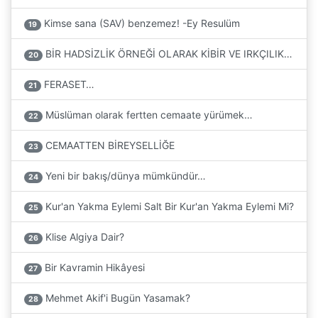
Kimse sana (SAV) benzemez! -Ey Resulüm
19
BİR HADSİZLİK ÖRNEĞİ OLARAK KİBİR VE IRKÇILIK…
20
FERASET…
21
Müslüman olarak fertten cemaate yürümek…
22
CEMAATTEN BİREYSELLİĞE
23
Yeni bir bakış/dünya mümkündür…
24
Kur'an Yakma Eylemi Salt Bir Kur'an Yakma Eylemi Mi?
25
Klise Algiya Dair?
26
Bir Kavramin Hikâyesi
27
Mehmet Akif'i Bugün Yasamak?
28