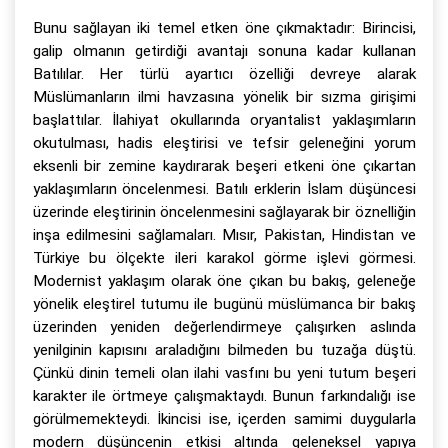
Bunu sağlayan iki temel etken öne çıkmaktadır: Birincisi,
galip olmanın getirdiği avantajı sonuna kadar kullanan
Batılılar. Her türlü ayartıcı özelliği devreye alarak
Müslümanların ilmi havzasına yönelik bir sızma girişimi
başlattılar. İlahiyat okullarında oryantalist yaklaşımların
okutulması, hadis eleştirisi ve tefsir geleneğini yorum
eksenli bir zemine kaydırarak beşeri etkeni öne çıkartan
yaklaşımların öncelenmesi. Batılı erklerin İslam düşüncesi
üzerinde eleştirinin öncelenmesini sağlayarak bir öznelliğin
inşa edilmesini sağlamaları. Mısır, Pakistan, Hindistan ve
Türkiye bu ölçekte ileri karakol görme işlevi görmesi.
Modernist yaklaşım olarak öne çıkan bu bakış, geleneğe
yönelik eleştirel tutumu ile bugünü müslümanca bir bakış
üzerinden yeniden değerlendirmeye çalışırken aslında
yenilginin kapısını araladığını bilmeden bu tuzağa düştü.
Çünkü dinin temeli olan ilahi vasfını bu yeni tutum beşeri
karakter ile örtmeye çalışmaktaydı. Bunun farkındalığı ise
görülmemekteydi. İkincisi ise, içerden samimi duygularla
modern düşüncenin etkisi altında geleneksel yapıya