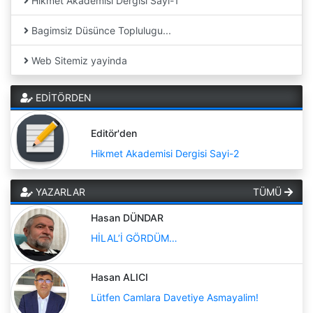
Hikmet Akademisi Dergisi Sayi-1
Bagimsiz Düsünce Toplulugu...
Web Sitemiz yayinda
EDİTÖRDEN
Editör'den
Hikmet Akademisi Dergisi Sayi-2
YAZARLAR
TÜMÜ
Hasan DÜNDAR
HİLAL’İ GÖRDÜM…
Hasan ALICI
Lütfen Camlara Davetiye Asmayalim!