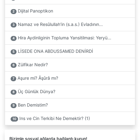
Dijital Panoptikon
2
Namaz ve Resûlullah'in (s.a.s.) Evladının...
3
Hira Aydinliginin Topluma Yansitilmasi: Yeryü...
4
LİSEDE ONA ABDUSSAMED DENİRDİ
5
Zülfikar Nedir?
6
Aşure mi? Âşûrâ mı?
7
Üç Günlük Dünya?
8
Ben Demistim?
9
Ins ve Cin Terkibi Ne Demektir? (1)
10
Bizimle sosyal ağlarda bağlantı kurun!