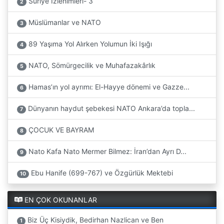
Suriye İzlenimleri- 3
2
Müslümanlar ve NATO
3
89 Yaşıma Yol Alırken Yolumun İki Işığı
4
NATO, Sömürgecilik ve Muhafazakârlık
5
Hamas’ın yol ayrımı: El-Hayye dönemi ve Gazze...
6
Dünyanın haydut şebekesi NATO Ankara’da topla...
7
ÇOCUK VE BAYRAM
8
Nato Kafa Nato Mermer Bilmez: İran’dan Ayrı D...
9
Ebu Hanife (699-767) ve Özgürlük Mektebi
10
EN ÇOK OKUNANLAR
Biz Üç Kisiydik, Bedirhan Nazlican ve Ben
1