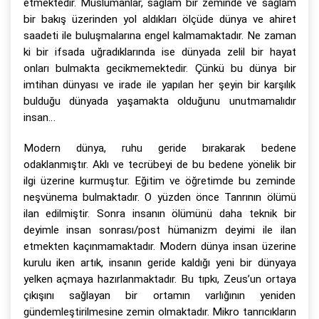
etmektedir. Müslümanlar, sağlam bir zeminde ve sağlam
bir bakış üzerinden yol aldıkları ölçüde dünya ve ahiret
saadeti ile buluşmalarına engel kalmamaktadır. Ne zaman
ki bir ifsada uğradıklarında ise dünyada zelil bir hayat
onları bulmakta gecikmemektedir. Çünkü bu dünya bir
imtihan dünyası ve irade ile yapılan her şeyin bir karşılık
bulduğu dünyada yaşamakta olduğunu unutmamalıdır
insan…
Modern dünya, ruhu geride bırakarak bedene
odaklanmıştır. Aklı ve tecrübeyi de bu bedene yönelik bir
ilgi üzerine kurmuştur. Eğitim ve öğretimde bu zeminde
neşvünema bulmaktadır. O yüzden önce Tanrının ölümü
ilan edilmiştir. Sonra insanın ölümünü daha teknik bir
deyimle insan sonrası/post hümanizm deyimi ile ilan
etmekten kaçınmamaktadır. Modern dünya insan üzerine
kurulu iken artık, insanın geride kaldığı yeni bir dünyaya
yelken açmaya hazırlanmaktadır. Bu tıpkı, Zeus’un ortaya
çıkışını sağlayan bir ortamın varlığının yeniden
gündemleştirilmesine zemin olmaktadır. Mikro tanrıcıkların