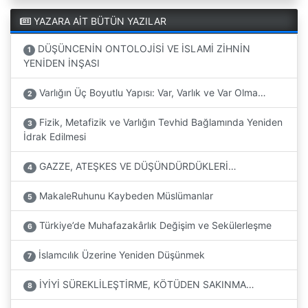
YAZARA AİT BÜTÜN YAZILAR
DÜŞÜNCENİN ONTOLOJİSİ VE İSLAMİ ZİHNİN
1
YENİDEN İNŞASI
Varlığın Üç Boyutlu Yapısı: Var, Varlık ve Var Olma…
2
Fizik, Metafizik ve Varlığın Tevhid Bağlamında Yeniden
3
İdrak Edilmesi
GAZZE, ATEŞKES VE DÜŞÜNDÜRDÜKLERİ…
4
MakaleRuhunu Kaybeden Müslümanlar
5
Türkiye’de Muhafazakârlık Değişim ve Sekülerleşme
6
İslamcılık Üzerine Yeniden Düşünmek
7
İYİYİ SÜREKLİLEŞTİRME, KÖTÜDEN SAKINMA…
8