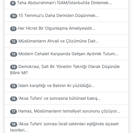
Taha Abdurrahman’ı İSAM/İstanbul’da Dinlemek…
9
15 Temmuz’u Daha Derinden Düşünmek…
10
Her Hicret Bir Olgunlaşma Ameliyesidir…
11
Müslümanların Ahvali ve Çözümüne Dair…
12
Modern Cehalet Karşısında Gelişen Aydınlık Tutum…
13
Demokrasi, Salt Bir Yönetim Tekniği Olarak Düşünüle
14
Bilinir Mi?
İslam karşıtlığı ve Batının iki yüzlülüğü…
15
‘Aksa Tufanı’ ve sonrasına bütünsel bakış…
16
Hamas, Müslümanların temsiliyet sorununu çözüyor…
17
‘Aksa Tufanı’ sonrası İsrail saldırıları eşliğinde siyaset
18
teorileri…