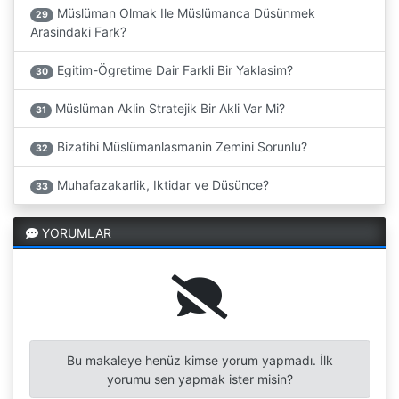
Müslüman Olmak Ile Müslümanca Düsünmek
29
Arasindaki Fark?
Egitim-Ögretime Dair Farkli Bir Yaklasim?
30
Müslüman Aklin Stratejik Bir Akli Var Mi?
31
Bizatihi Müslümanlasmanin Zemini Sorunlu?
32
Muhafazakarlik, Iktidar ve Düsünce?
33
YORUMLAR
Bu makaleye henüz kimse yorum yapmadı. İlk
yorumu sen yapmak ister misin?