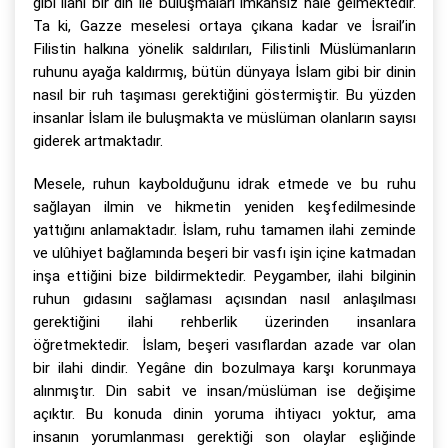
gibi ilahi bir din ile buluşmaları imkânsız hale gelmektedir.
Ta ki, Gazze meselesi ortaya çıkana kadar ve İsrail’in
Filistin halkına yönelik saldırıları, Filistinli Müslümanların
ruhunu ayağa kaldırmış, bütün dünyaya İslam gibi bir dinin
nasıl bir ruh taşıması gerektiğini göstermiştir. Bu yüzden
insanlar İslam ile buluşmakta ve müslüman olanların sayısı
giderek artmaktadır.
Mesele, ruhun kaybolduğunu idrak etmede ve bu ruhu
sağlayan ilmin ve hikmetin yeniden keşfedilmesinde
yattığını anlamaktadır. İslam, ruhu tamamen ilahi zeminde
ve ulûhiyet bağlamında beşeri bir vasfı işin içine katmadan
inşa ettiğini bize bildirmektedir. Peygamber, ilahi bilginin
ruhun gıdasını sağlaması açısından nasıl anlaşılması
gerektiğini ilahi rehberlik üzerinden insanlara
öğretmektedir. İslam, beşeri vasıflardan azade var olan
bir ilahi dindir. Yegâne din bozulmaya karşı korunmaya
alınmıştır. Din sabit ve insan/müslüman ise değişime
açıktır. Bu konuda dinin yoruma ihtiyacı yoktur, ama
insanın yorumlanması gerektiği son olaylar eşliğinde