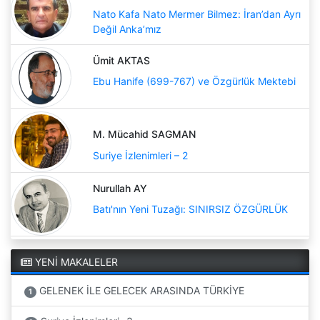
Nato Kafa Nato Mermer Bilmez: İran’dan Ayrı
Değil Anka’mız
Ümit AKTAS
Ebu Hanife (699-767) ve Özgürlük Mektebi
M. Mücahid SAGMAN
Suriye İzlenimleri – 2
Nurullah AY
Batı'nın Yeni Tuzağı: SINIRSIZ ÖZGÜRLÜK
YENİ MAKALELER
GELENEK İLE GELECEK ARASINDA TÜRKİYE
1