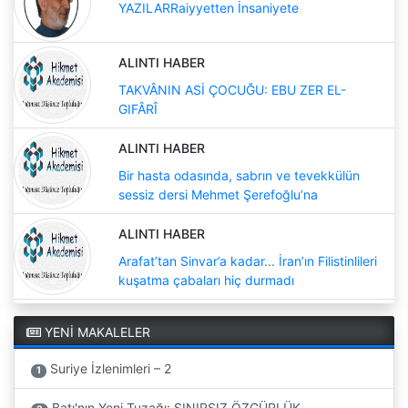
YAZILARRaiyyetten İnsaniyete
ALINTI HABER
TAKVÂNIN ASİ ÇOCUĞU: EBU ZER EL-
GIFÂRÎ
ALINTI HABER
Bir hasta odasında, sabrın ve tevekkülün
sessiz dersi Mehmet Şerefoğlu’na
ALINTI HABER
Arafat’tan Sinvar’a kadar... İran’ın Filistinlileri
kuşatma çabaları hiç durmadı
YENİ MAKALELER
Suriye İzlenimleri – 2
1
Batı'nın Yeni Tuzağı: SINIRSIZ ÖZGÜRLÜK