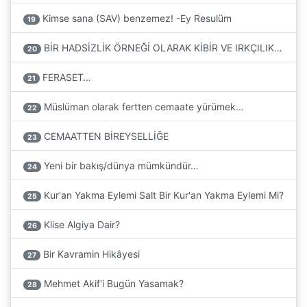
Kimse sana (SAV) benzemez! -Ey Resulüm
19
BİR HADSİZLİK ÖRNEĞİ OLARAK KİBİR VE IRKÇILIK…
20
FERASET…
21
Müslüman olarak fertten cemaate yürümek…
22
CEMAATTEN BİREYSELLİĞE
23
Yeni bir bakış/dünya mümkündür…
24
Kur'an Yakma Eylemi Salt Bir Kur'an Yakma Eylemi Mi?
25
Klise Algiya Dair?
26
Bir Kavramin Hikâyesi
27
Mehmet Akif'i Bugün Yasamak?
28