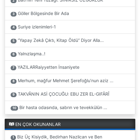
2
Göller Bölgesinde Bir Ada
3
Suriye izlenimleri-1
4
“Yapay Zekâ Çıktı, Kitap Öldü” Diyor Alla...
5
Yalnızlaşma..!
6
YAZILARRaiyyetten İnsaniyete
7
Merhum, mağfur Mehmet Şerefoğlu’nun aziz ...
8
TAKVÂNIN ASİ ÇOCUĞU: EBU ZER EL-GIFÂRÎ
9
Bir hasta odasında, sabrın ve tevekkülün ...
10
EN ÇOK OKUNANLAR
Biz Üç Kisiydik, Bedirhan Nazlican ve Ben
1