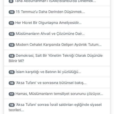
Taha Abdurrahman’ı İSAM/İstanbul’da Dinlemek…
9
15 Temmuz’u Daha Derinden Düşünmek…
10
Her Hicret Bir Olgunlaşma Ameliyesidir…
11
Müslümanların Ahvali ve Çözümüne Dair…
12
Modern Cehalet Karşısında Gelişen Aydınlık Tutum…
13
Demokrasi, Salt Bir Yönetim Tekniği Olarak Düşünüle
14
Bilinir Mi?
İslam karşıtlığı ve Batının iki yüzlülüğü…
15
‘Aksa Tufanı’ ve sonrasına bütünsel bakış…
16
Hamas, Müslümanların temsiliyet sorununu çözüyor…
17
‘Aksa Tufanı’ sonrası İsrail saldırıları eşliğinde siyaset
18
teorileri…