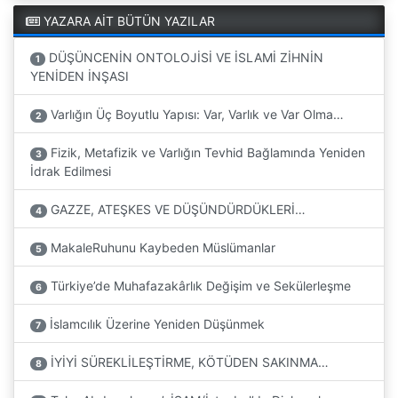
YAZARA AİT BÜTÜN YAZILAR
DÜŞÜNCENİN ONTOLOJİSİ VE İSLAMİ ZİHNİN
1
YENİDEN İNŞASI
Varlığın Üç Boyutlu Yapısı: Var, Varlık ve Var Olma…
2
Fizik, Metafizik ve Varlığın Tevhid Bağlamında Yeniden
3
İdrak Edilmesi
GAZZE, ATEŞKES VE DÜŞÜNDÜRDÜKLERİ…
4
MakaleRuhunu Kaybeden Müslümanlar
5
Türkiye’de Muhafazakârlık Değişim ve Sekülerleşme
6
İslamcılık Üzerine Yeniden Düşünmek
7
İYİYİ SÜREKLİLEŞTİRME, KÖTÜDEN SAKINMA…
8