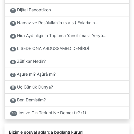
Dijital Panoptikon
2
Namaz ve Resûlullah'in (s.a.s.) Evladının...
3
Hira Aydinliginin Topluma Yansitilmasi: Yeryü...
4
LİSEDE ONA ABDUSSAMED DENİRDİ
5
Zülfikar Nedir?
6
Aşure mi? Âşûrâ mı?
7
Üç Günlük Dünya?
8
Ben Demistim?
9
Ins ve Cin Terkibi Ne Demektir? (1)
10
Bizimle sosyal ağlarda bağlantı kurun!