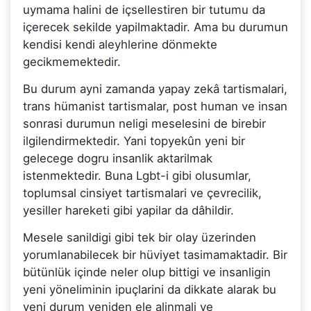
uymama halini de içsellestiren bir tutumu da
içerecek sekilde yapilmaktadir. Ama bu durumun
kendisi kendi aleyhlerine dönmekte
gecikmemektedir.
Bu durum ayni zamanda yapay zekâ tartismalari,
trans hümanist tartismalar, post human ve insan
sonrasi durumun neligi meselesini de birebir
ilgilendirmektedir. Yani topyekûn yeni bir
gelecege dogru insanlik aktarilmak
istenmektedir. Buna Lgbt-i gibi olusumlar,
toplumsal cinsiyet tartismalari ve çevrecilik,
yesiller hareketi gibi yapilar da dâhildir.
Mesele sanildigi gibi tek bir olay üzerinden
yorumlanabilecek bir hüviyet tasimamaktadir. Bir
bütünlük içinde neler olup bittigi ve insanligin
yeni yöneliminin ipuçlarini da dikkate alarak bu
yeni durum yeniden ele alinmali ve