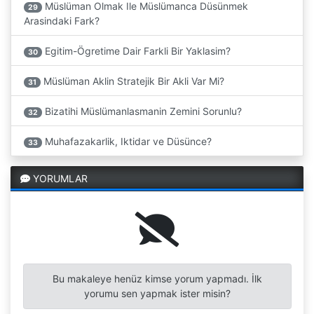
Müslüman Olmak Ile Müslümanca Düsünmek
29
Arasindaki Fark?
Egitim-Ögretime Dair Farkli Bir Yaklasim?
30
Müslüman Aklin Stratejik Bir Akli Var Mi?
31
Bizatihi Müslümanlasmanin Zemini Sorunlu?
32
Muhafazakarlik, Iktidar ve Düsünce?
33
YORUMLAR
Bu makaleye henüz kimse yorum yapmadı. İlk
yorumu sen yapmak ister misin?