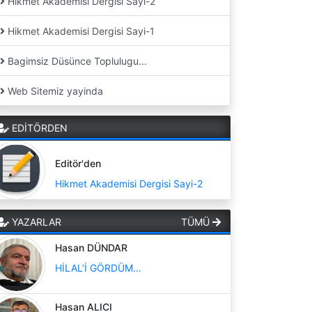
Hikmet Akademisi Dergisi Sayi-2
Hikmet Akademisi Dergisi Sayi-1
Bagimsiz Düsünce Toplulugu...
Web Sitemiz yayinda
EDİTÖRDEN
Editör'den
Hikmet Akademisi Dergisi Sayi-2
YAZARLAR
TÜMÜ
Hasan DÜNDAR
HİLAL’İ GÖRDÜM…
Hasan ALICI