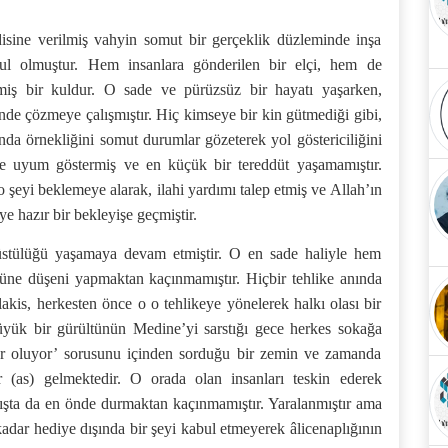
disine verilmiş vahyin somut bir gerçeklik düzleminde inşa
kul olmuştur. Hem insanlara gönderilen bir elçi, hem de
lmiş bir kuldur. O sade ve pürüzsüz bir hayatı yaşarken,
inde çözmeye çalışmıştır. Hiç kimseye bir kin gütmediği gibi,
nda örnekliğini somut durumlar gözeterek yol göstericiliğini
ile uyum göstermiş ve en küçük bir tereddüt yaşamamıştır.
şeyi beklemeye alarak, ilahi yardımı talep etmiş ve Allah’ın
e hazır bir bekleyişe geçmiştir.
üstülüğü yaşamaya devam etmiştir. O en sade haliyle hem
ne düşeni yapmaktan kaçınmamıştır. Hiçbir tehlike anında
akis, herkesten önce o o tehlikeye yönelerek halkı olası bir
üyük bir gürültünün Medine’yi sarstığı gece herkes sokağa
ler oluyor’ sorusunu içinden sorduğu bir zemin ve zamanda
 (as) gelmektedir. O orada olan insanları teskin ederek
rışta da en önde durmaktan kaçınmamıştır. Yaralanmıştır ama
dar hediye dışında bir şeyi kabul etmeyerek âlicenaplığının