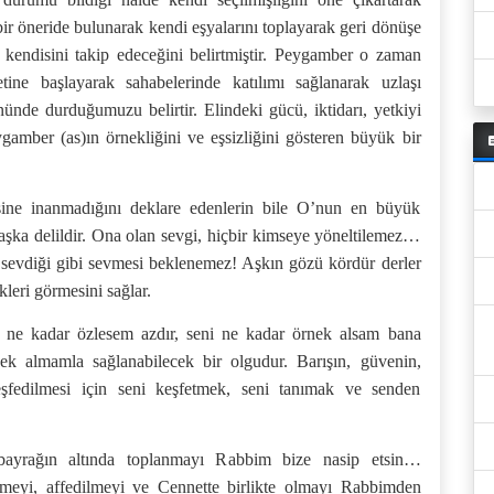
bir öneride bulunarak kendi eşyalarını toplayarak geri dönüşe
 kendisini takip edeceğini belirtmiştir. Peygamber o zaman
tine başlayarak sahabelerinde katılımı sağlanarak uzlaşı
nünde durduğumuzu belirtir. Elindeki gücü, iktidarı, yetkiyi
amber (as)ın örnekliğini ve eşsizliğini gösteren büyük bir
ine inanmadığını deklare edenlerin bile O’nun en büyük
 başka delildir. Ona olan sevgi, hiçbir kimseye yöneltilemez…
 sevdiği gibi sevmesi beklenemez! Aşkın gözü kördür derler
leri görmesini sağlar.
 ne kadar özlesem azdır, seni ne kadar örnek alsam bana
k almamla sağlanabilecek bir olgudur. Barışın, güvenin,
şfedilmesi için seni keşfetmek, seni tanımak ve senden
yrağın altında toplanmayı Rabbim bize nasip etsin…
meyi, affedilmeyi ve Cennette birlikte olmayı Rabbimden