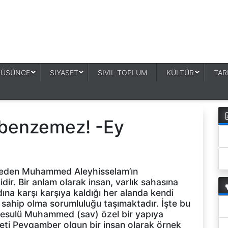
DÜSÜNCE
SIYASET
SIVIL TOPLUM
KÜLTÜR
TAR
 benzemez! -Ey
zmeden Muhammed Aleyhisselam’ın
ir. Bir anlam olarak insan, varlık sahasına
dına karşı karşıya kaldığı her alanda kendi
sahip olma sorumluluğu taşımaktadır. İşte bu
 Resulü Muhammed (sav) özel bir yapıya
reti Peygamber olgun bir insan olarak örnek