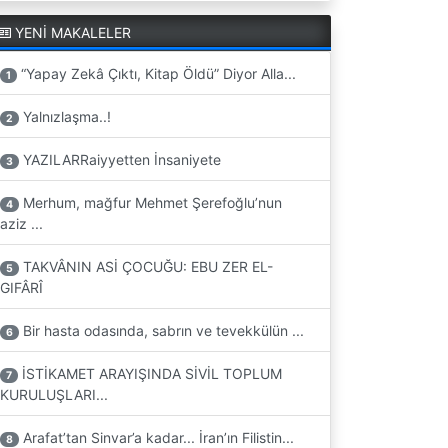
YENİ MAKALELER
“Yapay Zekâ Çıktı, Kitap Öldü” Diyor Alla...
1
Yalnızlaşma..!
2
YAZILARRaiyyetten İnsaniyete
3
Merhum, mağfur Mehmet Şerefoğlu’nun
4
aziz ...
TAKVÂNIN ASİ ÇOCUĞU: EBU ZER EL-
5
GIFÂRÎ
Bir hasta odasında, sabrın ve tevekkülün ...
6
İSTİKAMET ARAYIŞINDA SİVİL TOPLUM
7
KURULUŞLARI...
Arafat’tan Sinvar’a kadar... İran’ın Filistin...
8