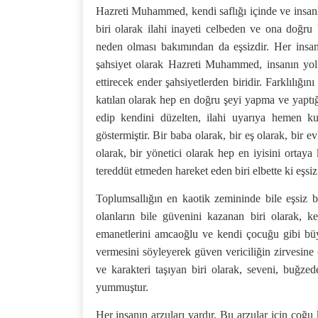
Hazreti Muhammed, kendi saflığı içinde ve insanla
biri olarak ilahi inayeti celbeden ve ona doğru bi
neden olması bakımından da eşsizdir. Her insa
şahsiyet olarak Hazreti Muhammed, insanın yol 
ettirecek ender şahsiyetlerden biridir. Farklılığı
katılan olarak hep en doğru şeyi yapma ve yaptı
edip kendini düzelten, ilahi uyarıya hemen kul
göstermiştir. Bir baba olarak, bir eş olarak, bir e
olarak, bir yönetici olarak hep en iyisini ort
tereddüt etmeden hareket eden biri elbette ki eşsi
Toplumsallığın en kaotik zemininde bile eşsiz 
olanların bile güvenini kazanan biri olarak, k
emanetlerini amcaoğlu ve kendi çocuğu gibi büyü
vermesini söyleyerek güven vericiliğin zirvesine 
ve karakteri taşıyan biri olarak, seveni, buğze
yummuştur.
Her insanın arzuları vardır. Bu arzular için çoğu