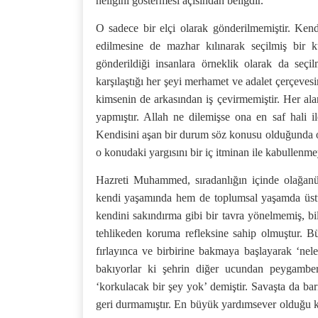
neliğini göstermesi açısından beliğdir.
O sadece bir elçi olarak gönderilmemiştir. Ken
edilmesine de mazhar kılınarak seçilmiş bir 
gönderildiği insanlara örneklik olarak da seçi
karşılaştığı her şeyi merhamet ve adalet çerçeves
kimsenin de arkasından iş çevirmemiştir. Her ala
yapmıştır. Allah ne dilemişse ona en saf hali 
Kendisini aşan bir durum söz konusu olduğunda o 
o konudaki yargısını bir iç itminan ile kabullenmey
Hazreti Muhammed, sıradanlığın içinde olağan
kendi yaşamında hem de toplumsal yaşamda üstü
kendini sakındırma gibi bir tavra yönelmemiş, bil
tehlikeden koruma refleksine sahip olmuştur. B
fırlayınca ve birbirine bakmaya başlayarak ‘ne
bakıyorlar ki şehrin diğer ucundan peygamber
‘korkulacak bir şey yok’ demiştir. Savaşta da ba
geri durmamıştır. En büyük yardımsever olduğu ka