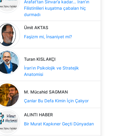
Arafat’tan Sinvar’a kadar... İran’ın
Filistinlileri kuşatma çabaları hiç
durmadı
Ümit AKTAS
Faşizm mi, İnsaniyet mi?
Turan KISLAKÇI
İran’ın Psikolojik ve Stratejik
Anatomisi
M. Mücahid SAGMAN
Çanlar Bu Defa Kimin İçin Çalıyor
ALINTI HABER
Bir Murat Kapkıner Geçti Dünyadan