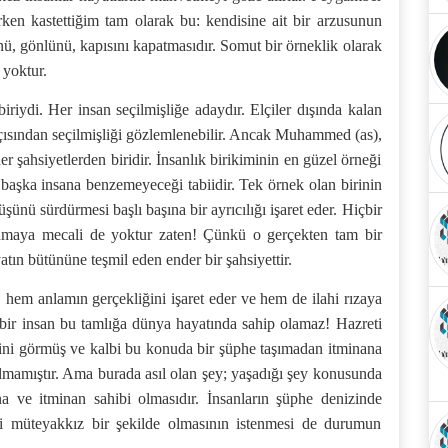
erken kastettiğim tam olarak bu: kendisine ait bir arzusunun
nü, gönlünü, kapısını kapatmasıdır. Somut bir örneklik olarak
 yoktur.
biriydi. Her insan seçilmişliğe adaydır. Elçiler dışında kalan
ri açısından seçilmişliği gözlemlenebilir. Ancak Muhammed (as),
er şahsiyetlerden biridir. İnsanlık birikiminin en güzel örneği
başka insana benzemeyeceği tabiidir. Tek örnek olan birinin
nü sürdürmesi başlı başına bir ayrıcılığı işaret eder. Hiçbir
nmaya mecali de yoktur zaten! Çünkü o gerçekten tam bir
atın bütününe teşmil eden ender bir şahsiyettir.
, hem anlamın gerçekliğini işaret eder ve hem de ilahi rızaya
çbir insan bu tamlığa dünya hayatında sahip olamaz! Hazreti
ini görmüş ve kalbi bu konuda bir şüphe taşımadan itminana
 olmamıştır. Ama burada asıl olan şey; yaşadığı şey konusunda
ve itminan sahibi olmasıdır. İnsanların şüphe denizinde
kli müteyakkız bir şekilde olmasının istenmesi de durumun