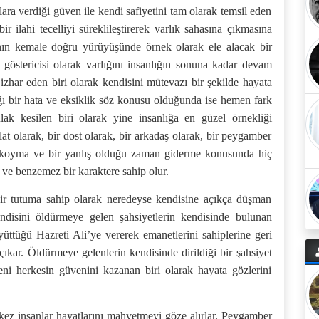
ra verdiği güven ile kendi safiyetini tam olarak temsil eden
r ilahi tecelliyi süreklileştirerek varlık sahasına çıkmasına
nın kemale doğru yürüyüşünde örnek olarak ele alacak bir
göstericisi olarak varlığını insanlığın sonuna kadar devam
nı izhar eden biri olarak kendisini mütevazı bir şekilde hayata
ğı bir hata ve eksiklik söz konusu olduğunda ise hemen fark
ak kesilen biri olarak yine insanlığa en güzel örnekliği
vlat olarak, bir dost olarak, bir arkadaş olarak, bir peygamber
aya koyma ve bir yanlış olduğu zaman giderme konusunda hiç
z ve benzemez bir karaktere sahip olur.
bir tutuma sahip olarak neredeyse kendisine açıkça düşman
endisini öldürmeye gelen şahsiyetlerin kendisinde bulunan
ttüğü Hazreti Ali’ye vererek emanetlerini sahiplerine geri
çıkar. Öldürmeye gelenlerin kendisinde dirildiği bir şahsiyet
deni herkesin güvenini kazanan biri olarak hayata gözlerini
 kez insanlar hayatlarını mahvetmeyi göze alırlar. Peygamber