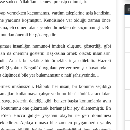
ekse sadece Allah’tan istemeyi prensip edinmiştir.
vap vermekten kaçınmamış, yardım taleplerine asla kendisini
ine yardıma koşmuştur. Kendisinde var olduğu zaman önce
sına, eli cömert olana yönlendirmekten de kaçınmamıştır. Bu
kımından önemli bir göstergedir.
şıması insanlığın numune-i imtisalı oluşunu gösterdiği gibi
ndan da önemini gösterir. Başkasına örnek olacak insanların
dir. Ancak bu şekilde bir örneklik inşa edilebilir. Hazreti
elliği yoktur. Negatif duygulara yer vermemiştir hayatında…
a düşüncesi bile yer bulamamıştır o naif şahsiyetinde…
görmek imkânsızdır. Hâlbuki her insan, bir konuma seçildiği
ajları kullanmaya çalışır ve bunu bir üstünlük aracı kılar.
saygı gösterin dendiği gibi, benzer başka konumlarda aynı
 konumunu öne çıkartarak herhangi bir şey dilememiştir. En
ne’den Hacca gidişte yaşanan olaylar ile geri dönülmesi
ektedirler. Açıkça olmasa bile zımnen peygamberin yanlış
durumu bildiği halde kendi seçilmişliğini öne çıkartarak