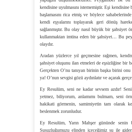
kendisine uyulmasını istememiştir. Eşi kendisine 
başlamasını rica etmiş ve böylece sahabelerinde
kendi eşyalarını toplayarak geri dönüş hareke
sağlanmıştır. Bu olay nasıl büyük bir şahsiyet ö
kullanmaktan imtina eden bir şahsiyet… Bu peyg
olaydır.
Aradan yüzlerce yıl geçmesine rağmen, kendis
şahsiyet oluşunu ilan etmeleri de eşsizliğine bir
Gerçekten O’nu tanıyan birinin başka birini onu
ya! O’nun sevgisi gözü aydınlatır ve açarak gerçek
Ey Resulüm, seni ne kadar sevsem azdır! Seni
yetmez, biliyorum, anlamımı bulmam, seni örne
hakikati görmenin, samimiyetin tam olarak ke
beslenmek zorunludur.
Ey Resulüm, Yarın Mahşer gününde senin ba
Susuzluğumuzu elinden içeceğimiz su ile gider