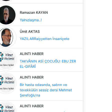
Ramazan KAYAN
Yalnızlaşma..!
Ümit AKTAS
YAZILARRaiyyetten İnsaniyete
ALINTI HABER
TAKVÂNIN ASİ ÇOCUĞU: EBU ZER
EL-GIFÂRÎ
ALINTI HABER
Bir hasta odasında, sabrın ve
tevekkülün sessiz dersi Mehmet
Şerefoğlu’na
ALINTI HABER