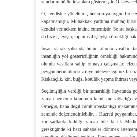
sınırlarını bütün insanlara göstermiştir. O isteyec
O, kendisine yöneltilmiş her soruya uygun bir ce
kapatmamıştır. Muhakkak yardıma muhtaç biris
kendisi vermekten imtina etmemiştir. Sonra başka
da bize işleyişin; toplumsal işleyişin örnekliği ba
İnsan olarak şahsında bütün olumlu vasıfları ta
insanlığın yol göstericiliğinin örnekliği bakımı
olumlu vasıflara sahip olmaya çalışmaları elzem
peygamberin olumsuz diye niteleyeceğimiz bir öz
Kıskançlık, kin, buğz, kötülük yapma ihtirası vey
Seçilmişliğin verdiği bir şımarıklığı hayatında 
zaman hemen o konumun kendisine sağladığı avant
Örneğin, bana değil cumhurbaşkanlığı makamına 
zeminde değerlendirilebilir… Hazreti peygamber,
zor şartlarda kaldığı zaman bile ki ilk Medi
gerektiğinde ki bazı sahabeler dönmek istemem
yaptığını düşünmektedirler. Peygamber ise bu 