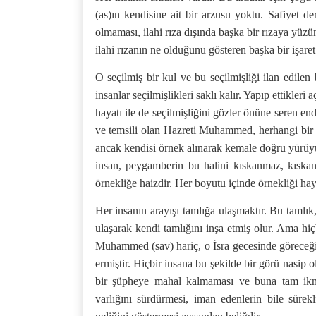
(as)ın kendisine ait bir arzusu yoktu. Safiyet d
olmaması, ilahi rıza dışında başka bir rızaya yüzü
ilahi rızanın ne olduğunu gösteren başka bir işaret
O seçilmiş bir kul ve bu seçilmişliği ilan edilen 
insanlar seçilmişlikleri saklı kalır. Yapıp ettikle
hayatı ile de seçilmişliğini gözler önüne seren end
ve temsili olan Hazreti Muhammed, herhangi bir 
ancak kendisi örnek alınarak kemale doğru yürüyüşü
insan, peygamberin bu halini kıskanmaz, kıska
örnekliğe haizdir. Her boyutu içinde örnekliği hay
Her insanın arayışı tamlığa ulaşmaktır. Bu tamlık
ulaşarak kendi tamlığını inşa etmiş olur. Ama hi
Muhammed (sav) hariç, o İsra gecesinde göreceğ
ermiştir. Hiçbir insana bu şekilde bir görü nasip
bir şüpheye mahal kalmaması ve buna tam ikna 
varlığını sürdürmesi, iman edenlerin bile süre