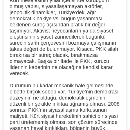
Kürt meselesinin yıllar içerisinde kördüğüm
olmuş yapısı, siyasallaşamayan aktörler,
jeopolitik dinamikler, Türkiye’deki ağır
demokratik bakiye vs. bugün yaşanması
beklenen süreç açısından pratik bir değer
taşımıyor. Aktivist heyecanların ya da siyaset
eleştirisinin siyaset zannedilerek bugünkü
sürecin sarih çerçevesini bozmaya çalışmanın
takas değeri de bulunmuyor. Kısaca, PKK silah
bırakırsa bir süreç olacak, bırakmazsa
olmayacak. Başka bir ifade ile PKK, kurucu
liderinin kaderinin ne olacağına kendisi karar
verecek.
Durumun bu kadar mekanik hale gelmesinde
elbette birçok sebep var. Türkiye’nin demokrasi
düzeyinin ne olduğu, demokratikleşmenin
düzenli bir şekilde inkıtaa uğramış olması, 2008
sonrası PKK’nın siyasallaşma korkusunun
maliyeti, Kürt siyasi hareketinin sahici bir siyasi
parti üretememiş olması, son çözüm sürecinde
yaşanan hayal kırıklıkları, bölgenin büyük