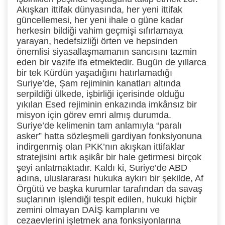
Akışkan ittifak dünyasında, her yeni ittifak
güncellemesi, her yeni ihale o güne kadar
herkesin bildiği vahim geçmişi sıfırlamaya
yarayan, hedefsizliği örten ve hepsinden
önemlisi siyasallaşmamanın sancısını tazmin
eden bir vazife ifa etmektedir. Bugün de yıllarca
bir tek Kürdün yaşadığını hatırlamadığı
Suriye’de, Şam rejiminin kanatları altında
serpildiği ülkede, işbirliği içerisinde olduğu
yıkılan Esed rejiminin enkazında imkânsız bir
misyon için görev emri almış durumda.
Suriye’de kelimenin tam anlamıyla “paralı
asker” hatta sözleşmeli gardiyan fonksiyonuna
indirgenmiş olan PKK’nın akışkan ittifaklar
stratejisini artık aşikâr bir hale getirmesi birçok
şeyi anlatmaktadır. Kaldı ki, Suriye’de ABD
adına, uluslararası hukuka aykırı bir şekilde, Af
Örgütü ve başka kurumlar tarafından da savaş
suçlarının işlendiği tespit edilen, hukuki hiçbir
zemini olmayan DAİŞ kamplarını ve
cezaevlerini işletmek ana fonksiyonlarına