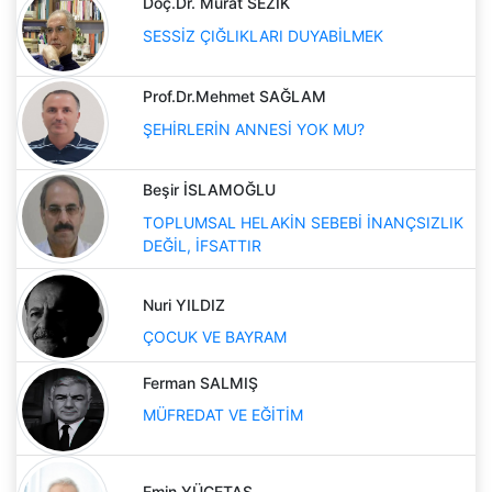
Doç.Dr. Murat SEZIK
SESSİZ ÇIĞLIKLARI DUYABİLMEK
Prof.Dr.Mehmet SAĞLAM
ŞEHİRLERİN ANNESİ YOK MU?
Beşir İSLAMOĞLU
TOPLUMSAL HELAKİN SEBEBİ İNANÇSIZLIK
DEĞİL, İFSATTIR
Nuri YILDIZ
ÇOCUK VE BAYRAM
Ferman SALMIŞ
MÜFREDAT VE EĞİTİM
Emin YÜCETAŞ