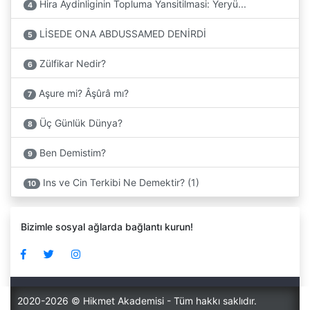
Hira Aydinliginin Topluma Yansitilmasi: Yeryü...
4
LİSEDE ONA ABDUSSAMED DENİRDİ
5
Zülfikar Nedir?
6
Aşure mi? Âşûrâ mı?
7
Üç Günlük Dünya?
8
Ben Demistim?
9
Ins ve Cin Terkibi Ne Demektir? (1)
10
Bizimle sosyal ağlarda bağlantı kurun!
2020-2026 © Hikmet Akademisi - Tüm hakkı saklıdır.