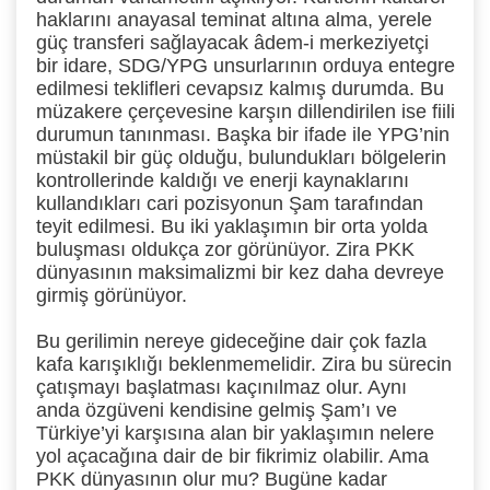
haklarını anayasal teminat altına alma, yerele
güç transferi sağlayacak âdem-i merkeziyetçi
bir idare, SDG/YPG unsurlarının orduya entegre
edilmesi teklifleri cevapsız kalmış durumda. Bu
müzakere çerçevesine karşın dillendirilen ise fiili
durumun tanınması. Başka bir ifade ile YPG’nin
müstakil bir güç olduğu, bulundukları bölgelerin
kontrollerinde kaldığı ve enerji kaynaklarını
kullandıkları cari pozisyonun Şam tarafından
teyit edilmesi. Bu iki yaklaşımın bir orta yolda
buluşması oldukça zor görünüyor. Zira PKK
dünyasının maksimalizmi bir kez daha devreye
girmiş görünüyor.
Bu gerilimin nereye gideceğine dair çok fazla
kafa karışıklığı beklenmemelidir. Zira bu sürecin
çatışmayı başlatması kaçınılmaz olur. Aynı
anda özgüveni kendisine gelmiş Şam’ı ve
Türkiye’yi karşısına alan bir yaklaşımın nelere
yol açacağına dair de bir fikrimiz olabilir. Ama
PKK dünyasının olur mu? Bugüne kadar