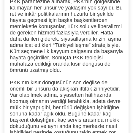
PKK parantezine alınarak, PKK’nın gölgesinde
kalmayan her unsur ve yaklaşım yok sayıldı. Bu
ret ve inkâr politikalarının huzurlu bir şekilde
hayata geçmesi için başka başkentlerden
memleketle konuşanlar, Türk solu ve liberalizmi
de gereken hizmeti fazlasıyla verdiler. Hatta
daha da ileri giderek, siyasallaşma krizini aşma
adına icat ettikleri “Türkiyelileşme” stratejisiyle,
Kürt seçmene ilk kayyum dalgasını da başarıyla
hayata geçirdiler. Sonuçta PKK teolojisi
muhafaza edildiği oranda kısır döngüsü de
ömrünü uzatmış oldu.
PKK’nın kısır döngüsünün son değilse de
önemli bir unsuru da akışkan ittifak zihniyetidir.
Var olabilmek adına, siyasetten hâlihazırda
kopmuş olmanın verdiği ferahlıkla, adeta devre
mülk bir yapı gibi, her türlü değişken işbirliğine
sonuna kadar açık oldu. Bugüne kadar kaç
başkent dolaştığını, kaç servis arasında mekik
dokuduğunu ve aynı anda kaç merkezle nasıl
işbirlikleri peşinde koştuğunu takip etmek zor.