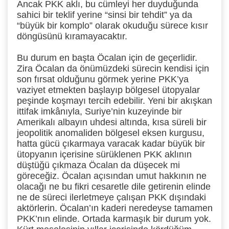
Ancak PKK aklı, bu cümleyi her duyduğunda
sahici bir teklif yerine “sinsi bir tehdit” ya da
“büyük bir komplo” olarak okuduğu sürece kısır
döngüsünü kıramayacaktır.
Bu durum en başta Öcalan için de geçerlidir.
Zira Öcalan da önümüzdeki sürecin kendisi için
son fırsat olduğunu görmek yerine PKK’ya
vaziyet etmekten başlayıp bölgesel ütopyalar
peşinde koşmayı tercih edebilir. Yeni bir akışkan
ittifak imkânıyla, Suriye’nin kuzeyinde bir
Amerikalı albayın uhdesi altında, kısa süreli bir
jeopolitik anomaliden bölgesel eksen kurgusu,
hatta gücü çıkarmaya varacak kadar büyük bir
ütopyanın içerisine sürüklenen PKK aklının
düştüğü çıkmaza Öcalan da düşecek mi
göreceğiz. Öcalan açısından umut hakkının ne
olacağı ne bu fikri cesaretle dile getirenin elinde
ne de süreci ilerletmeye çalışan PKK dışındaki
aktörlerin. Öcalan’ın kaderi neredeyse tamamen
PKK’nın elinde. Ortada karmaşık bir durum yok.