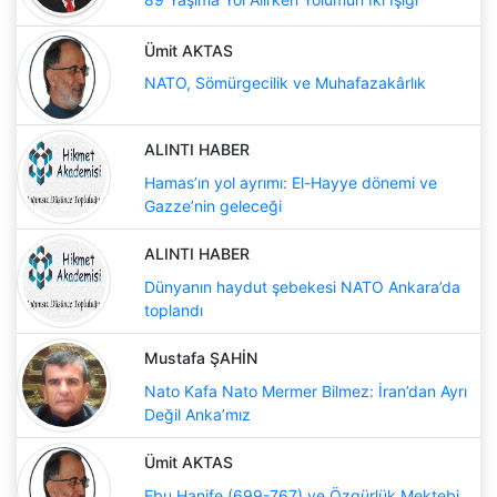
Ümit AKTAS
NATO, Sömürgecilik ve Muhafazakârlık
ALINTI HABER
Hamas’ın yol ayrımı: El-Hayye dönemi ve
Gazze’nin geleceği
ALINTI HABER
Dünyanın haydut şebekesi NATO Ankara’da
toplandı
Mustafa ŞAHİN
Nato Kafa Nato Mermer Bilmez: İran’dan Ayrı
Değil Anka’mız
Ümit AKTAS
Ebu Hanife (699-767) ve Özgürlük Mektebi