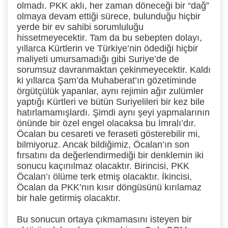
olmadı. PKK aklı, her zaman döneceği bir “dağ”
olmaya devam ettiği sürece, bulunduğu hiçbir
yerde bir ev sahibi sorumluluğu
hissetmeyecektir. Tam da bu sebepten dolayı,
yıllarca Kürtlerin ve Türkiye’nin ödediği hiçbir
maliyeti umursamadığı gibi Suriye’de de
sorumsuz davranmaktan çekinmeyecektir. Kaldı
ki yıllarca Şam’da Muhaberat’ın gözetiminde
örgütçülük yapanlar, aynı rejimin ağır zulümler
yaptığı Kürtleri ve bütün Suriyelileri bir kez bile
hatırlamamışlardı. Şimdi aynı şeyi yapmalarının
önünde bir özel engel olacaksa bu İmralı’dır.
Öcalan bu cesareti ve feraseti gösterebilir mi,
bilmiyoruz. Ancak bildiğimiz, Öcalan’ın son
fırsatını da değerlendirmediği bir denklemin iki
sonucu kaçınılmaz olacaktır. Birincisi, PKK
Öcalan’ı ölüme terk etmiş olacaktır. İkincisi,
Öcalan da PKK’nın kısır döngüsünü kırılamaz
bir hale getirmiş olacaktır.
Bu sonucun ortaya çıkmamasını isteyen bir