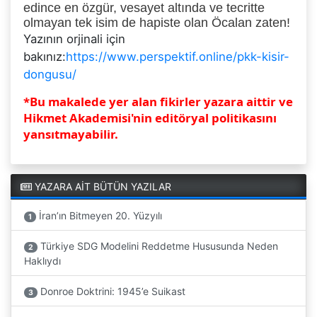
edince en özgür, vesayet altında ve tecritte
olmayan tek isim de hapiste olan Öcalan zaten!
Yazının orjinali için
bakınız:
https://www.perspektif.online/pkk-kisir-
dongusu/
*Bu makalede yer alan fikirler yazara aittir ve
Hikmet Akademisi'nin editöryal politikasını
yansıtmayabilir.
YAZARA AİT BÜTÜN YAZILAR
İran’ın Bitmeyen 20. Yüzyılı
1
Türkiye SDG Modelini Reddetme Hususunda Neden
2
Haklıydı
Donroe Doktrini: 1945’e Suikast
3