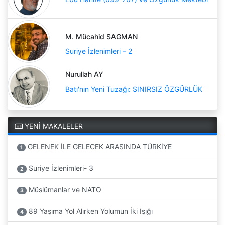
M. Mücahid SAGMAN
Suriye İzlenimleri – 2
Nurullah AY
Batı'nın Yeni Tuzağı: SINIRSIZ ÖZGÜRLÜK
YENİ MAKALELER
GELENEK İLE GELECEK ARASINDA TÜRKİYE
1
Suriye İzlenimleri- 3
2
Müslümanlar ve NATO
3
89 Yaşıma Yol Alırken Yolumun İki Işığı
4