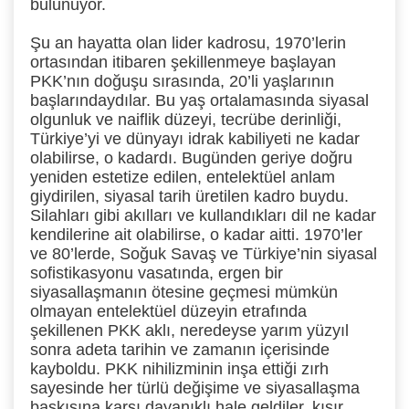
bulunuyor.
Şu an hayatta olan lider kadrosu, 1970’lerin
ortasından itibaren şekillenmeye başlayan
PKK’nın doğuşu sırasında, 20’li yaşlarının
başlarındaydılar. Bu yaş ortalamasında siyasal
olgunluk ve naiflik düzeyi, tecrübe derinliği,
Türkiye’yi ve dünyayı idrak kabiliyeti ne kadar
olabilirse, o kadardı. Bugünden geriye doğru
yeniden estetize edilen, entelektüel anlam
giydirilen, siyasal tarih üretilen kadro buydu.
Silahları gibi akılları ve kullandıkları dil ne kadar
kendilerine ait olabilirse, o kadar aitti. 1970’ler
ve 80’lerde, Soğuk Savaş ve Türkiye’nin siyasal
sofistikasyonu vasatında, ergen bir
siyasallaşmanın ötesine geçmesi mümkün
olmayan entelektüel düzeyin etrafında
şekillenen PKK aklı, neredeyse yarım yüzyıl
sonra adeta tarihin ve zamanın içerisinde
kayboldu. PKK nihilizminin inşa ettiği zırh
sayesinde her türlü değişime ve siyasallaşma
baskısına karşı dayanıklı hale geldiler, kısır