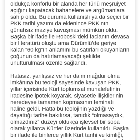
oldukça konforlu bir alanda her türlü meşruiyet
açığını kapatacak bahanelere ve argümanlara
sahip oldu. Bu duruma kullanışlı ya da seçici bir
PKK tarihi yazımı da eklenince PKK’nın
günahsız maziye kavuşması mümkün oldu.
Başka bir ifade ile Roboski’deki facianın devasa
bir literatürü oluştu ama Dürümlü’de geriye
kalan “60 kg”ın anlamını bu satırları okuyanların
çoğunun da hatırlamayacağı şekilde
unutturulması özenle sağlandı.
Hatasız, yanlışsız ve her daim mağdur olma
imkânına bu teoloji sayesinde kavuşan PKK,
yıllar içerisinde Kürt toplumsal muhalefetinin
iradesine ipotek koyarak, siyasetle ilişkilerinin
neredeyse tamamen kopmasının teminatı
haline geldi. Hatta bu teolojinin yazdığı ve
dayattığı tarihe bakılırsa, tanıdık “olmasaydık,
olmazdınız” düzeyi oldukça işlevsel bir sopa
olarak yıllarca Kürtler üzerinde kullanıldı. Başka
bir ifade ile binlerce yıllık Kürt tarihi ve kimliği,