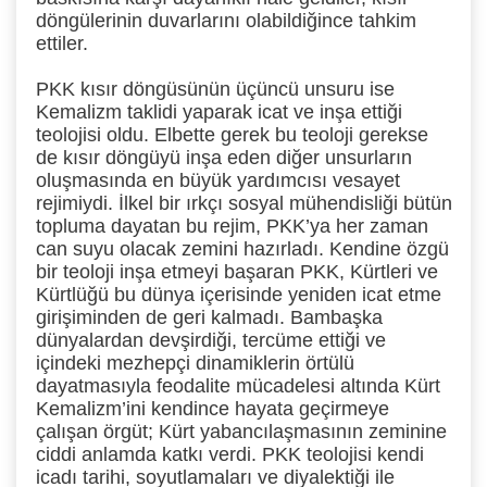
döngülerinin duvarlarını olabildiğince tahkim
ettiler.
PKK kısır döngüsünün üçüncü unsuru ise
Kemalizm taklidi yaparak icat ve inşa ettiği
teolojisi oldu. Elbette gerek bu teoloji gerekse
de kısır döngüyü inşa eden diğer unsurların
oluşmasında en büyük yardımcısı vesayet
rejimiydi. İlkel bir ırkçı sosyal mühendisliği bütün
topluma dayatan bu rejim, PKK’ya her zaman
can suyu olacak zemini hazırladı. Kendine özgü
bir teoloji inşa etmeyi başaran PKK, Kürtleri ve
Kürtlüğü bu dünya içerisinde yeniden icat etme
girişiminden de geri kalmadı. Bambaşka
dünyalardan devşirdiği, tercüme ettiği ve
içindeki mezhepçi dinamiklerin örtülü
dayatmasıyla feodalite mücadelesi altında Kürt
Kemalizm’ini kendince hayata geçirmeye
çalışan örgüt; Kürt yabancılaşmasının zeminine
ciddi anlamda katkı verdi. PKK teolojisi kendi
icadı tarihi, soyutlamaları ve diyalektiği ile