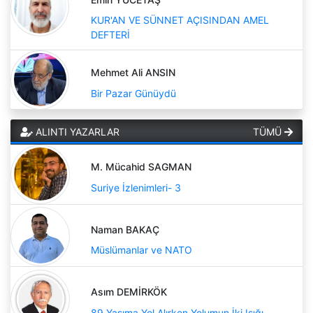
KUR'AN VE SÜNNET AÇISINDAN AMEL
DEFTERİ
Mehmet Ali ANSIN
Bir Pazar Günüydü
ALINTI YAZARLAR
TÜMÜ
M. Mücahid SAGMAN
Suriye İzlenimleri- 3
Naman BAKAÇ
Müslümanlar ve NATO
Asım DEMİRKÖK
89 Yaşıma Yol Alırken Yolumun İki Işığı