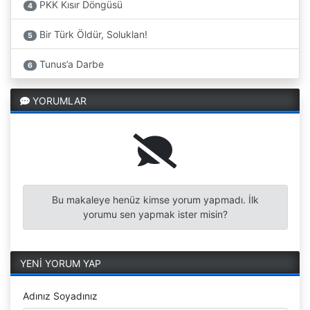
PKK Kısır Döngüsü
4
Bir Türk Öldür, Soluklan!
5
Tunus’a Darbe
6
YORUMLAR
Bu makaleye henüz kimse yorum yapmadı. İlk
yorumu sen yapmak ister misin?
YENİ YORUM YAP
Adınız Soyadınız