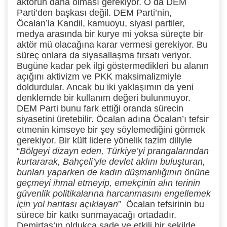
aktörün daha olması gerekiyor. O da DEM
Parti’den başkası değil. DEM Parti’nin,
Öcalan’la Kandil, kamuoyu, siyasi partiler,
medya arasında bir kurye mi yoksa süreçte bir
aktör mü olacağına karar vermesi gerekiyor. Bu
süreç onlara da siyasallaşma fırsatı veriyor.
Bugüne kadar pek ilgi göstermedikleri bu alanın
açığını aktivizm ve PKK maksimalizmiyle
doldurdular. Ancak bu iki yaklaşımın da yeni
denklemde bir kullanım değeri bulunmuyor.
DEM Parti bunu fark ettiği oranda sürecin
siyasetini üretebilir. Öcalan adına Öcalan’ı tefsir
etmenin kimseye bir şey söylemediğini görmek
gerekiyor. Bir kült lidere yönelik tazim diliyle
“
Bölgeyi dizayn eden, Türkiye’yi prangalarından
kurtararak, Bahçeli’yle devlet aklını buluşturan,
bunları yaparken de kadın düşmanlığının önüne
geçmeyi ihmal etmeyip, emekçinin alın terinin
güvenlik politikalarına harcanmasını engellemek
için yol haritası açıklayan
” Öcalan tefsirinin bu
sürece bir katkı sunmayacağı ortadadır.
Demirtaş’ın oldukça sade ve etkili bir şekilde