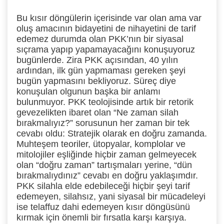
Bu kısır döngülerin içerisinde var olan ama var
oluş amacının bidayetini de nihayetini de tarif
edemez durumda olan PKK’nın bir siyasal
sıçrama yapıp yapamayacağını konuşuyoruz
bugünlerde. Zira PKK açısından, 40 yılın
ardından, ilk gün yapmaması gereken şeyi
bugün yapmasını bekliyoruz. Süreç diye
konuşulan olgunun başka bir anlamı
bulunmuyor. PKK teolojisinde artık bir retorik
gevezelikten ibaret olan “Ne zaman silah
bırakmalıyız?” sorusunun her zaman bir tek
cevabı oldu: Stratejik olarak en doğru zamanda.
Muhteşem teoriler, ütopyalar, komplolar ve
mitolojiler eşliğinde hiçbir zaman gelmeyecek
olan “doğru zaman” tartışmaları yerine, “dün
bırakmalıydınız” cevabı en doğru yaklaşımdır.
PKK silahla elde edebileceği hiçbir şeyi tarif
edemeyen, silahsız, yani siyasal bir mücadeleyi
ise telaffuz dahi edemeyen kısır döngüsünü
kırmak için önemli bir fırsatla karşı karşıya.