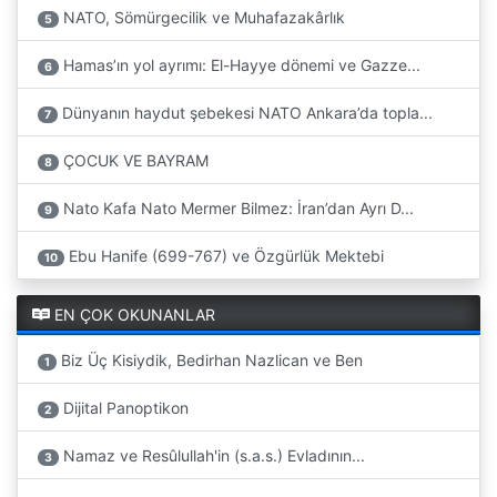
NATO, Sömürgecilik ve Muhafazakârlık
5
Hamas’ın yol ayrımı: El-Hayye dönemi ve Gazze...
6
Dünyanın haydut şebekesi NATO Ankara’da topla...
7
ÇOCUK VE BAYRAM
8
Nato Kafa Nato Mermer Bilmez: İran’dan Ayrı D...
9
Ebu Hanife (699-767) ve Özgürlük Mektebi
10
EN ÇOK OKUNANLAR
Biz Üç Kisiydik, Bedirhan Nazlican ve Ben
1
Dijital Panoptikon
2
Namaz ve Resûlullah'in (s.a.s.) Evladının...
3