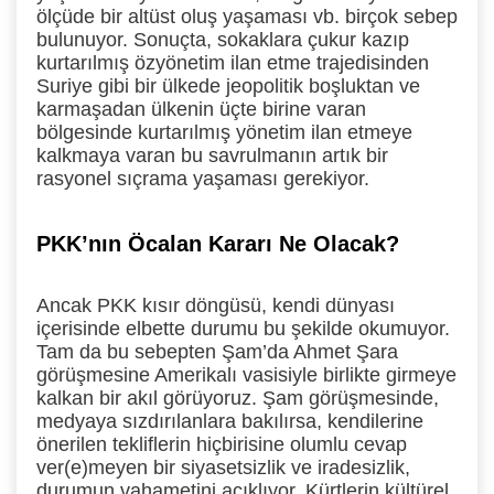
ölçüde bir altüst oluş yaşaması vb. birçok sebep
bulunuyor. Sonuçta, sokaklara çukur kazıp
kurtarılmış özyönetim ilan etme trajedisinden
Suriye gibi bir ülkede jeopolitik boşluktan ve
karmaşadan ülkenin üçte birine varan
bölgesinde kurtarılmış yönetim ilan etmeye
kalkmaya varan bu savrulmanın artık bir
rasyonel sıçrama yaşaması gerekiyor.
PKK’nın Öcalan Kararı Ne Olacak?
Ancak PKK kısır döngüsü, kendi dünyası
içerisinde elbette durumu bu şekilde okumuyor.
Tam da bu sebepten Şam’da Ahmet Şara
görüşmesine Amerikalı vasisiyle birlikte girmeye
kalkan bir akıl görüyoruz. Şam görüşmesinde,
medyaya sızdırılanlara bakılırsa, kendilerine
önerilen tekliflerin hiçbirisine olumlu cevap
ver(e)meyen bir siyasetsizlik ve iradesizlik,
durumun vahametini açıklıyor. Kürtlerin kültürel