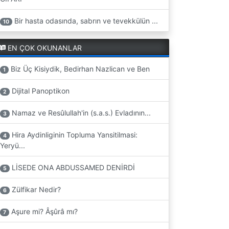
Bir hasta odasında, sabrın ve tevekkülün ...
10
EN ÇOK OKUNANLAR
Biz Üç Kisiydik, Bedirhan Nazlican ve Ben
1
Dijital Panoptikon
2
Namaz ve Resûlullah'in (s.a.s.) Evladının...
3
Hira Aydinliginin Topluma Yansitilmasi:
4
Yeryü...
LİSEDE ONA ABDUSSAMED DENİRDİ
5
Zülfikar Nedir?
6
Aşure mi? Âşûrâ mı?
7