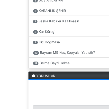
SUS ANLATMA
5
KARANLIK ŞEHİR
6
Baska Kabirler Kazilmasin
7
Kar Küregi
8
Hiç Dogmasa
9
Bayram Mi? Kes, Kopyala, Yapistir?
10
Gelme Gayri Gelme
11
YORUMLAR