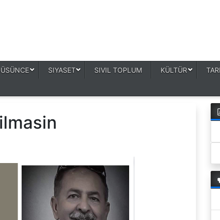
DÜSÜNCE
SIYASET
SIVIL TOPLUM
KÜLTÜR
TAR
ilmasin