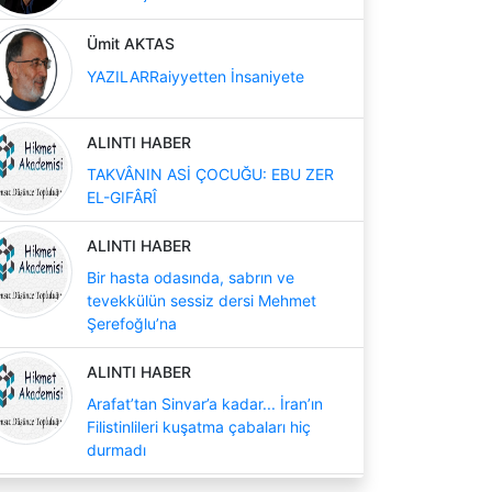
Ümit AKTAS
YAZILARRaiyyetten İnsaniyete
ALINTI HABER
TAKVÂNIN ASİ ÇOCUĞU: EBU ZER
EL-GIFÂRÎ
ALINTI HABER
Bir hasta odasında, sabrın ve
tevekkülün sessiz dersi Mehmet
Şerefoğlu’na
ALINTI HABER
Arafat’tan Sinvar’a kadar... İran’ın
Filistinlileri kuşatma çabaları hiç
durmadı