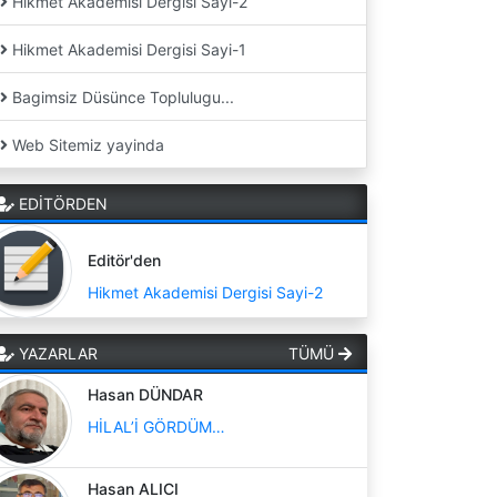
Hikmet Akademisi Dergisi Sayi-2
Hikmet Akademisi Dergisi Sayi-1
Bagimsiz Düsünce Toplulugu...
Web Sitemiz yayinda
EDİTÖRDEN
Editör'den
Hikmet Akademisi Dergisi Sayi-2
YAZARLAR
TÜMÜ
Hasan DÜNDAR
HİLAL’İ GÖRDÜM…
Hasan ALICI