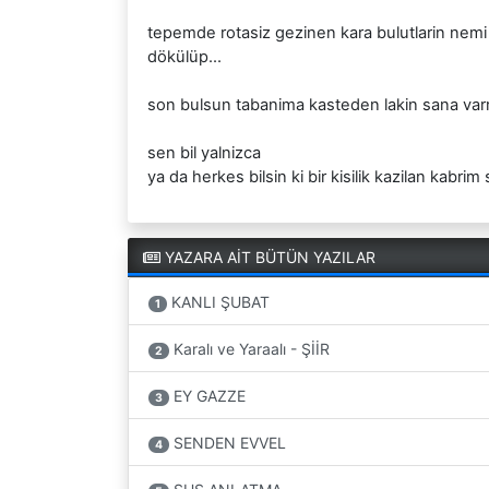
tepemde rotasiz gezinen kara bulutlarin nemi
dökülüp...
son bulsun tabanima kasteden lakin sana varmaya
sen bil yalnizca
ya da herkes bilsin ki bir kisilik kazilan kabri
YAZARA AİT BÜTÜN YAZILAR
KANLI ŞUBAT
1
Karalı ve Yaraalı - ŞİİR
2
EY GAZZE
3
SENDEN EVVEL
4