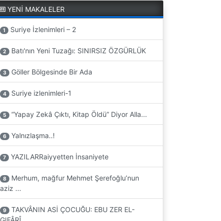
YENİ MAKALELER
Suriye İzlenimleri – 2
1
Batı'nın Yeni Tuzağı: SINIRSIZ ÖZGÜRLÜK
2
Göller Bölgesinde Bir Ada
3
Suriye izlenimleri-1
4
“Yapay Zekâ Çıktı, Kitap Öldü” Diyor Alla...
5
Yalnızlaşma..!
6
YAZILARRaiyyetten İnsaniyete
7
Merhum, mağfur Mehmet Şerefoğlu’nun
8
aziz ...
TAKVÂNIN ASİ ÇOCUĞU: EBU ZER EL-
9
GIFÂRÎ