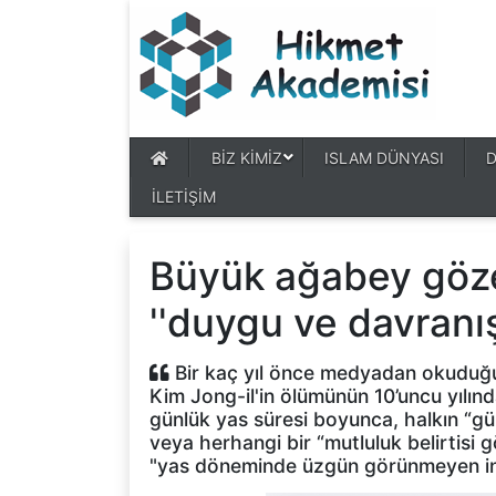
BİZ KİMİZ
ISLAM DÜNYASI
İLETİŞİM
Büyük ağabey göze
''duygu ve davranış
Bir kaç yıl önce medyadan okuduğu
Kim Jong-il'in ölümünün 10’uncu yılınd
günlük yas süresi boyunca, halkın “gül
veya herhangi bir “mutluluk belirtisi
"yas döneminde üzgün görünmeyen insa