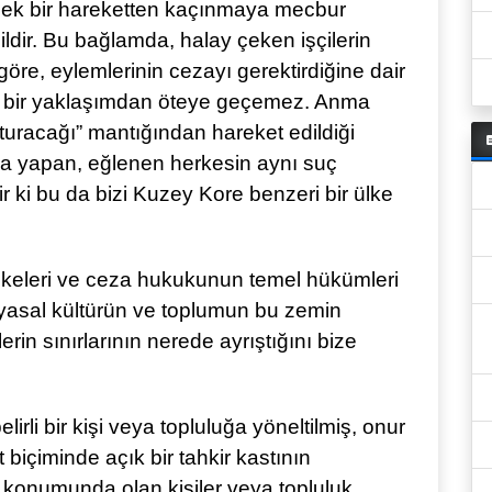
ecek bir hareketten kaçınmaya mecbur
dir. Bu bağlamda, halay çeken işçilerin
öre, eylemlerinin cezayı gerektirdiğine dair
ı bir yaklaşımdan öteye geçemez. Anma
turacağı” mantığından hareket edildiği
ka yapan, eğlenen herkesin aynı suç
 ki bu da bizi Kuzey Kore benzeri bir ülke
ilkeleri ve ceza hukukunun temel hükümleri
 siyasal kültürün ve toplumun bu zemin
erin sınırlarının nerede ayrıştığını bize
irli bir kişi veya topluluğa yöneltilmiş, onur
t biçiminde açık bir tahkir kastının
konumunda olan kişiler veya topluluk