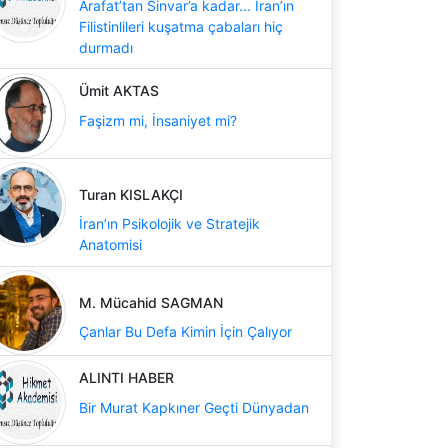
Arafat’tan Sinvar’a kadar... İran’ın
Filistinlileri kuşatma çabaları hiç
durmadı
Ümit AKTAS
Faşizm mi, İnsaniyet mi?
Turan KISLAKÇI
İran’ın Psikolojik ve Stratejik
Anatomisi
M. Mücahid SAGMAN
Çanlar Bu Defa Kimin İçin Çalıyor
ALINTI HABER
Bir Murat Kapkıner Geçti Dünyadan