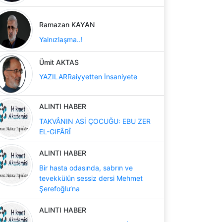
Ramazan KAYAN
Yalnızlaşma..!
Ümit AKTAS
YAZILARRaiyyetten İnsaniyete
ALINTI HABER
TAKVÂNIN ASİ ÇOCUĞU: EBU ZER
EL-GIFÂRÎ
ALINTI HABER
Bir hasta odasında, sabrın ve
tevekkülün sessiz dersi Mehmet
Şerefoğlu’na
ALINTI HABER