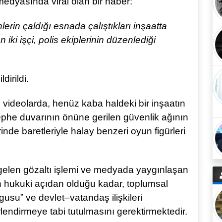
edyasında viral olan bir haber:
lerin çaldığı esnada çalıştıkları inşaatta
iki işçi, polis ekiplerinin düzenlediği
dirildi.
 videolarda, henüz kaba haldeki bir inşaatın
ephe duvarının önüne gerilen güvenlik ağının
erinde baretleriyle halay benzeri oyun figürleri
elen gözaltı işlemi ve medyada yaygınlaşan
 hukuki açıdan olduğu kadar, toplumsal
olgusu” ve devlet–vatandaş ilişkileri
endirmeye tabi tutulmasını gerektirmektedir.