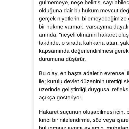
gülmemeye, neşe belirtisi sayılabil
olduğuna dair bir hüküm mevcut değil
gerçek niyetlerini bilemeyeceğimize g
bir hükme varmak, varsayıma dayal
anında, “neşeli olmanın hakaret oluş
takdirde; o sırada kahkaha atan, şa
kapsamında değerlendirilmesi gerekir
durumuna düşürür.
Bu olay, en başta adaletin evrensel 
ile; kurulu devlet düzeninin ürettiği
üzerinde geliştirdiği duygusal refleksl
açıkça gösteriyor.
Hakaret suçunun oluşabilmesi için, bel
kırıcı bir nitelendirme, söz veya işare
bulunması; ayrıca eylemin, muhatap 