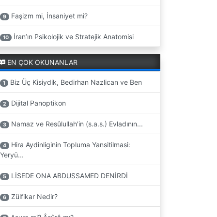
Faşizm mi, İnsaniyet mi?
9
İran’ın Psikolojik ve Stratejik Anatomisi
10
EN ÇOK OKUNANLAR
Biz Üç Kisiydik, Bedirhan Nazlican ve Ben
1
Dijital Panoptikon
2
Namaz ve Resûlullah'in (s.a.s.) Evladının...
3
Hira Aydinliginin Topluma Yansitilmasi:
4
Yeryü...
LİSEDE ONA ABDUSSAMED DENİRDİ
5
Zülfikar Nedir?
6