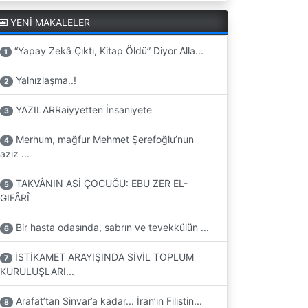
YENİ MAKALELER
“Yapay Zekâ Çıktı, Kitap Öldü” Diyor Alla...
1
Yalnızlaşma..!
2
YAZILARRaiyyetten İnsaniyete
3
Merhum, mağfur Mehmet Şerefoğlu’nun
4
aziz ...
TAKVÂNIN ASİ ÇOCUĞU: EBU ZER EL-
5
GIFÂRÎ
Bir hasta odasında, sabrın ve tevekkülün ...
6
İSTİKAMET ARAYIŞINDA SİVİL TOPLUM
7
KURULUŞLARI...
Arafat’tan Sinvar’a kadar... İran’ın Filistin...
8