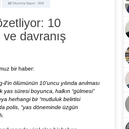
Okunma Sayısı : 309
etliyor: 10
 ve davranış
uz bir haber:
-il'in ölümünün 10’uncu yılında anılması
k yas süresi boyunca, halkın “gülmesi”
ya herhangi bir “mutluluk belirtisi
da polis, "yas döneminde üzgün
ı.