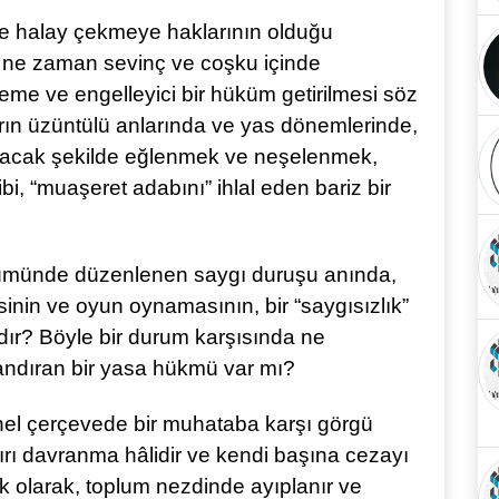
ve halay çekmeye haklarının olduğu
e ne zaman sevinç ve coşku içinde
leme ve engelleyici bir hüküm getirilmesi söz
ın üzüntülü anlarında ve yas dönemlerinde,
atacak şekilde eğlenmek ve neşelenmek,
bi, “muaşeret adabını” ihlal eden bariz bir
önümünde düzenlenen saygı duruşu anında,
mesinin ve oyun oynamasının, bir “saygısızlık”
ıdır? Böyle bir durum karşısında ne
landıran bir yasa hükmü var mı?
enel çerçevede bir muhataba karşı görgü
kırı davranma hâlidir ve kendi başına cezayı
ık olarak, toplum nezdinde ayıplanır ve