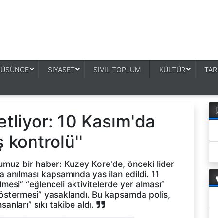
DÜSÜNCE
SIYASET
SIVIL TOPLUM
KÜLTÜR
TAR
tliyor: 10 Kasım'da
 kontrolü''
muz bir haber: Kuzey Kore'de, önceki lider
a anılması kapsamında yas ilan edildi. 11
mesi” “eğlenceli aktivitelerde yer alması”
 göstermesi” yasaklandı. Bu kapsamda polis,
nları” sıkı takibe aldı.