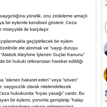
 saygınlığına yönelik, onu zedeleme amaçlı
veya bir eylemle kendisini gösterir. Ceza
 müeyyide ile karşılaşır.
planmakla geçiştirilecek bir eylem
rk özelinde ele alınmak ve “saygı duruşu
lı “Atatürk Aleyhine İşlenen Suçlar Kanunu”
 bir hukuki referanstan hareket edildiği
ına “alenen hakaret eden” veya “söven”
; saygısızlık olarak nitelendirilecek
. Ceza hukukunda “kıyas yasağı” vardır. Bu
an bir eylemi, yorumla genişletip “halay
k cezalandırma yoluna gidemezsiniz.