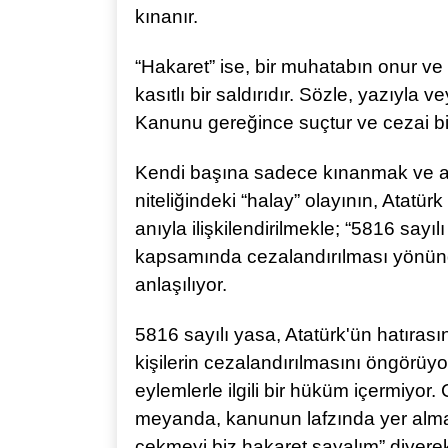
kınanır.
“Hakaret” ise, bir muhatabın onur ve
kasıtlı bir saldırıdır. Sözle, yazıyla 
Kanunu gereğince suçtur ve cezai bir
Kendi başına sadece kınanmak ve ayı
niteliğindeki “halay” olayının, Atatü
anıyla ilişkilendirilmekle; “5816 sayı
kapsamında cezalandırılması yönünde
anlaşılıyor.
5816 sayılı yasa, Atatürk'ün hatıras
kişilerin cezalandırılmasını öngörüyor
eylemlerle ilgili bir hüküm içermiyor
meyanda, kanunun lafzında yer almay
çekmeyi biz hakaret sayalım” diyere