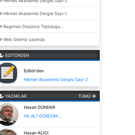
Hikmet Akademisi Dergisi Sayi-2
Hikmet Akademisi Dergisi Sayi-1
Bagimsiz Düsünce Toplulugu...
Web Sitemiz yayinda
EDİTÖRDEN
Editör'den
Hikmet Akademisi Dergisi Sayi-2
YAZARLAR
TÜMÜ
Hasan DÜNDAR
HİLAL’İ GÖRDÜM…
Hasan ALICI