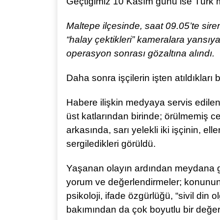
Geçtiğimiz 10 Kasım günü ise Türk m
Maltepe ilçesinde, saat 09.05’te siren
“halay çektikleri” kameralara yansıyan 
operasyon sonrası gözaltına alındı.
Daha sonra işçilerin işten atıldıkları bil
Habere ilişkin medyaya servis edilen
üst katlarından birinde; örülmemiş c
arkasında, sarı yelekli iki işçinin, ell
sergiledikleri görüldü.
Yaşanan olayın ardından meydana g
yorum ve değerlendirmeler; konunun
psikoloji, ifade özgürlüğü, “sivil din 
bakımından da çok boyutlu bir değerl