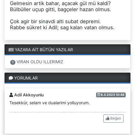
Gelmesin artik bahar, açacak gül mü kaldi?
Bülbüller uçup gitti, bagçeler hazan olmus.
Çok agir bir sinavdi alti subat depremi.
Rabbe sükret ki Adil; sag kalan vatan olmus.
YAZARA AİT BÜTÜN YAZILAR
VIRAN OLDU ILLERIMIZ
1
YORUMLAR
Adil Akkoyunlu
6.4.2023 10:48
Tesekkür, selam ve dualarimi yolluyorum.
Beğen