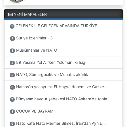
YENİ MAKALELER
GELENEK İLE GELECEK ARASINDA TÜRKİYE
1
Suriye İzlenimleri- 3
2
Müslümanlar ve NATO
3
89 Yaşıma Yol Alırken Yolumun İki Işığı
4
NATO, Sömürgecilik ve Muhafazakârlık
5
Hamas’ın yol ayrımı: El-Hayye dönemi ve Gazze...
6
Dünyanın haydut şebekesi NATO Ankara’da topla...
7
ÇOCUK VE BAYRAM
8
Nato Kafa Nato Mermer Bilmez: İran’dan Ayrı D...
9