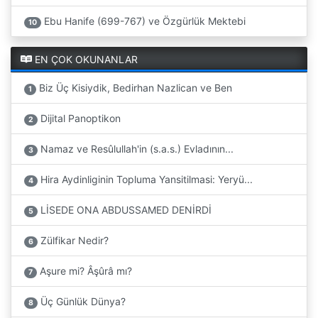
Ebu Hanife (699-767) ve Özgürlük Mektebi
10
EN ÇOK OKUNANLAR
Biz Üç Kisiydik, Bedirhan Nazlican ve Ben
1
Dijital Panoptikon
2
Namaz ve Resûlullah'in (s.a.s.) Evladının...
3
Hira Aydinliginin Topluma Yansitilmasi: Yeryü...
4
LİSEDE ONA ABDUSSAMED DENİRDİ
5
Zülfikar Nedir?
6
Aşure mi? Âşûrâ mı?
7
Üç Günlük Dünya?
8